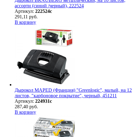
Дырокол BRAUBERG металлический, на 10 листов,
ассорти (синий /черный), 222524
Артикул:
222524с
291,11 руб.
В корзину
Дырокол MAPED (Франция) "Greenlogic", малый, на 12
листов, "карбоновое покрытие", черный, 451211
Артикул:
224931с
287,40 руб.
В корзину