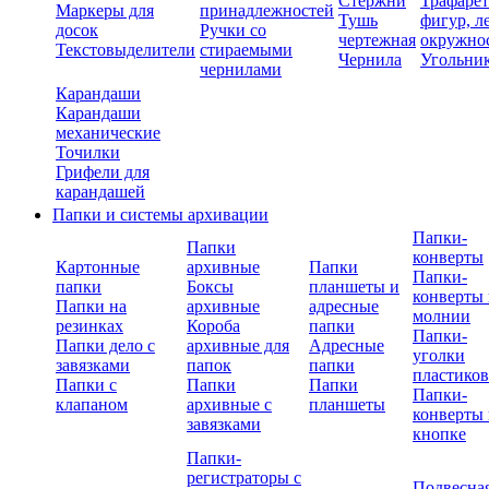
Стержни
Трафаре
Маркеры для
принадлежностей
Тушь
фигур, л
досок
Ручки со
чертежная
окружно
Текстовыделители
стираемыми
Чернила
Угольни
чернилами
Карандаши
Карандаши
механические
Точилки
Грифели для
карандашей
Папки и системы архивации
Папки-
Папки
конверты
Картонные
архивные
Папки
Папки-
папки
Боксы
планшеты и
конверты 
Папки на
архивные
адресные
молнии
резинках
Короба
папки
Папки-
Папки дело с
архивные для
Адресные
уголки
завязками
папок
папки
пластико
Папки с
Папки
Папки
Папки-
клапаном
архивные с
планшеты
конверты 
завязками
кнопке
Папки-
регистраторы с
Подвесна