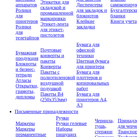
Этикетки для
аппаратов
Диспенсеры
самокопиру
складской и
Ролики
для закладок и
Бухгалтерск
промышленной
для
блокнотов
бланки
маркировки
принтеров
Клейкие
Книги учета
Этикет-лента
Ролики
закладки
для этикет-
для
пистолетов
телетайпов
Бумага для
Почтовые
офисной
Бумажная
конверты и
техники
продукция
пакеты
Цветная бумага
Блокноты
Конверты
для принтера
и бизнес-
Пакеты с
Бумага для
тетради
полиэтиленовой
плоттеров и
Атласы
воздушной
копировальных
Открытки,
подушкой
работ
грамоты,
Пакеты В4
Бумага для
дипломы
(250х353мм)
принтеров А4,
А3
Письменные принадлежности
Ручки
Чернила,
Принадл
Маркеры
Ручки гелевые
тушь,
для черч
Маркеры
Наборы
стержни
Транспо
перманентные
пишущих