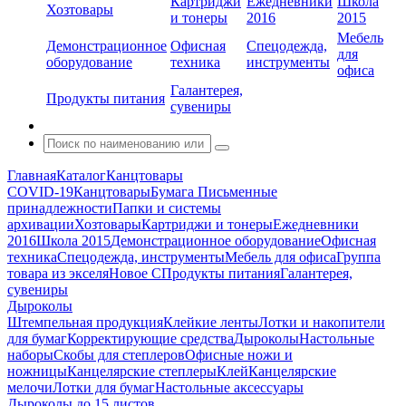
Картриджи
Ежедневники
Школа
Хозтовары
и тонеры
2016
2015
Мебель
Демонстрационное
Офисная
Спецодежда,
для
оборудование
техника
инструменты
офиса
Галантерея,
Продукты питания
сувениры
Главная
Каталог
Канцтовары
COVID-19
Канцтовары
Бумага
Письменные
принадлежности
Папки и системы
архивации
Хозтовары
Картриджи и тонеры
Ежедневники
2016
Школа 2015
Демонстрационное оборудование
Офисная
техника
Спецодежда, инструменты
Мебель для офиса
Группа
товара из экселя
Новое С
Продукты питания
Галантерея,
сувениры
Дыроколы
Штемпельная продукция
Клейкие ленты
Лотки и накопители
для бумаг
Корректирующие средства
Дыроколы
Настольные
наборы
Скобы для степлеров
Офисные ножи и
ножницы
Канцелярские степлеры
Клей
Канцелярские
мелочи
Лотки для бумаг
Настольные аксессуары
Дыроколы до 15 листов