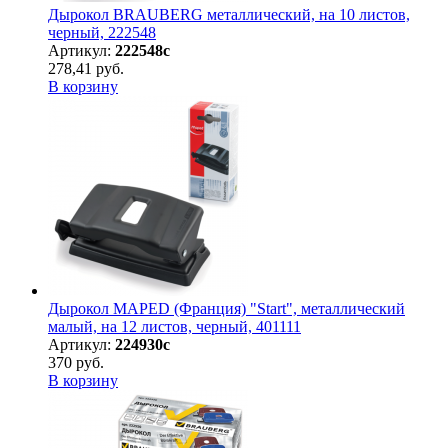
Дырокол BRAUBERG металлический, на 10 листов,
черный, 222548
Артикул:
222548с
278,41 руб.
В корзину
Дырокол MAPED (Франция) "Start", металлический
малый, на 12 листов, черный, 401111
Артикул:
224930с
370 руб.
В корзину