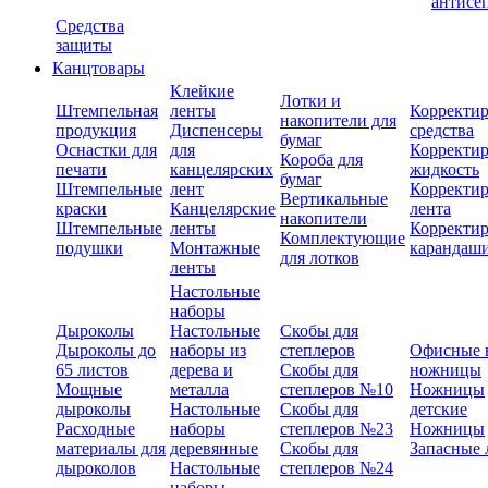
антисе
Средства
защиты
Канцтовары
Клейкие
Лотки и
Штемпельная
ленты
Корректи
накопители для
продукция
Диспенсеры
средства
бумаг
Оснастки для
для
Корректи
Короба для
печати
канцелярских
жидкость
бумаг
Штемпельные
лент
Корректи
Вертикальные
краски
Канцелярские
лента
накопители
Штемпельные
ленты
Корректи
Комплектующие
подушки
Монтажные
карандаш
для лотков
ленты
Настольные
наборы
Дыроколы
Настольные
Скобы для
Дыроколы до
наборы из
степлеров
Офисные 
65 листов
дерева и
Скобы для
ножницы
Мощные
металла
степлеров №10
Ножницы
дыроколы
Настольные
Скобы для
детские
Расходные
наборы
степлеров №23
Ножницы
материалы для
деревянные
Скобы для
Запасные 
дыроколов
Настольные
степлеров №24
наборы