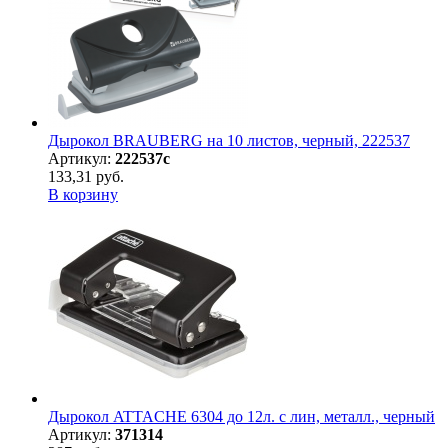
Дырокол BRAUBERG на 10 листов, черный, 222537
Артикул:
222537с
133,31 руб.
В корзину
Дырокол ATTACHE 6304 до 12л. с лин, металл., черный
Артикул:
371314