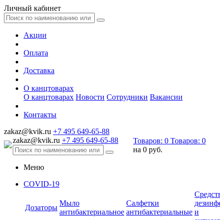
Личный кабинет
Акции
Оплата
Доставка
О канцтоварах
О канцтоварах
Новости
Сотрудники
Вакансии
Контакты
zakaz@kvik.ru
+7 495 649-65-88
zakaz@kvik.ru
+7 495 649-65-88
Товаров:
0
Товаров:
0
на
0 руб.
Меню
COVID-19
Средст
Мыло
Салфетки
дезинф
Дозаторы
антибактериальное
антибактериальные
и