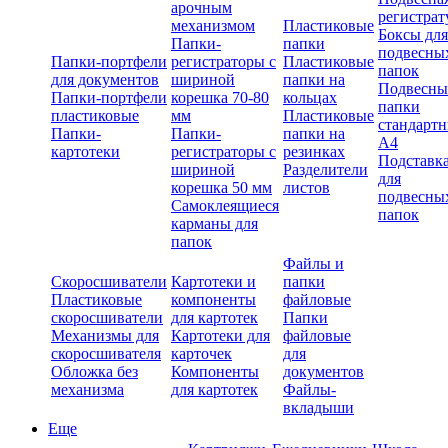
арочным
регистрат
механизмом
Пластиковые
Боксы для
Папки-
папки
подвесны
Папки-портфели
регистраторы с
Пластиковые
папок
для документов
шириной
папки на
Подвесны
Папки-портфели
корешка 70-80
кольцах
папки
пластиковые
мм
Пластиковые
стандарт
Папки-
Папки-
папки на
А4
картотеки
регистраторы с
резинках
Подставк
шириной
Разделители
для
корешка 50 мм
листов
подвесны
Самоклеящиеся
папок
карманы для
папок
Файлы и
Скоросшиватели
Картотеки и
папки
Пластиковые
компоненты
файловые
скоросшиватели
для картотек
Папки
Механизмы для
Картотеки для
файловые
скоросшивателя
карточек
для
Обложка без
Компоненты
документов
механизма
для картотек
Файлы-
вкладыши
Еще