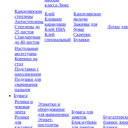
класса Люкс
Канцелярские
Клей
Канцелярские
степлеры
Клеящие
мелочи
Антистеплеры
карандаши
Зажимы для
Степлеры до
Лотки для
Клей ПВА
бумаг
25 листов
Клей
Скрепки
Стандартные
специальный
Булавки
до 40 листов
Настольные
аксессуары
Коврики на
стол
Подставки с
наполнением
Подушки для
смачивания
пальцев
Бумага
Ролики и
Этикетки и
чековая
оборудование
лента
Бумага для
для маркировки
Ролики
заметок
Бухгалтерск
Этикет-
для
Блок-кубики
бланки, кни
пистолеты
кассовых
для заметок
Бланки