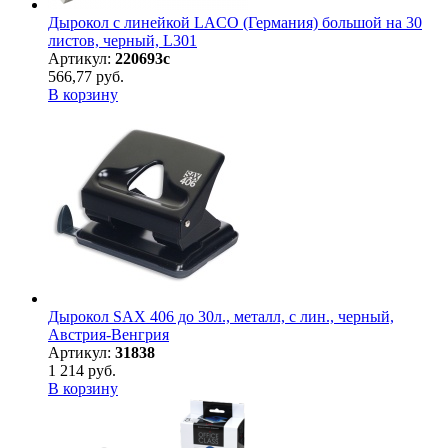
Дырокол с линейкой LACO (Германия) большой на 30
листов, черный, L301
Артикул:
220693с
566,77 руб.
В корзину
Дырокол SAX 406 до 30л., металл, с лин., черный,
Австрия-Венгрия
Артикул:
31838
1 214 руб.
В корзину