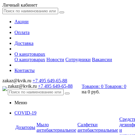
Личный кабинет
Акции
Оплата
Доставка
О канцтоварах
О канцтоварах
Новости
Сотрудники
Вакансии
Контакты
zakaz@kvik.ru
+7 495 649-65-88
zakaz@kvik.ru
+7 495 649-65-88
Товаров:
0
Товаров:
0
на
0 руб.
Меню
COVID-19
Средст
Мыло
Салфетки
дезинф
Дозаторы
антибактериальное
антибактериальные
и