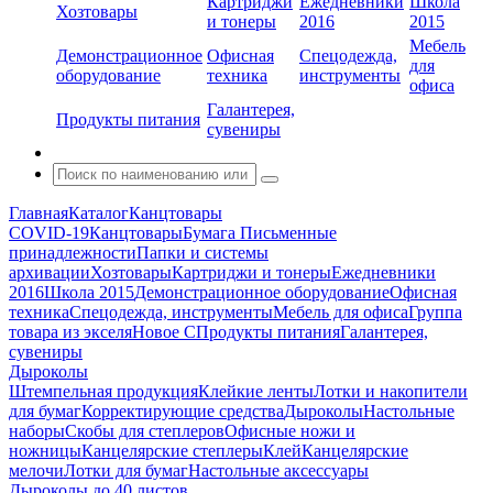
Картриджи
Ежедневники
Школа
Хозтовары
и тонеры
2016
2015
Мебель
Демонстрационное
Офисная
Спецодежда,
для
оборудование
техника
инструменты
офиса
Галантерея,
Продукты питания
сувениры
Главная
Каталог
Канцтовары
COVID-19
Канцтовары
Бумага
Письменные
принадлежности
Папки и системы
архивации
Хозтовары
Картриджи и тонеры
Ежедневники
2016
Школа 2015
Демонстрационное оборудование
Офисная
техника
Спецодежда, инструменты
Мебель для офиса
Группа
товара из экселя
Новое С
Продукты питания
Галантерея,
сувениры
Дыроколы
Штемпельная продукция
Клейкие ленты
Лотки и накопители
для бумаг
Корректирующие средства
Дыроколы
Настольные
наборы
Скобы для степлеров
Офисные ножи и
ножницы
Канцелярские степлеры
Клей
Канцелярские
мелочи
Лотки для бумаг
Настольные аксессуары
Дыроколы до 40 листов