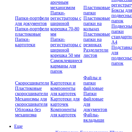
арочным
регистрат
механизмом
Пластиковые
Боксы для
Папки-
папки
подвесны
Папки-портфели
регистраторы с
Пластиковые
папок
для документов
шириной
папки на
Подвесны
Папки-портфели
корешка 70-80
кольцах
папки
пластиковые
мм
Пластиковые
стандарт
Папки-
Папки-
папки на
А4
картотеки
регистраторы с
резинках
Подставк
шириной
Разделители
для
корешка 50 мм
листов
подвесны
Самоклеящиеся
папок
карманы для
папок
Файлы и
Скоросшиватели
Картотеки и
папки
Пластиковые
компоненты
файловые
скоросшиватели
для картотек
Папки
Механизмы для
Картотеки для
файловые
скоросшивателя
карточек
для
Обложка без
Компоненты
документов
механизма
для картотек
Файлы-
вкладыши
Еще