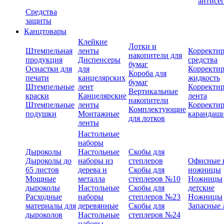
антисе
Средства
защиты
Канцтовары
Клейкие
Лотки и
Штемпельная
ленты
Корректи
накопители для
продукция
Диспенсеры
средства
бумаг
Оснастки для
для
Корректи
Короба для
печати
канцелярских
жидкость
бумаг
Штемпельные
лент
Корректи
Вертикальные
краски
Канцелярские
лента
накопители
Штемпельные
ленты
Корректи
Комплектующие
подушки
Монтажные
карандаш
для лотков
ленты
Настольные
наборы
Дыроколы
Настольные
Скобы для
Дыроколы до
наборы из
степлеров
Офисные 
65 листов
дерева и
Скобы для
ножницы
Мощные
металла
степлеров №10
Ножницы
дыроколы
Настольные
Скобы для
детские
Расходные
наборы
степлеров №23
Ножницы
материалы для
деревянные
Скобы для
Запасные 
дыроколов
Настольные
степлеров №24
наборы