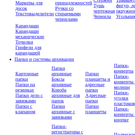
Стержни
Трафаре
Маркеры для
принадлежностей
Тушь
фигур, л
досок
Ручки со
чертежная
окружно
Текстовыделители
стираемыми
Чернила
Угольни
чернилами
Карандаши
Карандаши
механические
Точилки
Грифели для
карандашей
Папки и системы архивации
Папки-
Папки
конверты
Картонные
архивные
Папки
Папки-
папки
Боксы
планшеты и
конверты 
Папки на
архивные
адресные
молнии
резинках
Короба
папки
Папки-
Папки дело с
архивные для
Адресные
уголки
завязками
папок
папки
пластико
Папки с
Папки
Папки
Папки-
клапаном
архивные с
планшеты
конверты 
завязками
кнопке
Папки-
регистраторы с
Подвесна