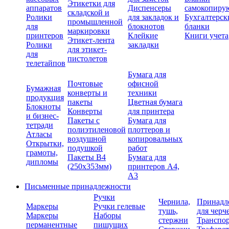
Этикетки для
аппаратов
Диспенсеры
самокопиру
складской и
Ролики
для закладок и
Бухгалтерск
промышленной
для
блокнотов
бланки
маркировки
принтеров
Клейкие
Книги учета
Этикет-лента
Ролики
закладки
для этикет-
для
пистолетов
телетайпов
Бумага для
Почтовые
офисной
Бумажная
конверты и
техники
продукция
пакеты
Цветная бумага
Блокноты
Конверты
для принтера
и бизнес-
Пакеты с
Бумага для
тетради
полиэтиленовой
плоттеров и
Атласы
воздушной
копировальных
Открытки,
подушкой
работ
грамоты,
Пакеты В4
Бумага для
дипломы
(250х353мм)
принтеров А4,
А3
Письменные принадлежности
Ручки
Чернила,
Принадл
Маркеры
Ручки гелевые
тушь,
для черч
Маркеры
Наборы
стержни
Транспо
перманентные
пишущих