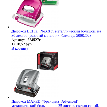
Дырокол LEITZ "NeXXt", металлический большой, на
30 листов, розовый металлик, блистер, 50082023
Артикул:
224527с
1 618,52 руб.
В корзину
Дырокол MAPED (Франция) "Advanced",
металлический большой, на 35 листов, светло-серый,