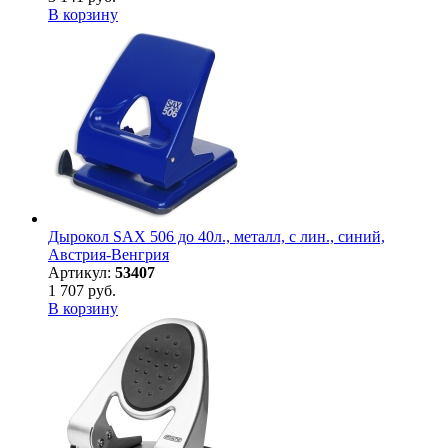
В корзину
Дырокол SAX 506 до 40л., металл, с лин., синий,
Австрия-Венгрия
Артикул:
53407
1 707 руб.
В корзину