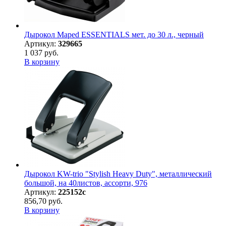
Дырокол Maped ESSENTIALS мет. до 30 л., черный
Артикул:
329665
1 037 руб.
В корзину
Дырокол KW-trio "Stylish Heavy Duty", металлический
большой, на 40листов, ассорти, 976
Артикул:
225152с
856,70 руб.
В корзину