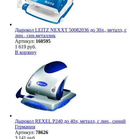
Дырокол LEITZ NEXXT 50082036 до 30л., металл, с
лин., син.металлик
Артикул:
160595
1 619 руб.
В корзину
Дырокол REXEL P240 до 40л, металл, с лин., синий
Германия
Артикул:
78626
3 141 руб.