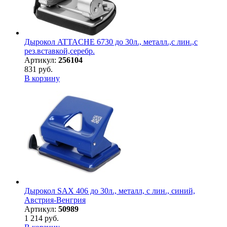
Дырокол ATTACHE 6730 до 30л., металл.,с лин.,с
рез.вставкой,серебр.
Артикул:
256104
831 руб.
В корзину
Дырокол SAX 406 до 30л., металл, с лин., синий,
Австрия-Венгрия
Артикул:
50989
1 214 руб.