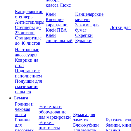
класса Люкс
Канцелярские
Клей
Канцелярские
степлеры
Клеящие
мелочи
Антистеплеры
карандаши
Зажимы для
Степлеры до
Лотки для
Клей ПВА
бумаг
25 листов
Клей
Скрепки
Стандартные
специальный
Булавки
до 40 листов
Настольные
аксессуары
Коврики на
стол
Подставки с
наполнением
Подушки для
смачивания
пальцев
Бумага
Ролики и
Этикетки и
чековая
оборудование
лента
Бумага для
для маркировки
Ролики
заметок
Бухгалтерск
Этикет-
для
Блок-кубики
бланки, кни
пистолеты
кассовых
для заметок
Бланки