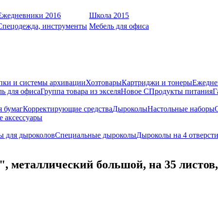
Ежедневники 2016
Школа 2015
Спецодежда, инструменты
Мебель для офиса
пки и системы архивации
Хозтовары
Картриджи и тонеры
Ежедне
ь для офиса
Группа товара из экселя
Новое С
Продукты питания
Г
я бумаг
Корректирующие средства
Дыроколы
Настольные наборы
е аксессуары
ы для дыроколов
Специальные дыроколы
Дыроколы на 4 отверст
металлический большой, на 35 листов, 