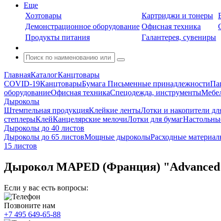
Еще
Хозтовары
Картриджи и тонеры
Демонстрационное оборудование
Офисная техника
Продукты питания
Галантерея, сувениры
Главная
Каталог
Канцтовары
COVID-19
Канцтовары
Бумага
Письменные принадлежности
Па
оборудование
Офисная техника
Спецодежда, инструменты
Мебел
Дыроколы
Штемпельная продукция
Клейкие ленты
Лотки и накопители дл
степлеры
Клей
Канцелярские мелочи
Лотки для бумаг
Настольны
Дыроколы до 40 листов
Дыроколы до 65 листов
Мощные дыроколы
Расходные материал
15 листов
Дырокол MAPED (Франция) "Advanced", 
Если у вас есть вопросы:
Позвоните нам
+7 495 649-65-88