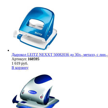
Дырокол LEITZ NEXXT 50082036 до 30л., металл, с лин.,
Артикул:
160595
1 619 руб.
В корзину