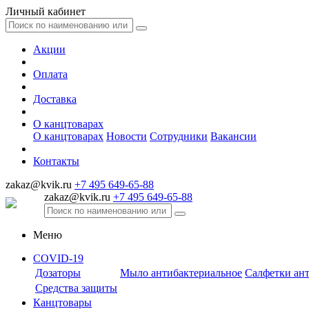
Личный кабинет
Акции
Оплата
Доставка
О канцтоварах
О канцтоварах
Новости
Сотрудники
Вакансии
Контакты
zakaz@kvik.ru
+7 495 649-65-88
zakaz@kvik.ru
+7 495 649-65-88
Меню
COVID-19
Дозаторы
Мыло антибактериальное
Салфетки ан
Средства защиты
Канцтовары