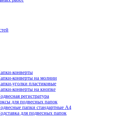
стей
апки-конверты
апки-конверты на молнии
апки-уголки пластиковые
апки-конверты на кнопке
одвесная регистратура
оксы для подвесных папок
одвесные папки стандартные А4
одставка для подвесных папок