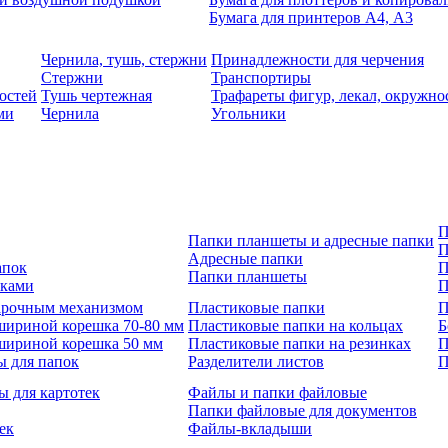
Бумага для принтеров А4, А3
Чернила, тушь, стержни
Принадлежности для черчения
Стержни
Транспортиры
остей
Тушь чертежная
Трафареты фигур, лекал, окружно
ми
Чернила
Угольники
П
Папки планшеты и адресные папки
П
Адресные папки
апок
П
Папки планшеты
зками
П
 арочным механизмом
Пластиковые папки
П
шириной корешка 70-80 мм
Пластиковые папки на кольцах
Б
шириной корешка 50 мм
Пластиковые папки на резинках
П
ы для папок
Разделители листов
П
ы для картотек
Файлы и папки файловые
Папки файловые для документов
ек
Файлы-вкладыши