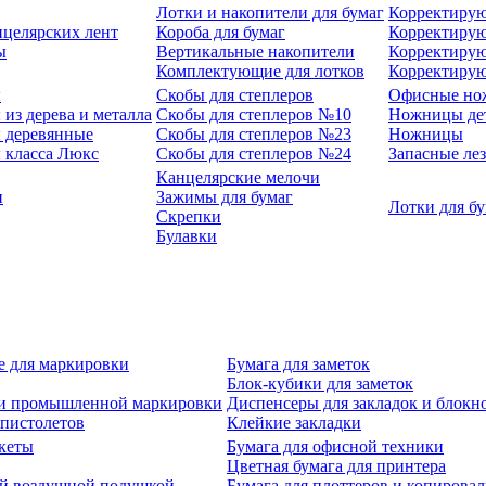
Лотки и накопители для бумаг
Корректирую
нцелярских лент
Короба для бумаг
Корректирую
ы
Вертикальные накопители
Корректирую
Комплектующие для лотков
Корректиру
ы
Скобы для степлеров
Офисные но
из дерева и металла
Скобы для степлеров №10
Ножницы де
 деревянные
Скобы для степлеров №23
Ножницы
 класса Люкс
Скобы для степлеров №24
Запасные ле
Канцелярские мелочи
и
Зажимы для бумаг
Лотки для б
Скрепки
Булавки
е для маркировки
Бумага для заметок
Блок-кубики для заметок
й и промышленной маркировки
Диспенсеры для закладок и блокн
-пистолетов
Клейкие закладки
кеты
Бумага для офисной техники
Цветная бумага для принтера
ой воздушной подушкой
Бумага для плоттеров и копирова