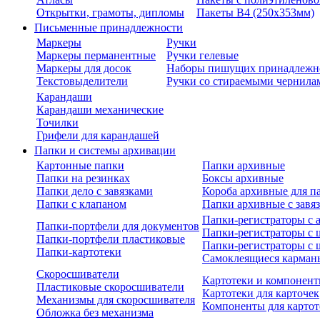
Открытки, грамоты, дипломы
Пакеты В4 (250х353мм)
Письменные принадлежности
Маркеры
Ручки
Маркеры перманентные
Ручки гелевые
Маркеры для досок
Наборы пишущих принадлежн
Текстовыделители
Ручки со стираемыми чернила
Карандаши
Карандаши механические
Точилки
Грифели для карандашей
Папки и системы архивации
Картонные папки
Папки архивные
Папки на резинках
Боксы архивные
Папки дело с завязками
Короба архивные для п
Папки с клапаном
Папки архивные с завя
Папки-регистраторы с
Папки-портфели для документов
Папки-регистраторы с 
Папки-портфели пластиковые
Папки-регистраторы с 
Папки-картотеки
Самоклеящиеся карман
Скоросшиватели
Картотеки и компонент
Пластиковые скоросшиватели
Картотеки для карточек
Механизмы для скоросшивателя
Компоненты для картот
Обложка без механизма