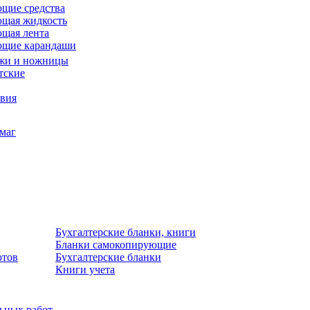
щие средства
щая жидкость
щая лента
ющие карандаши
жи и ножницы
тские
звия
умаг
Бухгалтерские бланки, книги
Бланки самокопирующие
отов
Бухгалтерские бланки
Книги учета
льных работ