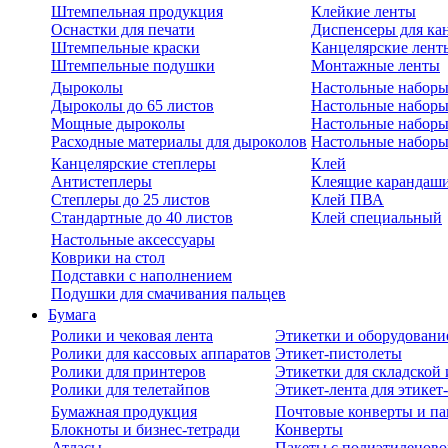
Штемпельная продукция
Клейкие ленты
Оснастки для печати
Диспенсеры для ка
Штемпельные краски
Канцелярские лент
Штемпельные подушки
Монтажные ленты
Дыроколы
Настольные набор
Дыроколы до 65 листов
Настольные наборы 
Мощные дыроколы
Настольные наборы
Расходные материалы для дыроколов
Настольные наборы
Канцелярские степлеры
Клей
Антистеплеры
Клеящие карандаш
Степлеры до 25 листов
Клей ПВА
Стандартные до 40 листов
Клей специальный
Настольные аксессуары
Коврики на стол
Подставки с наполнением
Подушки для смачивания пальцев
Бумага
Ролики и чековая лента
Этикетки и оборудовани
Ролики для кассовых аппаратов
Этикет-пистолеты
Ролики для принтеров
Этикетки для складско
Ролики для телетайпов
Этикет-лента для этикет
Бумажная продукция
Почтовые конверты и па
Блокноты и бизнес-тетради
Конверты
Атласы
Пакеты с полиэтиленов