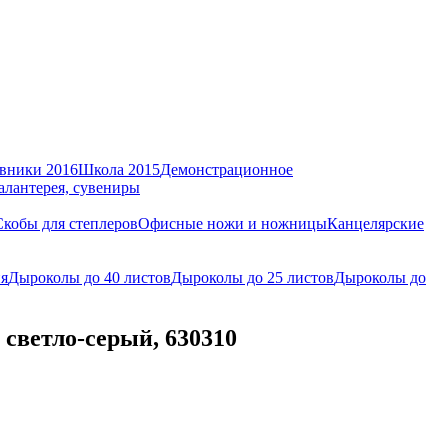
вники 2016
Школа 2015
Демонстрационное
алантерея, сувениры
Скобы для степлеров
Офисные ножи и ножницы
Канцелярские
ия
Дыроколы до 40 листов
Дыроколы до 25 листов
Дыроколы до
светло-серый, 630310