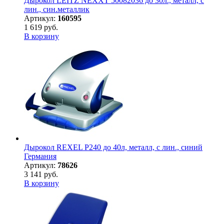
Дырокол LEITZ NEXXT 50082036 до 30л., металл, с
лин., син.металлик
Артикул:
160595
1 619 руб.
В корзину
Дырокол REXEL P240 до 40л, металл, с лин., синий
Германия
Артикул:
78626
3 141 руб.
В корзину