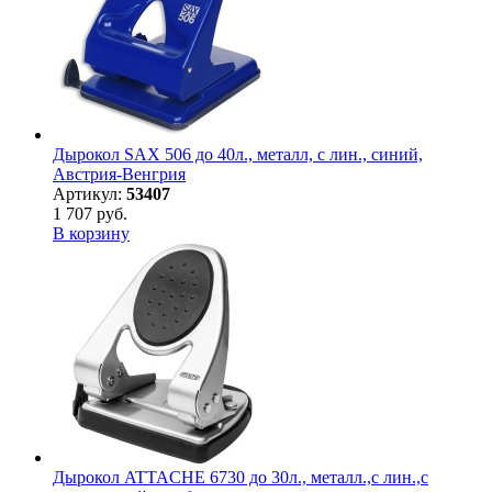
Дырокол SAX 506 до 40л., металл, с лин., синий,
Австрия-Венгрия
Артикул:
53407
1 707 руб.
В корзину
Дырокол ATTACHE 6730 до 30л., металл.,с лин.,с