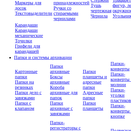
Стержни
Трафаре
Маркеры для
принадлежностей
Тушь
фигур, л
досок
Ручки со
чертежная
окружно
Текстовыделители
стираемыми
Чернила
Угольни
чернилами
Карандаши
Карандаши
механические
Точилки
Грифели для
карандашей
Папки и системы архивации
Папки-
Папки
конверты
Картонные
архивные
Папки
Папки-
папки
Боксы
планшеты и
конверты 
Папки на
архивные
адресные
молнии
резинках
Короба
папки
Папки-
Папки дело с
архивные для
Адресные
уголки
завязками
папок
папки
пластико
Папки с
Папки
Папки
Папки-
клапаном
архивные с
планшеты
конверты 
завязками
кнопке
Папки-
регистраторы с
Подвесна