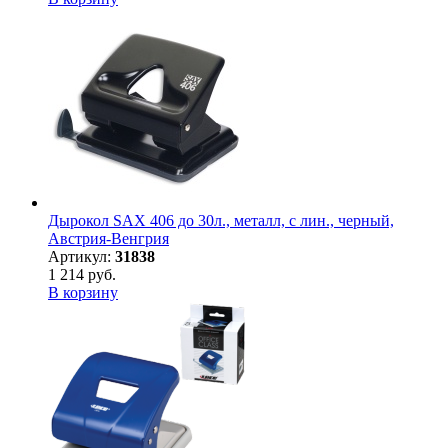
Дырокол SAX 406 до 30л., металл, с лин., черный,
Австрия-Венгрия
Артикул:
31838
1 214 руб.
В корзину