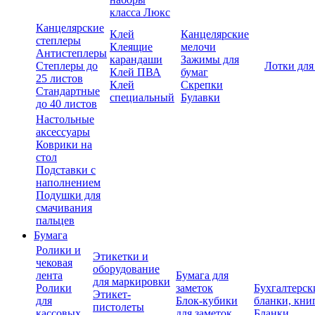
класса Люкс
Канцелярские
Клей
Канцелярские
степлеры
Клеящие
мелочи
Антистеплеры
карандаши
Зажимы для
Степлеры до
Лотки для
Клей ПВА
бумаг
25 листов
Клей
Скрепки
Стандартные
специальный
Булавки
до 40 листов
Настольные
аксессуары
Коврики на
стол
Подставки с
наполнением
Подушки для
смачивания
пальцев
Бумага
Ролики и
Этикетки и
чековая
оборудование
лента
Бумага для
для маркировки
Ролики
заметок
Бухгалтерск
Этикет-
для
Блок-кубики
бланки, кни
пистолеты
кассовых
для заметок
Бланки