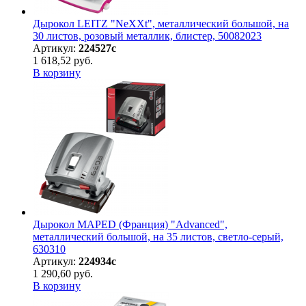
Дырокол LEITZ "NeXXt", металлический большой, на
30 листов, розовый металлик, блистер, 50082023
Артикул:
224527с
1 618,52 руб.
В корзину
Дырокол MAPED (Франция) "Advanced",
металлический большой, на 35 листов, светло-серый,
630310
Артикул:
224934с
1 290,60 руб.
В корзину