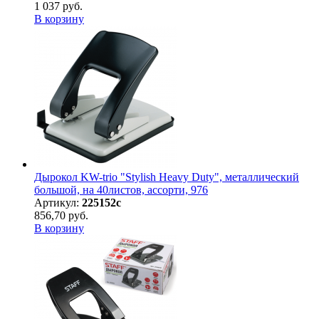
1 037 руб.
В корзину
Дырокол KW-trio "Stylish Heavy Duty", металлический
большой, на 40листов, ассорти, 976
Артикул:
225152с
856,70 руб.
В корзину