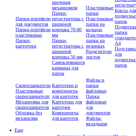
арочным
регистрат
механизмом
Пластиковые
Боксы для
Папки-
папки
подвесны
Папки-портфели
регистраторы с
Пластиковые
папок
для документов
шириной
папки на
Подвесны
Папки-портфели
корешка 70-80
кольцах
папки
пластиковые
мм
Пластиковые
стандарт
Папки-
Папки-
папки на
А4
картотеки
регистраторы с
резинках
Подставк
шириной
Разделители
для
корешка 50 мм
листов
подвесны
Самоклеящиеся
папок
карманы для
папок
Файлы и
Скоросшиватели
Картотеки и
папки
Пластиковые
компоненты
файловые
скоросшиватели
для картотек
Папки
Механизмы для
Картотеки для
файловые
скоросшивателя
карточек
для
Обложка без
Компоненты
документов
механизма
для картотек
Файлы-
вкладыши
Еще