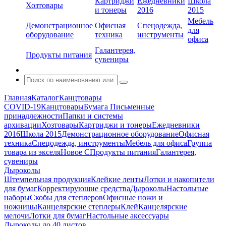
Картриджи
Ежедневники
Школа
Хозтовары
и тонеры
2016
2015
Мебель
Демонстрационное
Офисная
Спецодежда,
для
оборудование
техника
инструменты
офиса
Галантерея,
Продукты питания
сувениры
Главная
Каталог
Канцтовары
COVID-19
Канцтовары
Бумага
Письменные
принадлежности
Папки и системы
архивации
Хозтовары
Картриджи и тонеры
Ежедневники
2016
Школа 2015
Демонстрационное оборудование
Офисная
техника
Спецодежда, инструменты
Мебель для офиса
Группа
товара из экселя
Новое С
Продукты питания
Галантерея,
сувениры
Дыроколы
Штемпельная продукция
Клейкие ленты
Лотки и накопители
для бумаг
Корректирующие средства
Дыроколы
Настольные
наборы
Скобы для степлеров
Офисные ножи и
ножницы
Канцелярские степлеры
Клей
Канцелярские
мелочи
Лотки для бумаг
Настольные аксессуары
Дыроколы до 40 листов