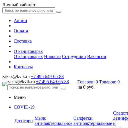
Личный кабинет
Акции
Оплата
Доставка
О канцтоварах
О канцтоварах
Новости
Сотрудники
Вакансии
Контакты
zakaz@kvik.ru
+7 495 649-65-88
zakaz@kvik.ru
+7 495 649-65-88
Товаров:
0
Товаров:
0
на
0 руб.
Меню
COVID-19
Средст
Мыло
Салфетки
дезинф
Дозаторы
антибактериальное
антибактериальные
и