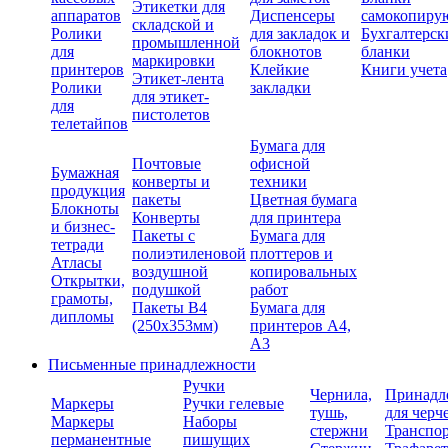
Этикетки для
аппаратов
Диспенсеры
самокопиру
складской и
Ролики
для закладок и
Бухгалтерск
промышленной
для
блокнотов
бланки
маркировки
принтеров
Клейкие
Книги учета
Этикет-лента
Ролики
закладки
для этикет-
для
пистолетов
телетайпов
Бумага для
Почтовые
офисной
Бумажная
конверты и
техники
продукция
пакеты
Цветная бумага
Блокноты
Конверты
для принтера
и бизнес-
Пакеты с
Бумага для
тетради
полиэтиленовой
плоттеров и
Атласы
воздушной
копировальных
Открытки,
подушкой
работ
грамоты,
Пакеты В4
Бумага для
дипломы
(250х353мм)
принтеров А4,
А3
Письменные принадлежности
Ручки
Чернила,
Принадл
Маркеры
Ручки гелевые
тушь,
для черч
Маркеры
Наборы
стержни
Транспо
перманентные
пишущих