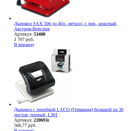
Дырокол SAX 506 до 40л., металл, с лин., красный,
Австрия-Венгрия
Артикул:
53408
1 707 руб.
В корзину
Дырокол с линейкой LACO (Германия) большой на 30
листов, черный, L301
Артикул:
220693с
566,77 руб.
В корзину