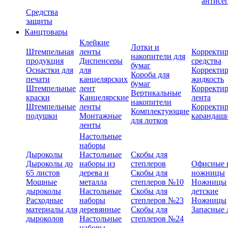
антисе
Средства
защиты
Канцтовары
Клейкие
Лотки и
Штемпельная
ленты
Корректи
накопители для
продукция
Диспенсеры
средства
бумаг
Оснастки для
для
Корректи
Короба для
печати
канцелярских
жидкость
бумаг
Штемпельные
лент
Корректи
Вертикальные
краски
Канцелярские
лента
накопители
Штемпельные
ленты
Корректи
Комплектующие
подушки
Монтажные
карандаш
для лотков
ленты
Настольные
наборы
Дыроколы
Настольные
Скобы для
Дыроколы до
наборы из
степлеров
Офисные 
65 листов
дерева и
Скобы для
ножницы
Мощные
металла
степлеров №10
Ножницы
дыроколы
Настольные
Скобы для
детские
Расходные
наборы
степлеров №23
Ножницы
материалы для
деревянные
Скобы для
Запасные 
дыроколов
Настольные
степлеров №24
наборы