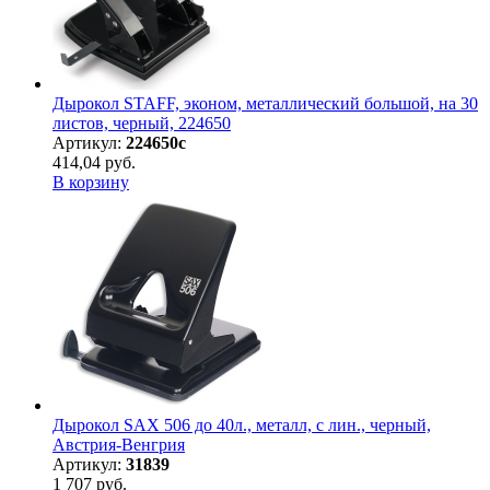
Дырокол STAFF, эконом, металлический большой, на 30
листов, черный, 224650
Артикул:
224650с
414,04 руб.
В корзину
Дырокол SAX 506 до 40л., металл, с лин., черный,
Австрия-Венгрия
Артикул:
31839
1 707 руб.