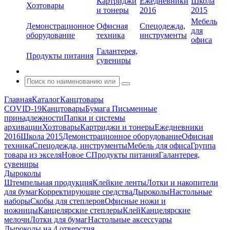
Картриджи
Ежедневники
Школа
Хозтовары
и тонеры
2016
2015
Мебель
Демонстрационное
Офисная
Спецодежда,
для
оборудование
техника
инструменты
офиса
Галантерея,
Продукты питания
сувениры
Главная
Каталог
Канцтовары
COVID-19
Канцтовары
Бумага
Письменные
принадлежности
Папки и системы
архивации
Хозтовары
Картриджи и тонеры
Ежедневники
2016
Школа 2015
Демонстрационное оборудование
Офисная
техника
Спецодежда, инструменты
Мебель для офиса
Группа
товара из экселя
Новое С
Продукты питания
Галантерея,
сувениры
Дыроколы
Штемпельная продукция
Клейкие ленты
Лотки и накопители
для бумаг
Корректирующие средства
Дыроколы
Настольные
наборы
Скобы для степлеров
Офисные ножи и
ножницы
Канцелярские степлеры
Клей
Канцелярские
мелочи
Лотки для бумаг
Настольные аксессуары
Дыроколы на 4 отверстия