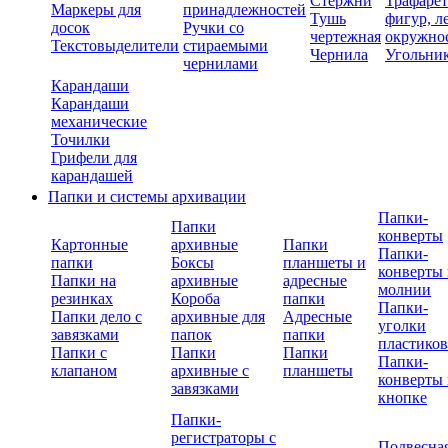
Стержни
Трафаре
Маркеры для
принадлежностей
Тушь
фигур, л
досок
Ручки со
чертежная
окружно
Текстовыделители
стираемыми
Чернила
Угольни
чернилами
Карандаши
Карандаши
механические
Точилки
Грифели для
карандашей
Папки и системы архивации
Папки-
Папки
конверты
Картонные
архивные
Папки
Папки-
папки
Боксы
планшеты и
конверты 
Папки на
архивные
адресные
молнии
резинках
Короба
папки
Папки-
Папки дело с
архивные для
Адресные
уголки
завязками
папок
папки
пластико
Папки с
Папки
Папки
Папки-
клапаном
архивные с
планшеты
конверты 
завязками
кнопке
Папки-
регистраторы с
Подвесна