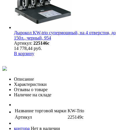
Дырокол KW-trio супермощный, на 4 отверстия, до
150л., черный, 954
Артикул:
225146с
14 778,44 руб.
В корзину
Описание
Характеристики
Отзывы о товаре
Наличие на складе
Название торговой марки
KW-Trio
Артикул
225149с
контора
Нет в наличии