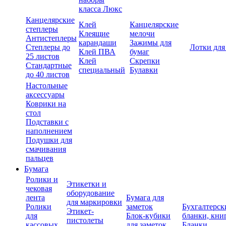
класса Люкс
Канцелярские
Клей
Канцелярские
степлеры
Клеящие
мелочи
Антистеплеры
карандаши
Зажимы для
Степлеры до
Лотки для
Клей ПВА
бумаг
25 листов
Клей
Скрепки
Стандартные
специальный
Булавки
до 40 листов
Настольные
аксессуары
Коврики на
стол
Подставки с
наполнением
Подушки для
смачивания
пальцев
Бумага
Ролики и
Этикетки и
чековая
оборудование
лента
Бумага для
для маркировки
Ролики
заметок
Бухгалтерск
Этикет-
для
Блок-кубики
бланки, кни
пистолеты
кассовых
для заметок
Бланки