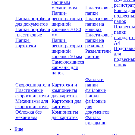
арочным
регистрат
механизмом
Пластиковые
Боксы для
Папки-
папки
подвесны
Папки-портфели
регистраторы с
Пластиковые
папок
для документов
шириной
папки на
Подвесны
Папки-портфели
корешка 70-80
кольцах
папки
пластиковые
мм
Пластиковые
стандарт
Папки-
Папки-
папки на
А4
картотеки
регистраторы с
резинках
Подставк
шириной
Разделители
для
корешка 50 мм
листов
подвесны
Самоклеящиеся
папок
карманы для
папок
Файлы и
Скоросшиватели
Картотеки и
папки
Пластиковые
компоненты
файловые
скоросшиватели
для картотек
Папки
Механизмы для
Картотеки для
файловые
скоросшивателя
карточек
для
Обложка без
Компоненты
документов
механизма
для картотек
Файлы-
вкладыши
Еще