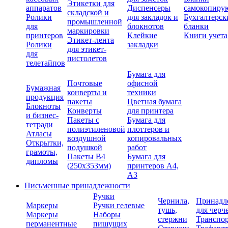
Этикетки для
аппаратов
Диспенсеры
самокопиру
складской и
Ролики
для закладок и
Бухгалтерск
промышленной
для
блокнотов
бланки
маркировки
принтеров
Клейкие
Книги учета
Этикет-лента
Ролики
закладки
для этикет-
для
пистолетов
телетайпов
Бумага для
Почтовые
офисной
Бумажная
конверты и
техники
продукция
пакеты
Цветная бумага
Блокноты
Конверты
для принтера
и бизнес-
Пакеты с
Бумага для
тетради
полиэтиленовой
плоттеров и
Атласы
воздушной
копировальных
Открытки,
подушкой
работ
грамоты,
Пакеты В4
Бумага для
дипломы
(250х353мм)
принтеров А4,
А3
Письменные принадлежности
Ручки
Чернила,
Принадл
Маркеры
Ручки гелевые
тушь,
для черч
Маркеры
Наборы
стержни
Транспо
перманентные
пишущих