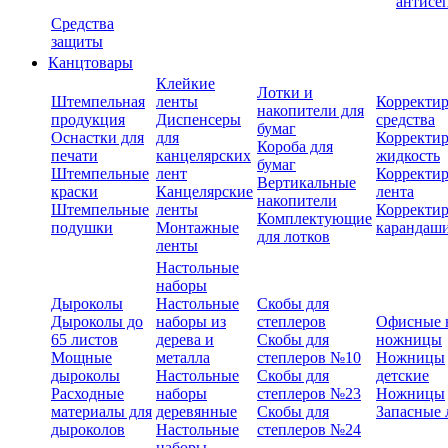
антисе
Средства
защиты
Канцтовары
Клейкие
Лотки и
Штемпельная
ленты
Корректи
накопители для
продукция
Диспенсеры
средства
бумаг
Оснастки для
для
Корректи
Короба для
печати
канцелярских
жидкость
бумаг
Штемпельные
лент
Корректи
Вертикальные
краски
Канцелярские
лента
накопители
Штемпельные
ленты
Корректи
Комплектующие
подушки
Монтажные
карандаш
для лотков
ленты
Настольные
наборы
Дыроколы
Настольные
Скобы для
Дыроколы до
наборы из
степлеров
Офисные 
65 листов
дерева и
Скобы для
ножницы
Мощные
металла
степлеров №10
Ножницы
дыроколы
Настольные
Скобы для
детские
Расходные
наборы
степлеров №23
Ножницы
материалы для
деревянные
Скобы для
Запасные 
дыроколов
Настольные
степлеров №24
наборы