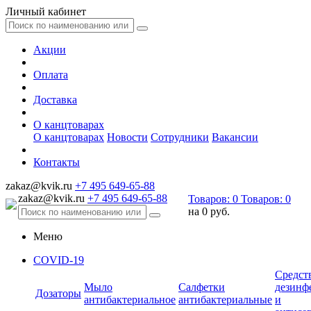
Личный кабинет
Акции
Оплата
Доставка
О канцтоварах
О канцтоварах
Новости
Сотрудники
Вакансии
Контакты
zakaz@kvik.ru
+7 495 649-65-88
zakaz@kvik.ru
+7 495 649-65-88
Товаров:
0
Товаров:
0
на
0 руб.
Меню
COVID-19
Средст
Мыло
Салфетки
дезинф
Дозаторы
антибактериальное
антибактериальные
и