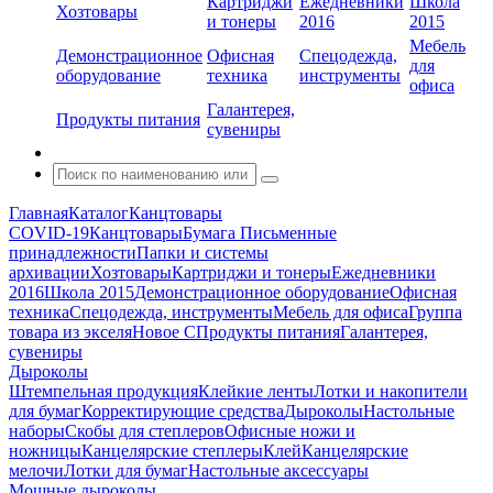
Картриджи
Ежедневники
Школа
Хозтовары
и тонеры
2016
2015
Мебель
Демонстрационное
Офисная
Спецодежда,
для
оборудование
техника
инструменты
офиса
Галантерея,
Продукты питания
сувениры
Главная
Каталог
Канцтовары
COVID-19
Канцтовары
Бумага
Письменные
принадлежности
Папки и системы
архивации
Хозтовары
Картриджи и тонеры
Ежедневники
2016
Школа 2015
Демонстрационное оборудование
Офисная
техника
Спецодежда, инструменты
Мебель для офиса
Группа
товара из экселя
Новое С
Продукты питания
Галантерея,
сувениры
Дыроколы
Штемпельная продукция
Клейкие ленты
Лотки и накопители
для бумаг
Корректирующие средства
Дыроколы
Настольные
наборы
Скобы для степлеров
Офисные ножи и
ножницы
Канцелярские степлеры
Клей
Канцелярские
мелочи
Лотки для бумаг
Настольные аксессуары
Мощные дыроколы