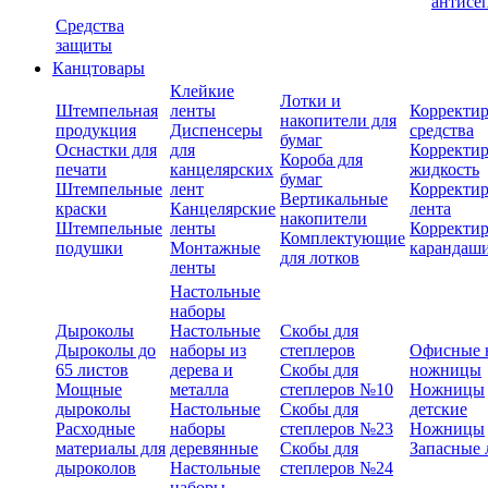
антисе
Средства
защиты
Канцтовары
Клейкие
Лотки и
Штемпельная
ленты
Корректи
накопители для
продукция
Диспенсеры
средства
бумаг
Оснастки для
для
Корректи
Короба для
печати
канцелярских
жидкость
бумаг
Штемпельные
лент
Корректи
Вертикальные
краски
Канцелярские
лента
накопители
Штемпельные
ленты
Корректи
Комплектующие
подушки
Монтажные
карандаш
для лотков
ленты
Настольные
наборы
Дыроколы
Настольные
Скобы для
Дыроколы до
наборы из
степлеров
Офисные 
65 листов
дерева и
Скобы для
ножницы
Мощные
металла
степлеров №10
Ножницы
дыроколы
Настольные
Скобы для
детские
Расходные
наборы
степлеров №23
Ножницы
материалы для
деревянные
Скобы для
Запасные 
дыроколов
Настольные
степлеров №24
наборы