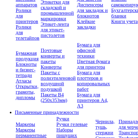
Этикетки для
аппаратов
Диспенсеры
самокопиру
складской и
Ролики
для закладок и
Бухгалтерск
промышленной
для
блокнотов
бланки
маркировки
принтеров
Клейкие
Книги учета
Этикет-лента
Ролики
закладки
для этикет-
для
пистолетов
телетайпов
Бумага для
Почтовые
офисной
Бумажная
конверты и
техники
продукция
пакеты
Цветная бумага
Блокноты
Конверты
для принтера
и бизнес-
Пакеты с
Бумага для
тетради
полиэтиленовой
плоттеров и
Атласы
воздушной
копировальных
Открытки,
подушкой
работ
грамоты,
Пакеты В4
Бумага для
дипломы
(250х353мм)
принтеров А4,
А3
Письменные принадлежности
Ручки
Чернила,
Принадл
Маркеры
Ручки гелевые
тушь,
для черч
Маркеры
Наборы
стержни
Транспо
перманентные
пишущих