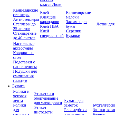
класса Люкс
Канцелярские
Клей
Канцелярские
степлеры
Клеящие
мелочи
Антистеплеры
карандаши
Зажимы для
Степлеры до
Лотки для
Клей ПВА
бумаг
25 листов
Клей
Скрепки
Стандартные
специальный
Булавки
до 40 листов
Настольные
аксессуары
Коврики на
стол
Подставки с
наполнением
Подушки для
смачивания
пальцев
Бумага
Ролики и
Этикетки и
чековая
оборудование
лента
Бумага для
для маркировки
Ролики
заметок
Бухгалтерск
Этикет-
для
Блок-кубики
бланки, кни
пистолеты
кассовых
для заметок
Бланки