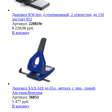
Дырокол KW-trio, (супермощный, 2 отверстия, до 150
листов) 952
Артикул:
220819с
8 228,08 руб.
В корзину
Дырокол SAX 618 до 65л., металл, с лин., синий,
Австрия-Венгрия
Артикул:
56853
5 477 руб.
В корзину