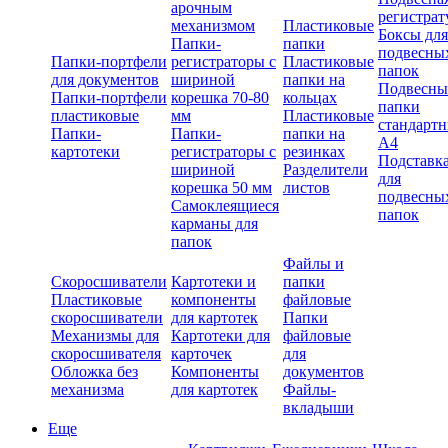
арочным
регистрат
механизмом
Пластиковые
Боксы для
Папки-
папки
подвесны
Папки-портфели
регистраторы с
Пластиковые
папок
для документов
шириной
папки на
Подвесны
Папки-портфели
корешка 70-80
кольцах
папки
пластиковые
мм
Пластиковые
стандарт
Папки-
Папки-
папки на
А4
картотеки
регистраторы с
резинках
Подставк
шириной
Разделители
для
корешка 50 мм
листов
подвесны
Самоклеящиеся
папок
карманы для
папок
Файлы и
Скоросшиватели
Картотеки и
папки
Пластиковые
компоненты
файловые
скоросшиватели
для картотек
Папки
Механизмы для
Картотеки для
файловые
скоросшивателя
карточек
для
Обложка без
Компоненты
документов
механизма
для картотек
Файлы-
вкладыши
Еще