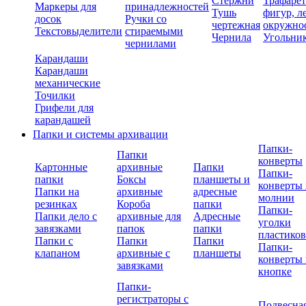
Стержни
Трафаре
Маркеры для
принадлежностей
Тушь
фигур, л
досок
Ручки со
чертежная
окружно
Текстовыделители
стираемыми
Чернила
Угольни
чернилами
Карандаши
Карандаши
механические
Точилки
Грифели для
карандашей
Папки и системы архивации
Папки-
Папки
конверты
Картонные
архивные
Папки
Папки-
папки
Боксы
планшеты и
конверты 
Папки на
архивные
адресные
молнии
резинках
Короба
папки
Папки-
Папки дело с
архивные для
Адресные
уголки
завязками
папок
папки
пластико
Папки с
Папки
Папки
Папки-
клапаном
архивные с
планшеты
конверты 
завязками
кнопке
Папки-
регистраторы с
Подвесна