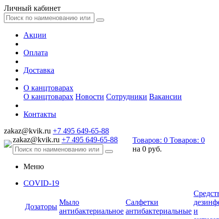
Личный кабинет
Акции
Оплата
Доставка
О канцтоварах
О канцтоварах
Новости
Сотрудники
Вакансии
Контакты
zakaz@kvik.ru
+7 495 649-65-88
zakaz@kvik.ru
+7 495 649-65-88
Товаров:
0
Товаров:
0
на
0 руб.
Меню
COVID-19
Средст
Мыло
Салфетки
дезинф
Дозаторы
антибактериальное
антибактериальные
и