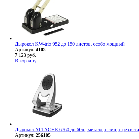
Дырокол KW-trio 952 до 150 листов, особо мощный
Артикул:
4105
7 123 руб.
В корзину
Дырокол ATTACHE 6760 до 60л., металл.,с лин.,с рез.вста
Артикул:
256105