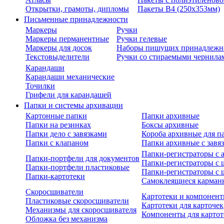
Открытки, грамоты, дипломы
Пакеты В4 (250х353мм)
Письменные принадлежности
Маркеры
Ручки
Маркеры перманентные
Ручки гелевые
Маркеры для досок
Наборы пишущих принадлежн
Текстовыделители
Ручки со стираемыми чернила
Карандаши
Карандаши механические
Точилки
Грифели для карандашей
Папки и системы архивации
Картонные папки
Папки архивные
Папки на резинках
Боксы архивные
Папки дело с завязками
Короба архивные для п
Папки с клапаном
Папки архивные с завя
Папки-регистраторы с
Папки-портфели для документов
Папки-регистраторы с 
Папки-портфели пластиковые
Папки-регистраторы с 
Папки-картотеки
Самоклеящиеся карман
Скоросшиватели
Картотеки и компонент
Пластиковые скоросшиватели
Картотеки для карточек
Механизмы для скоросшивателя
Компоненты для картот
Обложка без механизма