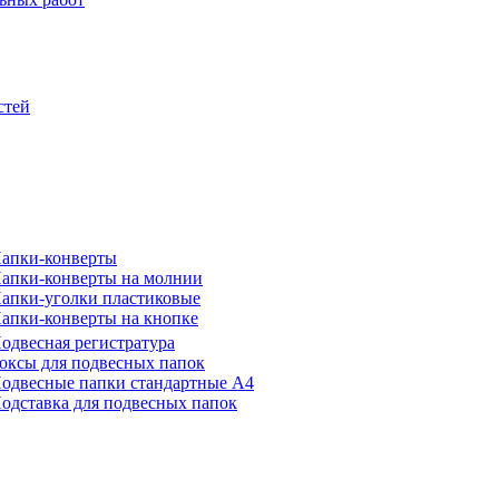
стей
апки-конверты
апки-конверты на молнии
апки-уголки пластиковые
апки-конверты на кнопке
одвесная регистратура
оксы для подвесных папок
одвесные папки стандартные А4
одставка для подвесных папок