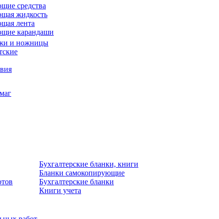
щие средства
щая жидкость
щая лента
ющие карандаши
жи и ножницы
тские
звия
умаг
Бухгалтерские бланки, книги
Бланки самокопирующие
отов
Бухгалтерские бланки
Книги учета
льных работ