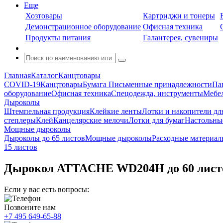
Еще
Хозтовары
Картриджи и тонеры
Демонстрационное оборудование
Офисная техника
Продукты питания
Галантерея, сувениры
Главная
Каталог
Канцтовары
COVID-19
Канцтовары
Бумага
Письменные принадлежности
Па
оборудование
Офисная техника
Спецодежда, инструменты
Мебел
Дыроколы
Штемпельная продукция
Клейкие ленты
Лотки и накопители дл
степлеры
Клей
Канцелярские мелочи
Лотки для бумаг
Настольны
Мощные дыроколы
Дыроколы до 65 листов
Мощные дыроколы
Расходные материал
15 листов
Дырокол ATTACHE WD204H до 60 лист
Если у вас есть вопросы:
Позвоните нам
+7 495 649-65-88