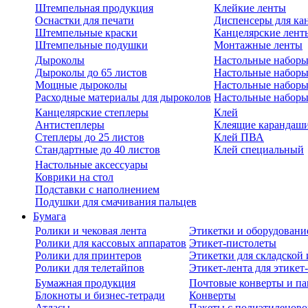
Штемпельная продукция
Клейкие ленты
Оснастки для печати
Диспенсеры для ка
Штемпельные краски
Канцелярские лент
Штемпельные подушки
Монтажные ленты
Дыроколы
Настольные набор
Дыроколы до 65 листов
Настольные наборы 
Мощные дыроколы
Настольные наборы
Расходные материалы для дыроколов
Настольные наборы
Канцелярские степлеры
Клей
Антистеплеры
Клеящие карандаш
Степлеры до 25 листов
Клей ПВА
Стандартные до 40 листов
Клей специальный
Настольные аксессуары
Коврики на стол
Подставки с наполнением
Подушки для смачивания пальцев
Бумага
Ролики и чековая лента
Этикетки и оборудовани
Ролики для кассовых аппаратов
Этикет-пистолеты
Ролики для принтеров
Этикетки для складско
Ролики для телетайпов
Этикет-лента для этикет
Бумажная продукция
Почтовые конверты и па
Блокноты и бизнес-тетради
Конверты
Атласы
Пакеты с полиэтиленов