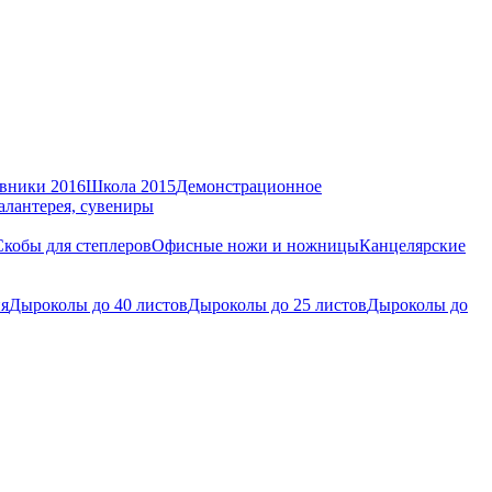
вники 2016
Школа 2015
Демонстрационное
алантерея, сувениры
Скобы для степлеров
Офисные ножи и ножницы
Канцелярские
ия
Дыроколы до 40 листов
Дыроколы до 25 листов
Дыроколы до