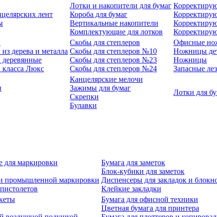
Лотки и накопители для бумаг
Корректирую
нцелярских лент
Короба для бумаг
Корректирую
ы
Вертикальные накопители
Корректирую
Комплектующие для лотков
Корректиру
ы
Скобы для степлеров
Офисные но
из дерева и металла
Скобы для степлеров №10
Ножницы де
 деревянные
Скобы для степлеров №23
Ножницы
 класса Люкс
Скобы для степлеров №24
Запасные ле
Канцелярские мелочи
и
Зажимы для бумаг
Лотки для б
Скрепки
Булавки
е для маркировки
Бумага для заметок
Блок-кубики для заметок
й и промышленной маркировки
Диспенсеры для закладок и блокн
-пистолетов
Клейкие закладки
кеты
Бумага для офисной техники
Цветная бумага для принтера
ой воздушной подушкой
Бумага для плоттеров и копирова