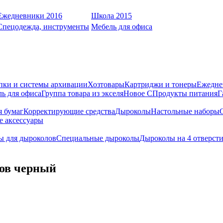
Ежедневники 2016
Школа 2015
Спецодежда, инструменты
Мебель для офиса
пки и системы архивации
Хозтовары
Картриджи и тонеры
Ежедне
ь для офиса
Группа товара из экселя
Новое С
Продукты питания
Г
я бумаг
Корректирующие средства
Дыроколы
Настольные наборы
е аксессуары
ы для дыроколов
Специальные дыроколы
Дыроколы на 4 отверст
ов черный