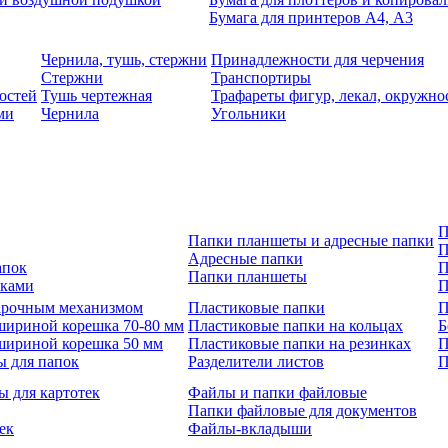
Бумага для принтеров А4, А3
Чернила, тушь, стержни
Принадлежности для черчения
Стержни
Транспортиры
остей
Тушь чертежная
Трафареты фигур, лекал, окружно
ми
Чернила
Угольники
П
Папки планшеты и адресные папки
П
Адресные папки
апок
П
Папки планшеты
зками
П
 арочным механизмом
Пластиковые папки
П
шириной корешка 70-80 мм
Пластиковые папки на кольцах
Б
шириной корешка 50 мм
Пластиковые папки на резинках
П
ы для папок
Разделители листов
П
ы для картотек
Файлы и папки файловые
Папки файловые для документов
ек
Файлы-вкладыши