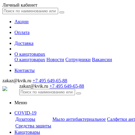
Личный кабинет
Акции
Оплата
Доставка
О канцтоварах
О канцтоварах
Новости
Сотрудники
Вакансии
Контакты
zakaz@kvik.ru
+7 495 649-65-88
zakaz@kvik.ru
+7 495 649-65-88
Меню
COVID-19
Дозаторы
Мыло антибактериальное
Салфетки ан
Средства защиты
Канцтовары