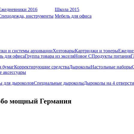
Ежедневники 2016
Школа 2015
Спецодежда, инструменты
Мебель для офиса
пки и системы архивации
Хозтовары
Картриджи и тонеры
Ежедне
ь для офиса
Группа товара из экселя
Новое С
Продукты питания
Г
я бумаг
Корректирующие средства
Дыроколы
Настольные наборы
е аксессуары
ы для дыроколов
Специальные дыроколы
Дыроколы на 4 отверст
собо мощный Германия