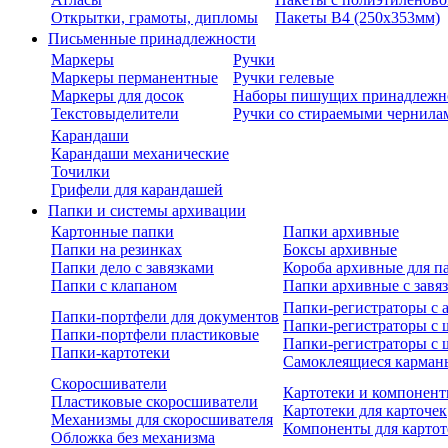
Открытки, грамоты, дипломы
Пакеты В4 (250х353мм)
Письменные принадлежности
Маркеры
Ручки
Маркеры перманентные
Ручки гелевые
Маркеры для досок
Наборы пишущих принадлежн
Текстовыделители
Ручки со стираемыми чернила
Карандаши
Карандаши механические
Точилки
Грифели для карандашей
Папки и системы архивации
Картонные папки
Папки архивные
Папки на резинках
Боксы архивные
Папки дело с завязками
Короба архивные для п
Папки с клапаном
Папки архивные с завя
Папки-регистраторы с
Папки-портфели для документов
Папки-регистраторы с 
Папки-портфели пластиковые
Папки-регистраторы с 
Папки-картотеки
Самоклеящиеся карман
Скоросшиватели
Картотеки и компонент
Пластиковые скоросшиватели
Картотеки для карточек
Механизмы для скоросшивателя
Компоненты для картот
Обложка без механизма