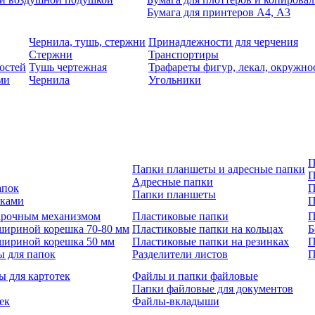
Бумага для принтеров А4, А3
Чернила, тушь, стержни
Принадлежности для черчения
Стержни
Транспортиры
остей
Тушь чертежная
Трафареты фигур, лекал, окружно
ми
Чернила
Угольники
П
Папки планшеты и адресные папки
П
Адресные папки
апок
П
Папки планшеты
зками
П
 арочным механизмом
Пластиковые папки
П
шириной корешка 70-80 мм
Пластиковые папки на кольцах
Б
шириной корешка 50 мм
Пластиковые папки на резинках
П
ы для папок
Разделители листов
П
ы для картотек
Файлы и папки файловые
Папки файловые для документов
ек
Файлы-вкладыши