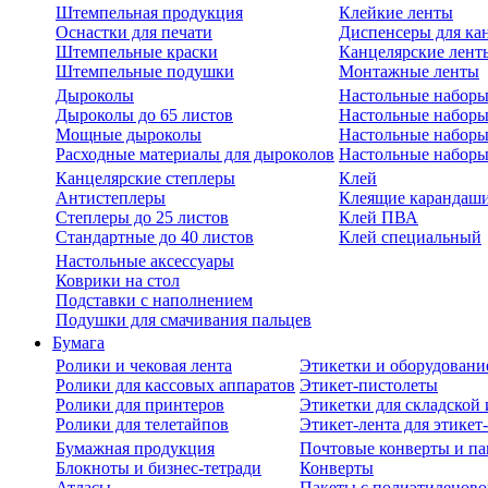
Штемпельная продукция
Клейкие ленты
Оснастки для печати
Диспенсеры для ка
Штемпельные краски
Канцелярские лент
Штемпельные подушки
Монтажные ленты
Дыроколы
Настольные набор
Дыроколы до 65 листов
Настольные наборы 
Мощные дыроколы
Настольные наборы
Расходные материалы для дыроколов
Настольные наборы
Канцелярские степлеры
Клей
Антистеплеры
Клеящие карандаш
Степлеры до 25 листов
Клей ПВА
Стандартные до 40 листов
Клей специальный
Настольные аксессуары
Коврики на стол
Подставки с наполнением
Подушки для смачивания пальцев
Бумага
Ролики и чековая лента
Этикетки и оборудовани
Ролики для кассовых аппаратов
Этикет-пистолеты
Ролики для принтеров
Этикетки для складско
Ролики для телетайпов
Этикет-лента для этикет
Бумажная продукция
Почтовые конверты и па
Блокноты и бизнес-тетради
Конверты
Атласы
Пакеты с полиэтиленов