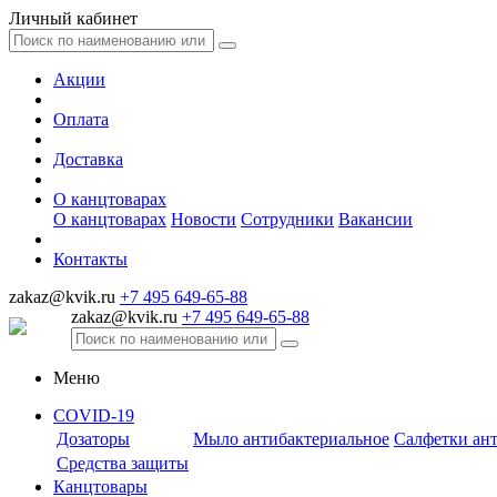
Личный кабинет
Акции
Оплата
Доставка
О канцтоварах
О канцтоварах
Новости
Сотрудники
Вакансии
Контакты
zakaz@kvik.ru
+7 495 649-65-88
zakaz@kvik.ru
+7 495 649-65-88
Меню
COVID-19
Дозаторы
Мыло антибактериальное
Салфетки ан
Средства защиты
Канцтовары