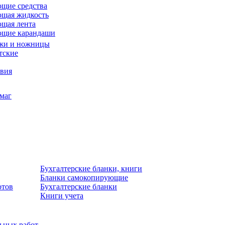
щие средства
щая жидкость
щая лента
ющие карандаши
жи и ножницы
тские
звия
умаг
Бухгалтерские бланки, книги
Бланки самокопирующие
отов
Бухгалтерские бланки
Книги учета
льных работ