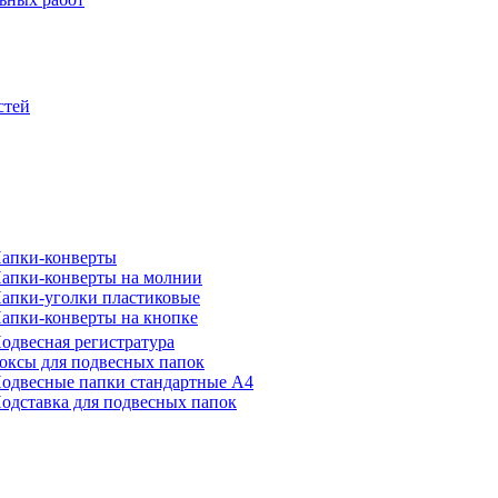
стей
апки-конверты
апки-конверты на молнии
апки-уголки пластиковые
апки-конверты на кнопке
одвесная регистратура
оксы для подвесных папок
одвесные папки стандартные А4
одставка для подвесных папок