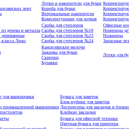
Лотки и накопители для бумаг
Корректирую
нцелярских лент
Короба для бумаг
Корректирую
ы
Вертикальные накопители
Корректирую
Комплектующие для лотков
Корректиру
ы
Скобы для степлеров
Офисные но
из дерева и металла
Скобы для степлеров №10
Ножницы де
 деревянные
Скобы для степлеров №23
Ножницы
 класса Люкс
Скобы для степлеров №24
Запасные ле
Канцелярские мелочи
и
Зажимы для бумаг
Лотки для б
Скрепки
Булавки
е для маркировки
Бумага для заметок
Блок-кубики для заметок
й и промышленной маркировки
Диспенсеры для закладок и блокн
-пистолетов
Клейкие закладки
кеты
Бумага для офисной техники
Цветная бумага для принтера
ой воздушной подушкой
Бумага для плоттеров и копирова