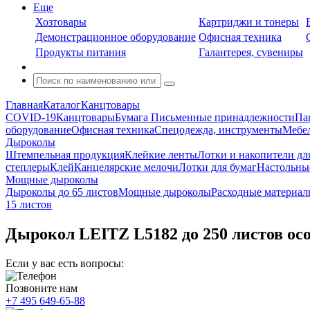
Еще
Хозтовары
Картриджи и тонеры
Демонстрационное оборудование
Офисная техника
Продукты питания
Галантерея, сувениры
Главная
Каталог
Канцтовары
COVID-19
Канцтовары
Бумага
Письменные принадлежности
Па
оборудование
Офисная техника
Спецодежда, инструменты
Мебел
Дыроколы
Штемпельная продукция
Клейкие ленты
Лотки и накопители дл
степлеры
Клей
Канцелярские мелочи
Лотки для бумаг
Настольны
Мощные дыроколы
Дыроколы до 65 листов
Мощные дыроколы
Расходные материал
15 листов
Дырокол LEITZ L5182 до 250 листов о
Если у вас есть вопросы:
Позвоните нам
+7 495 649-65-88