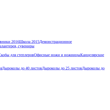
вники 2016
Школа 2015
Демонстрационное
алантерея, сувениры
Скобы для степлеров
Офисные ножи и ножницы
Канцелярские
ия
Дыроколы до 40 листов
Дыроколы до 25 листов
Дыроколы до