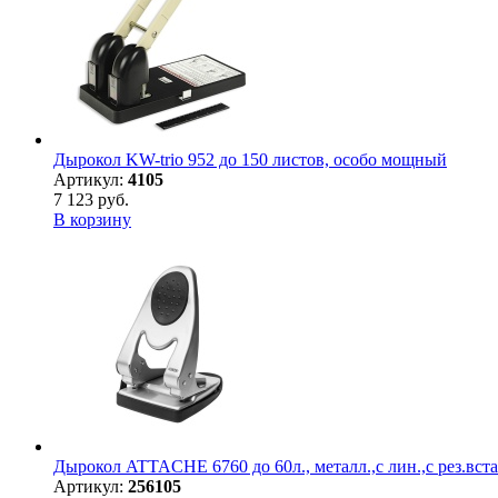
Дырокол KW-trio 952 до 150 листов, особо мощный
Артикул:
4105
7 123 руб.
В корзину
Дырокол ATTACHE 6760 до 60л., металл.,с лин.,с рез.вста
Артикул:
256105