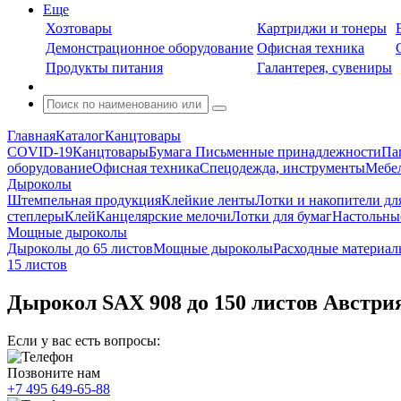
Еще
Хозтовары
Картриджи и тонеры
Демонстрационное оборудование
Офисная техника
Продукты питания
Галантерея, сувениры
Главная
Каталог
Канцтовары
COVID-19
Канцтовары
Бумага
Письменные принадлежности
Па
оборудование
Офисная техника
Спецодежда, инструменты
Мебел
Дыроколы
Штемпельная продукция
Клейкие ленты
Лотки и накопители дл
степлеры
Клей
Канцелярские мелочи
Лотки для бумаг
Настольны
Мощные дыроколы
Дыроколы до 65 листов
Мощные дыроколы
Расходные материал
15 листов
Дырокол SAX 908 до 150 листов Австри
Если у вас есть вопросы:
Позвоните нам
+7 495 649-65-88