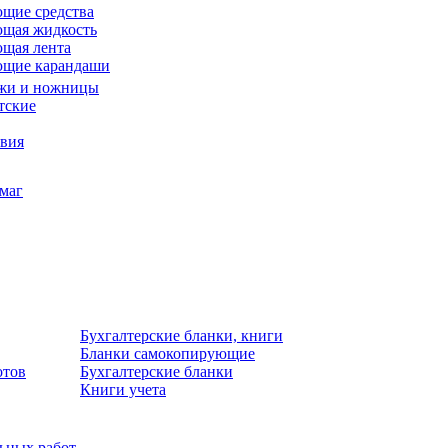
щие средства
щая жидкость
щая лента
ющие карандаши
жи и ножницы
тские
звия
умаг
Бухгалтерские бланки, книги
Бланки самокопирующие
отов
Бухгалтерские бланки
Книги учета
льных работ