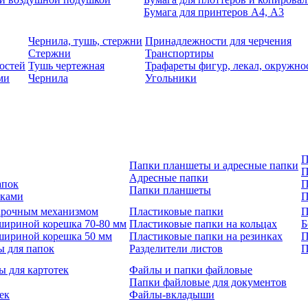
Бумага для принтеров А4, А3
Чернила, тушь, стержни
Принадлежности для черчения
Стержни
Транспортиры
остей
Тушь чертежная
Трафареты фигур, лекал, окружно
ми
Чернила
Угольники
П
Папки планшеты и адресные папки
П
Адресные папки
апок
П
Папки планшеты
зками
П
 арочным механизмом
Пластиковые папки
П
шириной корешка 70-80 мм
Пластиковые папки на кольцах
Б
шириной корешка 50 мм
Пластиковые папки на резинках
П
ы для папок
Разделители листов
П
ы для картотек
Файлы и папки файловые
Папки файловые для документов
ек
Файлы-вкладыши