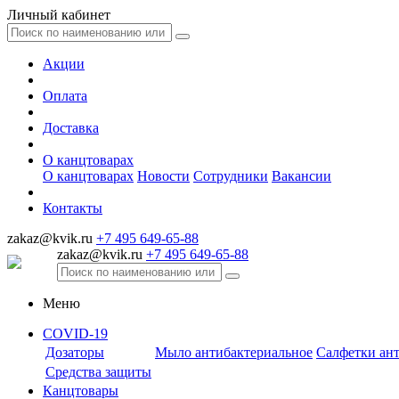
Личный кабинет
Акции
Оплата
Доставка
О канцтоварах
О канцтоварах
Новости
Сотрудники
Вакансии
Контакты
zakaz@kvik.ru
+7 495 649-65-88
zakaz@kvik.ru
+7 495 649-65-88
Меню
COVID-19
Дозаторы
Мыло антибактериальное
Салфетки ан
Средства защиты
Канцтовары