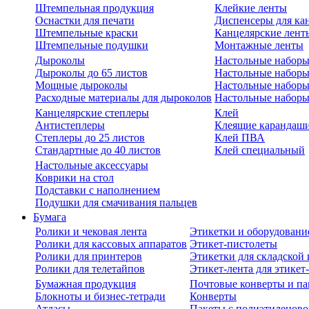
Штемпельная продукция
Клейкие ленты
Оснастки для печати
Диспенсеры для ка
Штемпельные краски
Канцелярские лент
Штемпельные подушки
Монтажные ленты
Дыроколы
Настольные набор
Дыроколы до 65 листов
Настольные наборы 
Мощные дыроколы
Настольные наборы
Расходные материалы для дыроколов
Настольные наборы
Канцелярские степлеры
Клей
Антистеплеры
Клеящие карандаш
Степлеры до 25 листов
Клей ПВА
Стандартные до 40 листов
Клей специальный
Настольные аксессуары
Коврики на стол
Подставки с наполнением
Подушки для смачивания пальцев
Бумага
Ролики и чековая лента
Этикетки и оборудовани
Ролики для кассовых аппаратов
Этикет-пистолеты
Ролики для принтеров
Этикетки для складско
Ролики для телетайпов
Этикет-лента для этикет
Бумажная продукция
Почтовые конверты и па
Блокноты и бизнес-тетради
Конверты
Атласы
Пакеты с полиэтиленов