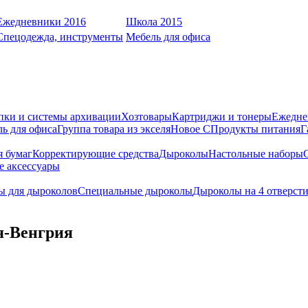
Ежедневники 2016
Школа 2015
Спецодежда, инструменты
Мебель для офиса
пки и системы архивации
Хозтовары
Картриджи и тонеры
Ежедне
ь для офиса
Группа товара из экселя
Новое С
Продукты питания
Г
я бумаг
Корректирующие средства
Дыроколы
Настольные наборы
е аксессуары
ы для дыроколов
Специальные дыроколы
Дыроколы на 4 отверст
я-Венгрия