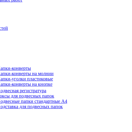
стей
апки-конверты
апки-конверты на молнии
апки-уголки пластиковые
апки-конверты на кнопке
одвесная регистратура
оксы для подвесных папок
одвесные папки стандартные А4
одставка для подвесных папок