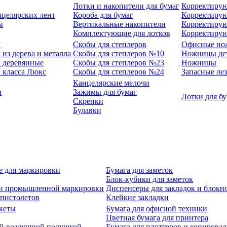
Лотки и накопители для бумаг
Корректирую
нцелярских лент
Короба для бумаг
Корректирую
ы
Вертикальные накопители
Корректирую
Комплектующие для лотков
Корректиру
ы
Скобы для степлеров
Офисные но
из дерева и металла
Скобы для степлеров №10
Ножницы де
 деревянные
Скобы для степлеров №23
Ножницы
 класса Люкс
Скобы для степлеров №24
Запасные ле
Канцелярские мелочи
и
Зажимы для бумаг
Лотки для б
Скрепки
Булавки
е для маркировки
Бумага для заметок
Блок-кубики для заметок
й и промышленной маркировки
Диспенсеры для закладок и блокн
-пистолетов
Клейкие закладки
кеты
Бумага для офисной техники
Цветная бумага для принтера
ой воздушной подушкой
Бумага для плоттеров и копирова