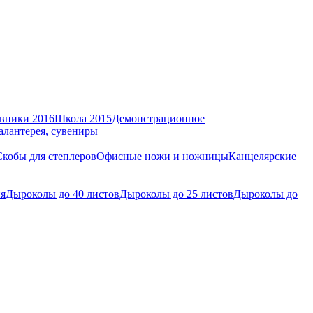
вники 2016
Школа 2015
Демонстрационное
алантерея, сувениры
Скобы для степлеров
Офисные ножи и ножницы
Канцелярские
ия
Дыроколы до 40 листов
Дыроколы до 25 листов
Дыроколы до