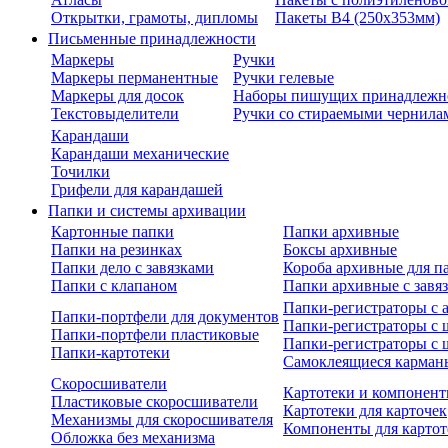
Открытки, грамоты, дипломы
Пакеты В4 (250х353мм)
Письменные принадлежности
Маркеры
Ручки
Маркеры перманентные
Ручки гелевые
Маркеры для досок
Наборы пишущих принадлежн
Текстовыделители
Ручки со стираемыми чернила
Карандаши
Карандаши механические
Точилки
Грифели для карандашей
Папки и системы архивации
Картонные папки
Папки архивные
Папки на резинках
Боксы архивные
Папки дело с завязками
Короба архивные для п
Папки с клапаном
Папки архивные с завя
Папки-регистраторы с
Папки-портфели для документов
Папки-регистраторы с 
Папки-портфели пластиковые
Папки-регистраторы с 
Папки-картотеки
Самоклеящиеся карман
Скоросшиватели
Картотеки и компонент
Пластиковые скоросшиватели
Картотеки для карточек
Механизмы для скоросшивателя
Компоненты для картот
Обложка без механизма