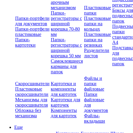
арочным
регистрат
механизмом
Пластиковые
Боксы для
Папки-
папки
подвесны
Папки-портфели
регистраторы с
Пластиковые
папок
для документов
шириной
папки на
Подвесны
Папки-портфели
корешка 70-80
кольцах
папки
пластиковые
мм
Пластиковые
стандарт
Папки-
Папки-
папки на
А4
картотеки
регистраторы с
резинках
Подставк
шириной
Разделители
для
корешка 50 мм
листов
подвесны
Самоклеящиеся
папок
карманы для
папок
Файлы и
Скоросшиватели
Картотеки и
папки
Пластиковые
компоненты
файловые
скоросшиватели
для картотек
Папки
Механизмы для
Картотеки для
файловые
скоросшивателя
карточек
для
Обложка без
Компоненты
документов
механизма
для картотек
Файлы-
вкладыши
Еще