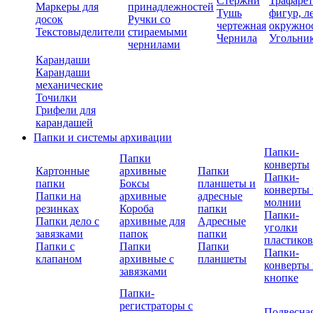
Стержни
Трафаре
Маркеры для
принадлежностей
Тушь
фигур, л
досок
Ручки со
чертежная
окружно
Текстовыделители
стираемыми
Чернила
Угольни
чернилами
Карандаши
Карандаши
механические
Точилки
Грифели для
карандашей
Папки и системы архивации
Папки-
Папки
конверты
Картонные
архивные
Папки
Папки-
папки
Боксы
планшеты и
конверты 
Папки на
архивные
адресные
молнии
резинках
Короба
папки
Папки-
Папки дело с
архивные для
Адресные
уголки
завязками
папок
папки
пластико
Папки с
Папки
Папки
Папки-
клапаном
архивные с
планшеты
конверты 
завязками
кнопке
Папки-
регистраторы с
Подвесна