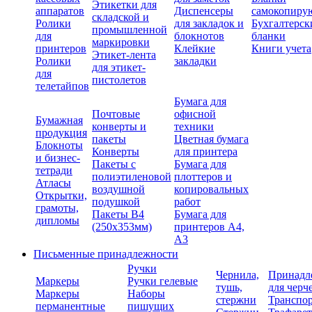
Этикетки для
аппаратов
Диспенсеры
самокопиру
складской и
Ролики
для закладок и
Бухгалтерск
промышленной
для
блокнотов
бланки
маркировки
принтеров
Клейкие
Книги учета
Этикет-лента
Ролики
закладки
для этикет-
для
пистолетов
телетайпов
Бумага для
Почтовые
офисной
Бумажная
конверты и
техники
продукция
пакеты
Цветная бумага
Блокноты
Конверты
для принтера
и бизнес-
Пакеты с
Бумага для
тетради
полиэтиленовой
плоттеров и
Атласы
воздушной
копировальных
Открытки,
подушкой
работ
грамоты,
Пакеты В4
Бумага для
дипломы
(250х353мм)
принтеров А4,
А3
Письменные принадлежности
Ручки
Чернила,
Принадл
Маркеры
Ручки гелевые
тушь,
для черч
Маркеры
Наборы
стержни
Транспо
перманентные
пишущих