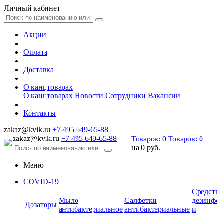
Личный кабинет
Акции
Оплата
Доставка
О канцтоварах
О канцтоварах
Новости
Сотрудники
Вакансии
Контакты
zakaz@kvik.ru
+7 495 649-65-88
zakaz@kvik.ru
+7 495 649-65-88
Товаров:
0
Товаров:
0
на
0 руб.
Меню
COVID-19
Средст
Мыло
Салфетки
дезинф
Дозаторы
антибактериальное
антибактериальные
и