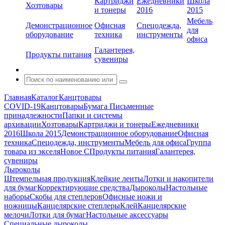
Картриджи
Ежедневники
Школа
Хозтовары
и тонеры
2016
2015
Мебель
Демонстрационное
Офисная
Спецодежда,
для
оборудование
техника
инструменты
офиса
Галантерея,
Продукты питания
сувениры
Главная
Каталог
Канцтовары
COVID-19
Канцтовары
Бумага
Письменные
принадлежности
Папки и системы
архивации
Хозтовары
Картриджи и тонеры
Ежедневники
2016
Школа 2015
Демонстрационное оборудование
Офисная
техника
Спецодежда, инструменты
Мебель для офиса
Группа
товара из экселя
Новое С
Продукты питания
Галантерея,
сувениры
Дыроколы
Штемпельная продукция
Клейкие ленты
Лотки и накопители
для бумаг
Корректирующие средства
Дыроколы
Настольные
наборы
Скобы для степлеров
Офисные ножи и
ножницы
Канцелярские степлеры
Клей
Канцелярские
мелочи
Лотки для бумаг
Настольные аксессуары
Специальные дыроколы