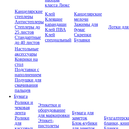
класса Люкс
Канцелярские
Клей
Канцелярские
степлеры
Клеящие
мелочи
Антистеплеры
карандаши
Зажимы для
Степлеры до
Лотки для
Клей ПВА
бумаг
25 листов
Клей
Скрепки
Стандартные
специальный
Булавки
до 40 листов
Настольные
аксессуары
Коврики на
стол
Подставки с
наполнением
Подушки для
смачивания
пальцев
Бумага
Ролики и
Этикетки и
чековая
оборудование
лента
Бумага для
для маркировки
Ролики
заметок
Бухгалтерск
Этикет-
для
Блок-кубики
бланки, кни
пистолеты
кассовых
для заметок
Бланки