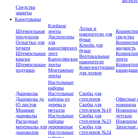
антисе
Средства
защиты
Канцтовары
Клейкие
Лотки и
Штемпельная
ленты
Корректи
накопители для
продукция
Диспенсеры
средства
бумаг
Оснастки для
для
Корректи
Короба для
печати
канцелярских
жидкость
бумаг
Штемпельные
лент
Корректи
Вертикальные
краски
Канцелярские
лента
накопители
Штемпельные
ленты
Корректи
Комплектующие
подушки
Монтажные
карандаш
для лотков
ленты
Настольные
наборы
Дыроколы
Настольные
Скобы для
Дыроколы до
наборы из
степлеров
Офисные 
65 листов
дерева и
Скобы для
ножницы
Мощные
металла
степлеров №10
Ножницы
дыроколы
Настольные
Скобы для
детские
Расходные
наборы
степлеров №23
Ножницы
материалы для
деревянные
Скобы для
Запасные 
дыроколов
Настольные
степлеров №24
наборы