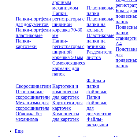
арочным
регистрат
механизмом
Пластиковые
Боксы для
Папки-
папки
подвесны
Папки-портфели
регистраторы с
Пластиковые
папок
для документов
шириной
папки на
Подвесны
Папки-портфели
корешка 70-80
кольцах
папки
пластиковые
мм
Пластиковые
стандарт
Папки-
Папки-
папки на
А4
картотеки
регистраторы с
резинках
Подставк
шириной
Разделители
для
корешка 50 мм
листов
подвесны
Самоклеящиеся
папок
карманы для
папок
Файлы и
Скоросшиватели
Картотеки и
папки
Пластиковые
компоненты
файловые
скоросшиватели
для картотек
Папки
Механизмы для
Картотеки для
файловые
скоросшивателя
карточек
для
Обложка без
Компоненты
документов
механизма
для картотек
Файлы-
вкладыши
Еще