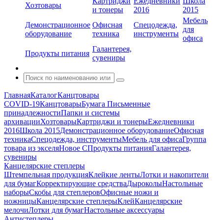
Картриджи
Ежедневники
Школа
Хозтовары
и тонеры
2016
2015
Мебель
Демонстрационное
Офисная
Спецодежда,
для
оборудование
техника
инструменты
офиса
Галантерея,
Продукты питания
сувениры
Главная
Каталог
Канцтовары
COVID-19
Канцтовары
Бумага
Письменные
принадлежности
Папки и системы
архивации
Хозтовары
Картриджи и тонеры
Ежедневники
2016
Школа 2015
Демонстрационное оборудование
Офисная
техника
Спецодежда, инструменты
Мебель для офиса
Группа
товара из экселя
Новое С
Продукты питания
Галантерея,
сувениры
Канцелярские степлеры
Штемпельная продукция
Клейкие ленты
Лотки и накопители
для бумаг
Корректирующие средства
Дыроколы
Настольные
наборы
Скобы для степлеров
Офисные ножи и
ножницы
Канцелярские степлеры
Клей
Канцелярские
мелочи
Лотки для бумаг
Настольные аксессуары
Антистеплеры