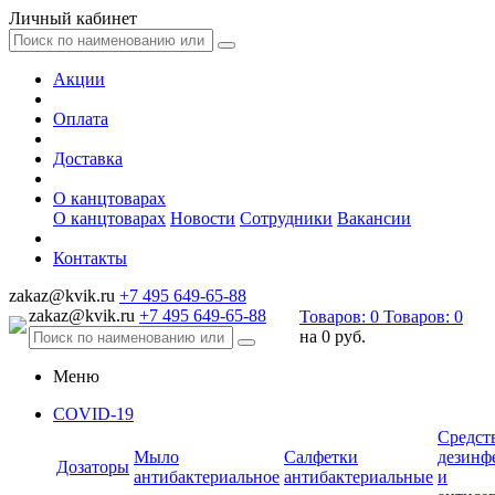
Личный кабинет
Акции
Оплата
Доставка
О канцтоварах
О канцтоварах
Новости
Сотрудники
Вакансии
Контакты
zakaz@kvik.ru
+7 495 649-65-88
zakaz@kvik.ru
+7 495 649-65-88
Товаров:
0
Товаров:
0
на
0 руб.
Меню
COVID-19
Средст
Мыло
Салфетки
дезинф
Дозаторы
антибактериальное
антибактериальные
и