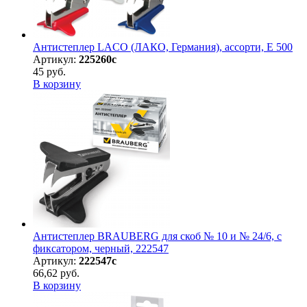
Антистеплер LACO (ЛАКО, Германия), ассорти, E 500
Артикул:
225260с
45 руб.
В корзину
Антистеплер BRAUBERG для скоб № 10 и № 24/6, с
фиксатором, черный, 222547
Артикул:
222547с
66,62 руб.
В корзину