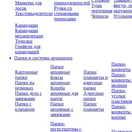
Стержни
Трафаре
Маркеры для
принадлежностей
Тушь
фигур, л
досок
Ручки со
чертежная
окружно
Текстовыделители
стираемыми
Чернила
Угольни
чернилами
Карандаши
Карандаши
механические
Точилки
Грифели для
карандашей
Папки и системы архивации
Папки-
Папки
конверты
Картонные
архивные
Папки
Папки-
папки
Боксы
планшеты и
конверты 
Папки на
архивные
адресные
молнии
резинках
Короба
папки
Папки-
Папки дело с
архивные для
Адресные
уголки
завязками
папок
папки
пластико
Папки с
Папки
Папки
Папки-
клапаном
архивные с
планшеты
конверты 
завязками
кнопке
Папки-
регистраторы с
Подвесна