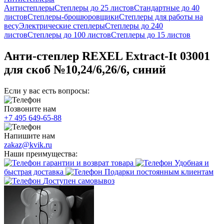
Антистеплеры
Степлеры до 25 листов
Стандартные до 40
листов
Степлеры-брошюровщики
Степлеры для работы на
весу
Электрические степлеры
Степлеры до 240
листов
Степлеры до 100 листов
Степлеры до 15 листов
Анти-степлер REXEL Extract-It 03001
для скоб №10,24/6,26/6, синий
Если у вас есть вопросы:
Позвоните нам
+7 495 649-65-88
Напишите нам
zakaz@kvik.ru
Наши преимущества:
гарантии и возврат товара
Удобная и
быстрая доставка
Подарки постоянным клиентам
Доступен самовывоз