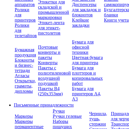
Этикетки для
аппаратов
Диспенсеры
самокопиру
складской и
Ролики
для закладок и
Бухгалтерск
промышленной
для
блокнотов
бланки
маркировки
принтеров
Клейкие
Книги учета
Этикет-лента
Ролики
закладки
для этикет-
для
пистолетов
телетайпов
Бумага для
Почтовые
офисной
Бумажная
конверты и
техники
продукция
пакеты
Цветная бумага
Блокноты
Конверты
для принтера
и бизнес-
Пакеты с
Бумага для
тетради
полиэтиленовой
плоттеров и
Атласы
воздушной
копировальных
Открытки,
подушкой
работ
грамоты,
Пакеты В4
Бумага для
дипломы
(250х353мм)
принтеров А4,
А3
Письменные принадлежности
Ручки
Чернила,
Принадл
Маркеры
Ручки гелевые
тушь,
для черч
Маркеры
Наборы
стержни
Транспо
перманентные
пишущих