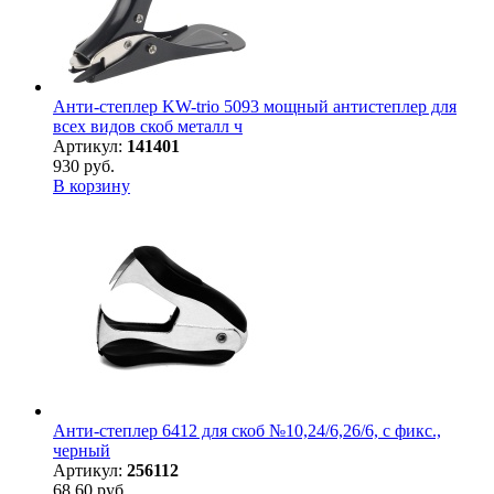
Анти-степлер KW-trio 5093 мощный антистеплер для
всех видов скоб металл ч
Артикул:
141401
930 руб.
В корзину
Анти-степлер 6412 для скоб №10,24/6,26/6, с фикс.,
черный
Артикул:
256112
68,60 руб.