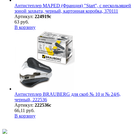
Антистеплер MAPED (Франция) "Start", с нескользящей
зоной захвата, черный, картонная коробка, 370111
Артикул:
224919с
63 руб.
В корзину
Антистеплер BRAUBERG для скоб № 10 и № 24/6,
черный, 222536
Артикул:
222536с
66,11 руб.
В корзину