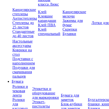
класса Люкс
Канцелярские
Клей
Канцелярские
степлеры
Клеящие
мелочи
Антистеплеры
карандаши
Зажимы для
Степлеры до
Лотки для
Клей ПВА
бумаг
25 листов
Клей
Скрепки
Стандартные
специальный
Булавки
до 40 листов
Настольные
аксессуары
Коврики на
стол
Подставки с
наполнением
Подушки для
смачивания
пальцев
Бумага
Ролики и
Этикетки и
чековая
оборудование
лента
Бумага для
для маркировки
Ролики
заметок
Бухгалтерск
Этикет-
для
Блок-кубики
бланки, кни
пистолеты
кассовых
для заметок
Бланки