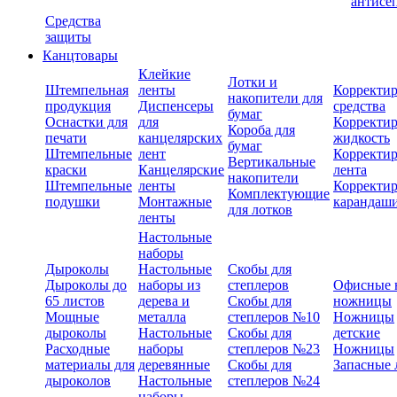
антисе
Средства
защиты
Канцтовары
Клейкие
Лотки и
Штемпельная
ленты
Корректи
накопители для
продукция
Диспенсеры
средства
бумаг
Оснастки для
для
Корректи
Короба для
печати
канцелярских
жидкость
бумаг
Штемпельные
лент
Корректи
Вертикальные
краски
Канцелярские
лента
накопители
Штемпельные
ленты
Корректи
Комплектующие
подушки
Монтажные
карандаш
для лотков
ленты
Настольные
наборы
Дыроколы
Настольные
Скобы для
Дыроколы до
наборы из
степлеров
Офисные 
65 листов
дерева и
Скобы для
ножницы
Мощные
металла
степлеров №10
Ножницы
дыроколы
Настольные
Скобы для
детские
Расходные
наборы
степлеров №23
Ножницы
материалы для
деревянные
Скобы для
Запасные 
дыроколов
Настольные
степлеров №24
наборы