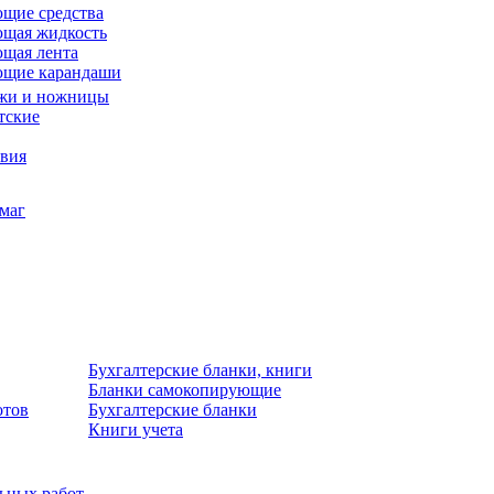
щие средства
щая жидкость
щая лента
ющие карандаши
жи и ножницы
тские
звия
умаг
Бухгалтерские бланки, книги
Бланки самокопирующие
отов
Бухгалтерские бланки
Книги учета
льных работ