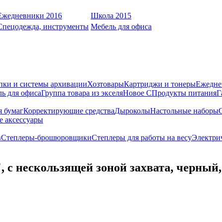
Ежедневники 2016
Школа 2015
Спецодежда, инструменты
Мебель для офиса
пки и системы архивации
Хозтовары
Картриджи и тонеры
Ежедне
ь для офиса
Группа товара из экселя
Новое С
Продукты питания
Г
я бумаг
Корректирующие средства
Дыроколы
Настольные наборы
е аксессуары
в
Степлеры-брошюровщики
Степлеры для работы на весу
Электри
с нескользящей зоной захвата, черный,