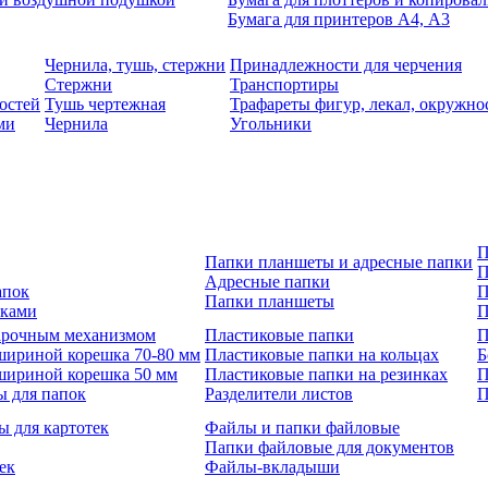
Бумага для принтеров А4, А3
Чернила, тушь, стержни
Принадлежности для черчения
Стержни
Транспортиры
остей
Тушь чертежная
Трафареты фигур, лекал, окружно
ми
Чернила
Угольники
П
Папки планшеты и адресные папки
П
Адресные папки
апок
П
Папки планшеты
зками
П
 арочным механизмом
Пластиковые папки
П
шириной корешка 70-80 мм
Пластиковые папки на кольцах
Б
шириной корешка 50 мм
Пластиковые папки на резинках
П
ы для папок
Разделители листов
П
ы для картотек
Файлы и папки файловые
Папки файловые для документов
ек
Файлы-вкладыши