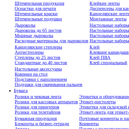
Штемпельная продукция
Клейкие ленты
Оснастки для печати
Диспенсеры для ка
Штемпельные краски
Канцелярские лент
Штемпельные подушки
Монтажные ленты
Дыроколы
Настольные набор
Дыроколы до 65 листов
Настольные наборы 
Мощные дыроколы
Настольные наборы
Расходные материалы для дыроколов
Настольные наборы
Канцелярские степлеры
Клей
Антистеплеры
Клеящие карандаш
Степлеры до 25 листов
Клей ПВА
Стандартные до 40 листов
Клей специальный
Настольные аксессуары
Коврики на стол
Подставки с наполнением
Подушки для смачивания пальцев
Бумага
Ролики и чековая лента
Этикетки и оборудовани
Ролики для кассовых аппаратов
Этикет-пистолеты
Ролики для принтеров
Этикетки для складско
Ролики для телетайпов
Этикет-лента для этикет
Бумажная продукция
Почтовые конверты и па
Блокноты и бизнес-тетради
Конверты
Атласы
Пакеты с полиэтиленов