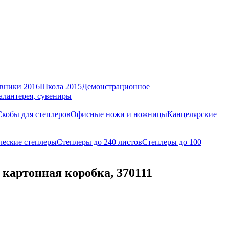
вники 2016
Школа 2015
Демонстрационное
алантерея, сувениры
Скобы для степлеров
Офисные ножи и ножницы
Канцелярские
ческие степлеры
Степлеры до 240 листов
Степлеры до 100
 картонная коробка, 370111