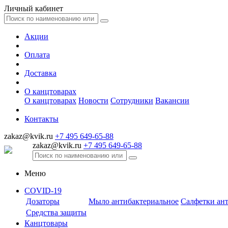
Личный кабинет
Акции
Оплата
Доставка
О канцтоварах
О канцтоварах
Новости
Сотрудники
Вакансии
Контакты
zakaz@kvik.ru
+7 495 649-65-88
zakaz@kvik.ru
+7 495 649-65-88
Меню
COVID-19
Дозаторы
Мыло антибактериальное
Салфетки ан
Средства защиты
Канцтовары