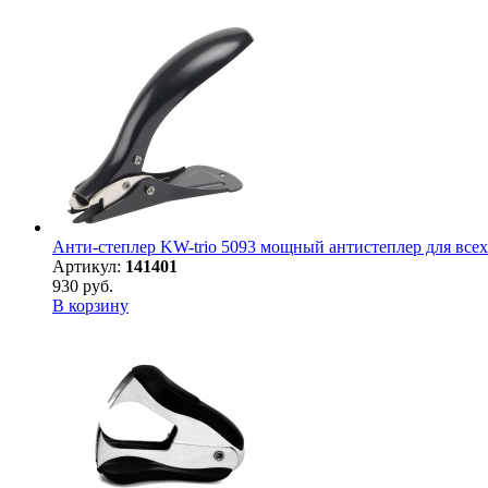
Анти-степлер KW-trio 5093 мощный антистеплер для всех
Артикул:
141401
930 руб.
В корзину