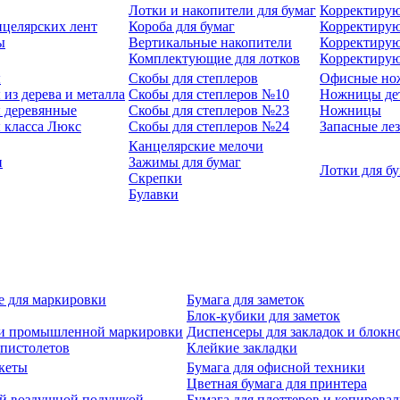
Лотки и накопители для бумаг
Корректирую
нцелярских лент
Короба для бумаг
Корректирую
ы
Вертикальные накопители
Корректирую
Комплектующие для лотков
Корректиру
ы
Скобы для степлеров
Офисные но
из дерева и металла
Скобы для степлеров №10
Ножницы де
 деревянные
Скобы для степлеров №23
Ножницы
 класса Люкс
Скобы для степлеров №24
Запасные ле
Канцелярские мелочи
и
Зажимы для бумаг
Лотки для б
Скрепки
Булавки
е для маркировки
Бумага для заметок
Блок-кубики для заметок
й и промышленной маркировки
Диспенсеры для закладок и блокн
-пистолетов
Клейкие закладки
кеты
Бумага для офисной техники
Цветная бумага для принтера
ой воздушной подушкой
Бумага для плоттеров и копирова