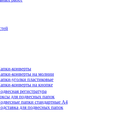
стей
апки-конверты
апки-конверты на молнии
апки-уголки пластиковые
апки-конверты на кнопке
одвесная регистратура
оксы для подвесных папок
одвесные папки стандартные А4
одставка для подвесных папок