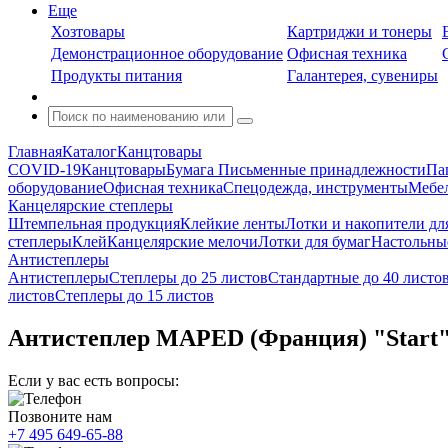
Еще
Хозтовары
Картриджи и тонеры
Демонстрационное оборудование
Офисная техника
Продукты питания
Галантерея, сувениры
Главная
Каталог
Канцтовары
COVID-19
Канцтовары
Бумага
Письменные принадлежности
Па
оборудование
Офисная техника
Спецодежда, инструменты
Мебел
Канцелярские степлеры
Штемпельная продукция
Клейкие ленты
Лотки и накопители дл
степлеры
Клей
Канцелярские мелочи
Лотки для бумаг
Настольны
Антистеплеры
Антистеплеры
Степлеры до 25 листов
Стандартные до 40 листо
листов
Степлеры до 15 листов
Антистеплер MAPED (Франция) "Start", 
Если у вас есть вопросы:
Позвоните нам
+7 495 649-65-88