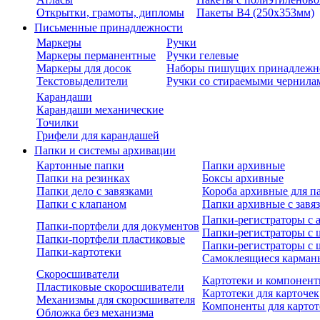
Открытки, грамоты, дипломы
Пакеты В4 (250х353мм)
Письменные принадлежности
Маркеры
Ручки
Маркеры перманентные
Ручки гелевые
Маркеры для досок
Наборы пишущих принадлежн
Текстовыделители
Ручки со стираемыми чернила
Карандаши
Карандаши механические
Точилки
Грифели для карандашей
Папки и системы архивации
Картонные папки
Папки архивные
Папки на резинках
Боксы архивные
Папки дело с завязками
Короба архивные для п
Папки с клапаном
Папки архивные с завя
Папки-регистраторы с
Папки-портфели для документов
Папки-регистраторы с 
Папки-портфели пластиковые
Папки-регистраторы с 
Папки-картотеки
Самоклеящиеся карман
Скоросшиватели
Картотеки и компонент
Пластиковые скоросшиватели
Картотеки для карточек
Механизмы для скоросшивателя
Компоненты для картот
Обложка без механизма