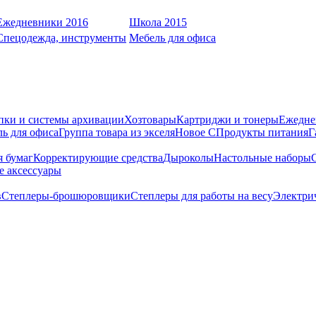
Ежедневники 2016
Школа 2015
Спецодежда, инструменты
Мебель для офиса
пки и системы архивации
Хозтовары
Картриджи и тонеры
Ежедне
ь для офиса
Группа товара из экселя
Новое С
Продукты питания
Г
я бумаг
Корректирующие средства
Дыроколы
Настольные наборы
е аксессуары
в
Степлеры-брошюровщики
Степлеры для работы на весу
Электри