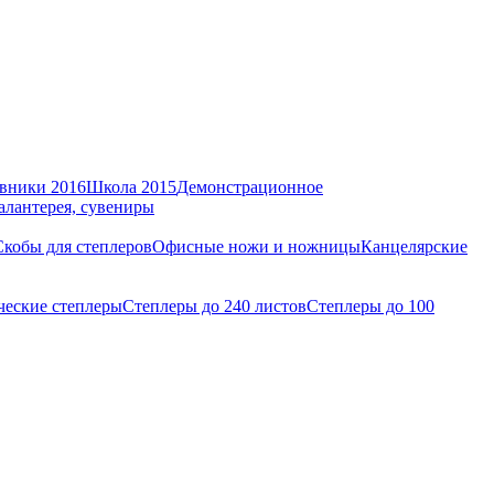
вники 2016
Школа 2015
Демонстрационное
алантерея, сувениры
Скобы для степлеров
Офисные ножи и ножницы
Канцелярские
ческие степлеры
Степлеры до 240 листов
Степлеры до 100