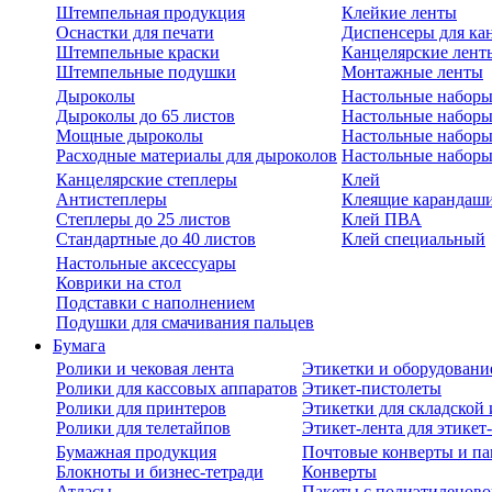
Штемпельная продукция
Клейкие ленты
Оснастки для печати
Диспенсеры для ка
Штемпельные краски
Канцелярские лент
Штемпельные подушки
Монтажные ленты
Дыроколы
Настольные набор
Дыроколы до 65 листов
Настольные наборы 
Мощные дыроколы
Настольные наборы
Расходные материалы для дыроколов
Настольные наборы
Канцелярские степлеры
Клей
Антистеплеры
Клеящие карандаш
Степлеры до 25 листов
Клей ПВА
Стандартные до 40 листов
Клей специальный
Настольные аксессуары
Коврики на стол
Подставки с наполнением
Подушки для смачивания пальцев
Бумага
Ролики и чековая лента
Этикетки и оборудовани
Ролики для кассовых аппаратов
Этикет-пистолеты
Ролики для принтеров
Этикетки для складско
Ролики для телетайпов
Этикет-лента для этикет
Бумажная продукция
Почтовые конверты и па
Блокноты и бизнес-тетради
Конверты
Атласы
Пакеты с полиэтиленов