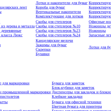
Лотки и накопители для бумаг
Корректирую
нцелярских лент
Короба для бумаг
Корректирую
ы
Вертикальные накопители
Корректирую
Комплектующие для лотков
Корректиру
ы
Скобы для степлеров
Офисные но
из дерева и металла
Скобы для степлеров №10
Ножницы де
 деревянные
Скобы для степлеров №23
Ножницы
 класса Люкс
Скобы для степлеров №24
Запасные ле
Канцелярские мелочи
и
Зажимы для бумаг
Лотки для б
Скрепки
Булавки
е для маркировки
Бумага для заметок
Блок-кубики для заметок
й и промышленной маркировки
Диспенсеры для закладок и блокн
-пистолетов
Клейкие закладки
кеты
Бумага для офисной техники
Цветная бумага для принтера
ой воздушной подушкой
Бумага для плоттеров и копирова