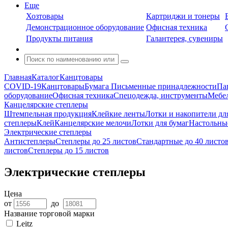
Еще
Хозтовары
Картриджи и тонеры
Демонстрационное оборудование
Офисная техника
Продукты питания
Галантерея, сувениры
Главная
Каталог
Канцтовары
COVID-19
Канцтовары
Бумага
Письменные принадлежности
Па
оборудование
Офисная техника
Спецодежда, инструменты
Мебел
Канцелярские степлеры
Штемпельная продукция
Клейкие ленты
Лотки и накопители дл
степлеры
Клей
Канцелярские мелочи
Лотки для бумаг
Настольны
Электрические степлеры
Антистеплеры
Степлеры до 25 листов
Стандартные до 40 листо
листов
Степлеры до 15 листов
Электрические степлеры
Цена
от
до
Название торговой марки
Leitz