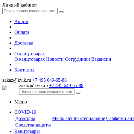
Личный кабинет
Акции
Оплата
Доставка
О канцтоварах
О канцтоварах
Новости
Сотрудники
Вакансии
Контакты
zakaz@kvik.ru
+7 495 649-65-88
zakaz@kvik.ru
+7 495 649-65-88
Меню
COVID-19
Дозаторы
Мыло антибактериальное
Салфетки ан
Средства защиты
Канцтовары