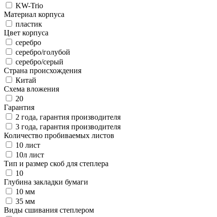
KW-Trio
Материал корпуса
пластик
Цвет корпуса
серебро
серебро/голубой
серебро/серый
Страна происхождения
Китай
Схема вложения
20
Гарантия
2 года, гарантия производителя
3 года, гарантия производителя
Количество пробиваемых листов
10 лист
10л лист
Тип и размер скоб для степлера
10
Глубина закладки бумаги
10 мм
35 мм
Виды сшивания степлером