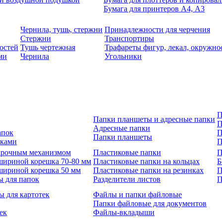
Бумага для принтеров А4, А3
Чернила, тушь, стержни
Принадлежности для черчения
Стержни
Транспортиры
остей
Тушь чертежная
Трафареты фигур, лекал, окружно
ми
Чернила
Угольники
П
Папки планшеты и адресные папки
П
Адресные папки
апок
П
Папки планшеты
зками
П
 арочным механизмом
Пластиковые папки
П
шириной корешка 70-80 мм
Пластиковые папки на кольцах
Б
шириной корешка 50 мм
Пластиковые папки на резинках
П
ы для папок
Разделители листов
П
ы для картотек
Файлы и папки файловые
Папки файловые для документов
ек
Файлы-вкладыши