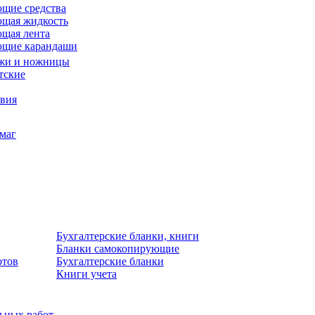
щие средства
щая жидкость
щая лента
ющие карандаши
жи и ножницы
тские
звия
умаг
Бухгалтерские бланки, книги
Бланки самокопирующие
отов
Бухгалтерские бланки
Книги учета
льных работ