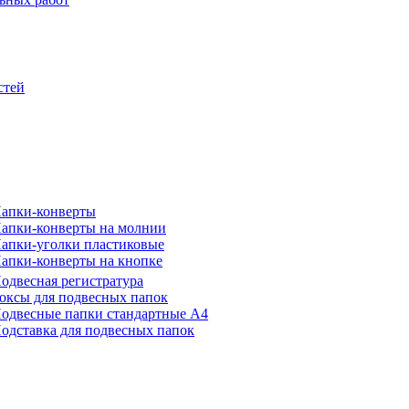
стей
апки-конверты
апки-конверты на молнии
апки-уголки пластиковые
апки-конверты на кнопке
одвесная регистратура
оксы для подвесных папок
одвесные папки стандартные А4
одставка для подвесных папок