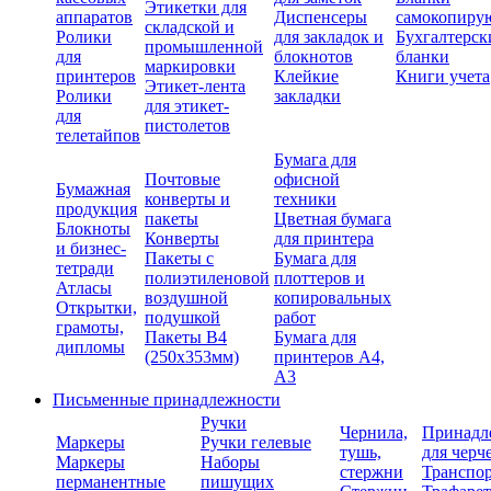
Этикетки для
аппаратов
Диспенсеры
самокопиру
складской и
Ролики
для закладок и
Бухгалтерск
промышленной
для
блокнотов
бланки
маркировки
принтеров
Клейкие
Книги учета
Этикет-лента
Ролики
закладки
для этикет-
для
пистолетов
телетайпов
Бумага для
Почтовые
офисной
Бумажная
конверты и
техники
продукция
пакеты
Цветная бумага
Блокноты
Конверты
для принтера
и бизнес-
Пакеты с
Бумага для
тетради
полиэтиленовой
плоттеров и
Атласы
воздушной
копировальных
Открытки,
подушкой
работ
грамоты,
Пакеты В4
Бумага для
дипломы
(250х353мм)
принтеров А4,
А3
Письменные принадлежности
Ручки
Чернила,
Принадл
Маркеры
Ручки гелевые
тушь,
для черч
Маркеры
Наборы
стержни
Транспо
перманентные
пишущих