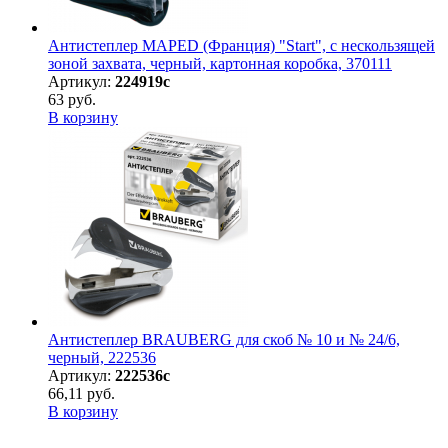
Антистеплер MAPED (Франция) "Start", с нескользящей
зоной захвата, черный, картонная коробка, 370111
Артикул:
224919с
63 руб.
В корзину
Антистеплер BRAUBERG для скоб № 10 и № 24/6,
черный, 222536
Артикул:
222536с
66,11 руб.
В корзину