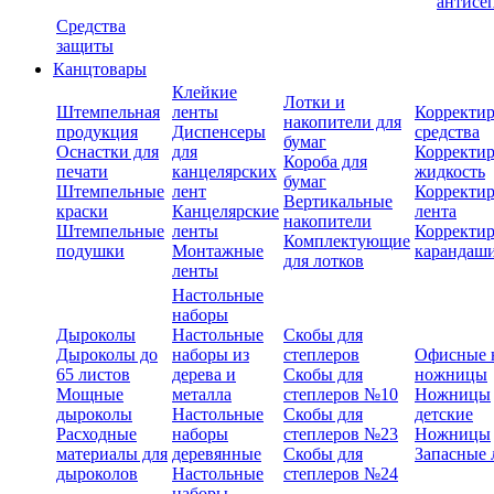
антисе
Средства
защиты
Канцтовары
Клейкие
Лотки и
Штемпельная
ленты
Корректи
накопители для
продукция
Диспенсеры
средства
бумаг
Оснастки для
для
Корректи
Короба для
печати
канцелярских
жидкость
бумаг
Штемпельные
лент
Корректи
Вертикальные
краски
Канцелярские
лента
накопители
Штемпельные
ленты
Корректи
Комплектующие
подушки
Монтажные
карандаш
для лотков
ленты
Настольные
наборы
Дыроколы
Настольные
Скобы для
Дыроколы до
наборы из
степлеров
Офисные 
65 листов
дерева и
Скобы для
ножницы
Мощные
металла
степлеров №10
Ножницы
дыроколы
Настольные
Скобы для
детские
Расходные
наборы
степлеров №23
Ножницы
материалы для
деревянные
Скобы для
Запасные 
дыроколов
Настольные
степлеров №24
наборы