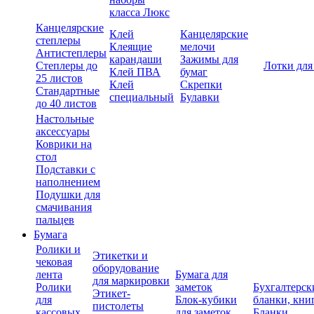
класса Люкс
Канцелярские
Клей
Канцелярские
степлеры
Клеящие
мелочи
Антистеплеры
карандаши
Зажимы для
Степлеры до
Лотки для
Клей ПВА
бумаг
25 листов
Клей
Скрепки
Стандартные
специальный
Булавки
до 40 листов
Настольные
аксессуары
Коврики на
стол
Подставки с
наполнением
Подушки для
смачивания
пальцев
Бумага
Ролики и
Этикетки и
чековая
оборудование
лента
Бумага для
для маркировки
Ролики
заметок
Бухгалтерск
Этикет-
для
Блок-кубики
бланки, кни
пистолеты
кассовых
для заметок
Бланки