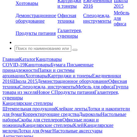
Картриджи
Ежедневники
Школа
Хозтовары
и тонеры
2016
2015
Мебель
Демонстрационное
Офисная
Спецодежда,
для
оборудование
техника
инструменты
офиса
Галантерея,
Продукты питания
сувениры
Главная
Каталог
Канцтовары
COVID-19
Канцтовары
Бумага
Письменные
принадлежности
Папки и системы
архивации
Хозтовары
Картриджи и тонеры
Ежедневники
2016
Школа 2015
Демонстрационное оборудование
Офисная
техника
Спецодежда, инструменты
Мебель для офиса
Группа
товара из экселя
Новое С
Продукты питания
Галантерея,
сувениры
Канцелярские степлеры
Штемпельная продукция
Клейкие ленты
Лотки и накопители
для бумаг
Корректирующие средства
Дыроколы
Настольные
наборы
Скобы для степлеров
Офисные ножи и
ножницы
Канцелярские степлеры
Клей
Канцелярские
мелочи
Лотки для бумаг
Настольные аксессуары
Антистеплеры