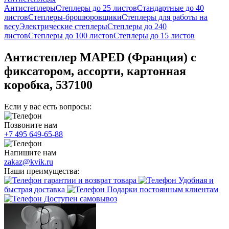
Антистеплеры
Степлеры до 25 листов
Стандартные до 40
листов
Степлеры-брошюровщики
Степлеры для работы на
весу
Электрические степлеры
Степлеры до 240
листов
Степлеры до 100 листов
Степлеры до 15 листов
Антистеплер MAPED (Франция) с
фиксатором, ассорти, картонная
коробка, 537100
Если у вас есть вопросы:
Позвоните нам
+7 495 649-65-88
Напишите нам
zakaz@kvik.ru
Наши преимущества:
гарантии и возврат товара
Удобная и
быстрая доставка
Подарки постоянным клиентам
Доступен самовывоз