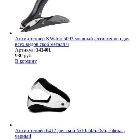
Анти-степлер KW-trio 5093 мощный антистеплер для
всех видов скоб металл ч
Артикул:
141401
930 руб.
В корзину
Анти-степлер 6412 для скоб №10,24/6,26/6, с фикс.,
черный