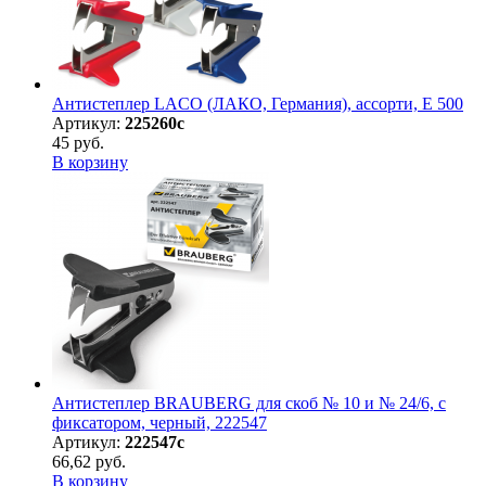
Антистеплер LACO (ЛАКО, Германия), ассорти, E 500
Артикул:
225260с
45 руб.
В корзину
Антистеплер BRAUBERG для скоб № 10 и № 24/6, с
фиксатором, черный, 222547
Артикул:
222547с
66,62 руб.
В корзину