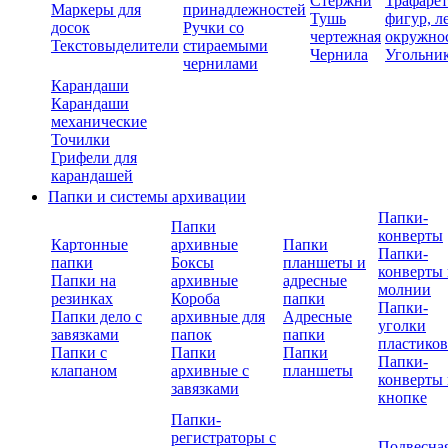
Стержни
Трафаре
Маркеры для
принадлежностей
Тушь
фигур, л
досок
Ручки со
чертежная
окружно
Текстовыделители
стираемыми
Чернила
Угольни
чернилами
Карандаши
Карандаши
механические
Точилки
Грифели для
карандашей
Папки и системы архивации
Папки-
Папки
конверты
Картонные
архивные
Папки
Папки-
папки
Боксы
планшеты и
конверты 
Папки на
архивные
адресные
молнии
резинках
Короба
папки
Папки-
Папки дело с
архивные для
Адресные
уголки
завязками
папок
папки
пластико
Папки с
Папки
Папки
Папки-
клапаном
архивные с
планшеты
конверты 
завязками
кнопке
Папки-
регистраторы с
Подвесна