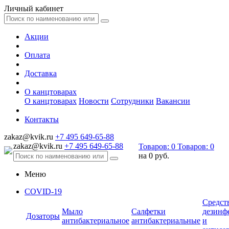
Личный кабинет
Акции
Оплата
Доставка
О канцтоварах
О канцтоварах
Новости
Сотрудники
Вакансии
Контакты
zakaz@kvik.ru
+7 495 649-65-88
zakaz@kvik.ru
+7 495 649-65-88
Товаров:
0
Товаров:
0
на
0 руб.
Меню
COVID-19
Средст
Мыло
Салфетки
дезинф
Дозаторы
антибактериальное
антибактериальные
и