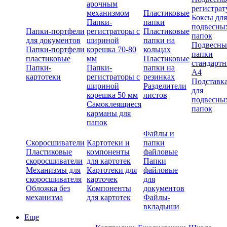
арочным
регистрат
механизмом
Пластиковые
Боксы для
Папки-
папки
подвесны
Папки-портфели
регистраторы с
Пластиковые
папок
для документов
шириной
папки на
Подвесны
Папки-портфели
корешка 70-80
кольцах
папки
пластиковые
мм
Пластиковые
стандарт
Папки-
Папки-
папки на
А4
картотеки
регистраторы с
резинках
Подставк
шириной
Разделители
для
корешка 50 мм
листов
подвесны
Самоклеящиеся
папок
карманы для
папок
Файлы и
Скоросшиватели
Картотеки и
папки
Пластиковые
компоненты
файловые
скоросшиватели
для картотек
Папки
Механизмы для
Картотеки для
файловые
скоросшивателя
карточек
для
Обложка без
Компоненты
документов
механизма
для картотек
Файлы-
вкладыши
Еще