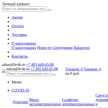
Личный кабинет
Акции
Оплата
Доставка
О канцтоварах
О канцтоварах
Новости
Сотрудники
Вакансии
Контакты
zakaz@kvik.ru
+7 495 649-65-88
zakaz@kvik.ru
+7 495 649-65-88
Товаров:
0
Товаров:
0
на
0 руб.
Меню
COVID-19
Средст
Мыло
Салфетки
дезинф
Дозаторы
антибактериальное
антибактериальные
и