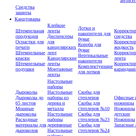
антисе
Средства
защиты
Канцтовары
Клейкие
Лотки и
Штемпельная
ленты
Корректи
накопители для
продукция
Диспенсеры
средства
бумаг
Оснастки для
для
Корректи
Короба для
печати
канцелярских
жидкость
бумаг
Штемпельные
лент
Корректи
Вертикальные
краски
Канцелярские
лента
накопители
Штемпельные
ленты
Корректи
Комплектующие
подушки
Монтажные
карандаш
для лотков
ленты
Настольные
наборы
Дыроколы
Настольные
Скобы для
Дыроколы до
наборы из
степлеров
Офисные 
65 листов
дерева и
Скобы для
ножницы
Мощные
металла
степлеров №10
Ножницы
дыроколы
Настольные
Скобы для
детские
Расходные
наборы
степлеров №23
Ножницы
материалы для
деревянные
Скобы для
Запасные 
дыроколов
Настольные
степлеров №24
наборы