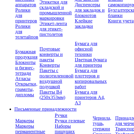
Этикетки для
аппаратов
Диспенсеры
самокопиру
складской и
Ролики
для закладок и
Бухгалтерск
промышленной
для
блокнотов
бланки
маркировки
принтеров
Клейкие
Книги учета
Этикет-лента
Ролики
закладки
для этикет-
для
пистолетов
телетайпов
Бумага для
Почтовые
офисной
Бумажная
конверты и
техники
продукция
пакеты
Цветная бумага
Блокноты
Конверты
для принтера
и бизнес-
Пакеты с
Бумага для
тетради
полиэтиленовой
плоттеров и
Атласы
воздушной
копировальных
Открытки,
подушкой
работ
грамоты,
Пакеты В4
Бумага для
дипломы
(250х353мм)
принтеров А4,
А3
Письменные принадлежности
Ручки
Чернила,
Принадл
Маркеры
Ручки гелевые
тушь,
для черч
Маркеры
Наборы
стержни
Транспо
перманентные
пишущих