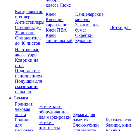
класса Люкс
Канцелярские
Клей
Канцелярские
степлеры
Клеящие
мелочи
Антистеплеры
карандаши
Зажимы для
Степлеры до
Лотки для
Клей ПВА
бумаг
25 листов
Клей
Скрепки
Стандартные
специальный
Булавки
до 40 листов
Настольные
аксессуары
Коврики на
стол
Подставки с
наполнением
Подушки для
смачивания
пальцев
Бумага
Ролики и
Этикетки и
чековая
оборудование
лента
Бумага для
для маркировки
Ролики
заметок
Бухгалтерск
Этикет-
для
Блок-кубики
бланки, кни
пистолеты
кассовых
для заметок
Бланки