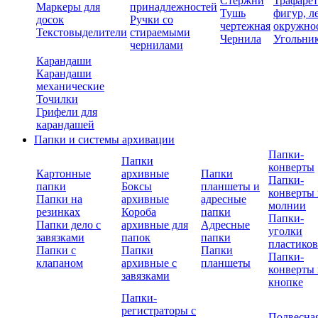
Стержни
Трафаре
Маркеры для
принадлежностей
Тушь
фигур, л
досок
Ручки со
чертежная
окружно
Текстовыделители
стираемыми
Чернила
Угольни
чернилами
Карандаши
Карандаши
механические
Точилки
Грифели для
карандашей
Папки и системы архивации
Папки-
Папки
конверты
Картонные
архивные
Папки
Папки-
папки
Боксы
планшеты и
конверты 
Папки на
архивные
адресные
молнии
резинках
Короба
папки
Папки-
Папки дело с
архивные для
Адресные
уголки
завязками
папок
папки
пластико
Папки с
Папки
Папки
Папки-
клапаном
архивные с
планшеты
конверты 
завязками
кнопке
Папки-
регистраторы с
Подвесна