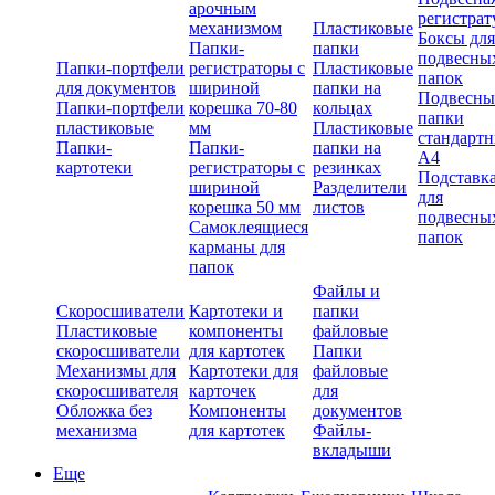
арочным
регистрат
механизмом
Пластиковые
Боксы для
Папки-
папки
подвесны
Папки-портфели
регистраторы с
Пластиковые
папок
для документов
шириной
папки на
Подвесны
Папки-портфели
корешка 70-80
кольцах
папки
пластиковые
мм
Пластиковые
стандарт
Папки-
Папки-
папки на
А4
картотеки
регистраторы с
резинках
Подставк
шириной
Разделители
для
корешка 50 мм
листов
подвесны
Самоклеящиеся
папок
карманы для
папок
Файлы и
Скоросшиватели
Картотеки и
папки
Пластиковые
компоненты
файловые
скоросшиватели
для картотек
Папки
Механизмы для
Картотеки для
файловые
скоросшивателя
карточек
для
Обложка без
Компоненты
документов
механизма
для картотек
Файлы-
вкладыши
Еще