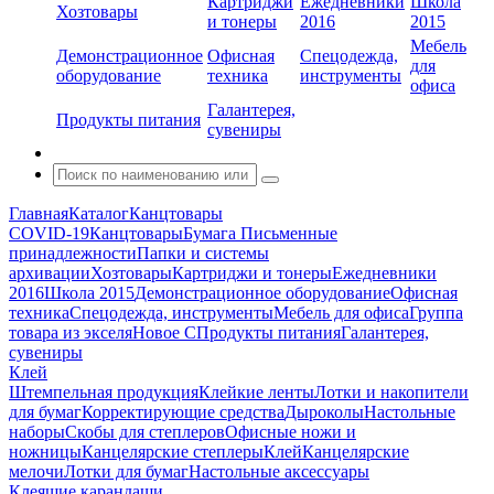
Картриджи
Ежедневники
Школа
Хозтовары
и тонеры
2016
2015
Мебель
Демонстрационное
Офисная
Спецодежда,
для
оборудование
техника
инструменты
офиса
Галантерея,
Продукты питания
сувениры
Главная
Каталог
Канцтовары
COVID-19
Канцтовары
Бумага
Письменные
принадлежности
Папки и системы
архивации
Хозтовары
Картриджи и тонеры
Ежедневники
2016
Школа 2015
Демонстрационное оборудование
Офисная
техника
Спецодежда, инструменты
Мебель для офиса
Группа
товара из экселя
Новое С
Продукты питания
Галантерея,
сувениры
Клей
Штемпельная продукция
Клейкие ленты
Лотки и накопители
для бумаг
Корректирующие средства
Дыроколы
Настольные
наборы
Скобы для степлеров
Офисные ножи и
ножницы
Канцелярские степлеры
Клей
Канцелярские
мелочи
Лотки для бумаг
Настольные аксессуары
Клеящие карандаши