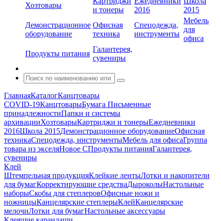
Картриджи
Ежедневники
Школа
Хозтовары
и тонеры
2016
2015
Мебель
Демонстрационное
Офисная
Спецодежда,
для
оборудование
техника
инструменты
офиса
Галантерея,
Продукты питания
сувениры
Главная
Каталог
Канцтовары
COVID-19
Канцтовары
Бумага
Письменные
принадлежности
Папки и системы
архивации
Хозтовары
Картриджи и тонеры
Ежедневники
2016
Школа 2015
Демонстрационное оборудование
Офисная
техника
Спецодежда, инструменты
Мебель для офиса
Группа
товара из экселя
Новое С
Продукты питания
Галантерея,
сувениры
Клей
Штемпельная продукция
Клейкие ленты
Лотки и накопители
для бумаг
Корректирующие средства
Дыроколы
Настольные
наборы
Скобы для степлеров
Офисные ножи и
ножницы
Канцелярские степлеры
Клей
Канцелярские
мелочи
Лотки для бумаг
Настольные аксессуары
Клеящие карандаши