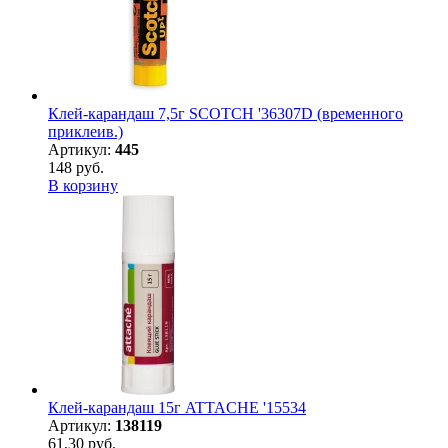
Клей-карандаш 7,5г SCOTCH '36307D (временного
приклеив.)
Артикул:
445
148 руб.
В корзину
Клей-карандаш 15г ATTACHE '15534
Артикул:
138119
61,30 руб.