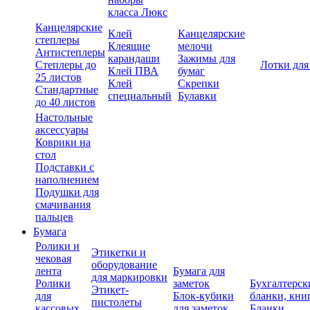
класса Люкс
Канцелярские
Клей
Канцелярские
степлеры
Клеящие
мелочи
Антистеплеры
карандаши
Зажимы для
Степлеры до
Лотки для
Клей ПВА
бумаг
25 листов
Клей
Скрепки
Стандартные
специальный
Булавки
до 40 листов
Настольные
аксессуары
Коврики на
стол
Подставки с
наполнением
Подушки для
смачивания
пальцев
Бумага
Ролики и
Этикетки и
чековая
оборудование
лента
Бумага для
для маркировки
Ролики
заметок
Бухгалтерск
Этикет-
для
Блок-кубики
бланки, кни
пистолеты
кассовых
для заметок
Бланки