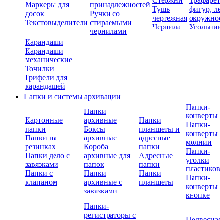
Стержни
Трафаре
Маркеры для
принадлежностей
Тушь
фигур, л
досок
Ручки со
чертежная
окружно
Текстовыделители
стираемыми
Чернила
Угольни
чернилами
Карандаши
Карандаши
механические
Точилки
Грифели для
карандашей
Папки и системы архивации
Папки-
Папки
конверты
Картонные
архивные
Папки
Папки-
папки
Боксы
планшеты и
конверты 
Папки на
архивные
адресные
молнии
резинках
Короба
папки
Папки-
Папки дело с
архивные для
Адресные
уголки
завязками
папок
папки
пластико
Папки с
Папки
Папки
Папки-
клапаном
архивные с
планшеты
конверты 
завязками
кнопке
Папки-
регистраторы с
Подвесна