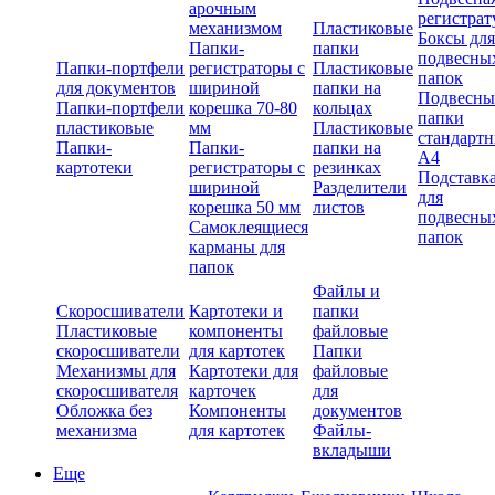
арочным
регистрат
механизмом
Пластиковые
Боксы для
Папки-
папки
подвесны
Папки-портфели
регистраторы с
Пластиковые
папок
для документов
шириной
папки на
Подвесны
Папки-портфели
корешка 70-80
кольцах
папки
пластиковые
мм
Пластиковые
стандарт
Папки-
Папки-
папки на
А4
картотеки
регистраторы с
резинках
Подставк
шириной
Разделители
для
корешка 50 мм
листов
подвесны
Самоклеящиеся
папок
карманы для
папок
Файлы и
Скоросшиватели
Картотеки и
папки
Пластиковые
компоненты
файловые
скоросшиватели
для картотек
Папки
Механизмы для
Картотеки для
файловые
скоросшивателя
карточек
для
Обложка без
Компоненты
документов
механизма
для картотек
Файлы-
вкладыши
Еще