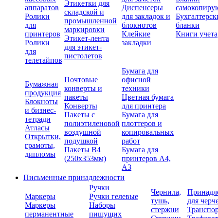
Этикетки для
аппаратов
Диспенсеры
самокопиру
складской и
Ролики
для закладок и
Бухгалтерск
промышленной
для
блокнотов
бланки
маркировки
принтеров
Клейкие
Книги учета
Этикет-лента
Ролики
закладки
для этикет-
для
пистолетов
телетайпов
Бумага для
Почтовые
офисной
Бумажная
конверты и
техники
продукция
пакеты
Цветная бумага
Блокноты
Конверты
для принтера
и бизнес-
Пакеты с
Бумага для
тетради
полиэтиленовой
плоттеров и
Атласы
воздушной
копировальных
Открытки,
подушкой
работ
грамоты,
Пакеты В4
Бумага для
дипломы
(250х353мм)
принтеров А4,
А3
Письменные принадлежности
Ручки
Чернила,
Принадл
Маркеры
Ручки гелевые
тушь,
для черч
Маркеры
Наборы
стержни
Транспо
перманентные
пишущих