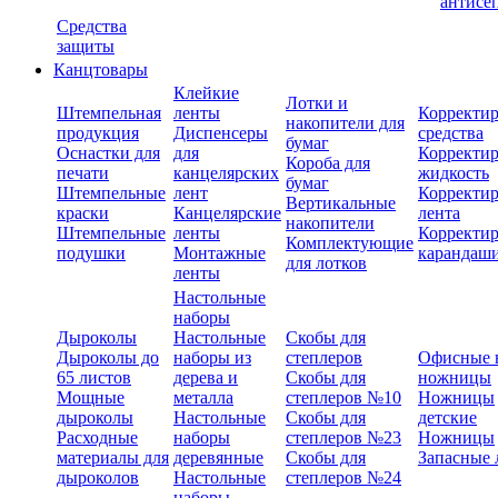
антисе
Средства
защиты
Канцтовары
Клейкие
Лотки и
Штемпельная
ленты
Корректи
накопители для
продукция
Диспенсеры
средства
бумаг
Оснастки для
для
Корректи
Короба для
печати
канцелярских
жидкость
бумаг
Штемпельные
лент
Корректи
Вертикальные
краски
Канцелярские
лента
накопители
Штемпельные
ленты
Корректи
Комплектующие
подушки
Монтажные
карандаш
для лотков
ленты
Настольные
наборы
Дыроколы
Настольные
Скобы для
Дыроколы до
наборы из
степлеров
Офисные 
65 листов
дерева и
Скобы для
ножницы
Мощные
металла
степлеров №10
Ножницы
дыроколы
Настольные
Скобы для
детские
Расходные
наборы
степлеров №23
Ножницы
материалы для
деревянные
Скобы для
Запасные 
дыроколов
Настольные
степлеров №24
наборы