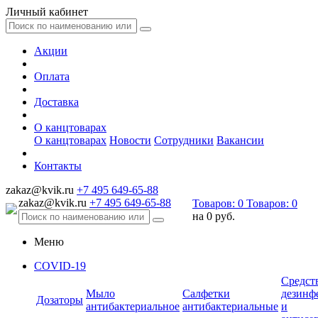
Личный кабинет
Акции
Оплата
Доставка
О канцтоварах
О канцтоварах
Новости
Сотрудники
Вакансии
Контакты
zakaz@kvik.ru
+7 495 649-65-88
zakaz@kvik.ru
+7 495 649-65-88
Товаров:
0
Товаров:
0
на
0 руб.
Меню
COVID-19
Средст
Мыло
Салфетки
дезинф
Дозаторы
антибактериальное
антибактериальные
и