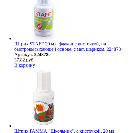
Штрих STAFF 20 мл, флакон с кисточкой, на
быстровысыхающей основе, с мет. шариком, 224878
Артикул:
224878с
37,82 руб.
В корзину
Штрих ГАММА "Школьник", с кисточкой, 20 мл,