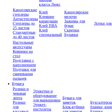
класса Люкс
Канцелярские
Клей
Канцелярские
степлеры
Клеящие
мелочи
Антистеплеры
карандаши
Зажимы для
Степлеры до
Лотки для
Клей ПВА
бумаг
25 листов
Клей
Скрепки
Стандартные
специальный
Булавки
до 40 листов
Настольные
аксессуары
Коврики на
стол
Подставки с
наполнением
Подушки для
смачивания
пальцев
Бумага
Ролики и
Этикетки и
чековая
оборудование
лента
Бумага для
для маркировки
Ролики
заметок
Бухгалтерск
Этикет-
для
Блок-кубики
бланки, кни
пистолеты
кассовых
для заметок
Бланки