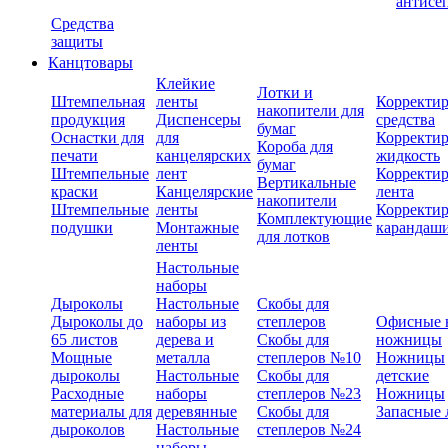
антисе
Средства
защиты
Канцтовары
Клейкие
Лотки и
Штемпельная
ленты
Корректи
накопители для
продукция
Диспенсеры
средства
бумаг
Оснастки для
для
Корректи
Короба для
печати
канцелярских
жидкость
бумаг
Штемпельные
лент
Корректи
Вертикальные
краски
Канцелярские
лента
накопители
Штемпельные
ленты
Корректи
Комплектующие
подушки
Монтажные
карандаш
для лотков
ленты
Настольные
наборы
Дыроколы
Настольные
Скобы для
Дыроколы до
наборы из
степлеров
Офисные 
65 листов
дерева и
Скобы для
ножницы
Мощные
металла
степлеров №10
Ножницы
дыроколы
Настольные
Скобы для
детские
Расходные
наборы
степлеров №23
Ножницы
материалы для
деревянные
Скобы для
Запасные 
дыроколов
Настольные
степлеров №24
наборы