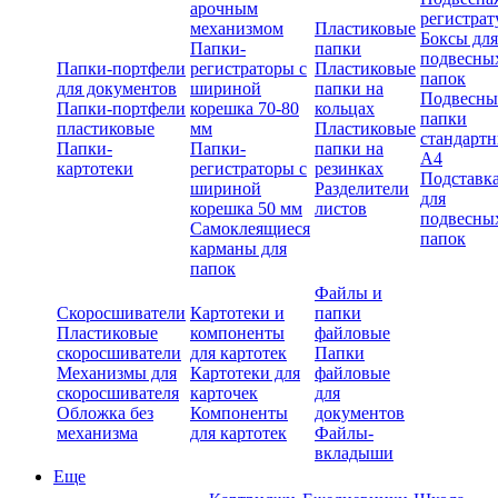
арочным
регистрат
механизмом
Пластиковые
Боксы для
Папки-
папки
подвесны
Папки-портфели
регистраторы с
Пластиковые
папок
для документов
шириной
папки на
Подвесны
Папки-портфели
корешка 70-80
кольцах
папки
пластиковые
мм
Пластиковые
стандарт
Папки-
Папки-
папки на
А4
картотеки
регистраторы с
резинках
Подставк
шириной
Разделители
для
корешка 50 мм
листов
подвесны
Самоклеящиеся
папок
карманы для
папок
Файлы и
Скоросшиватели
Картотеки и
папки
Пластиковые
компоненты
файловые
скоросшиватели
для картотек
Папки
Механизмы для
Картотеки для
файловые
скоросшивателя
карточек
для
Обложка без
Компоненты
документов
механизма
для картотек
Файлы-
вкладыши
Еще