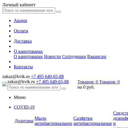
Личный кабинет
Акции
Оплата
Доставка
О канцтоварах
О канцтоварах
Новости
Сотрудники
Вакансии
Контакты
zakaz@kvik.ru
+7 495 649-65-88
zakaz@kvik.ru
+7 495 649-65-88
Товаров:
0
Товаров:
0
на
0 руб.
Меню
COVID-19
Средст
Мыло
Салфетки
дезинф
Дозаторы
антибактериальное
антибактериальные
и