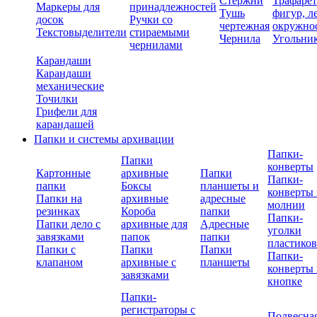
Стержни
Трафаре
Маркеры для
принадлежностей
Тушь
фигур, л
досок
Ручки со
чертежная
окружно
Текстовыделители
стираемыми
Чернила
Угольни
чернилами
Карандаши
Карандаши
механические
Точилки
Грифели для
карандашей
Папки и системы архивации
Папки-
Папки
конверты
Картонные
архивные
Папки
Папки-
папки
Боксы
планшеты и
конверты 
Папки на
архивные
адресные
молнии
резинках
Короба
папки
Папки-
Папки дело с
архивные для
Адресные
уголки
завязками
папок
папки
пластико
Папки с
Папки
Папки
Папки-
клапаном
архивные с
планшеты
конверты 
завязками
кнопке
Папки-
регистраторы с
Подвесна