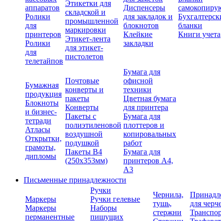
Этикетки для
аппаратов
Диспенсеры
самокопиру
складской и
Ролики
для закладок и
Бухгалтерск
промышленной
для
блокнотов
бланки
маркировки
принтеров
Клейкие
Книги учета
Этикет-лента
Ролики
закладки
для этикет-
для
пистолетов
телетайпов
Бумага для
Почтовые
офисной
Бумажная
конверты и
техники
продукция
пакеты
Цветная бумага
Блокноты
Конверты
для принтера
и бизнес-
Пакеты с
Бумага для
тетради
полиэтиленовой
плоттеров и
Атласы
воздушной
копировальных
Открытки,
подушкой
работ
грамоты,
Пакеты В4
Бумага для
дипломы
(250х353мм)
принтеров А4,
А3
Письменные принадлежности
Ручки
Чернила,
Принадл
Маркеры
Ручки гелевые
тушь,
для черч
Маркеры
Наборы
стержни
Транспо
перманентные
пишущих