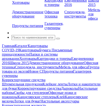
Картриджи
Ежедневники
Школа
Хозтовары
и тонеры
2016
2015
Мебель
Демонстрационное
Офисная
Спецодежда,
для
оборудование
техника
инструменты
офиса
Галантерея,
Продукты питания
сувениры
Главная
Каталог
Канцтовары
COVID-19
Канцтовары
Бумага
Письменные
принадлежности
Папки и системы
архивации
Хозтовары
Картриджи и тонеры
Ежедневники
2016
Школа 2015
Демонстрационное оборудование
Офисная
техника
Спецодежда, инструменты
Мебель для офиса
Группа
товара из экселя
Новое С
Продукты питания
Галантерея,
сувениры
Корректирующие средства
Штемпельная продукция
Клейкие ленты
Лотки и накопители
для бумаг
Корректирующие средства
Дыроколы
Настольные
наборы
Скобы для степлеров
Офисные ножи и
ножницы
Канцелярские степлеры
Клей
Канцелярские
мелочи
Лотки для бумаг
Настольные аксессуары
Корректирующая жидкость