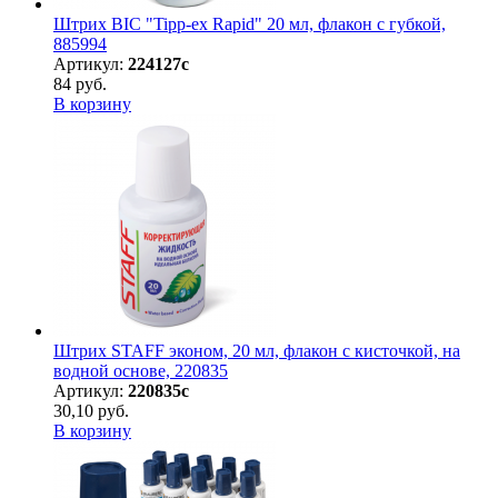
Штрих BIC "Tipp-ex Rapid" 20 мл, флакон с губкой,
885994
Артикул:
224127с
84 руб.
В корзину
Штрих STAFF эконом, 20 мл, флакон с кисточкой, на
водной основе, 220835
Артикул:
220835с
30,10 руб.
В корзину