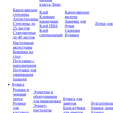
класса Люкс
Канцелярские
Клей
Канцелярские
степлеры
Клеящие
мелочи
Антистеплеры
карандаши
Зажимы для
Степлеры до
Лотки для
Клей ПВА
бумаг
25 листов
Клей
Скрепки
Стандартные
специальный
Булавки
до 40 листов
Настольные
аксессуары
Коврики на
стол
Подставки с
наполнением
Подушки для
смачивания
пальцев
Бумага
Ролики и
Этикетки и
чековая
оборудование
лента
Бумага для
для маркировки
Ролики
заметок
Бухгалтерск
Этикет-
для
Блок-кубики
бланки, кни
пистолеты
кассовых
для заметок
Бланки