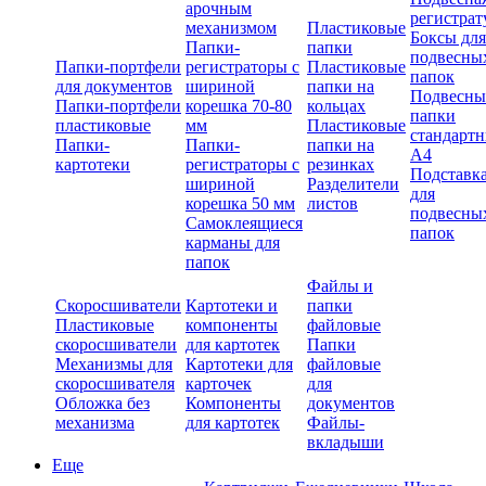
арочным
регистрат
механизмом
Пластиковые
Боксы для
Папки-
папки
подвесны
Папки-портфели
регистраторы с
Пластиковые
папок
для документов
шириной
папки на
Подвесны
Папки-портфели
корешка 70-80
кольцах
папки
пластиковые
мм
Пластиковые
стандарт
Папки-
Папки-
папки на
А4
картотеки
регистраторы с
резинках
Подставк
шириной
Разделители
для
корешка 50 мм
листов
подвесны
Самоклеящиеся
папок
карманы для
папок
Файлы и
Скоросшиватели
Картотеки и
папки
Пластиковые
компоненты
файловые
скоросшиватели
для картотек
Папки
Механизмы для
Картотеки для
файловые
скоросшивателя
карточек
для
Обложка без
Компоненты
документов
механизма
для картотек
Файлы-
вкладыши
Еще