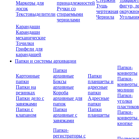
Стержни
Трафаре
Маркеры для
принадлежностей
Тушь
фигур, л
досок
Ручки со
чертежная
окружно
Текстовыделители
стираемыми
Чернила
Угольни
чернилами
Карандаши
Карандаши
механические
Точилки
Грифели для
карандашей
Папки и системы архивации
Папки-
Папки
конверты
Картонные
архивные
Папки
Папки-
папки
Боксы
планшеты и
конверты 
Папки на
архивные
адресные
молнии
резинках
Короба
папки
Папки-
Папки дело с
архивные для
Адресные
уголки
завязками
папок
папки
пластико
Папки с
Папки
Папки
Папки-
клапаном
архивные с
планшеты
конверты 
завязками
кнопке
Папки-
регистраторы с
Подвесна