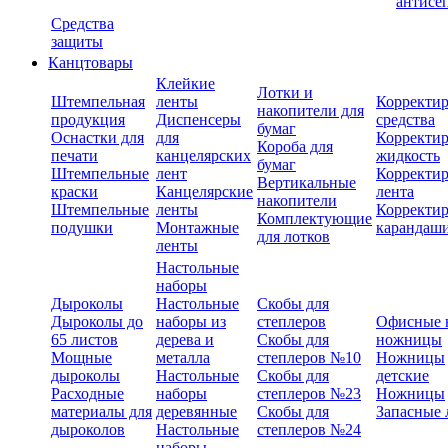
антисе
Средства
защиты
Канцтовары
Клейкие
Лотки и
Штемпельная
ленты
Корректи
накопители для
продукция
Диспенсеры
средства
бумаг
Оснастки для
для
Корректи
Короба для
печати
канцелярских
жидкость
бумаг
Штемпельные
лент
Корректи
Вертикальные
краски
Канцелярские
лента
накопители
Штемпельные
ленты
Корректи
Комплектующие
подушки
Монтажные
карандаш
для лотков
ленты
Настольные
наборы
Дыроколы
Настольные
Скобы для
Дыроколы до
наборы из
степлеров
Офисные 
65 листов
дерева и
Скобы для
ножницы
Мощные
металла
степлеров №10
Ножницы
дыроколы
Настольные
Скобы для
детские
Расходные
наборы
степлеров №23
Ножницы
материалы для
деревянные
Скобы для
Запасные 
дыроколов
Настольные
степлеров №24
наборы