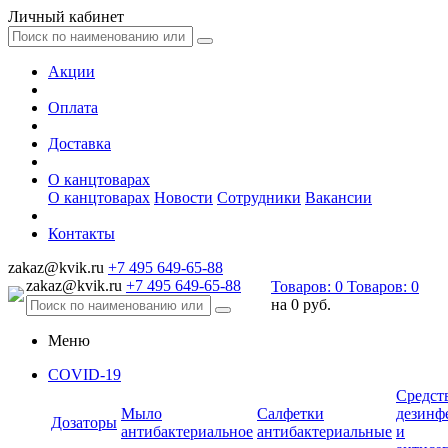
Личный кабинет
Акции
Оплата
Доставка
О канцтоварах
О канцтоварах
Новости
Сотрудники
Вакансии
Контакты
zakaz@kvik.ru
+7 495 649-65-88
zakaz@kvik.ru
+7 495 649-65-88
Товаров:
0
Товаров:
0
на
0 руб.
Меню
COVID-19
Средст
Мыло
Салфетки
дезинф
Дозаторы
антибактериальное
антибактериальные
и