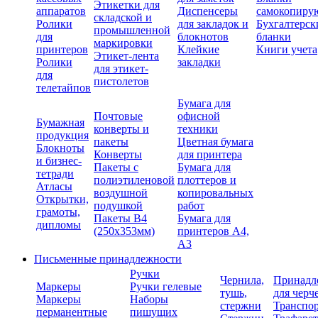
Этикетки для
аппаратов
Диспенсеры
самокопиру
складской и
Ролики
для закладок и
Бухгалтерск
промышленной
для
блокнотов
бланки
маркировки
принтеров
Клейкие
Книги учета
Этикет-лента
Ролики
закладки
для этикет-
для
пистолетов
телетайпов
Бумага для
Почтовые
офисной
Бумажная
конверты и
техники
продукция
пакеты
Цветная бумага
Блокноты
Конверты
для принтера
и бизнес-
Пакеты с
Бумага для
тетради
полиэтиленовой
плоттеров и
Атласы
воздушной
копировальных
Открытки,
подушкой
работ
грамоты,
Пакеты В4
Бумага для
дипломы
(250х353мм)
принтеров А4,
А3
Письменные принадлежности
Ручки
Чернила,
Принадл
Маркеры
Ручки гелевые
тушь,
для черч
Маркеры
Наборы
стержни
Транспо
перманентные
пишущих