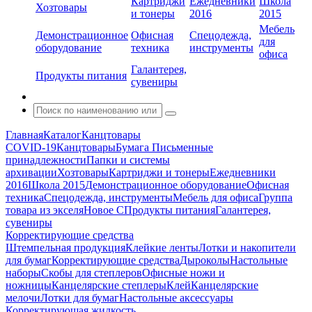
Картриджи
Ежедневники
Школа
Хозтовары
и тонеры
2016
2015
Мебель
Демонстрационное
Офисная
Спецодежда,
для
оборудование
техника
инструменты
офиса
Галантерея,
Продукты питания
сувениры
Главная
Каталог
Канцтовары
COVID-19
Канцтовары
Бумага
Письменные
принадлежности
Папки и системы
архивации
Хозтовары
Картриджи и тонеры
Ежедневники
2016
Школа 2015
Демонстрационное оборудование
Офисная
техника
Спецодежда, инструменты
Мебель для офиса
Группа
товара из экселя
Новое С
Продукты питания
Галантерея,
сувениры
Корректирующие средства
Штемпельная продукция
Клейкие ленты
Лотки и накопители
для бумаг
Корректирующие средства
Дыроколы
Настольные
наборы
Скобы для степлеров
Офисные ножи и
ножницы
Канцелярские степлеры
Клей
Канцелярские
мелочи
Лотки для бумаг
Настольные аксессуары
Корректирующая жидкость