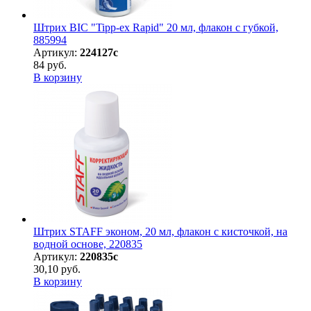
Штрих BIC "Tipp-ex Rapid" 20 мл, флакон с губкой,
885994
Артикул:
224127с
84 руб.
В корзину
Штрих STAFF эконом, 20 мл, флакон с кисточкой, на
водной основе, 220835
Артикул:
220835с
30,10 руб.
В корзину