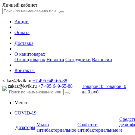
Личный кабинет
Акции
Оплата
Доставка
О канцтоварах
О канцтоварах
Новости
Сотрудники
Вакансии
Контакты
zakaz@kvik.ru
+7 495 649-65-88
zakaz@kvik.ru
+7 495 649-65-88
Товаров:
0
Товаров:
0
на
0 руб.
Меню
COVID-19
Средст
Мыло
Салфетки
дезинф
Дозаторы
антибактериальное
антибактериальные
и