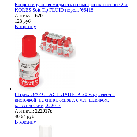
Корректирующая жидкость на быстросохн.основе 25г
KORES Soft Tip FLUID порол. '66418
Артикул:
620
128 руб.
В корзину
Штрих ОФИСНАЯ ПЛАНЕТА 20 мл, флакон с
кисточкой, на спирт. основе, с мет. шариком,
классический, 222017
Артикул:
222017с
39,64 руб.
В корзину