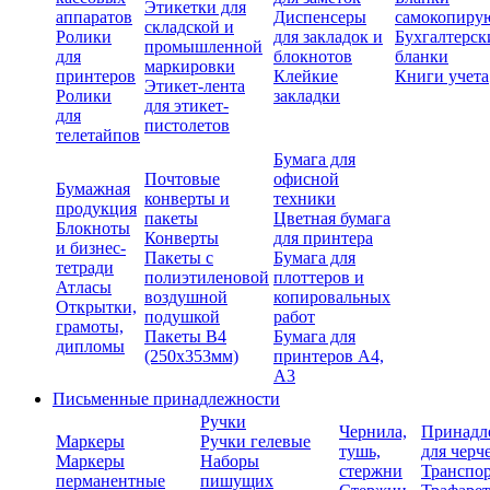
Этикетки для
аппаратов
Диспенсеры
самокопиру
складской и
Ролики
для закладок и
Бухгалтерск
промышленной
для
блокнотов
бланки
маркировки
принтеров
Клейкие
Книги учета
Этикет-лента
Ролики
закладки
для этикет-
для
пистолетов
телетайпов
Бумага для
Почтовые
офисной
Бумажная
конверты и
техники
продукция
пакеты
Цветная бумага
Блокноты
Конверты
для принтера
и бизнес-
Пакеты с
Бумага для
тетради
полиэтиленовой
плоттеров и
Атласы
воздушной
копировальных
Открытки,
подушкой
работ
грамоты,
Пакеты В4
Бумага для
дипломы
(250х353мм)
принтеров А4,
А3
Письменные принадлежности
Ручки
Чернила,
Принадл
Маркеры
Ручки гелевые
тушь,
для черч
Маркеры
Наборы
стержни
Транспо
перманентные
пишущих