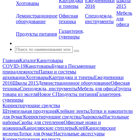
Картриджи
Ежедневники
Школа
Хозтовары
и тонеры
2016
2015
Мебель
Демонстрационное
Офисная
Спецодежда,
для
оборудование
техника
инструменты
офиса
Галантерея,
Продукты питания
сувениры
Главная
Каталог
Канцтовары
COVID-19
Канцтовары
Бумага
Письменные
принадлежности
Папки и системы
архивации
Хозтовары
Картриджи и тонеры
Ежедневники
2016
Школа 2015
Демонстрационное оборудование
Офисная
техника
Спецодежда, инструменты
Мебель для офиса
Группа
товара из экселя
Новое С
Продукты питания
Галантерея,
сувениры
Корректирующие средства
Штемпельная продукция
Клейкие ленты
Лотки и накопители
для бумаг
Корректирующие средства
Дыроколы
Настольные
наборы
Скобы для степлеров
Офисные ножи и
ножницы
Канцелярские степлеры
Клей
Канцелярские
мелочи
Лотки для бумаг
Настольные аксессуары
Корректирующая жидкость