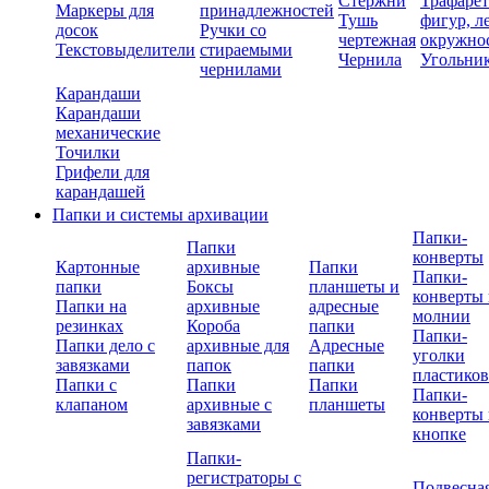
Стержни
Трафаре
Маркеры для
принадлежностей
Тушь
фигур, л
досок
Ручки со
чертежная
окружно
Текстовыделители
стираемыми
Чернила
Угольни
чернилами
Карандаши
Карандаши
механические
Точилки
Грифели для
карандашей
Папки и системы архивации
Папки-
Папки
конверты
Картонные
архивные
Папки
Папки-
папки
Боксы
планшеты и
конверты 
Папки на
архивные
адресные
молнии
резинках
Короба
папки
Папки-
Папки дело с
архивные для
Адресные
уголки
завязками
папок
папки
пластико
Папки с
Папки
Папки
Папки-
клапаном
архивные с
планшеты
конверты 
завязками
кнопке
Папки-
регистраторы с
Подвесна