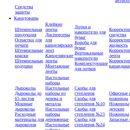
антисе
Средства
защиты
Канцтовары
Клейкие
Лотки и
Штемпельная
ленты
Корректи
накопители для
продукция
Диспенсеры
средства
бумаг
Оснастки для
для
Корректи
Короба для
печати
канцелярских
жидкость
бумаг
Штемпельные
лент
Корректи
Вертикальные
краски
Канцелярские
лента
накопители
Штемпельные
ленты
Корректи
Комплектующие
подушки
Монтажные
карандаш
для лотков
ленты
Настольные
наборы
Дыроколы
Настольные
Скобы для
Дыроколы до
наборы из
степлеров
Офисные 
65 листов
дерева и
Скобы для
ножницы
Мощные
металла
степлеров №10
Ножницы
дыроколы
Настольные
Скобы для
детские
Расходные
наборы
степлеров №23
Ножницы
материалы для
деревянные
Скобы для
Запасные 
дыроколов
Настольные
степлеров №24
наборы