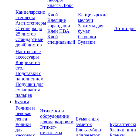
класса Люкс
Канцелярские
Клей
Канцелярские
степлеры
Клеящие
мелочи
Антистеплеры
карандаши
Зажимы для
Степлеры до
Лотки для
Клей ПВА
бумаг
25 листов
Клей
Скрепки
Стандартные
специальный
Булавки
до 40 листов
Настольные
аксессуары
Коврики на
стол
Подставки с
наполнением
Подушки для
смачивания
пальцев
Бумага
Ролики и
Этикетки и
чековая
оборудование
лента
Бумага для
для маркировки
Ролики
заметок
Бухгалтерск
Этикет-
для
Блок-кубики
бланки, кни
пистолеты
кассовых
для заметок
Бланки