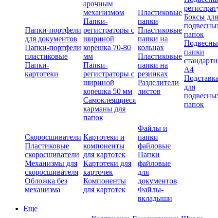
арочным
регистрат
механизмом
Пластиковые
Боксы для
Папки-
папки
подвесны
Папки-портфели
регистраторы с
Пластиковые
папок
для документов
шириной
папки на
Подвесны
Папки-портфели
корешка 70-80
кольцах
папки
пластиковые
мм
Пластиковые
стандарт
Папки-
Папки-
папки на
А4
картотеки
регистраторы с
резинках
Подставк
шириной
Разделители
для
корешка 50 мм
листов
подвесны
Самоклеящиеся
папок
карманы для
папок
Файлы и
Скоросшиватели
Картотеки и
папки
Пластиковые
компоненты
файловые
скоросшиватели
для картотек
Папки
Механизмы для
Картотеки для
файловые
скоросшивателя
карточек
для
Обложка без
Компоненты
документов
механизма
для картотек
Файлы-
вкладыши
Еще