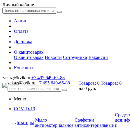
Личный кабинет
Акции
Оплата
Доставка
О канцтоварах
О канцтоварах
Новости
Сотрудники
Вакансии
Контакты
zakaz@kvik.ru
+7 495 649-65-88
zakaz@kvik.ru
+7 495 649-65-88
Товаров:
0
Товаров:
0
на
0 руб.
Меню
COVID-19
Средст
Мыло
Салфетки
дезинф
Дозаторы
антибактериальное
антибактериальные
и