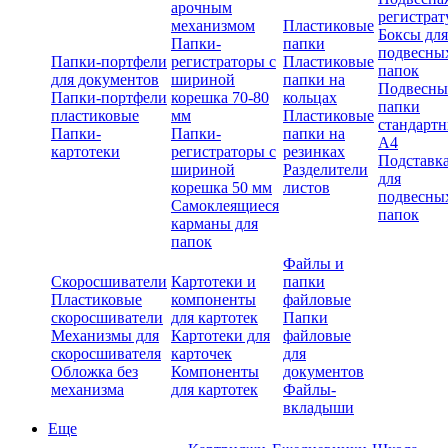
арочным
регистрат
механизмом
Пластиковые
Боксы для
Папки-
папки
подвесны
Папки-портфели
регистраторы с
Пластиковые
папок
для документов
шириной
папки на
Подвесны
Папки-портфели
корешка 70-80
кольцах
папки
пластиковые
мм
Пластиковые
стандарт
Папки-
Папки-
папки на
А4
картотеки
регистраторы с
резинках
Подставк
шириной
Разделители
для
корешка 50 мм
листов
подвесны
Самоклеящиеся
папок
карманы для
папок
Файлы и
Скоросшиватели
Картотеки и
папки
Пластиковые
компоненты
файловые
скоросшиватели
для картотек
Папки
Механизмы для
Картотеки для
файловые
скоросшивателя
карточек
для
Обложка без
Компоненты
документов
механизма
для картотек
Файлы-
вкладыши
Еще