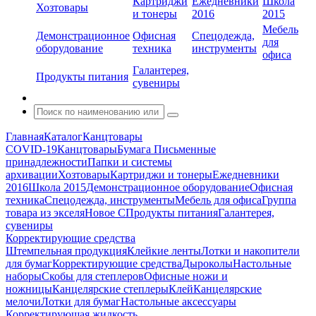
Картриджи
Ежедневники
Школа
Хозтовары
и тонеры
2016
2015
Мебель
Демонстрационное
Офисная
Спецодежда,
для
оборудование
техника
инструменты
офиса
Галантерея,
Продукты питания
сувениры
Главная
Каталог
Канцтовары
COVID-19
Канцтовары
Бумага
Письменные
принадлежности
Папки и системы
архивации
Хозтовары
Картриджи и тонеры
Ежедневники
2016
Школа 2015
Демонстрационное оборудование
Офисная
техника
Спецодежда, инструменты
Мебель для офиса
Группа
товара из экселя
Новое С
Продукты питания
Галантерея,
сувениры
Корректирующие средства
Штемпельная продукция
Клейкие ленты
Лотки и накопители
для бумаг
Корректирующие средства
Дыроколы
Настольные
наборы
Скобы для степлеров
Офисные ножи и
ножницы
Канцелярские степлеры
Клей
Канцелярские
мелочи
Лотки для бумаг
Настольные аксессуары
Корректирующая жидкость