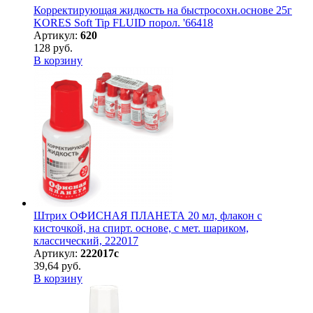
Корректирующая жидкость на быстросохн.основе 25г
KORES Soft Tip FLUID порол. '66418
Артикул:
620
128 руб.
В корзину
Штрих ОФИСНАЯ ПЛАНЕТА 20 мл, флакон с
кисточкой, на спирт. основе, с мет. шариком,
классический, 222017
Артикул:
222017с
39,64 руб.
В корзину