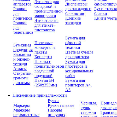
Этикетки для
аппаратов
Диспенсеры
самокопиру
складской и
Ролики
для закладок и
Бухгалтерск
промышленной
для
блокнотов
бланки
маркировки
принтеров
Клейкие
Книги учета
Этикет-лента
Ролики
закладки
для этикет-
для
пистолетов
телетайпов
Бумага для
Почтовые
офисной
Бумажная
конверты и
техники
продукция
пакеты
Цветная бумага
Блокноты
Конверты
для принтера
и бизнес-
Пакеты с
Бумага для
тетради
полиэтиленовой
плоттеров и
Атласы
воздушной
копировальных
Открытки,
подушкой
работ
грамоты,
Пакеты В4
Бумага для
дипломы
(250х353мм)
принтеров А4,
А3
Письменные принадлежности
Ручки
Чернила,
Принадл
Маркеры
Ручки гелевые
тушь,
для черч
Маркеры
Наборы
стержни
Транспо
перманентные
пишущих