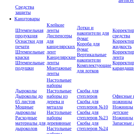
антисе
Средства
защиты
Канцтовары
Клейкие
Лотки и
Штемпельная
ленты
Корректи
накопители для
продукция
Диспенсеры
средства
бумаг
Оснастки для
для
Корректи
Короба для
печати
канцелярских
жидкость
бумаг
Штемпельные
лент
Корректи
Вертикальные
краски
Канцелярские
лента
накопители
Штемпельные
ленты
Корректи
Комплектующие
подушки
Монтажные
карандаш
для лотков
ленты
Настольные
наборы
Дыроколы
Настольные
Скобы для
Дыроколы до
наборы из
степлеров
Офисные 
65 листов
дерева и
Скобы для
ножницы
Мощные
металла
степлеров №10
Ножницы
дыроколы
Настольные
Скобы для
детские
Расходные
наборы
степлеров №23
Ножницы
материалы для
деревянные
Скобы для
Запасные 
дыроколов
Настольные
степлеров №24
наборы