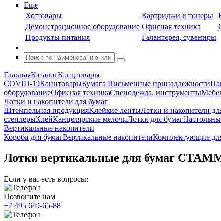
Еще
Хозтовары
Картриджи и тонеры
Демонстрационное оборудование
Офисная техника
Продукты питания
Галантерея, сувениры
Главная
Каталог
Канцтовары
COVID-19
Канцтовары
Бумага
Письменные принадлежности
Па
оборудование
Офисная техника
Спецодежда, инструменты
Мебел
Лотки и накопители для бумаг
Штемпельная продукция
Клейкие ленты
Лотки и накопители дл
степлеры
Клей
Канцелярские мелочи
Лотки для бумаг
Настольны
Вертикальные накопители
Короба для бумаг
Вертикальные накопители
Комплектующие для
Лотки вертикальные для бумаг СТАММ,
Если у вас есть вопросы:
Позвоните нам
+7 495 649-65-88