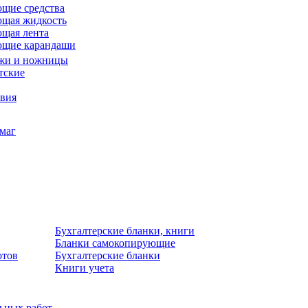
щие средства
щая жидкость
щая лента
ющие карандаши
жи и ножницы
тские
звия
умаг
Бухгалтерские бланки, книги
Бланки самокопирующие
отов
Бухгалтерские бланки
Книги учета
льных работ