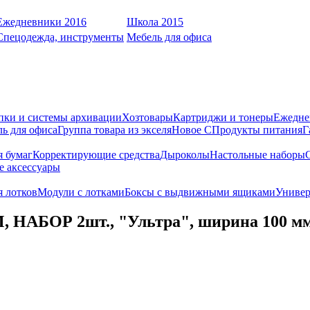
Ежедневники 2016
Школа 2015
Спецодежда, инструменты
Мебель для офиса
пки и системы архивации
Хозтовары
Картриджи и тонеры
Ежедне
ь для офиса
Группа товара из экселя
Новое С
Продукты питания
Г
я бумаг
Корректирующие средства
Дыроколы
Настольные наборы
е аксессуары
 лотков
Модули с лотками
Боксы с выдвижными ящиками
Универ
 НАБОР 2шт., "Ультра", ширина 100 мм