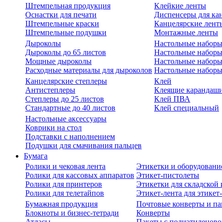
Штемпельная продукция
Клейкие ленты
Оснастки для печати
Диспенсеры для ка
Штемпельные краски
Канцелярские лент
Штемпельные подушки
Монтажные ленты
Дыроколы
Настольные набор
Дыроколы до 65 листов
Настольные наборы 
Мощные дыроколы
Настольные наборы
Расходные материалы для дыроколов
Настольные наборы
Канцелярские степлеры
Клей
Антистеплеры
Клеящие карандаш
Степлеры до 25 листов
Клей ПВА
Стандартные до 40 листов
Клей специальный
Настольные аксессуары
Коврики на стол
Подставки с наполнением
Подушки для смачивания пальцев
Бумага
Ролики и чековая лента
Этикетки и оборудовани
Ролики для кассовых аппаратов
Этикет-пистолеты
Ролики для принтеров
Этикетки для складско
Ролики для телетайпов
Этикет-лента для этикет
Бумажная продукция
Почтовые конверты и па
Блокноты и бизнес-тетради
Конверты
Атласы
Пакеты с полиэтиленов