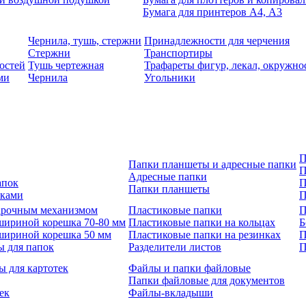
Бумага для принтеров А4, А3
Чернила, тушь, стержни
Принадлежности для черчения
Стержни
Транспортиры
остей
Тушь чертежная
Трафареты фигур, лекал, окружно
ми
Чернила
Угольники
П
Папки планшеты и адресные папки
П
Адресные папки
апок
П
Папки планшеты
зками
П
 арочным механизмом
Пластиковые папки
П
шириной корешка 70-80 мм
Пластиковые папки на кольцах
Б
шириной корешка 50 мм
Пластиковые папки на резинках
П
ы для папок
Разделители листов
П
ы для картотек
Файлы и папки файловые
Папки файловые для документов
ек
Файлы-вкладыши