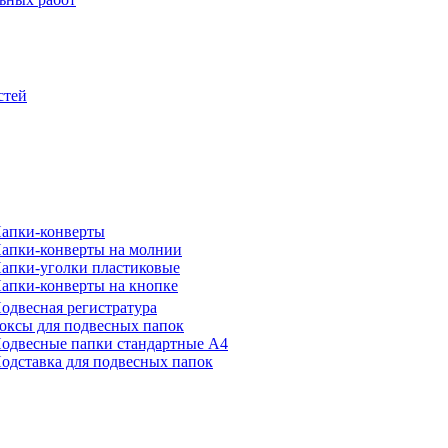
стей
апки-конверты
апки-конверты на молнии
апки-уголки пластиковые
апки-конверты на кнопке
одвесная регистратура
оксы для подвесных папок
одвесные папки стандартные А4
одставка для подвесных папок