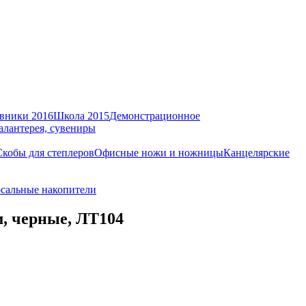
вники 2016
Школа 2015
Демонстрационное
алантерея, сувениры
Скобы для степлеров
Офисные ножи и ножницы
Канцелярские
сальные накопители
, черные, ЛТ104