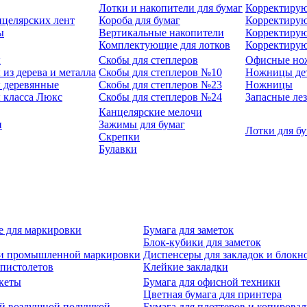
Лотки и накопители для бумаг
Корректирую
нцелярских лент
Короба для бумаг
Корректирую
ы
Вертикальные накопители
Корректирую
Комплектующие для лотков
Корректиру
ы
Скобы для степлеров
Офисные но
из дерева и металла
Скобы для степлеров №10
Ножницы де
 деревянные
Скобы для степлеров №23
Ножницы
 класса Люкс
Скобы для степлеров №24
Запасные ле
Канцелярские мелочи
и
Зажимы для бумаг
Лотки для б
Скрепки
Булавки
е для маркировки
Бумага для заметок
Блок-кубики для заметок
й и промышленной маркировки
Диспенсеры для закладок и блокн
-пистолетов
Клейкие закладки
кеты
Бумага для офисной техники
Цветная бумага для принтера
ой воздушной подушкой
Бумага для плоттеров и копирова