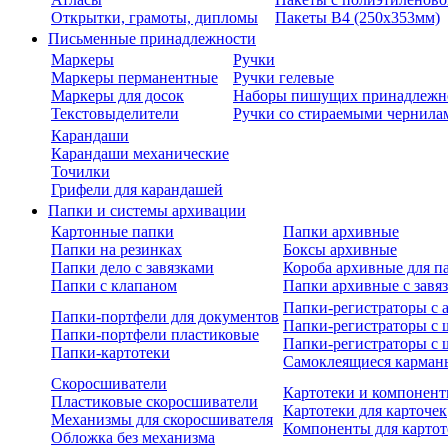
Открытки, грамоты, дипломы
Пакеты В4 (250х353мм)
Письменные принадлежности
Маркеры
Ручки
Маркеры перманентные
Ручки гелевые
Маркеры для досок
Наборы пишущих принадлежн
Текстовыделители
Ручки со стираемыми чернила
Карандаши
Карандаши механические
Точилки
Грифели для карандашей
Папки и системы архивации
Картонные папки
Папки архивные
Папки на резинках
Боксы архивные
Папки дело с завязками
Короба архивные для п
Папки с клапаном
Папки архивные с завя
Папки-регистраторы с
Папки-портфели для документов
Папки-регистраторы с 
Папки-портфели пластиковые
Папки-регистраторы с 
Папки-картотеки
Самоклеящиеся карман
Скоросшиватели
Картотеки и компонент
Пластиковые скоросшиватели
Картотеки для карточек
Механизмы для скоросшивателя
Компоненты для картот
Обложка без механизма