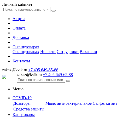
Личный кабинет
Акции
Оплата
Доставка
О канцтоварах
О канцтоварах
Новости
Сотрудники
Вакансии
Контакты
zakaz@kvik.ru
+7 495 649-65-88
zakaz@kvik.ru
+7 495 649-65-88
Меню
COVID-19
Дозаторы
Мыло антибактериальное
Салфетки ан
Средства защиты
Канцтовары