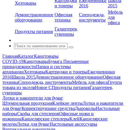
Картриджи
Ежедневники
Школа
Хозтовары
и тонеры
2016
2015
Мебель
Демонстрационное
Офисная
Спецодежда,
для
оборудование
техника
инструменты
офиса
Галантерея,
Продукты питания
сувениры
Главная
Каталог
Канцтовары
COVID-19
Канцтовары
Бумага
Письменные
принадлежности
Папки и системы
архивации
Хозтовары
Картриджи и тонеры
Ежедневники
2016
Школа 2015
Демонстрационное оборудование
Офисная
техника
Спецодежда, инструменты
Мебель для офиса
Группа
товара из экселя
Новое С
Продукты питания
Галантерея,
сувениры
Лотки и накопители для бумаг
Штемпельная продукция
Клейкие ленты
Лотки и накопители
для бумаг
Корректирующие средства
Дыроколы
Настольные
наборы
Скобы для степлеров
Офисные ножи и
ножницы
Канцелярские степлеры
Клей
Канцелярские
мелочи
Лотки для бумаг
Настольные аксессуары
Вертикальные накопители