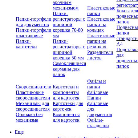
арочным
регистрат
механизмом
Пластиковые
Боксы для
Папки-
папки
подвесны
Папки-портфели
регистраторы с
Пластиковые
папок
для документов
шириной
папки на
Подвесны
Папки-портфели
корешка 70-80
кольцах
папки
пластиковые
мм
Пластиковые
стандарт
Папки-
Папки-
папки на
А4
картотеки
регистраторы с
резинках
Подставк
шириной
Разделители
для
корешка 50 мм
листов
подвесны
Самоклеящиеся
папок
карманы для
папок
Файлы и
Скоросшиватели
Картотеки и
папки
Пластиковые
компоненты
файловые
скоросшиватели
для картотек
Папки
Механизмы для
Картотеки для
файловые
скоросшивателя
карточек
для
Обложка без
Компоненты
документов
механизма
для картотек
Файлы-
вкладыши
Еще