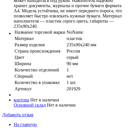
может находиться под рукой. Накопитель надежно
хранит документы, журналы и прочие бумаги формата
А4. Модель устойчива, не имеет переднего порога, что
позволяет быстро извлекать нужные бумаги. Материал
наполнителя — пластик серого цвета, габариты —
235х90х240.
Название торговой марки
NoName
Материал
пластик
Размер изделия
235х90х240 мм
Страна происхождения
Россия
Цвет
серый
Ширина
90 мм
Количество отделений
1
Сборный
нет
Количество в упaковке
1 шт.
Артикул
201929
контора
Нет в наличии
Основной склад
Нет в наличии
Добавить отзыв
На главную