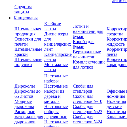
антисе
Средства
защиты
Канцтовары
Клейкие
Лотки и
Штемпельная
ленты
Корректи
накопители для
продукция
Диспенсеры
средства
бумаг
Оснастки для
для
Корректи
Короба для
печати
канцелярских
жидкость
бумаг
Штемпельные
лент
Корректи
Вертикальные
краски
Канцелярские
лента
накопители
Штемпельные
ленты
Корректи
Комплектующие
подушки
Монтажные
карандаш
для лотков
ленты
Настольные
наборы
Дыроколы
Настольные
Скобы для
Дыроколы до
наборы из
степлеров
Офисные 
65 листов
дерева и
Скобы для
ножницы
Мощные
металла
степлеров №10
Ножницы
дыроколы
Настольные
Скобы для
детские
Расходные
наборы
степлеров №23
Ножницы
материалы для
деревянные
Скобы для
Запасные 
дыроколов
Настольные
степлеров №24
наборы