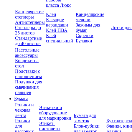
класса Люкс
Канцелярские
Клей
Канцелярские
степлеры
Клеящие
мелочи
Антистеплеры
карандаши
Зажимы для
Степлеры до
Лотки для
Клей ПВА
бумаг
25 листов
Клей
Скрепки
Стандартные
специальный
Булавки
до 40 листов
Настольные
аксессуары
Коврики на
стол
Подставки с
наполнением
Подушки для
смачивания
пальцев
Бумага
Ролики и
Этикетки и
чековая
оборудование
лента
Бумага для
для маркировки
Ролики
заметок
Бухгалтерск
Этикет-
для
Блок-кубики
бланки, кни
пистолеты
кассовых
для заметок
Бланки