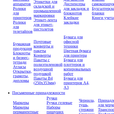
Этикетки для
аппаратов
Диспенсеры
самокопиру
складской и
Ролики
для закладок и
Бухгалтерск
промышленной
для
блокнотов
бланки
маркировки
принтеров
Клейкие
Книги учета
Этикет-лента
Ролики
закладки
для этикет-
для
пистолетов
телетайпов
Бумага для
Почтовые
офисной
Бумажная
конверты и
техники
продукция
пакеты
Цветная бумага
Блокноты
Конверты
для принтера
и бизнес-
Пакеты с
Бумага для
тетради
полиэтиленовой
плоттеров и
Атласы
воздушной
копировальных
Открытки,
подушкой
работ
грамоты,
Пакеты В4
Бумага для
дипломы
(250х353мм)
принтеров А4,
А3
Письменные принадлежности
Ручки
Чернила,
Принадл
Маркеры
Ручки гелевые
тушь,
для черч
Маркеры
Наборы
стержни
Транспо
перманентные
пишущих