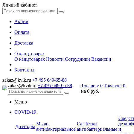
Личный кабинет
Акции
Оплата
Доставка
О канцтоварах
О канцтоварах
Новости
Сотрудники
Вакансии
Контакты
zakaz@kvik.ru
+7 495 649-65-88
zakaz@kvik.ru
+7 495 649-65-88
Товаров:
0
Товаров:
0
на
0 руб.
Меню
COVID-19
Средст
Мыло
Салфетки
дезинф
Дозаторы
антибактериальное
антибактериальные
и