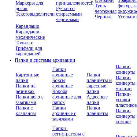
Стержни
Трафаре
Маркеры для
принадлежностей
Тушь
фигур, л
досок
Ручки со
чертежная
окружно
Текстовыделители
стираемыми
Чернила
Угольни
чернилами
Карандаши
Карандаши
механические
Точилки
Грифели для
карандашей
Папки и системы архивации
Папки-
Папки
конверты
Картонные
архивные
Папки
Папки-
папки
Боксы
планшеты и
конверты 
Папки на
архивные
адресные
молнии
резинках
Короба
папки
Папки-
Папки дело с
архивные для
Адресные
уголки
завязками
папок
папки
пластико
Папки с
Папки
Папки
Папки-
клапаном
архивные с
планшеты
конверты 
завязками
кнопке
Папки-
регистраторы с
Подвесна