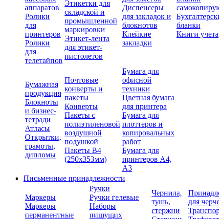
Этикетки для
аппаратов
Диспенсеры
самокопиру
складской и
Ролики
для закладок и
Бухгалтерск
промышленной
для
блокнотов
бланки
маркировки
принтеров
Клейкие
Книги учета
Этикет-лента
Ролики
закладки
для этикет-
для
пистолетов
телетайпов
Бумага для
Почтовые
офисной
Бумажная
конверты и
техники
продукция
пакеты
Цветная бумага
Блокноты
Конверты
для принтера
и бизнес-
Пакеты с
Бумага для
тетради
полиэтиленовой
плоттеров и
Атласы
воздушной
копировальных
Открытки,
подушкой
работ
грамоты,
Пакеты В4
Бумага для
дипломы
(250х353мм)
принтеров А4,
А3
Письменные принадлежности
Ручки
Чернила,
Принадл
Маркеры
Ручки гелевые
тушь,
для черч
Маркеры
Наборы
стержни
Транспо
перманентные
пишущих