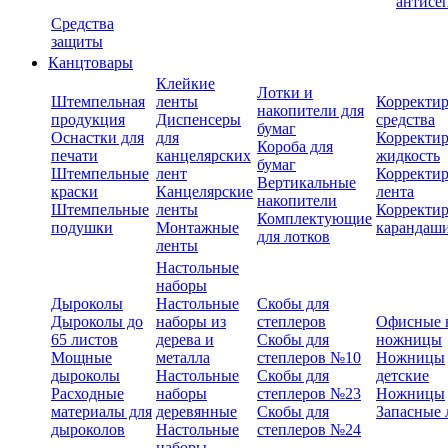
антисе
Средства
защиты
Канцтовары
Клейкие
Лотки и
Штемпельная
ленты
Корректи
накопители для
продукция
Диспенсеры
средства
бумаг
Оснастки для
для
Корректи
Короба для
печати
канцелярских
жидкость
бумаг
Штемпельные
лент
Корректи
Вертикальные
краски
Канцелярские
лента
накопители
Штемпельные
ленты
Корректи
Комплектующие
подушки
Монтажные
карандаш
для лотков
ленты
Настольные
наборы
Дыроколы
Настольные
Скобы для
Дыроколы до
наборы из
степлеров
Офисные 
65 листов
дерева и
Скобы для
ножницы
Мощные
металла
степлеров №10
Ножницы
дыроколы
Настольные
Скобы для
детские
Расходные
наборы
степлеров №23
Ножницы
материалы для
деревянные
Скобы для
Запасные 
дыроколов
Настольные
степлеров №24
наборы