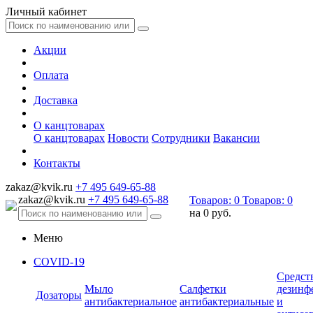
Личный кабинет
Акции
Оплата
Доставка
О канцтоварах
О канцтоварах
Новости
Сотрудники
Вакансии
Контакты
zakaz@kvik.ru
+7 495 649-65-88
zakaz@kvik.ru
+7 495 649-65-88
Товаров:
0
Товаров:
0
на
0 руб.
Меню
COVID-19
Средст
Мыло
Салфетки
дезинф
Дозаторы
антибактериальное
антибактериальные
и