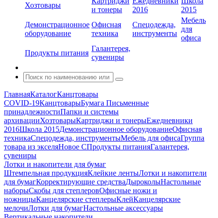
Картриджи
Ежедневники
Школа
Хозтовары
и тонеры
2016
2015
Мебель
Демонстрационное
Офисная
Спецодежда,
для
оборудование
техника
инструменты
офиса
Галантерея,
Продукты питания
сувениры
Главная
Каталог
Канцтовары
COVID-19
Канцтовары
Бумага
Письменные
принадлежности
Папки и системы
архивации
Хозтовары
Картриджи и тонеры
Ежедневники
2016
Школа 2015
Демонстрационное оборудование
Офисная
техника
Спецодежда, инструменты
Мебель для офиса
Группа
товара из экселя
Новое С
Продукты питания
Галантерея,
сувениры
Лотки и накопители для бумаг
Штемпельная продукция
Клейкие ленты
Лотки и накопители
для бумаг
Корректирующие средства
Дыроколы
Настольные
наборы
Скобы для степлеров
Офисные ножи и
ножницы
Канцелярские степлеры
Клей
Канцелярские
мелочи
Лотки для бумаг
Настольные аксессуары
Вертикальные накопители