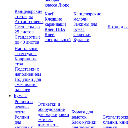
класса Люкс
Канцелярские
Клей
Канцелярские
степлеры
Клеящие
мелочи
Антистеплеры
карандаши
Зажимы для
Степлеры до
Лотки для
Клей ПВА
бумаг
25 листов
Клей
Скрепки
Стандартные
специальный
Булавки
до 40 листов
Настольные
аксессуары
Коврики на
стол
Подставки с
наполнением
Подушки для
смачивания
пальцев
Бумага
Ролики и
Этикетки и
чековая
оборудование
лента
Бумага для
для маркировки
Ролики
заметок
Бухгалтерск
Этикет-
для
Блок-кубики
бланки, кни
пистолеты
кассовых
для заметок
Бланки