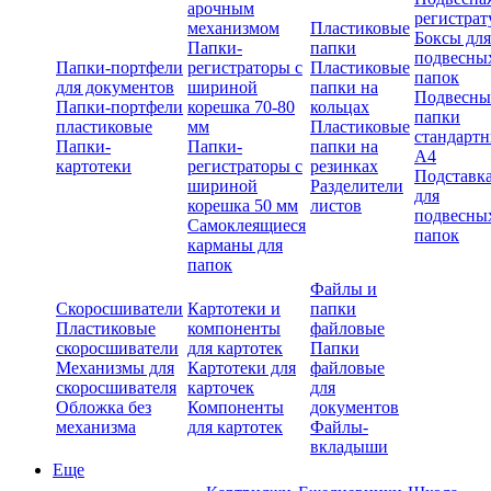
арочным
регистрат
механизмом
Пластиковые
Боксы для
Папки-
папки
подвесны
Папки-портфели
регистраторы с
Пластиковые
папок
для документов
шириной
папки на
Подвесны
Папки-портфели
корешка 70-80
кольцах
папки
пластиковые
мм
Пластиковые
стандарт
Папки-
Папки-
папки на
А4
картотеки
регистраторы с
резинках
Подставк
шириной
Разделители
для
корешка 50 мм
листов
подвесны
Самоклеящиеся
папок
карманы для
папок
Файлы и
Скоросшиватели
Картотеки и
папки
Пластиковые
компоненты
файловые
скоросшиватели
для картотек
Папки
Механизмы для
Картотеки для
файловые
скоросшивателя
карточек
для
Обложка без
Компоненты
документов
механизма
для картотек
Файлы-
вкладыши
Еще