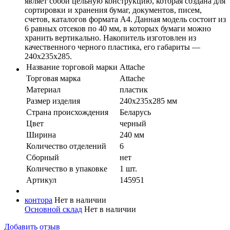
являет собой цельную конструкцию, которая создана для
сортировки и хранения бумаг, документов, писем,
счетов, каталогов формата А4. Данная модель состоит из
6 равных отсеков по 40 мм, в которых бумаги можно
хранить вертикально. Накопитель изготовлен из
качественного черного пластика, его габариты —
240х235х285.
Название торговой марки
Attache
Торговая марка
Attache
Материал
пластик
Размер изделия
240х235х285 мм
Страна происхождения
Беларусь
Цвет
черный
Ширина
240 мм
Количество отделений
6
Сборный
нет
Количество в упaковке
1 шт.
Артикул
145951
контора
Нет в наличии
Основной склад
Нет в наличии
Добавить отзыв