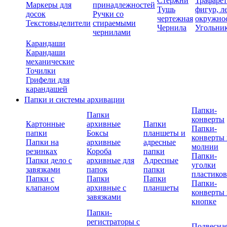
Стержни
Трафаре
Маркеры для
принадлежностей
Тушь
фигур, л
досок
Ручки со
чертежная
окружно
Текстовыделители
стираемыми
Чернила
Угольни
чернилами
Карандаши
Карандаши
механические
Точилки
Грифели для
карандашей
Папки и системы архивации
Папки-
Папки
конверты
Картонные
архивные
Папки
Папки-
папки
Боксы
планшеты и
конверты 
Папки на
архивные
адресные
молнии
резинках
Короба
папки
Папки-
Папки дело с
архивные для
Адресные
уголки
завязками
папок
папки
пластико
Папки с
Папки
Папки
Папки-
клапаном
архивные с
планшеты
конверты 
завязками
кнопке
Папки-
регистраторы с
Подвесна