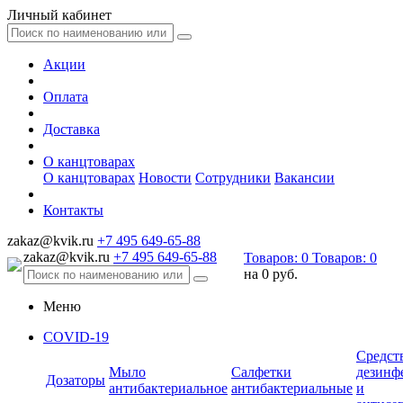
Личный кабинет
Акции
Оплата
Доставка
О канцтоварах
О канцтоварах
Новости
Сотрудники
Вакансии
Контакты
zakaz@kvik.ru
+7 495 649-65-88
zakaz@kvik.ru
+7 495 649-65-88
Товаров:
0
Товаров:
0
на
0 руб.
Меню
COVID-19
Средст
Мыло
Салфетки
дезинф
Дозаторы
антибактериальное
антибактериальные
и