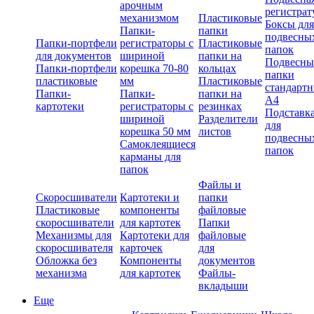
арочным
регистрат
механизмом
Пластиковые
Боксы для
Папки-
папки
подвесны
Папки-портфели
регистраторы с
Пластиковые
папок
для документов
шириной
папки на
Подвесны
Папки-портфели
корешка 70-80
кольцах
папки
пластиковые
мм
Пластиковые
стандарт
Папки-
Папки-
папки на
А4
картотеки
регистраторы с
резинках
Подставк
шириной
Разделители
для
корешка 50 мм
листов
подвесны
Самоклеящиеся
папок
карманы для
папок
Файлы и
Скоросшиватели
Картотеки и
папки
Пластиковые
компоненты
файловые
скоросшиватели
для картотек
Папки
Механизмы для
Картотеки для
файловые
скоросшивателя
карточек
для
Обложка без
Компоненты
документов
механизма
для картотек
Файлы-
вкладыши
Еще