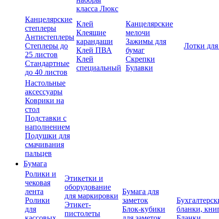
класса Люкс
Канцелярские
Клей
Канцелярские
степлеры
Клеящие
мелочи
Антистеплеры
карандаши
Зажимы для
Степлеры до
Лотки для
Клей ПВА
бумаг
25 листов
Клей
Скрепки
Стандартные
специальный
Булавки
до 40 листов
Настольные
аксессуары
Коврики на
стол
Подставки с
наполнением
Подушки для
смачивания
пальцев
Бумага
Ролики и
Этикетки и
чековая
оборудование
лента
Бумага для
для маркировки
Ролики
заметок
Бухгалтерск
Этикет-
для
Блок-кубики
бланки, кни
пистолеты
кассовых
для заметок
Бланки