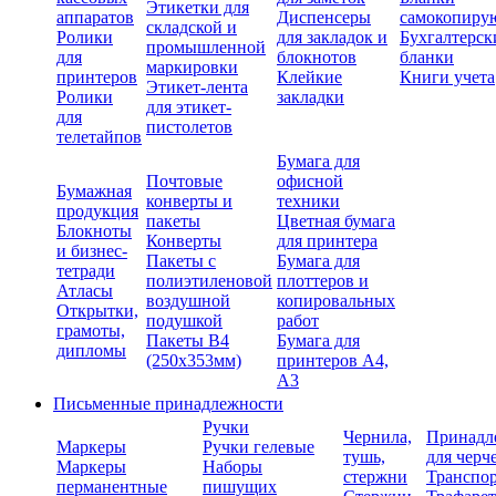
Этикетки для
аппаратов
Диспенсеры
самокопиру
складской и
Ролики
для закладок и
Бухгалтерск
промышленной
для
блокнотов
бланки
маркировки
принтеров
Клейкие
Книги учета
Этикет-лента
Ролики
закладки
для этикет-
для
пистолетов
телетайпов
Бумага для
Почтовые
офисной
Бумажная
конверты и
техники
продукция
пакеты
Цветная бумага
Блокноты
Конверты
для принтера
и бизнес-
Пакеты с
Бумага для
тетради
полиэтиленовой
плоттеров и
Атласы
воздушной
копировальных
Открытки,
подушкой
работ
грамоты,
Пакеты В4
Бумага для
дипломы
(250х353мм)
принтеров А4,
А3
Письменные принадлежности
Ручки
Чернила,
Принадл
Маркеры
Ручки гелевые
тушь,
для черч
Маркеры
Наборы
стержни
Транспо
перманентные
пишущих