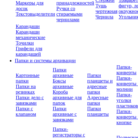
Стержни
Трафаре
Маркеры для
принадлежностей
Тушь
фигур, л
досок
Ручки со
чертежная
окружно
Текстовыделители
стираемыми
Чернила
Угольни
чернилами
Карандаши
Карандаши
механические
Точилки
Грифели для
карандашей
Папки и системы архивации
Папки-
Папки
конверты
Картонные
архивные
Папки
Папки-
папки
Боксы
планшеты и
конверты 
Папки на
архивные
адресные
молнии
резинках
Короба
папки
Папки-
Папки дело с
архивные для
Адресные
уголки
завязками
папок
папки
пластико
Папки с
Папки
Папки
Папки-
клапаном
архивные с
планшеты
конверты 
завязками
кнопке
Папки-
регистраторы с
Подвесна