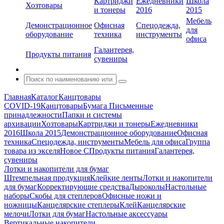
Картриджи
Ежедневники
Школа
Хозтовары
и тонеры
2016
2015
Мебель
Демонстрационное
Офисная
Спецодежда,
для
оборудование
техника
инструменты
офиса
Галантерея,
Продукты питания
сувениры
Главная
Каталог
Канцтовары
COVID-19
Канцтовары
Бумага
Письменные
принадлежности
Папки и системы
архивации
Хозтовары
Картриджи и тонеры
Ежедневники
2016
Школа 2015
Демонстрационное оборудование
Офисная
техника
Спецодежда, инструменты
Мебель для офиса
Группа
товара из экселя
Новое С
Продукты питания
Галантерея,
сувениры
Лотки и накопители для бумаг
Штемпельная продукция
Клейкие ленты
Лотки и накопители
для бумаг
Корректирующие средства
Дыроколы
Настольные
наборы
Скобы для степлеров
Офисные ножи и
ножницы
Канцелярские степлеры
Клей
Канцелярские
мелочи
Лотки для бумаг
Настольные аксессуары
Вертикальные накопители