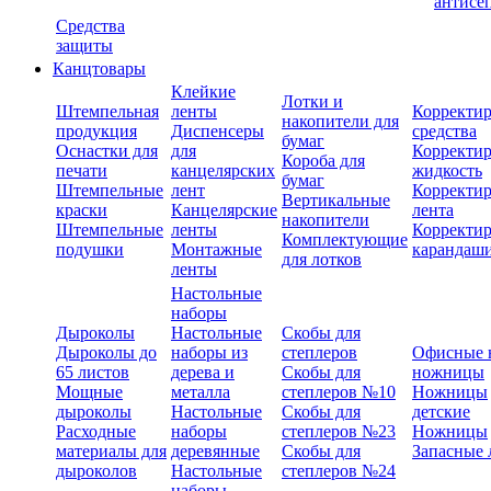
антисе
Средства
защиты
Канцтовары
Клейкие
Лотки и
Штемпельная
ленты
Корректи
накопители для
продукция
Диспенсеры
средства
бумаг
Оснастки для
для
Корректи
Короба для
печати
канцелярских
жидкость
бумаг
Штемпельные
лент
Корректи
Вертикальные
краски
Канцелярские
лента
накопители
Штемпельные
ленты
Корректи
Комплектующие
подушки
Монтажные
карандаш
для лотков
ленты
Настольные
наборы
Дыроколы
Настольные
Скобы для
Дыроколы до
наборы из
степлеров
Офисные 
65 листов
дерева и
Скобы для
ножницы
Мощные
металла
степлеров №10
Ножницы
дыроколы
Настольные
Скобы для
детские
Расходные
наборы
степлеров №23
Ножницы
материалы для
деревянные
Скобы для
Запасные 
дыроколов
Настольные
степлеров №24
наборы