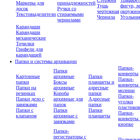
Стержни
Трафаре
Маркеры для
принадлежностей
Тушь
фигур, л
досок
Ручки со
чертежная
окружно
Текстовыделители
стираемыми
Чернила
Угольни
чернилами
Карандаши
Карандаши
механические
Точилки
Грифели для
карандашей
Папки и системы архивации
Папки-
Папки
конверты
Картонные
архивные
Папки
Папки-
папки
Боксы
планшеты и
конверты 
Папки на
архивные
адресные
молнии
резинках
Короба
папки
Папки-
Папки дело с
архивные для
Адресные
уголки
завязками
папок
папки
пластико
Папки с
Папки
Папки
Папки-
клапаном
архивные с
планшеты
конверты 
завязками
кнопке
Папки-
регистраторы с
Подвесна