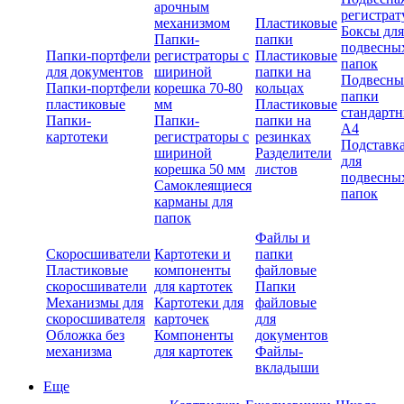
арочным
регистрат
механизмом
Пластиковые
Боксы для
Папки-
папки
подвесны
Папки-портфели
регистраторы с
Пластиковые
папок
для документов
шириной
папки на
Подвесны
Папки-портфели
корешка 70-80
кольцах
папки
пластиковые
мм
Пластиковые
стандарт
Папки-
Папки-
папки на
А4
картотеки
регистраторы с
резинках
Подставк
шириной
Разделители
для
корешка 50 мм
листов
подвесны
Самоклеящиеся
папок
карманы для
папок
Файлы и
Скоросшиватели
Картотеки и
папки
Пластиковые
компоненты
файловые
скоросшиватели
для картотек
Папки
Механизмы для
Картотеки для
файловые
скоросшивателя
карточек
для
Обложка без
Компоненты
документов
механизма
для картотек
Файлы-
вкладыши
Еще