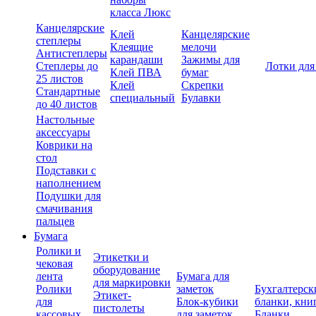
класса Люкс
Канцелярские
Клей
Канцелярские
степлеры
Клеящие
мелочи
Антистеплеры
карандаши
Зажимы для
Степлеры до
Лотки для
Клей ПВА
бумаг
25 листов
Клей
Скрепки
Стандартные
специальный
Булавки
до 40 листов
Настольные
аксессуары
Коврики на
стол
Подставки с
наполнением
Подушки для
смачивания
пальцев
Бумага
Ролики и
Этикетки и
чековая
оборудование
лента
Бумага для
для маркировки
Ролики
заметок
Бухгалтерск
Этикет-
для
Блок-кубики
бланки, кни
пистолеты
кассовых
для заметок
Бланки