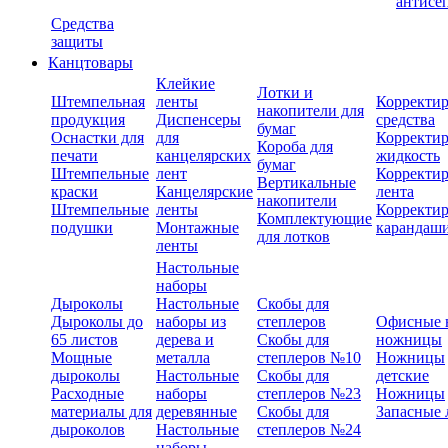
антисе
Средства
защиты
Канцтовары
Клейкие
Лотки и
Штемпельная
ленты
Корректи
накопители для
продукция
Диспенсеры
средства
бумаг
Оснастки для
для
Корректи
Короба для
печати
канцелярских
жидкость
бумаг
Штемпельные
лент
Корректи
Вертикальные
краски
Канцелярские
лента
накопители
Штемпельные
ленты
Корректи
Комплектующие
подушки
Монтажные
карандаш
для лотков
ленты
Настольные
наборы
Дыроколы
Настольные
Скобы для
Дыроколы до
наборы из
степлеров
Офисные 
65 листов
дерева и
Скобы для
ножницы
Мощные
металла
степлеров №10
Ножницы
дыроколы
Настольные
Скобы для
детские
Расходные
наборы
степлеров №23
Ножницы
материалы для
деревянные
Скобы для
Запасные 
дыроколов
Настольные
степлеров №24
наборы