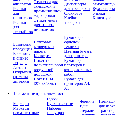
Этикетки для
аппаратов
Диспенсеры
самокопиру
складской и
Ролики
для закладок и
Бухгалтерск
промышленной
для
блокнотов
бланки
маркировки
принтеров
Клейкие
Книги учета
Этикет-лента
Ролики
закладки
для этикет-
для
пистолетов
телетайпов
Бумага для
Почтовые
офисной
Бумажная
конверты и
техники
продукция
пакеты
Цветная бумага
Блокноты
Конверты
для принтера
и бизнес-
Пакеты с
Бумага для
тетради
полиэтиленовой
плоттеров и
Атласы
воздушной
копировальных
Открытки,
подушкой
работ
грамоты,
Пакеты В4
Бумага для
дипломы
(250х353мм)
принтеров А4,
А3
Письменные принадлежности
Ручки
Чернила,
Принадл
Маркеры
Ручки гелевые
тушь,
для черч
Маркеры
Наборы
стержни
Транспо
перманентные
пишущих