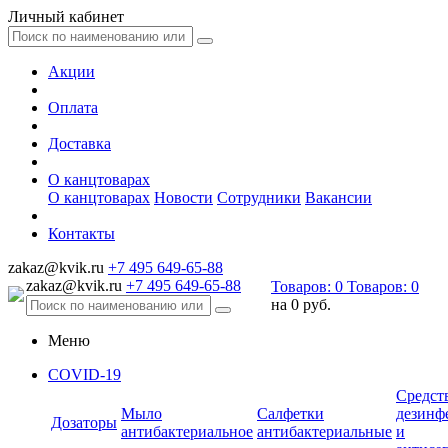
Личный кабинет
Акции
Оплата
Доставка
О канцтоварах
О канцтоварах
Новости
Сотрудники
Вакансии
Контакты
zakaz@kvik.ru
+7 495 649-65-88
zakaz@kvik.ru
+7 495 649-65-88
Товаров:
0
Товаров:
0
на
0 руб.
Меню
COVID-19
Средст
Мыло
Салфетки
дезинф
Дозаторы
антибактериальное
антибактериальные
и