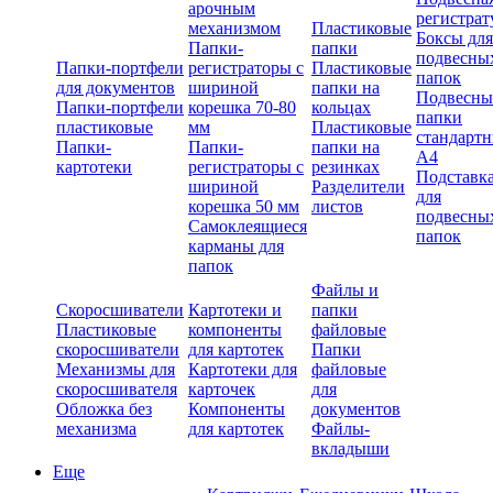
арочным
регистрат
механизмом
Пластиковые
Боксы для
Папки-
папки
подвесны
Папки-портфели
регистраторы с
Пластиковые
папок
для документов
шириной
папки на
Подвесны
Папки-портфели
корешка 70-80
кольцах
папки
пластиковые
мм
Пластиковые
стандарт
Папки-
Папки-
папки на
А4
картотеки
регистраторы с
резинках
Подставк
шириной
Разделители
для
корешка 50 мм
листов
подвесны
Самоклеящиеся
папок
карманы для
папок
Файлы и
Скоросшиватели
Картотеки и
папки
Пластиковые
компоненты
файловые
скоросшиватели
для картотек
Папки
Механизмы для
Картотеки для
файловые
скоросшивателя
карточек
для
Обложка без
Компоненты
документов
механизма
для картотек
Файлы-
вкладыши
Еще