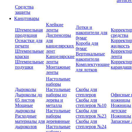
антисе
Средства
защиты
Канцтовары
Клейкие
Лотки и
Штемпельная
ленты
Корректи
накопители для
продукция
Диспенсеры
средства
бумаг
Оснастки для
для
Корректи
Короба для
печати
канцелярских
жидкость
бумаг
Штемпельные
лент
Корректи
Вертикальные
краски
Канцелярские
лента
накопители
Штемпельные
ленты
Корректи
Комплектующие
подушки
Монтажные
карандаш
для лотков
ленты
Настольные
наборы
Дыроколы
Настольные
Скобы для
Дыроколы до
наборы из
степлеров
Офисные 
65 листов
дерева и
Скобы для
ножницы
Мощные
металла
степлеров №10
Ножницы
дыроколы
Настольные
Скобы для
детские
Расходные
наборы
степлеров №23
Ножницы
материалы для
деревянные
Скобы для
Запасные 
дыроколов
Настольные
степлеров №24
наборы