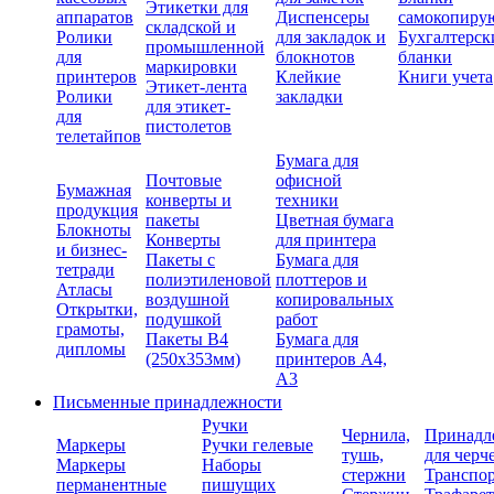
Этикетки для
аппаратов
Диспенсеры
самокопиру
складской и
Ролики
для закладок и
Бухгалтерск
промышленной
для
блокнотов
бланки
маркировки
принтеров
Клейкие
Книги учета
Этикет-лента
Ролики
закладки
для этикет-
для
пистолетов
телетайпов
Бумага для
Почтовые
офисной
Бумажная
конверты и
техники
продукция
пакеты
Цветная бумага
Блокноты
Конверты
для принтера
и бизнес-
Пакеты с
Бумага для
тетради
полиэтиленовой
плоттеров и
Атласы
воздушной
копировальных
Открытки,
подушкой
работ
грамоты,
Пакеты В4
Бумага для
дипломы
(250х353мм)
принтеров А4,
А3
Письменные принадлежности
Ручки
Чернила,
Принадл
Маркеры
Ручки гелевые
тушь,
для черч
Маркеры
Наборы
стержни
Транспо
перманентные
пишущих