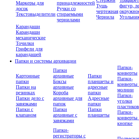
Стержни
Трафаре
Маркеры для
принадлежностей
Тушь
фигур, л
досок
Ручки со
чертежная
окружно
Текстовыделители
стираемыми
Чернила
Угольни
чернилами
Карандаши
Карандаши
механические
Точилки
Грифели для
карандашей
Папки и системы архивации
Папки-
Папки
конверты
Картонные
архивные
Папки
Папки-
папки
Боксы
планшеты и
конверты 
Папки на
архивные
адресные
молнии
резинках
Короба
папки
Папки-
Папки дело с
архивные для
Адресные
уголки
завязками
папок
папки
пластико
Папки с
Папки
Папки
Папки-
клапаном
архивные с
планшеты
конверты 
завязками
кнопке
Папки-
регистраторы с
Подвесна