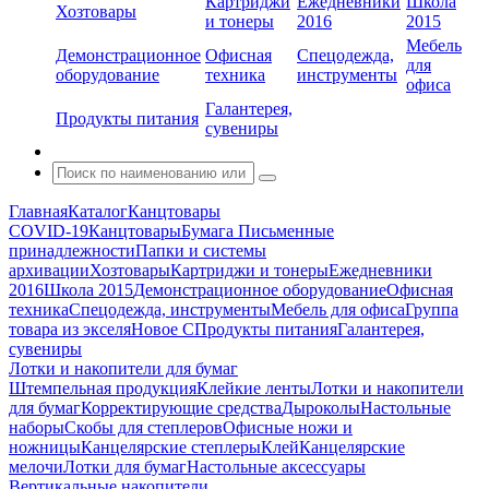
Картриджи
Ежедневники
Школа
Хозтовары
и тонеры
2016
2015
Мебель
Демонстрационное
Офисная
Спецодежда,
для
оборудование
техника
инструменты
офиса
Галантерея,
Продукты питания
сувениры
Главная
Каталог
Канцтовары
COVID-19
Канцтовары
Бумага
Письменные
принадлежности
Папки и системы
архивации
Хозтовары
Картриджи и тонеры
Ежедневники
2016
Школа 2015
Демонстрационное оборудование
Офисная
техника
Спецодежда, инструменты
Мебель для офиса
Группа
товара из экселя
Новое С
Продукты питания
Галантерея,
сувениры
Лотки и накопители для бумаг
Штемпельная продукция
Клейкие ленты
Лотки и накопители
для бумаг
Корректирующие средства
Дыроколы
Настольные
наборы
Скобы для степлеров
Офисные ножи и
ножницы
Канцелярские степлеры
Клей
Канцелярские
мелочи
Лотки для бумаг
Настольные аксессуары
Вертикальные накопители