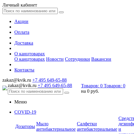
Личный кабинет
Акции
Оплата
Доставка
О канцтоварах
О канцтоварах
Новости
Сотрудники
Вакансии
Контакты
zakaz@kvik.ru
+7 495 649-65-88
zakaz@kvik.ru
+7 495 649-65-88
Товаров:
0
Товаров:
0
на
0 руб.
Меню
COVID-19
Средст
Мыло
Салфетки
дезинф
Дозаторы
антибактериальное
антибактериальные
и