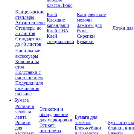
класса Люкс
Канцелярские
Клей
Канцелярские
степлеры
Клеящие
мелочи
Антистеплеры
карандаши
Зажимы для
Степлеры до
Лотки для
Клей ПВА
бумаг
25 листов
Клей
Скрепки
Стандартные
специальный
Булавки
до 40 листов
Настольные
аксессуары
Коврики на
стол
Подставки с
наполнением
Подушки для
смачивания
пальцев
Бумага
Ролики и
Этикетки и
чековая
оборудование
лента
Бумага для
для маркировки
Ролики
заметок
Бухгалтерск
Этикет-
для
Блок-кубики
бланки, кни
пистолеты
кассовых
для заметок
Бланки