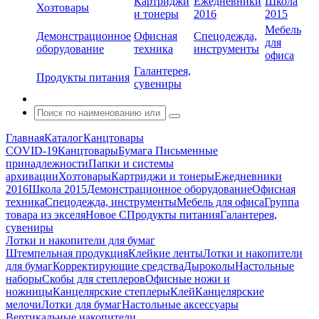
Картриджи
Ежедневники
Школа
Хозтовары
и тонеры
2016
2015
Мебель
Демонстрационное
Офисная
Спецодежда,
для
оборудование
техника
инструменты
офиса
Галантерея,
Продукты питания
сувениры
Главная
Каталог
Канцтовары
COVID-19
Канцтовары
Бумага
Письменные
принадлежности
Папки и системы
архивации
Хозтовары
Картриджи и тонеры
Ежедневники
2016
Школа 2015
Демонстрационное оборудование
Офисная
техника
Спецодежда, инструменты
Мебель для офиса
Группа
товара из экселя
Новое С
Продукты питания
Галантерея,
сувениры
Лотки и накопители для бумаг
Штемпельная продукция
Клейкие ленты
Лотки и накопители
для бумаг
Корректирующие средства
Дыроколы
Настольные
наборы
Скобы для степлеров
Офисные ножи и
ножницы
Канцелярские степлеры
Клей
Канцелярские
мелочи
Лотки для бумаг
Настольные аксессуары
Вертикальные накопители