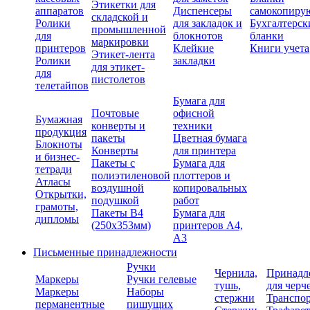
Этикетки для
аппаратов
Диспенсеры
самокопиру
складской и
Ролики
для закладок и
Бухгалтерск
промышленной
для
блокнотов
бланки
маркировки
принтеров
Клейкие
Книги учета
Этикет-лента
Ролики
закладки
для этикет-
для
пистолетов
телетайпов
Бумага для
Почтовые
офисной
Бумажная
конверты и
техники
продукция
пакеты
Цветная бумага
Блокноты
Конверты
для принтера
и бизнес-
Пакеты с
Бумага для
тетради
полиэтиленовой
плоттеров и
Атласы
воздушной
копировальных
Открытки,
подушкой
работ
грамоты,
Пакеты В4
Бумага для
дипломы
(250х353мм)
принтеров А4,
А3
Письменные принадлежности
Ручки
Чернила,
Принадл
Маркеры
Ручки гелевые
тушь,
для черч
Маркеры
Наборы
стержни
Транспо
перманентные
пишущих