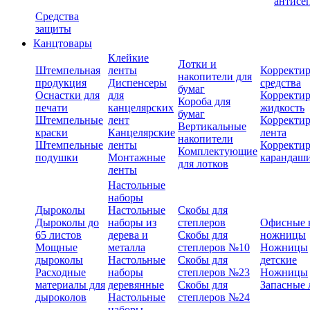
антисе
Средства
защиты
Канцтовары
Клейкие
Лотки и
Штемпельная
ленты
Корректи
накопители для
продукция
Диспенсеры
средства
бумаг
Оснастки для
для
Корректи
Короба для
печати
канцелярских
жидкость
бумаг
Штемпельные
лент
Корректи
Вертикальные
краски
Канцелярские
лента
накопители
Штемпельные
ленты
Корректи
Комплектующие
подушки
Монтажные
карандаш
для лотков
ленты
Настольные
наборы
Дыроколы
Настольные
Скобы для
Дыроколы до
наборы из
степлеров
Офисные 
65 листов
дерева и
Скобы для
ножницы
Мощные
металла
степлеров №10
Ножницы
дыроколы
Настольные
Скобы для
детские
Расходные
наборы
степлеров №23
Ножницы
материалы для
деревянные
Скобы для
Запасные 
дыроколов
Настольные
степлеров №24
наборы