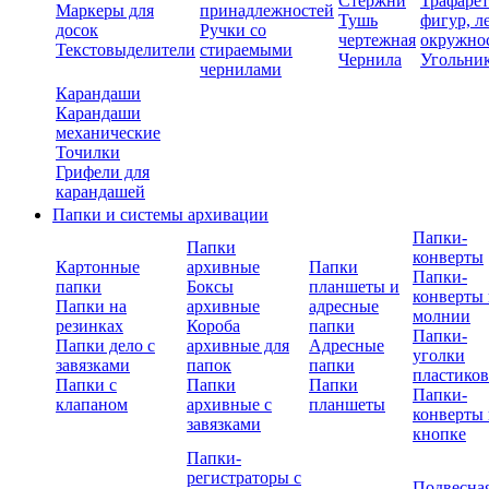
Стержни
Трафаре
Маркеры для
принадлежностей
Тушь
фигур, л
досок
Ручки со
чертежная
окружно
Текстовыделители
стираемыми
Чернила
Угольни
чернилами
Карандаши
Карандаши
механические
Точилки
Грифели для
карандашей
Папки и системы архивации
Папки-
Папки
конверты
Картонные
архивные
Папки
Папки-
папки
Боксы
планшеты и
конверты 
Папки на
архивные
адресные
молнии
резинках
Короба
папки
Папки-
Папки дело с
архивные для
Адресные
уголки
завязками
папок
папки
пластико
Папки с
Папки
Папки
Папки-
клапаном
архивные с
планшеты
конверты 
завязками
кнопке
Папки-
регистраторы с
Подвесна