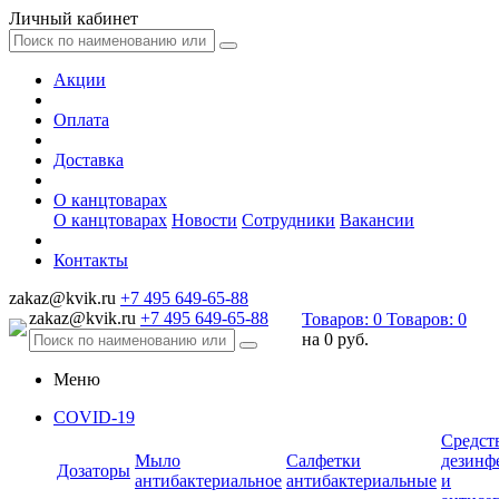
Личный кабинет
Акции
Оплата
Доставка
О канцтоварах
О канцтоварах
Новости
Сотрудники
Вакансии
Контакты
zakaz@kvik.ru
+7 495 649-65-88
zakaz@kvik.ru
+7 495 649-65-88
Товаров:
0
Товаров:
0
на
0 руб.
Меню
COVID-19
Средст
Мыло
Салфетки
дезинф
Дозаторы
антибактериальное
антибактериальные
и