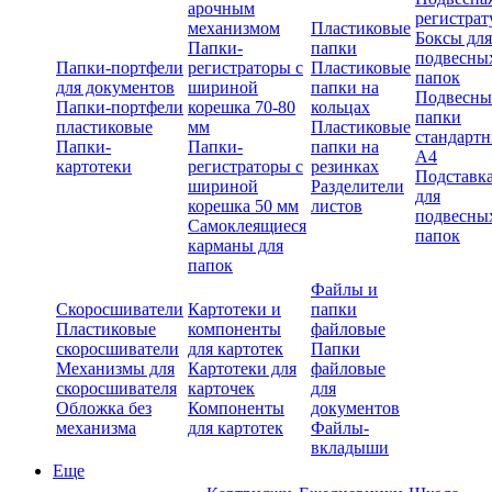
арочным
регистрат
механизмом
Пластиковые
Боксы для
Папки-
папки
подвесны
Папки-портфели
регистраторы с
Пластиковые
папок
для документов
шириной
папки на
Подвесны
Папки-портфели
корешка 70-80
кольцах
папки
пластиковые
мм
Пластиковые
стандарт
Папки-
Папки-
папки на
А4
картотеки
регистраторы с
резинках
Подставк
шириной
Разделители
для
корешка 50 мм
листов
подвесны
Самоклеящиеся
папок
карманы для
папок
Файлы и
Скоросшиватели
Картотеки и
папки
Пластиковые
компоненты
файловые
скоросшиватели
для картотек
Папки
Механизмы для
Картотеки для
файловые
скоросшивателя
карточек
для
Обложка без
Компоненты
документов
механизма
для картотек
Файлы-
вкладыши
Еще