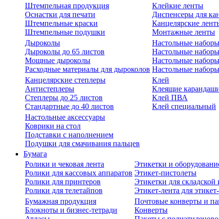
Штемпельная продукция
Клейкие ленты
Оснастки для печати
Диспенсеры для ка
Штемпельные краски
Канцелярские лент
Штемпельные подушки
Монтажные ленты
Дыроколы
Настольные набор
Дыроколы до 65 листов
Настольные наборы 
Мощные дыроколы
Настольные наборы
Расходные материалы для дыроколов
Настольные наборы
Канцелярские степлеры
Клей
Антистеплеры
Клеящие карандаш
Степлеры до 25 листов
Клей ПВА
Стандартные до 40 листов
Клей специальный
Настольные аксессуары
Коврики на стол
Подставки с наполнением
Подушки для смачивания пальцев
Бумага
Ролики и чековая лента
Этикетки и оборудовани
Ролики для кассовых аппаратов
Этикет-пистолеты
Ролики для принтеров
Этикетки для складско
Ролики для телетайпов
Этикет-лента для этикет
Бумажная продукция
Почтовые конверты и па
Блокноты и бизнес-тетради
Конверты
Атласы
Пакеты с полиэтиленов