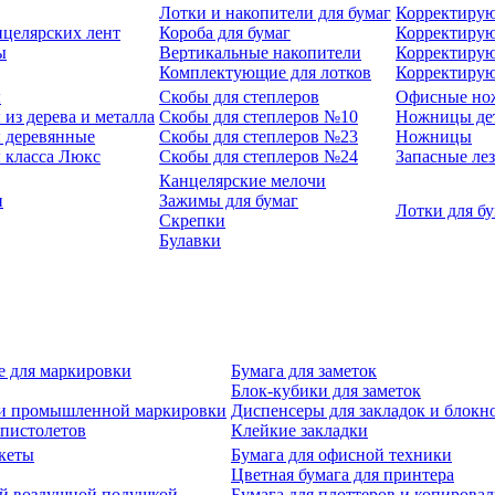
Лотки и накопители для бумаг
Корректирую
нцелярских лент
Короба для бумаг
Корректирую
ы
Вертикальные накопители
Корректирую
Комплектующие для лотков
Корректиру
ы
Скобы для степлеров
Офисные но
из дерева и металла
Скобы для степлеров №10
Ножницы де
 деревянные
Скобы для степлеров №23
Ножницы
 класса Люкс
Скобы для степлеров №24
Запасные ле
Канцелярские мелочи
и
Зажимы для бумаг
Лотки для б
Скрепки
Булавки
е для маркировки
Бумага для заметок
Блок-кубики для заметок
й и промышленной маркировки
Диспенсеры для закладок и блокн
-пистолетов
Клейкие закладки
кеты
Бумага для офисной техники
Цветная бумага для принтера
ой воздушной подушкой
Бумага для плоттеров и копирова