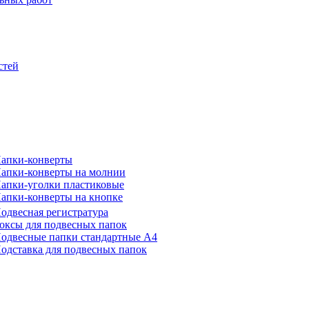
стей
апки-конверты
апки-конверты на молнии
апки-уголки пластиковые
апки-конверты на кнопке
одвесная регистратура
оксы для подвесных папок
одвесные папки стандартные А4
одставка для подвесных папок