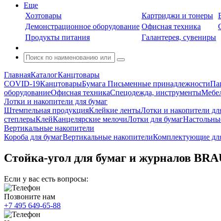
Еще
Хозтовары
Картриджи и тонеры
Демонстрационное оборудование
Офисная техника
Продукты питания
Галантерея, сувениры
Главная
Каталог
Канцтовары
COVID-19
Канцтовары
Бумага
Письменные принадлежности
Па
оборудование
Офисная техника
Спецодежда, инструменты
Мебел
Лотки и накопители для бумаг
Штемпельная продукция
Клейкие ленты
Лотки и накопители дл
степлеры
Клей
Канцелярские мелочи
Лотки для бумаг
Настольны
Вертикальные накопители
Короба для бумаг
Вертикальные накопители
Комплектующие для
Стойка-угол для бумаг и журналов BRA
Если у вас есть вопросы:
Позвоните нам
+7 495 649-65-88