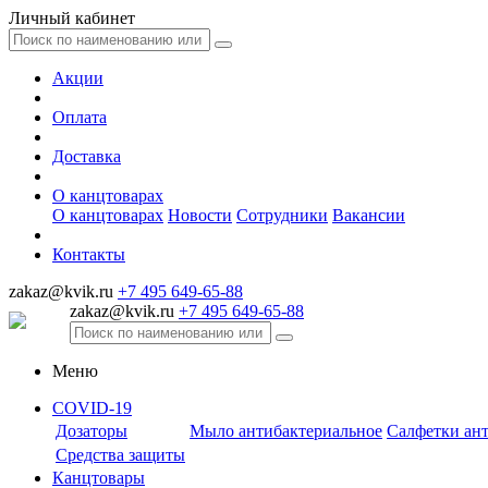
Личный кабинет
Акции
Оплата
Доставка
О канцтоварах
О канцтоварах
Новости
Сотрудники
Вакансии
Контакты
zakaz@kvik.ru
+7 495 649-65-88
zakaz@kvik.ru
+7 495 649-65-88
Меню
COVID-19
Дозаторы
Мыло антибактериальное
Салфетки ан
Средства защиты
Канцтовары