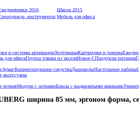
Ежедневники 2016
Школа 2015
Спецодежда, инструменты
Мебель для офиса
пки и системы архивации
Хозтовары
Картриджи и тонеры
Ежедне
ь для офиса
Группа товара из экселя
Новое С
Продукты питания
Г
я бумаг
Корректирующие средства
Дыроколы
Настольные наборы
е аксессуары
 лотков
Модули с лотками
Боксы с выдвижными ящиками
Универ
UBERG ширина 85 мм, эргоном форма, с