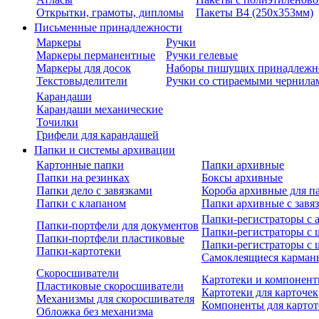
Открытки, грамоты, дипломы
Пакеты В4 (250х353мм)
Письменные принадлежности
Маркеры
Ручки
Маркеры перманентные
Ручки гелевые
Маркеры для досок
Наборы пишущих принадлежн
Текстовыделители
Ручки со стираемыми чернила
Карандаши
Карандаши механические
Точилки
Грифели для карандашей
Папки и системы архивации
Картонные папки
Папки архивные
Папки на резинках
Боксы архивные
Папки дело с завязками
Короба архивные для п
Папки с клапаном
Папки архивные с завя
Папки-регистраторы с
Папки-портфели для документов
Папки-регистраторы с 
Папки-портфели пластиковые
Папки-регистраторы с 
Папки-картотеки
Самоклеящиеся карман
Скоросшиватели
Картотеки и компонент
Пластиковые скоросшиватели
Картотеки для карточек
Механизмы для скоросшивателя
Компоненты для картот
Обложка без механизма