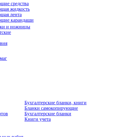
щие средства
щая жидкость
щая лента
ющие карандаши
жи и ножницы
тские
звия
умаг
Бухгалтерские бланки, книги
Бланки самокопирующие
отов
Бухгалтерские бланки
Книги учета
льных работ