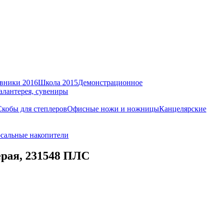
вники 2016
Школа 2015
Демонстрационное
алантерея, сувениры
Скобы для степлеров
Офисные ножи и ножницы
Канцелярские
сальные накопители
ерая, 231548 ПЛС