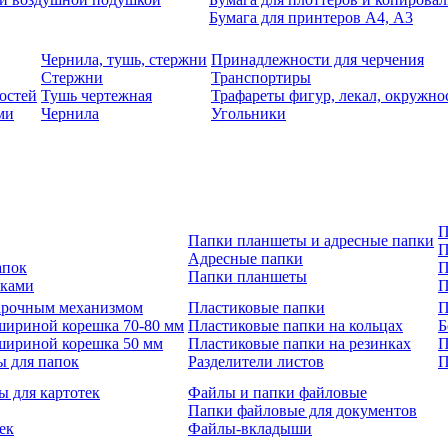
Бумага для принтеров А4, А3
Чернила, тушь, стержни
Принадлежности для черчения
Стержни
Транспортиры
остей
Тушь чертежная
Трафареты фигур, лекал, окружно
ми
Чернила
Угольники
П
Папки планшеты и адресные папки
П
Адресные папки
апок
П
Папки планшеты
зками
П
 арочным механизмом
Пластиковые папки
П
шириной корешка 70-80 мм
Пластиковые папки на кольцах
Б
шириной корешка 50 мм
Пластиковые папки на резинках
П
ы для папок
Разделители листов
П
ы для картотек
Файлы и папки файловые
Папки файловые для документов
ек
Файлы-вкладыши