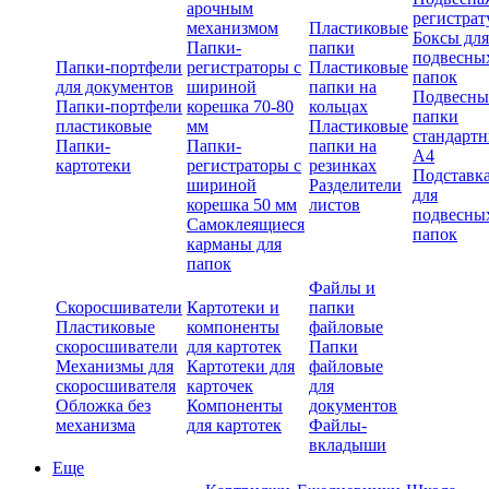
арочным
регистрат
механизмом
Пластиковые
Боксы для
Папки-
папки
подвесны
Папки-портфели
регистраторы с
Пластиковые
папок
для документов
шириной
папки на
Подвесны
Папки-портфели
корешка 70-80
кольцах
папки
пластиковые
мм
Пластиковые
стандарт
Папки-
Папки-
папки на
А4
картотеки
регистраторы с
резинках
Подставк
шириной
Разделители
для
корешка 50 мм
листов
подвесны
Самоклеящиеся
папок
карманы для
папок
Файлы и
Скоросшиватели
Картотеки и
папки
Пластиковые
компоненты
файловые
скоросшиватели
для картотек
Папки
Механизмы для
Картотеки для
файловые
скоросшивателя
карточек
для
Обложка без
Компоненты
документов
механизма
для картотек
Файлы-
вкладыши
Еще