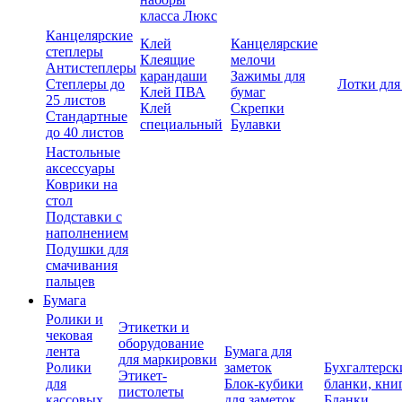
класса Люкс
Канцелярские
Клей
Канцелярские
степлеры
Клеящие
мелочи
Антистеплеры
карандаши
Зажимы для
Степлеры до
Лотки для
Клей ПВА
бумаг
25 листов
Клей
Скрепки
Стандартные
специальный
Булавки
до 40 листов
Настольные
аксессуары
Коврики на
стол
Подставки с
наполнением
Подушки для
смачивания
пальцев
Бумага
Ролики и
Этикетки и
чековая
оборудование
лента
Бумага для
для маркировки
Ролики
заметок
Бухгалтерск
Этикет-
для
Блок-кубики
бланки, кни
пистолеты
кассовых
для заметок
Бланки