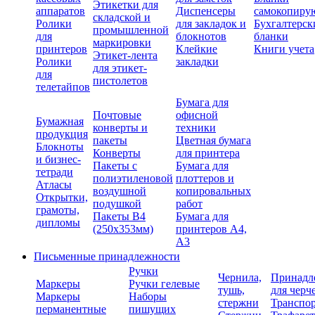
Этикетки для
аппаратов
Диспенсеры
самокопиру
складской и
Ролики
для закладок и
Бухгалтерск
промышленной
для
блокнотов
бланки
маркировки
принтеров
Клейкие
Книги учета
Этикет-лента
Ролики
закладки
для этикет-
для
пистолетов
телетайпов
Бумага для
Почтовые
офисной
Бумажная
конверты и
техники
продукция
пакеты
Цветная бумага
Блокноты
Конверты
для принтера
и бизнес-
Пакеты с
Бумага для
тетради
полиэтиленовой
плоттеров и
Атласы
воздушной
копировальных
Открытки,
подушкой
работ
грамоты,
Пакеты В4
Бумага для
дипломы
(250х353мм)
принтеров А4,
А3
Письменные принадлежности
Ручки
Чернила,
Принадл
Маркеры
Ручки гелевые
тушь,
для черч
Маркеры
Наборы
стержни
Транспо
перманентные
пишущих