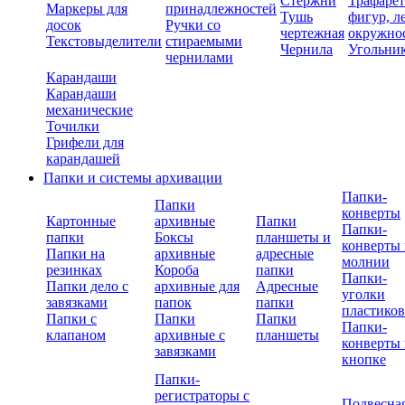
Стержни
Трафаре
Маркеры для
принадлежностей
Тушь
фигур, л
досок
Ручки со
чертежная
окружно
Текстовыделители
стираемыми
Чернила
Угольни
чернилами
Карандаши
Карандаши
механические
Точилки
Грифели для
карандашей
Папки и системы архивации
Папки-
Папки
конверты
Картонные
архивные
Папки
Папки-
папки
Боксы
планшеты и
конверты 
Папки на
архивные
адресные
молнии
резинках
Короба
папки
Папки-
Папки дело с
архивные для
Адресные
уголки
завязками
папок
папки
пластико
Папки с
Папки
Папки
Папки-
клапаном
архивные с
планшеты
конверты 
завязками
кнопке
Папки-
регистраторы с
Подвесна