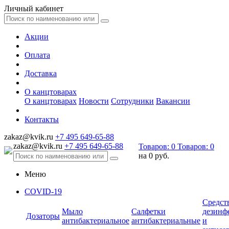
Личный кабинет
Акции
Оплата
Доставка
О канцтоварах
О канцтоварах
Новости
Сотрудники
Вакансии
Контакты
zakaz@kvik.ru
+7 495 649-65-88
zakaz@kvik.ru
+7 495 649-65-88
Товаров:
0
Товаров:
0
на
0 руб.
Меню
COVID-19
Средст
Мыло
Салфетки
дезинф
Дозаторы
антибактериальное
антибактериальные
и