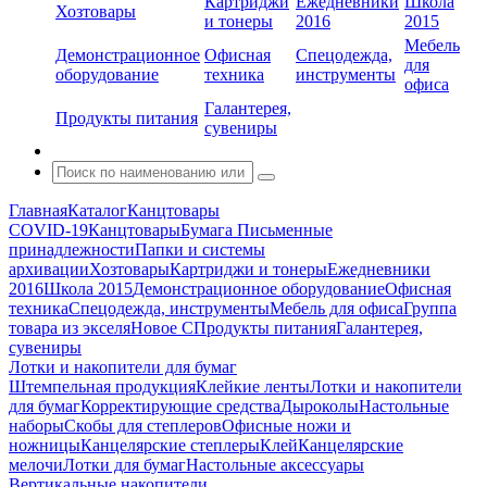
Картриджи
Ежедневники
Школа
Хозтовары
и тонеры
2016
2015
Мебель
Демонстрационное
Офисная
Спецодежда,
для
оборудование
техника
инструменты
офиса
Галантерея,
Продукты питания
сувениры
Главная
Каталог
Канцтовары
COVID-19
Канцтовары
Бумага
Письменные
принадлежности
Папки и системы
архивации
Хозтовары
Картриджи и тонеры
Ежедневники
2016
Школа 2015
Демонстрационное оборудование
Офисная
техника
Спецодежда, инструменты
Мебель для офиса
Группа
товара из экселя
Новое С
Продукты питания
Галантерея,
сувениры
Лотки и накопители для бумаг
Штемпельная продукция
Клейкие ленты
Лотки и накопители
для бумаг
Корректирующие средства
Дыроколы
Настольные
наборы
Скобы для степлеров
Офисные ножи и
ножницы
Канцелярские степлеры
Клей
Канцелярские
мелочи
Лотки для бумаг
Настольные аксессуары
Вертикальные накопители