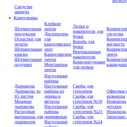
антисе
Средства
защиты
Канцтовары
Клейкие
Лотки и
Штемпельная
ленты
Корректи
накопители для
продукция
Диспенсеры
средства
бумаг
Оснастки для
для
Корректи
Короба для
печати
канцелярских
жидкость
бумаг
Штемпельные
лент
Корректи
Вертикальные
краски
Канцелярские
лента
накопители
Штемпельные
ленты
Корректи
Комплектующие
подушки
Монтажные
карандаш
для лотков
ленты
Настольные
наборы
Дыроколы
Настольные
Скобы для
Дыроколы до
наборы из
степлеров
Офисные 
65 листов
дерева и
Скобы для
ножницы
Мощные
металла
степлеров №10
Ножницы
дыроколы
Настольные
Скобы для
детские
Расходные
наборы
степлеров №23
Ножницы
материалы для
деревянные
Скобы для
Запасные 
дыроколов
Настольные
степлеров №24
наборы