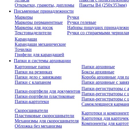
Открытки, грамоты, дипломы
Пакеты В4 (250х353мм)
Письменные принадлежности
Маркеры
Ручки
Маркеры перманентные
Ручки гелевые
Маркеры для досок
Наборы пишущих принадлежн
Текстовыделители
Ручки со стираемыми чернила
Карандаши
Карандаши механические
Точилки
Грифели для карандашей
Папки и системы архивации
Картонные папки
Папки архивные
Папки на резинках
Боксы архивные
Папки дело с завязками
Короба архивные для п
Папки с клапаном
Папки архивные с завя
Папки-регистраторы с
Папки-портфели для документов
Папки-регистраторы с 
Папки-портфели пластиковые
Папки-регистраторы с 
Папки-картотеки
Самоклеящиеся карман
Скоросшиватели
Картотеки и компонент
Пластиковые скоросшиватели
Картотеки для карточек
Механизмы для скоросшивателя
Компоненты для картот
Обложка без механизма