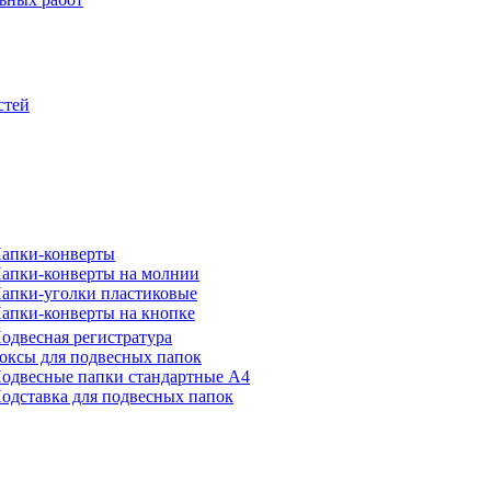
стей
апки-конверты
апки-конверты на молнии
апки-уголки пластиковые
апки-конверты на кнопке
одвесная регистратура
оксы для подвесных папок
одвесные папки стандартные А4
одставка для подвесных папок