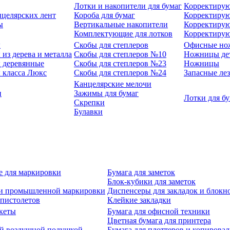
Лотки и накопители для бумаг
Корректирую
нцелярских лент
Короба для бумаг
Корректирую
ы
Вертикальные накопители
Корректирую
Комплектующие для лотков
Корректиру
ы
Скобы для степлеров
Офисные но
из дерева и металла
Скобы для степлеров №10
Ножницы де
 деревянные
Скобы для степлеров №23
Ножницы
 класса Люкс
Скобы для степлеров №24
Запасные ле
Канцелярские мелочи
и
Зажимы для бумаг
Лотки для б
Скрепки
Булавки
е для маркировки
Бумага для заметок
Блок-кубики для заметок
й и промышленной маркировки
Диспенсеры для закладок и блокн
-пистолетов
Клейкие закладки
кеты
Бумага для офисной техники
Цветная бумага для принтера
ой воздушной подушкой
Бумага для плоттеров и копирова