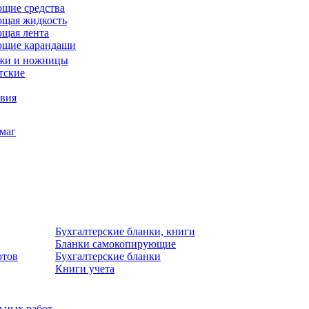
щие средства
щая жидкость
щая лента
ющие карандаши
жи и ножницы
тские
звия
умаг
Бухгалтерские бланки, книги
Бланки самокопирующие
отов
Бухгалтерские бланки
Книги учета
льных работ