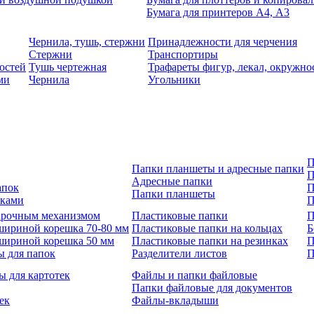
Бумага для принтеров А4, А3
Чернила, тушь, стержни
Принадлежности для черчения
Стержни
Транспортиры
остей
Тушь чертежная
Трафареты фигур, лекал, окружно
ми
Чернила
Угольники
П
Папки планшеты и адресные папки
П
Адресные папки
апок
П
Папки планшеты
зками
П
 арочным механизмом
Пластиковые папки
П
шириной корешка 70-80 мм
Пластиковые папки на кольцах
Б
шириной корешка 50 мм
Пластиковые папки на резинках
П
ы для папок
Разделители листов
П
ы для картотек
Файлы и папки файловые
Папки файловые для документов
ек
Файлы-вкладыши