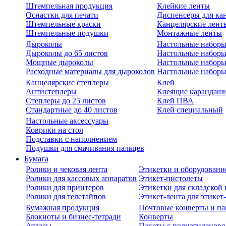
Штемпельная продукция
Клейкие ленты
Оснастки для печати
Диспенсеры для ка
Штемпельные краски
Канцелярские лент
Штемпельные подушки
Монтажные ленты
Дыроколы
Настольные набор
Дыроколы до 65 листов
Настольные наборы 
Мощные дыроколы
Настольные наборы
Расходные материалы для дыроколов
Настольные наборы
Канцелярские степлеры
Клей
Антистеплеры
Клеящие карандаш
Степлеры до 25 листов
Клей ПВА
Стандартные до 40 листов
Клей специальный
Настольные аксессуары
Коврики на стол
Подставки с наполнением
Подушки для смачивания пальцев
Бумага
Ролики и чековая лента
Этикетки и оборудовани
Ролики для кассовых аппаратов
Этикет-пистолеты
Ролики для принтеров
Этикетки для складско
Ролики для телетайпов
Этикет-лента для этикет
Бумажная продукция
Почтовые конверты и па
Блокноты и бизнес-тетради
Конверты
Атласы
Пакеты с полиэтиленов