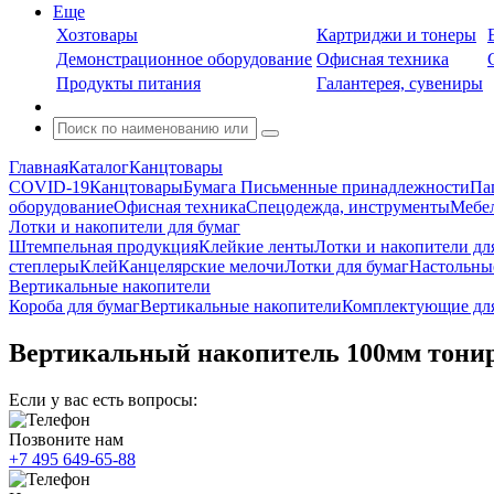
Еще
Хозтовары
Картриджи и тонеры
Демонстрационное оборудование
Офисная техника
Продукты питания
Галантерея, сувениры
Главная
Каталог
Канцтовары
COVID-19
Канцтовары
Бумага
Письменные принадлежности
Па
оборудование
Офисная техника
Спецодежда, инструменты
Мебел
Лотки и накопители для бумаг
Штемпельная продукция
Клейкие ленты
Лотки и накопители дл
степлеры
Клей
Канцелярские мелочи
Лотки для бумаг
Настольны
Вертикальные накопители
Короба для бумаг
Вертикальные накопители
Комплектующие для
Вертикальный накопитель 100мм тонир
Если у вас есть вопросы:
Позвоните нам
+7 495 649-65-88