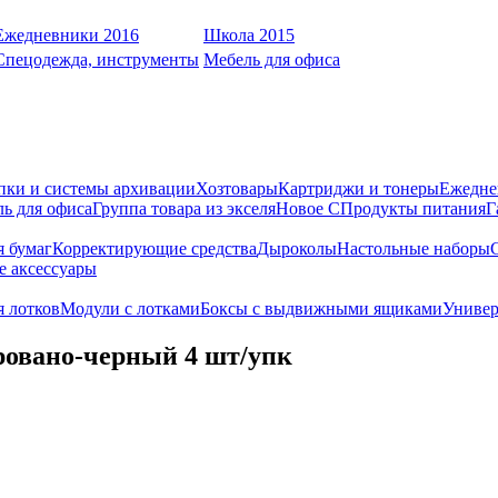
Ежедневники 2016
Школа 2015
Спецодежда, инструменты
Мебель для офиса
пки и системы архивации
Хозтовары
Картриджи и тонеры
Ежедне
ь для офиса
Группа товара из экселя
Новое С
Продукты питания
Г
я бумаг
Корректирующие средства
Дыроколы
Настольные наборы
е аксессуары
 лотков
Модули с лотками
Боксы с выдвижными ящиками
Универ
овано-черный 4 шт/упк