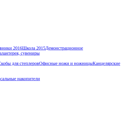
вники 2016
Школа 2015
Демонстрационное
алантерея, сувениры
Скобы для степлеров
Офисные ножи и ножницы
Канцелярские
сальные накопители