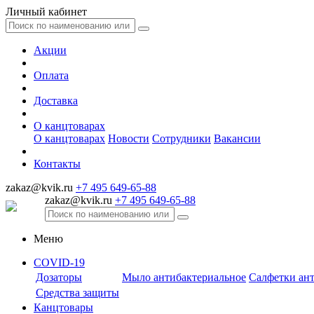
Личный кабинет
Акции
Оплата
Доставка
О канцтоварах
О канцтоварах
Новости
Сотрудники
Вакансии
Контакты
zakaz@kvik.ru
+7 495 649-65-88
zakaz@kvik.ru
+7 495 649-65-88
Меню
COVID-19
Дозаторы
Мыло антибактериальное
Салфетки ан
Средства защиты
Канцтовары