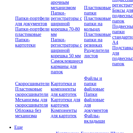
арочным
регистрат
механизмом
Пластиковые
Боксы для
Папки-
папки
подвесны
Папки-портфели
регистраторы с
Пластиковые
папок
для документов
шириной
папки на
Подвесны
Папки-портфели
корешка 70-80
кольцах
папки
пластиковые
мм
Пластиковые
стандарт
Папки-
Папки-
папки на
А4
картотеки
регистраторы с
резинках
Подставк
шириной
Разделители
для
корешка 50 мм
листов
подвесны
Самоклеящиеся
папок
карманы для
папок
Файлы и
Скоросшиватели
Картотеки и
папки
Пластиковые
компоненты
файловые
скоросшиватели
для картотек
Папки
Механизмы для
Картотеки для
файловые
скоросшивателя
карточек
для
Обложка без
Компоненты
документов
механизма
для картотек
Файлы-
вкладыши
Еще