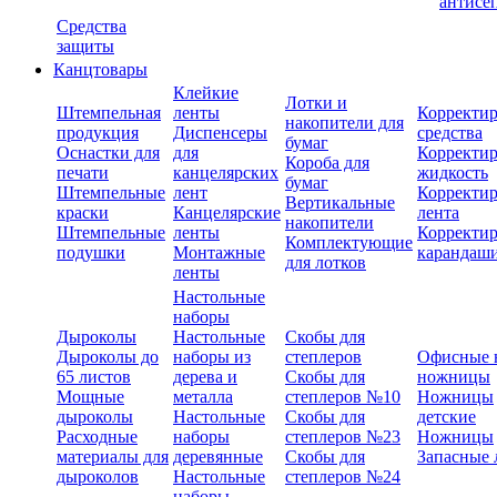
антисе
Средства
защиты
Канцтовары
Клейкие
Лотки и
Штемпельная
ленты
Корректи
накопители для
продукция
Диспенсеры
средства
бумаг
Оснастки для
для
Корректи
Короба для
печати
канцелярских
жидкость
бумаг
Штемпельные
лент
Корректи
Вертикальные
краски
Канцелярские
лента
накопители
Штемпельные
ленты
Корректи
Комплектующие
подушки
Монтажные
карандаш
для лотков
ленты
Настольные
наборы
Дыроколы
Настольные
Скобы для
Дыроколы до
наборы из
степлеров
Офисные 
65 листов
дерева и
Скобы для
ножницы
Мощные
металла
степлеров №10
Ножницы
дыроколы
Настольные
Скобы для
детские
Расходные
наборы
степлеров №23
Ножницы
материалы для
деревянные
Скобы для
Запасные 
дыроколов
Настольные
степлеров №24
наборы