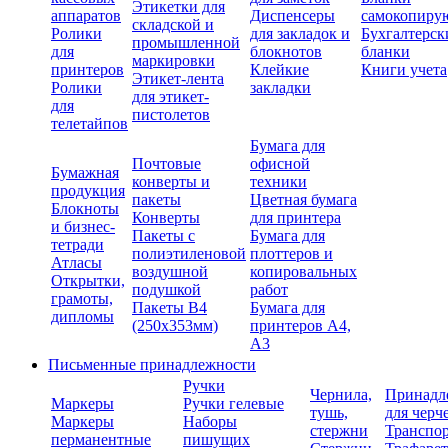
Этикетки для
аппаратов
Диспенсеры
самокопиру
складской и
Ролики
для закладок и
Бухгалтерск
промышленной
для
блокнотов
бланки
маркировки
принтеров
Клейкие
Книги учета
Этикет-лента
Ролики
закладки
для этикет-
для
пистолетов
телетайпов
Бумага для
Почтовые
офисной
Бумажная
конверты и
техники
продукция
пакеты
Цветная бумага
Блокноты
Конверты
для принтера
и бизнес-
Пакеты с
Бумага для
тетради
полиэтиленовой
плоттеров и
Атласы
воздушной
копировальных
Открытки,
подушкой
работ
грамоты,
Пакеты В4
Бумага для
дипломы
(250х353мм)
принтеров А4,
А3
Письменные принадлежности
Ручки
Чернила,
Принадл
Маркеры
Ручки гелевые
тушь,
для черч
Маркеры
Наборы
стержни
Транспо
перманентные
пишущих