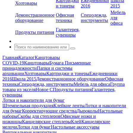
Картриджи
Ежедневники
Школа
Хозтовары
и тонеры
2016
2015
Мебель
Демонстрационное
Офисная
Спецодежда,
для
оборудование
техника
инструменты
офиса
Галантерея,
Продукты питания
сувениры
Главная
Каталог
Канцтовары
COVID-19
Канцтовары
Бумага
Письменные
принадлежности
Папки и системы
архивации
Хозтовары
Картриджи и тонеры
Ежедневники
2016
Школа 2015
Демонстрационное оборудование
Офисная
техника
Спецодежда, инструменты
Мебель для офиса
Группа
товара из экселя
Новое С
Продукты питания
Галантерея,
сувениры
Лотки и накопители для бумаг
Штемпельная продукция
Клейкие ленты
Лотки и накопители
для бумаг
Корректирующие средства
Дыроколы
Настольные
наборы
Скобы для степлеров
Офисные ножи и
ножницы
Канцелярские степлеры
Клей
Канцелярские
мелочи
Лотки для бумаг
Настольные аксессуары
Вертикальные накопители