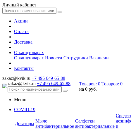
Личный кабинет
Акции
Оплата
Доставка
О канцтоварах
О канцтоварах
Новости
Сотрудники
Вакансии
Контакты
zakaz@kvik.ru
+7 495 649-65-88
zakaz@kvik.ru
+7 495 649-65-88
Товаров:
0
Товаров:
0
на
0 руб.
Меню
COVID-19
Средст
Мыло
Салфетки
дезинф
Дозаторы
антибактериальное
антибактериальные
и