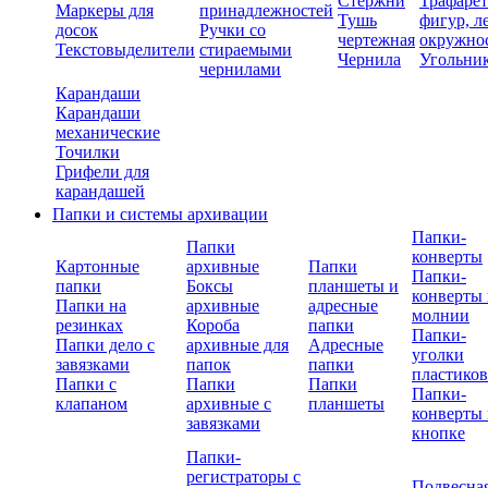
Стержни
Трафаре
Маркеры для
принадлежностей
Тушь
фигур, л
досок
Ручки со
чертежная
окружно
Текстовыделители
стираемыми
Чернила
Угольни
чернилами
Карандаши
Карандаши
механические
Точилки
Грифели для
карандашей
Папки и системы архивации
Папки-
Папки
конверты
Картонные
архивные
Папки
Папки-
папки
Боксы
планшеты и
конверты 
Папки на
архивные
адресные
молнии
резинках
Короба
папки
Папки-
Папки дело с
архивные для
Адресные
уголки
завязками
папок
папки
пластико
Папки с
Папки
Папки
Папки-
клапаном
архивные с
планшеты
конверты 
завязками
кнопке
Папки-
регистраторы с
Подвесна