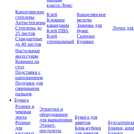
класса Люкс
Канцелярские
Клей
Канцелярские
степлеры
Клеящие
мелочи
Антистеплеры
карандаши
Зажимы для
Степлеры до
Лотки для
Клей ПВА
бумаг
25 листов
Клей
Скрепки
Стандартные
специальный
Булавки
до 40 листов
Настольные
аксессуары
Коврики на
стол
Подставки с
наполнением
Подушки для
смачивания
пальцев
Бумага
Ролики и
Этикетки и
чековая
оборудование
лента
Бумага для
для маркировки
Ролики
заметок
Бухгалтерск
Этикет-
для
Блок-кубики
бланки, кни
пистолеты
кассовых
для заметок
Бланки