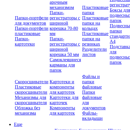
арочным
регистрат
механизмом
Пластиковые
Боксы для
Папки-
папки
подвесны
Папки-портфели
регистраторы с
Пластиковые
папок
для документов
шириной
папки на
Подвесны
Папки-портфели
корешка 70-80
кольцах
папки
пластиковые
мм
Пластиковые
стандарт
Папки-
Папки-
папки на
А4
картотеки
регистраторы с
резинках
Подставк
шириной
Разделители
для
корешка 50 мм
листов
подвесны
Самоклеящиеся
папок
карманы для
папок
Файлы и
Скоросшиватели
Картотеки и
папки
Пластиковые
компоненты
файловые
скоросшиватели
для картотек
Папки
Механизмы для
Картотеки для
файловые
скоросшивателя
карточек
для
Обложка без
Компоненты
документов
механизма
для картотек
Файлы-
вкладыши
Еще