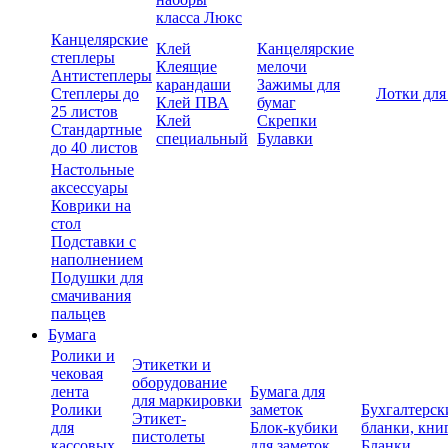
класса Люкс
Канцелярские
Клей
Канцелярские
степлеры
Клеящие
мелочи
Антистеплеры
карандаши
Зажимы для
Степлеры до
Лотки для
Клей ПВА
бумаг
25 листов
Клей
Скрепки
Стандартные
специальный
Булавки
до 40 листов
Настольные
аксессуары
Коврики на
стол
Подставки с
наполнением
Подушки для
смачивания
пальцев
Бумага
Ролики и
Этикетки и
чековая
оборудование
лента
Бумага для
для маркировки
Ролики
заметок
Бухгалтерск
Этикет-
для
Блок-кубики
бланки, кни
пистолеты
кассовых
для заметок
Бланки