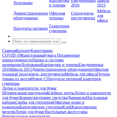
Картриджи
Ежедневники
Школа
Хозтовары
и тонеры
2016
2015
Мебель
Демонстрационное
Офисная
Спецодежда,
для
оборудование
техника
инструменты
офиса
Галантерея,
Продукты питания
сувениры
Главная
Каталог
Канцтовары
COVID-19
Канцтовары
Бумага
Письменные
принадлежности
Папки и системы
архивации
Хозтовары
Картриджи и тонеры
Ежедневники
2016
Школа 2015
Демонстрационное оборудование
Офисная
техника
Спецодежда, инструменты
Мебель для офиса
Группа
товара из экселя
Новое С
Продукты питания
Галантерея,
сувениры
Лотки и накопители для бумаг
Штемпельная продукция
Клейкие ленты
Лотки и накопители
для бумаг
Корректирующие средства
Дыроколы
Настольные
наборы
Скобы для степлеров
Офисные ножи и
ножницы
Канцелярские степлеры
Клей
Канцелярские
мелочи
Лотки для бумаг
Настольные аксессуары
Вертикальные накопители