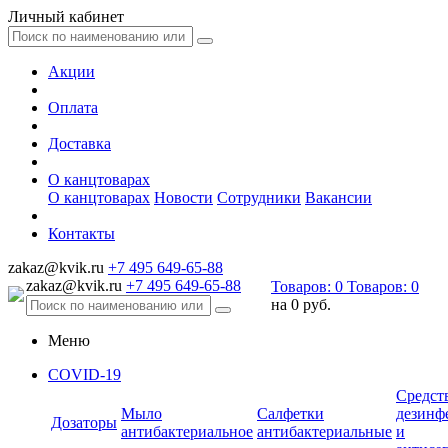
Личный кабинет
Акции
Оплата
Доставка
О канцтоварах
О канцтоварах
Новости
Сотрудники
Вакансии
Контакты
zakaz@kvik.ru
+7 495 649-65-88
zakaz@kvik.ru
+7 495 649-65-88
Товаров:
0
Товаров:
0
на
0 руб.
Меню
COVID-19
Средст
Мыло
Салфетки
дезинф
Дозаторы
антибактериальное
антибактериальные
и