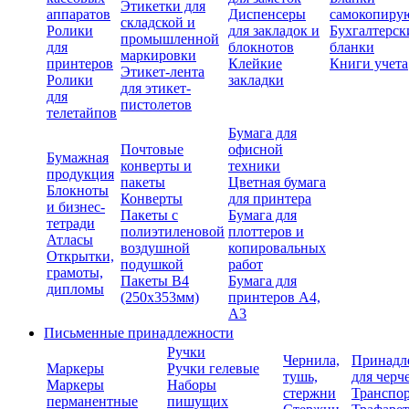
Этикетки для
аппаратов
Диспенсеры
самокопиру
складской и
Ролики
для закладок и
Бухгалтерск
промышленной
для
блокнотов
бланки
маркировки
принтеров
Клейкие
Книги учета
Этикет-лента
Ролики
закладки
для этикет-
для
пистолетов
телетайпов
Бумага для
Почтовые
офисной
Бумажная
конверты и
техники
продукция
пакеты
Цветная бумага
Блокноты
Конверты
для принтера
и бизнес-
Пакеты с
Бумага для
тетради
полиэтиленовой
плоттеров и
Атласы
воздушной
копировальных
Открытки,
подушкой
работ
грамоты,
Пакеты В4
Бумага для
дипломы
(250х353мм)
принтеров А4,
А3
Письменные принадлежности
Ручки
Чернила,
Принадл
Маркеры
Ручки гелевые
тушь,
для черч
Маркеры
Наборы
стержни
Транспо
перманентные
пишущих