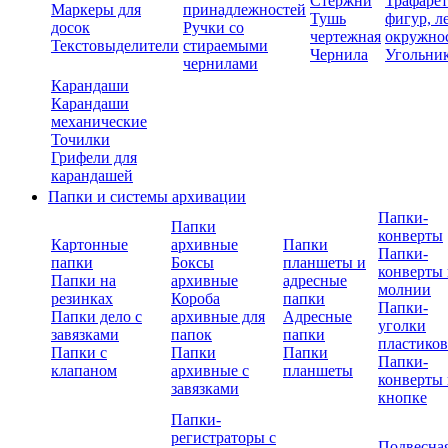
Стержни
Трафаре
Маркеры для
принадлежностей
Тушь
фигур, л
досок
Ручки со
чертежная
окружно
Текстовыделители
стираемыми
Чернила
Угольни
чернилами
Карандаши
Карандаши
механические
Точилки
Грифели для
карандашей
Папки и системы архивации
Папки-
Папки
конверты
Картонные
архивные
Папки
Папки-
папки
Боксы
планшеты и
конверты 
Папки на
архивные
адресные
молнии
резинках
Короба
папки
Папки-
Папки дело с
архивные для
Адресные
уголки
завязками
папок
папки
пластико
Папки с
Папки
Папки
Папки-
клапаном
архивные с
планшеты
конверты 
завязками
кнопке
Папки-
регистраторы с
Подвесна