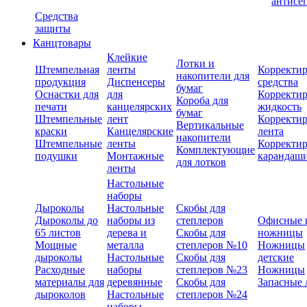
антисе
Средства
защиты
Канцтовары
Клейкие
Лотки и
Штемпельная
ленты
Корректи
накопители для
продукция
Диспенсеры
средства
бумаг
Оснастки для
для
Корректи
Короба для
печати
канцелярских
жидкость
бумаг
Штемпельные
лент
Корректи
Вертикальные
краски
Канцелярские
лента
накопители
Штемпельные
ленты
Корректи
Комплектующие
подушки
Монтажные
карандаш
для лотков
ленты
Настольные
наборы
Дыроколы
Настольные
Скобы для
Дыроколы до
наборы из
степлеров
Офисные 
65 листов
дерева и
Скобы для
ножницы
Мощные
металла
степлеров №10
Ножницы
дыроколы
Настольные
Скобы для
детские
Расходные
наборы
степлеров №23
Ножницы
материалы для
деревянные
Скобы для
Запасные 
дыроколов
Настольные
степлеров №24
наборы