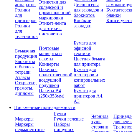
Этикетки для
аппаратов
Диспенсеры
самокопиру
складской и
Ролики
для закладок и
Бухгалтерск
промышленной
для
блокнотов
бланки
маркировки
принтеров
Клейкие
Книги учета
Этикет-лента
Ролики
закладки
для этикет-
для
пистолетов
телетайпов
Бумага для
Почтовые
офисной
Бумажная
конверты и
техники
продукция
пакеты
Цветная бумага
Блокноты
Конверты
для принтера
и бизнес-
Пакеты с
Бумага для
тетради
полиэтиленовой
плоттеров и
Атласы
воздушной
копировальных
Открытки,
подушкой
работ
грамоты,
Пакеты В4
Бумага для
дипломы
(250х353мм)
принтеров А4,
А3
Письменные принадлежности
Ручки
Чернила,
Принадл
Маркеры
Ручки гелевые
тушь,
для черч
Маркеры
Наборы
стержни
Транспо
перманентные
пишущих