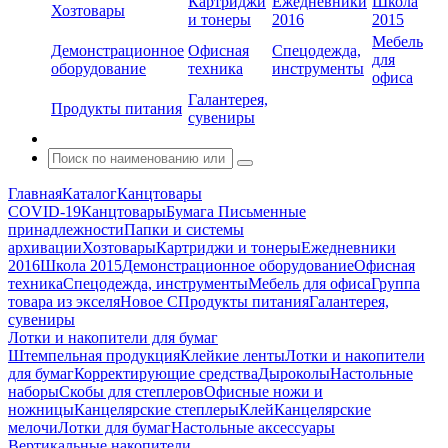
Картриджи
Ежедневники
Школа
Хозтовары
и тонеры
2016
2015
Мебель
Демонстрационное
Офисная
Спецодежда,
для
оборудование
техника
инструменты
офиса
Галантерея,
Продукты питания
сувениры
Главная
Каталог
Канцтовары
COVID-19
Канцтовары
Бумага
Письменные
принадлежности
Папки и системы
архивации
Хозтовары
Картриджи и тонеры
Ежедневники
2016
Школа 2015
Демонстрационное оборудование
Офисная
техника
Спецодежда, инструменты
Мебель для офиса
Группа
товара из экселя
Новое С
Продукты питания
Галантерея,
сувениры
Лотки и накопители для бумаг
Штемпельная продукция
Клейкие ленты
Лотки и накопители
для бумаг
Корректирующие средства
Дыроколы
Настольные
наборы
Скобы для степлеров
Офисные ножи и
ножницы
Канцелярские степлеры
Клей
Канцелярские
мелочи
Лотки для бумаг
Настольные аксессуары
Вертикальные накопители