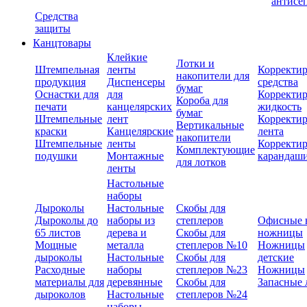
антисе
Средства
защиты
Канцтовары
Клейкие
Лотки и
Штемпельная
ленты
Корректи
накопители для
продукция
Диспенсеры
средства
бумаг
Оснастки для
для
Корректи
Короба для
печати
канцелярских
жидкость
бумаг
Штемпельные
лент
Корректи
Вертикальные
краски
Канцелярские
лента
накопители
Штемпельные
ленты
Корректи
Комплектующие
подушки
Монтажные
карандаш
для лотков
ленты
Настольные
наборы
Дыроколы
Настольные
Скобы для
Дыроколы до
наборы из
степлеров
Офисные 
65 листов
дерева и
Скобы для
ножницы
Мощные
металла
степлеров №10
Ножницы
дыроколы
Настольные
Скобы для
детские
Расходные
наборы
степлеров №23
Ножницы
материалы для
деревянные
Скобы для
Запасные 
дыроколов
Настольные
степлеров №24
наборы