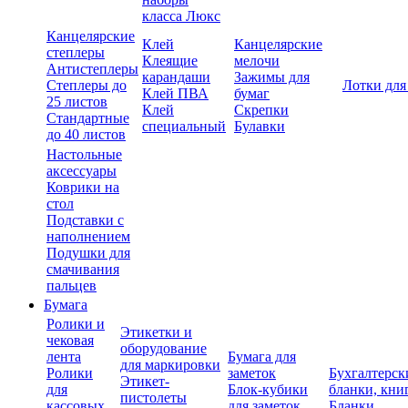
класса Люкс
Канцелярские
Клей
Канцелярские
степлеры
Клеящие
мелочи
Антистеплеры
карандаши
Зажимы для
Степлеры до
Лотки для
Клей ПВА
бумаг
25 листов
Клей
Скрепки
Стандартные
специальный
Булавки
до 40 листов
Настольные
аксессуары
Коврики на
стол
Подставки с
наполнением
Подушки для
смачивания
пальцев
Бумага
Ролики и
Этикетки и
чековая
оборудование
лента
Бумага для
для маркировки
Ролики
заметок
Бухгалтерск
Этикет-
для
Блок-кубики
бланки, кни
пистолеты
кассовых
для заметок
Бланки