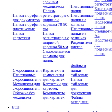
арочным
регистрат
механизмом
Пластиковые
Боксы для
Папки-
папки
подвесны
Папки-портфели
регистраторы с
Пластиковые
папок
для документов
шириной
папки на
Подвесны
Папки-портфели
корешка 70-80
кольцах
папки
пластиковые
мм
Пластиковые
стандарт
Папки-
Папки-
папки на
А4
картотеки
регистраторы с
резинках
Подставк
шириной
Разделители
для
корешка 50 мм
листов
подвесны
Самоклеящиеся
папок
карманы для
папок
Файлы и
Скоросшиватели
Картотеки и
папки
Пластиковые
компоненты
файловые
скоросшиватели
для картотек
Папки
Механизмы для
Картотеки для
файловые
скоросшивателя
карточек
для
Обложка без
Компоненты
документов
механизма
для картотек
Файлы-
вкладыши
Еще