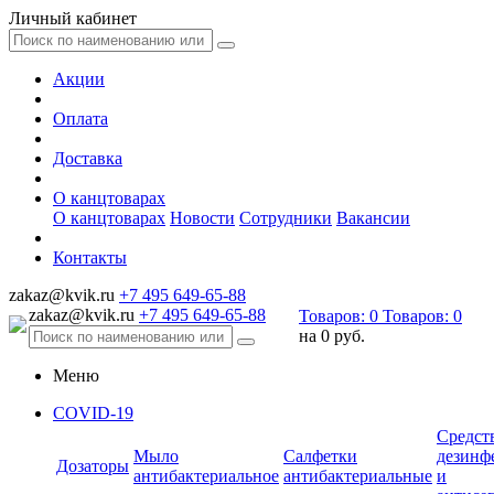
Личный кабинет
Акции
Оплата
Доставка
О канцтоварах
О канцтоварах
Новости
Сотрудники
Вакансии
Контакты
zakaz@kvik.ru
+7 495 649-65-88
zakaz@kvik.ru
+7 495 649-65-88
Товаров:
0
Товаров:
0
на
0 руб.
Меню
COVID-19
Средст
Мыло
Салфетки
дезинф
Дозаторы
антибактериальное
антибактериальные
и