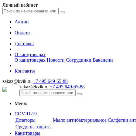
Личный кабинет
Акции
Оплата
Доставка
О канцтоварах
О канцтоварах
Новости
Сотрудники
Вакансии
Контакты
zakaz@kvik.ru
+7 495 649-65-88
zakaz@kvik.ru
+7 495 649-65-88
Меню
COVID-19
Дозаторы
Мыло антибактериальное
Салфетки ан
Средства защиты
Канцтовары