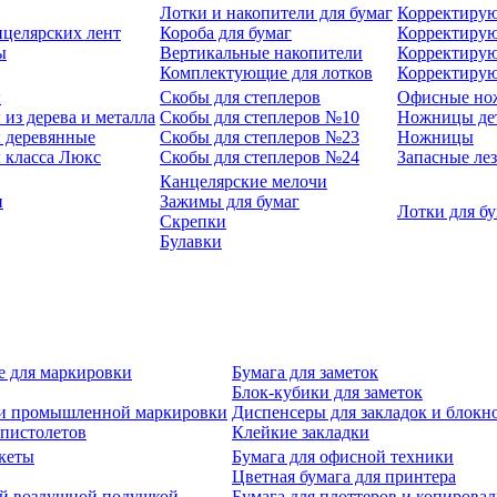
Лотки и накопители для бумаг
Корректирую
нцелярских лент
Короба для бумаг
Корректирую
ы
Вертикальные накопители
Корректирую
Комплектующие для лотков
Корректиру
ы
Скобы для степлеров
Офисные но
из дерева и металла
Скобы для степлеров №10
Ножницы де
 деревянные
Скобы для степлеров №23
Ножницы
 класса Люкс
Скобы для степлеров №24
Запасные ле
Канцелярские мелочи
и
Зажимы для бумаг
Лотки для б
Скрепки
Булавки
е для маркировки
Бумага для заметок
Блок-кубики для заметок
й и промышленной маркировки
Диспенсеры для закладок и блокн
-пистолетов
Клейкие закладки
кеты
Бумага для офисной техники
Цветная бумага для принтера
ой воздушной подушкой
Бумага для плоттеров и копирова