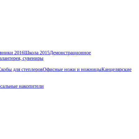
вники 2016
Школа 2015
Демонстрационное
алантерея, сувениры
Скобы для степлеров
Офисные ножи и ножницы
Канцелярские
сальные накопители