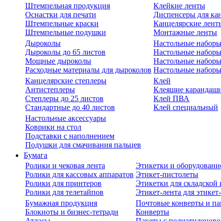
Штемпельная продукция
Клейкие ленты
Оснастки для печати
Диспенсеры для ка
Штемпельные краски
Канцелярские лент
Штемпельные подушки
Монтажные ленты
Дыроколы
Настольные набор
Дыроколы до 65 листов
Настольные наборы 
Мощные дыроколы
Настольные наборы
Расходные материалы для дыроколов
Настольные наборы
Канцелярские степлеры
Клей
Антистеплеры
Клеящие карандаш
Степлеры до 25 листов
Клей ПВА
Стандартные до 40 листов
Клей специальный
Настольные аксессуары
Коврики на стол
Подставки с наполнением
Подушки для смачивания пальцев
Бумага
Ролики и чековая лента
Этикетки и оборудовани
Ролики для кассовых аппаратов
Этикет-пистолеты
Ролики для принтеров
Этикетки для складско
Ролики для телетайпов
Этикет-лента для этикет
Бумажная продукция
Почтовые конверты и па
Блокноты и бизнес-тетради
Конверты
Атласы
Пакеты с полиэтиленов