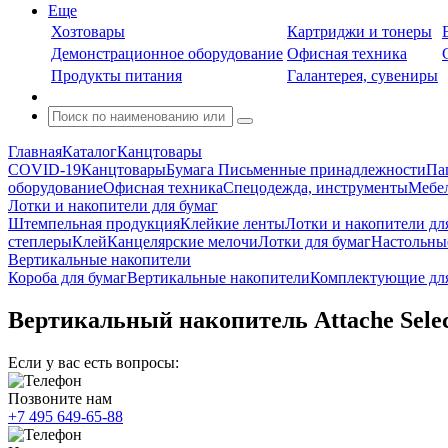
Еще
Хозтовары
Картриджи и тонеры
Демонстрационное оборудование
Офисная техника
Продукты питания
Галантерея, сувениры
Главная
Каталог
Канцтовары
COVID-19
Канцтовары
Бумага
Письменные принадлежности
Па
оборудование
Офисная техника
Спецодежда, инструменты
Мебел
Лотки и накопители для бумаг
Штемпельная продукция
Клейкие ленты
Лотки и накопители дл
степлеры
Клей
Канцелярские мелочи
Лотки для бумаг
Настольны
Вертикальные накопители
Короба для бумаг
Вертикальные накопители
Комплектующие для
Вертикальный накопитель Attache Sel
Если у вас есть вопросы:
Позвоните нам
+7 495 649-65-88