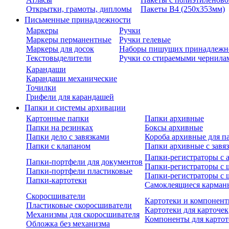
Открытки, грамоты, дипломы
Пакеты В4 (250х353мм)
Письменные принадлежности
Маркеры
Ручки
Маркеры перманентные
Ручки гелевые
Маркеры для досок
Наборы пишущих принадлежн
Текстовыделители
Ручки со стираемыми чернила
Карандаши
Карандаши механические
Точилки
Грифели для карандашей
Папки и системы архивации
Картонные папки
Папки архивные
Папки на резинках
Боксы архивные
Папки дело с завязками
Короба архивные для п
Папки с клапаном
Папки архивные с завя
Папки-регистраторы с
Папки-портфели для документов
Папки-регистраторы с 
Папки-портфели пластиковые
Папки-регистраторы с 
Папки-картотеки
Самоклеящиеся карман
Скоросшиватели
Картотеки и компонент
Пластиковые скоросшиватели
Картотеки для карточек
Механизмы для скоросшивателя
Компоненты для картот
Обложка без механизма