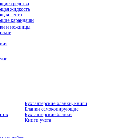
щие средства
щая жидкость
щая лента
ющие карандаши
жи и ножницы
тские
звия
умаг
Бухгалтерские бланки, книги
Бланки самокопирующие
отов
Бухгалтерские бланки
Книги учета
льных работ