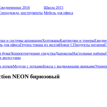
Ежедневники 2016
Школа 2015
Спецодежда, инструменты
Мебель для офиса
пки и системы архивации
Хозтовары
Картриджи и тонеры
Ежедне
ь для офиса
Группа товара из экселя
Новое С
Продукты питания
Г
я бумаг
Корректирующие средства
Дыроколы
Настольные наборы
е аксессуары
 лотков
Модули с лотками
Боксы с выдвижными ящиками
Универ
ection NEON бирюзовый