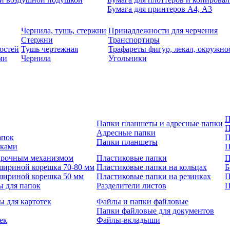
Бумага для принтеров А4, А3
Чернила, тушь, стержни
Принадлежности для черчения
Стержни
Транспортиры
остей
Тушь чертежная
Трафареты фигур, лекал, окружно
ми
Чернила
Угольники
П
Папки планшеты и адресные папки
П
Адресные папки
апок
П
Папки планшеты
зками
П
 арочным механизмом
Пластиковые папки
П
шириной корешка 70-80 мм
Пластиковые папки на кольцах
Б
шириной корешка 50 мм
Пластиковые папки на резинках
П
ы для папок
Разделители листов
П
ы для картотек
Файлы и папки файловые
Папки файловые для документов
ек
Файлы-вкладыши