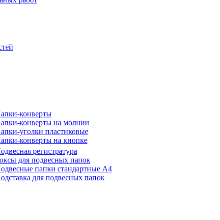
стей
апки-конверты
апки-конверты на молнии
апки-уголки пластиковые
апки-конверты на кнопке
одвесная регистратура
оксы для подвесных папок
одвесные папки стандартные А4
одставка для подвесных папок