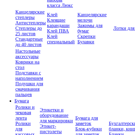
класса Люкс
Канцелярские
Клей
Канцелярские
степлеры
Клеящие
мелочи
Антистеплеры
карандаши
Зажимы для
Степлеры до
Лотки для
Клей ПВА
бумаг
25 листов
Клей
Скрепки
Стандартные
специальный
Булавки
до 40 листов
Настольные
аксессуары
Коврики на
стол
Подставки с
наполнением
Подушки для
смачивания
пальцев
Бумага
Ролики и
Этикетки и
чековая
оборудование
лента
Бумага для
для маркировки
Ролики
заметок
Бухгалтерск
Этикет-
для
Блок-кубики
бланки, кни
пистолеты
кассовых
для заметок
Бланки