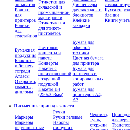
Этикетки для
аппаратов
Диспенсеры
самокопиру
складской и
Ролики
для закладок и
Бухгалтерск
промышленной
для
блокнотов
бланки
маркировки
принтеров
Клейкие
Книги учета
Этикет-лента
Ролики
закладки
для этикет-
для
пистолетов
телетайпов
Бумага для
Почтовые
офисной
Бумажная
конверты и
техники
продукция
пакеты
Цветная бумага
Блокноты
Конверты
для принтера
и бизнес-
Пакеты с
Бумага для
тетради
полиэтиленовой
плоттеров и
Атласы
воздушной
копировальных
Открытки,
подушкой
работ
грамоты,
Пакеты В4
Бумага для
дипломы
(250х353мм)
принтеров А4,
А3
Письменные принадлежности
Ручки
Чернила,
Принадл
Маркеры
Ручки гелевые
тушь,
для черч
Маркеры
Наборы
стержни
Транспо
перманентные
пишущих