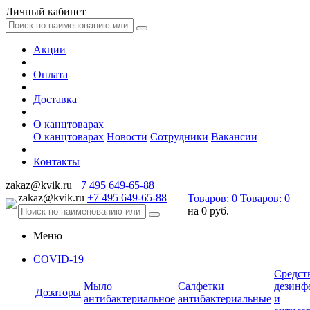
Личный кабинет
Акции
Оплата
Доставка
О канцтоварах
О канцтоварах
Новости
Сотрудники
Вакансии
Контакты
zakaz@kvik.ru
+7 495 649-65-88
zakaz@kvik.ru
+7 495 649-65-88
Товаров:
0
Товаров:
0
на
0 руб.
Меню
COVID-19
Средст
Мыло
Салфетки
дезинф
Дозаторы
антибактериальное
антибактериальные
и