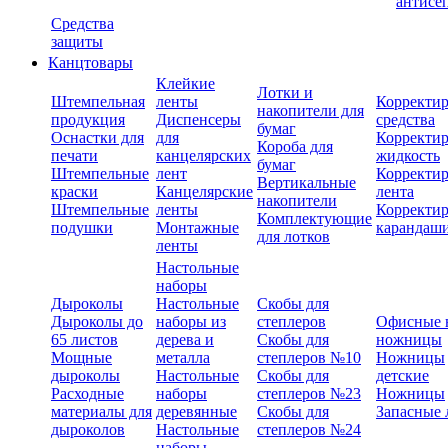
антисе
Средства
защиты
Канцтовары
Клейкие
Лотки и
Штемпельная
ленты
Корректи
накопители для
продукция
Диспенсеры
средства
бумаг
Оснастки для
для
Корректи
Короба для
печати
канцелярских
жидкость
бумаг
Штемпельные
лент
Корректи
Вертикальные
краски
Канцелярские
лента
накопители
Штемпельные
ленты
Корректи
Комплектующие
подушки
Монтажные
карандаш
для лотков
ленты
Настольные
наборы
Дыроколы
Настольные
Скобы для
Дыроколы до
наборы из
степлеров
Офисные 
65 листов
дерева и
Скобы для
ножницы
Мощные
металла
степлеров №10
Ножницы
дыроколы
Настольные
Скобы для
детские
Расходные
наборы
степлеров №23
Ножницы
материалы для
деревянные
Скобы для
Запасные 
дыроколов
Настольные
степлеров №24
наборы