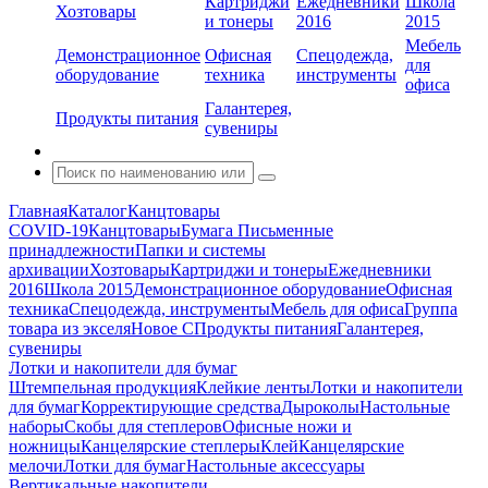
Картриджи
Ежедневники
Школа
Хозтовары
и тонеры
2016
2015
Мебель
Демонстрационное
Офисная
Спецодежда,
для
оборудование
техника
инструменты
офиса
Галантерея,
Продукты питания
сувениры
Главная
Каталог
Канцтовары
COVID-19
Канцтовары
Бумага
Письменные
принадлежности
Папки и системы
архивации
Хозтовары
Картриджи и тонеры
Ежедневники
2016
Школа 2015
Демонстрационное оборудование
Офисная
техника
Спецодежда, инструменты
Мебель для офиса
Группа
товара из экселя
Новое С
Продукты питания
Галантерея,
сувениры
Лотки и накопители для бумаг
Штемпельная продукция
Клейкие ленты
Лотки и накопители
для бумаг
Корректирующие средства
Дыроколы
Настольные
наборы
Скобы для степлеров
Офисные ножи и
ножницы
Канцелярские степлеры
Клей
Канцелярские
мелочи
Лотки для бумаг
Настольные аксессуары
Вертикальные накопители