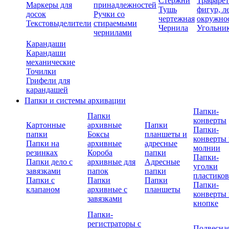
Стержни
Трафаре
Маркеры для
принадлежностей
Тушь
фигур, л
досок
Ручки со
чертежная
окружно
Текстовыделители
стираемыми
Чернила
Угольни
чернилами
Карандаши
Карандаши
механические
Точилки
Грифели для
карандашей
Папки и системы архивации
Папки-
Папки
конверты
Картонные
архивные
Папки
Папки-
папки
Боксы
планшеты и
конверты 
Папки на
архивные
адресные
молнии
резинках
Короба
папки
Папки-
Папки дело с
архивные для
Адресные
уголки
завязками
папок
папки
пластико
Папки с
Папки
Папки
Папки-
клапаном
архивные с
планшеты
конверты 
завязками
кнопке
Папки-
регистраторы с
Подвесна