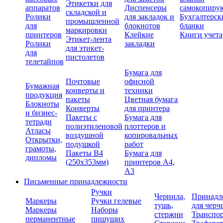
Этикетки для
аппаратов
Диспенсеры
самокопиру
складской и
Ролики
для закладок и
Бухгалтерск
промышленной
для
блокнотов
бланки
маркировки
принтеров
Клейкие
Книги учета
Этикет-лента
Ролики
закладки
для этикет-
для
пистолетов
телетайпов
Бумага для
Почтовые
офисной
Бумажная
конверты и
техники
продукция
пакеты
Цветная бумага
Блокноты
Конверты
для принтера
и бизнес-
Пакеты с
Бумага для
тетради
полиэтиленовой
плоттеров и
Атласы
воздушной
копировальных
Открытки,
подушкой
работ
грамоты,
Пакеты В4
Бумага для
дипломы
(250х353мм)
принтеров А4,
А3
Письменные принадлежности
Ручки
Чернила,
Принадл
Маркеры
Ручки гелевые
тушь,
для черч
Маркеры
Наборы
стержни
Транспо
перманентные
пишущих