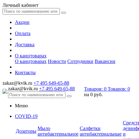
Личный кабинет
Акции
Оплата
Доставка
О канцтоварах
О канцтоварах
Новости
Сотрудники
Вакансии
Контакты
zakaz@kvik.ru
+7 495 649-65-88
zakaz@kvik.ru
+7 495 649-65-88
Товаров:
0
Товаров:
0
на
0 руб.
Меню
COVID-19
Средст
Мыло
Салфетки
дезинф
Дозаторы
антибактериальное
антибактериальные
и