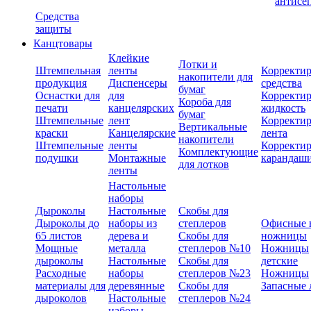
антисе
Средства
защиты
Канцтовары
Клейкие
Лотки и
Штемпельная
ленты
Корректи
накопители для
продукция
Диспенсеры
средства
бумаг
Оснастки для
для
Корректи
Короба для
печати
канцелярских
жидкость
бумаг
Штемпельные
лент
Корректи
Вертикальные
краски
Канцелярские
лента
накопители
Штемпельные
ленты
Корректи
Комплектующие
подушки
Монтажные
карандаш
для лотков
ленты
Настольные
наборы
Дыроколы
Настольные
Скобы для
Дыроколы до
наборы из
степлеров
Офисные 
65 листов
дерева и
Скобы для
ножницы
Мощные
металла
степлеров №10
Ножницы
дыроколы
Настольные
Скобы для
детские
Расходные
наборы
степлеров №23
Ножницы
материалы для
деревянные
Скобы для
Запасные 
дыроколов
Настольные
степлеров №24
наборы