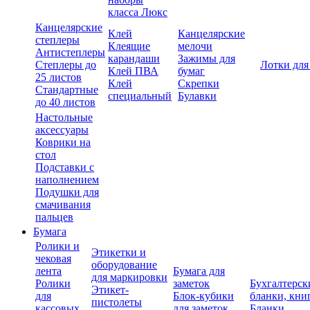
класса Люкс
Канцелярские
Клей
Канцелярские
степлеры
Клеящие
мелочи
Антистеплеры
карандаши
Зажимы для
Степлеры до
Лотки для
Клей ПВА
бумаг
25 листов
Клей
Скрепки
Стандартные
специальный
Булавки
до 40 листов
Настольные
аксессуары
Коврики на
стол
Подставки с
наполнением
Подушки для
смачивания
пальцев
Бумага
Ролики и
Этикетки и
чековая
оборудование
лента
Бумага для
для маркировки
Ролики
заметок
Бухгалтерск
Этикет-
для
Блок-кубики
бланки, кни
пистолеты
кассовых
для заметок
Бланки