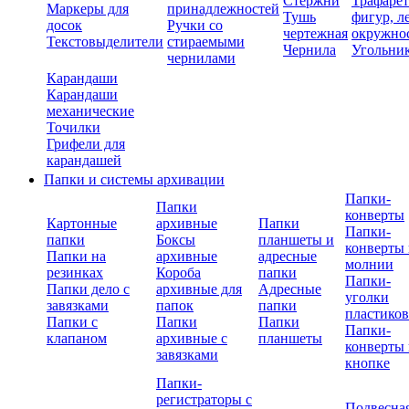
Стержни
Трафаре
Маркеры для
принадлежностей
Тушь
фигур, л
досок
Ручки со
чертежная
окружно
Текстовыделители
стираемыми
Чернила
Угольни
чернилами
Карандаши
Карандаши
механические
Точилки
Грифели для
карандашей
Папки и системы архивации
Папки-
Папки
конверты
Картонные
архивные
Папки
Папки-
папки
Боксы
планшеты и
конверты 
Папки на
архивные
адресные
молнии
резинках
Короба
папки
Папки-
Папки дело с
архивные для
Адресные
уголки
завязками
папок
папки
пластико
Папки с
Папки
Папки
Папки-
клапаном
архивные с
планшеты
конверты 
завязками
кнопке
Папки-
регистраторы с
Подвесна