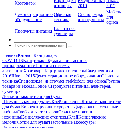
Картриджи
Ежедневники
Школа
Хозтовары
и тонеры
2016
2015
Мебель
Демонстрационное
Офисная
Спецодежда,
для
оборудование
техника
инструменты
офиса
Галантерея,
Продукты питания
сувениры
Главная
Каталог
Канцтовары
COVID-19
Канцтовары
Бумага
Письменные
принадлежности
Папки и системы
архивации
Хозтовары
Картриджи и тонеры
Ежедневники
2016
Школа 2015
Демонстрационное оборудование
Офисная
техника
Спецодежда, инструменты
Мебель для офиса
Группа
товара из экселя
Новое С
Продукты питания
Галантерея,
сувениры
Лотки и накопители для бумаг
Штемпельная продукция
Клейкие ленты
Лотки и накопители
для бумаг
Корректирующие средства
Дыроколы
Настольные
наборы
Скобы для степлеров
Офисные ножи и
ножницы
Канцелярские степлеры
Клей
Канцелярские
мелочи
Лотки для бумаг
Настольные аксессуары
Вертикальные накопители