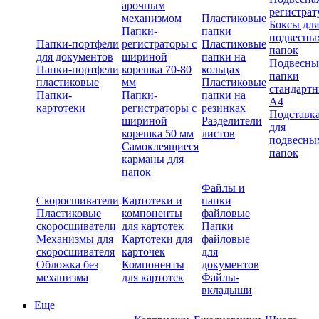
арочным
регистрат
механизмом
Пластиковые
Боксы для
Папки-
папки
подвесны
Папки-портфели
регистраторы с
Пластиковые
папок
для документов
шириной
папки на
Подвесны
Папки-портфели
корешка 70-80
кольцах
папки
пластиковые
мм
Пластиковые
стандарт
Папки-
Папки-
папки на
А4
картотеки
регистраторы с
резинках
Подставк
шириной
Разделители
для
корешка 50 мм
листов
подвесны
Самоклеящиеся
папок
карманы для
папок
Файлы и
Скоросшиватели
Картотеки и
папки
Пластиковые
компоненты
файловые
скоросшиватели
для картотек
Папки
Механизмы для
Картотеки для
файловые
скоросшивателя
карточек
для
Обложка без
Компоненты
документов
механизма
для картотек
Файлы-
вкладыши
Еще