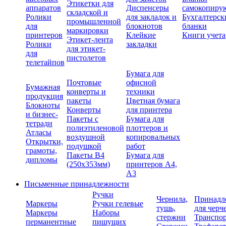
Этикетки для
аппаратов
Диспенсеры
самокопиру
складской и
Ролики
для закладок и
Бухгалтерск
промышленной
для
блокнотов
бланки
маркировки
принтеров
Клейкие
Книги учета
Этикет-лента
Ролики
закладки
для этикет-
для
пистолетов
телетайпов
Бумага для
Почтовые
офисной
Бумажная
конверты и
техники
продукция
пакеты
Цветная бумага
Блокноты
Конверты
для принтера
и бизнес-
Пакеты с
Бумага для
тетради
полиэтиленовой
плоттеров и
Атласы
воздушной
копировальных
Открытки,
подушкой
работ
грамоты,
Пакеты В4
Бумага для
дипломы
(250х353мм)
принтеров А4,
А3
Письменные принадлежности
Ручки
Чернила,
Принадл
Маркеры
Ручки гелевые
тушь,
для черч
Маркеры
Наборы
стержни
Транспо
перманентные
пишущих