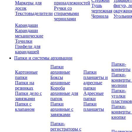
Стержни
Трафаре
Маркеры для
принадлежностей
Тушь
фигур, л
досок
Ручки со
чертежная
окружно
Текстовыделители
стираемыми
Чернила
Угольни
чернилами
Карандаши
Карандаши
механические
Точилки
Грифели для
карандашей
Папки и системы архивации
Папки-
Папки
конверты
Картонные
архивные
Папки
Папки-
папки
Боксы
планшеты и
конверты 
Папки на
архивные
адресные
молнии
резинках
Короба
папки
Папки-
Папки дело с
архивные для
Адресные
уголки
завязками
папок
папки
пластико
Папки с
Папки
Папки
Папки-
клапаном
архивные с
планшеты
конверты 
завязками
кнопке
Папки-
регистраторы с
Подвесна