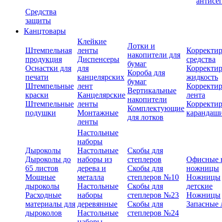
антисе
Средства
защиты
Канцтовары
Клейкие
Лотки и
Штемпельная
ленты
Корректи
накопители для
продукция
Диспенсеры
средства
бумаг
Оснастки для
для
Корректи
Короба для
печати
канцелярских
жидкость
бумаг
Штемпельные
лент
Корректи
Вертикальные
краски
Канцелярские
лента
накопители
Штемпельные
ленты
Корректи
Комплектующие
подушки
Монтажные
карандаш
для лотков
ленты
Настольные
наборы
Дыроколы
Настольные
Скобы для
Дыроколы до
наборы из
степлеров
Офисные 
65 листов
дерева и
Скобы для
ножницы
Мощные
металла
степлеров №10
Ножницы
дыроколы
Настольные
Скобы для
детские
Расходные
наборы
степлеров №23
Ножницы
материалы для
деревянные
Скобы для
Запасные 
дыроколов
Настольные
степлеров №24
наборы