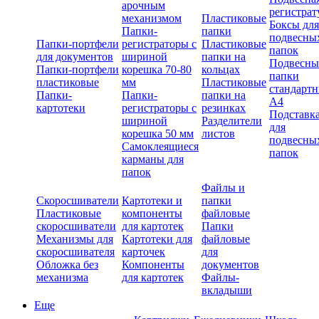
арочным
регистрат
механизмом
Пластиковые
Боксы для
Папки-
папки
подвесны
Папки-портфели
регистраторы с
Пластиковые
папок
для документов
шириной
папки на
Подвесны
Папки-портфели
корешка 70-80
кольцах
папки
пластиковые
мм
Пластиковые
стандарт
Папки-
Папки-
папки на
А4
картотеки
регистраторы с
резинках
Подставк
шириной
Разделители
для
корешка 50 мм
листов
подвесны
Самоклеящиеся
папок
карманы для
папок
Файлы и
Скоросшиватели
Картотеки и
папки
Пластиковые
компоненты
файловые
скоросшиватели
для картотек
Папки
Механизмы для
Картотеки для
файловые
скоросшивателя
карточек
для
Обложка без
Компоненты
документов
механизма
для картотек
Файлы-
вкладыши
Еще