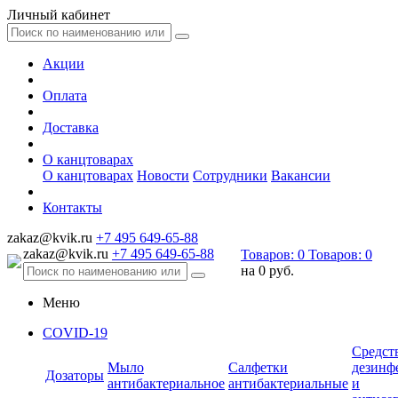
Личный кабинет
Акции
Оплата
Доставка
О канцтоварах
О канцтоварах
Новости
Сотрудники
Вакансии
Контакты
zakaz@kvik.ru
+7 495 649-65-88
zakaz@kvik.ru
+7 495 649-65-88
Товаров:
0
Товаров:
0
на
0 руб.
Меню
COVID-19
Средст
Мыло
Салфетки
дезинф
Дозаторы
антибактериальное
антибактериальные
и