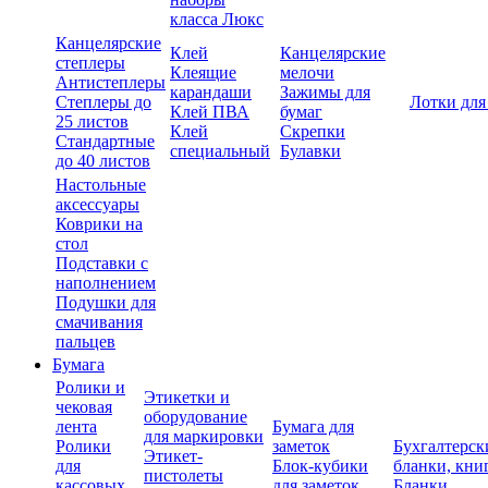
класса Люкс
Канцелярские
Клей
Канцелярские
степлеры
Клеящие
мелочи
Антистеплеры
карандаши
Зажимы для
Степлеры до
Лотки для
Клей ПВА
бумаг
25 листов
Клей
Скрепки
Стандартные
специальный
Булавки
до 40 листов
Настольные
аксессуары
Коврики на
стол
Подставки с
наполнением
Подушки для
смачивания
пальцев
Бумага
Ролики и
Этикетки и
чековая
оборудование
лента
Бумага для
для маркировки
Ролики
заметок
Бухгалтерск
Этикет-
для
Блок-кубики
бланки, кни
пистолеты
кассовых
для заметок
Бланки