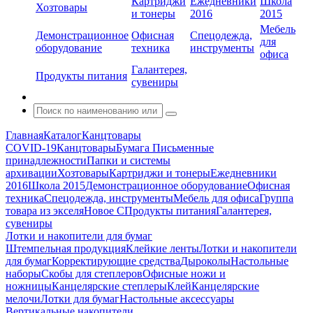
Картриджи
Ежедневники
Школа
Хозтовары
и тонеры
2016
2015
Мебель
Демонстрационное
Офисная
Спецодежда,
для
оборудование
техника
инструменты
офиса
Галантерея,
Продукты питания
сувениры
Главная
Каталог
Канцтовары
COVID-19
Канцтовары
Бумага
Письменные
принадлежности
Папки и системы
архивации
Хозтовары
Картриджи и тонеры
Ежедневники
2016
Школа 2015
Демонстрационное оборудование
Офисная
техника
Спецодежда, инструменты
Мебель для офиса
Группа
товара из экселя
Новое С
Продукты питания
Галантерея,
сувениры
Лотки и накопители для бумаг
Штемпельная продукция
Клейкие ленты
Лотки и накопители
для бумаг
Корректирующие средства
Дыроколы
Настольные
наборы
Скобы для степлеров
Офисные ножи и
ножницы
Канцелярские степлеры
Клей
Канцелярские
мелочи
Лотки для бумаг
Настольные аксессуары
Вертикальные накопители