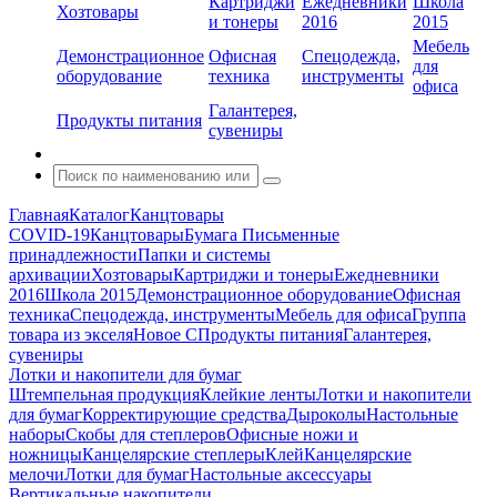
Картриджи
Ежедневники
Школа
Хозтовары
и тонеры
2016
2015
Мебель
Демонстрационное
Офисная
Спецодежда,
для
оборудование
техника
инструменты
офиса
Галантерея,
Продукты питания
сувениры
Главная
Каталог
Канцтовары
COVID-19
Канцтовары
Бумага
Письменные
принадлежности
Папки и системы
архивации
Хозтовары
Картриджи и тонеры
Ежедневники
2016
Школа 2015
Демонстрационное оборудование
Офисная
техника
Спецодежда, инструменты
Мебель для офиса
Группа
товара из экселя
Новое С
Продукты питания
Галантерея,
сувениры
Лотки и накопители для бумаг
Штемпельная продукция
Клейкие ленты
Лотки и накопители
для бумаг
Корректирующие средства
Дыроколы
Настольные
наборы
Скобы для степлеров
Офисные ножи и
ножницы
Канцелярские степлеры
Клей
Канцелярские
мелочи
Лотки для бумаг
Настольные аксессуары
Вертикальные накопители