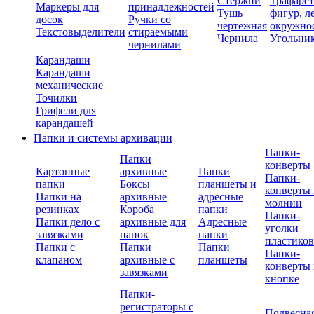
Стержни
Трафаре
Маркеры для
принадлежностей
Тушь
фигур, л
досок
Ручки со
чертежная
окружно
Текстовыделители
стираемыми
Чернила
Угольни
чернилами
Карандаши
Карандаши
механические
Точилки
Грифели для
карандашей
Папки и системы архивации
Папки-
Папки
конверты
Картонные
архивные
Папки
Папки-
папки
Боксы
планшеты и
конверты 
Папки на
архивные
адресные
молнии
резинках
Короба
папки
Папки-
Папки дело с
архивные для
Адресные
уголки
завязками
папок
папки
пластико
Папки с
Папки
Папки
Папки-
клапаном
архивные с
планшеты
конверты 
завязками
кнопке
Папки-
регистраторы с
Подвесна