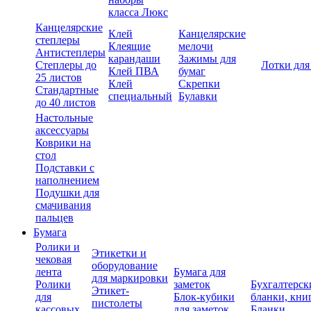
класса Люкс
Канцелярские
Клей
Канцелярские
степлеры
Клеящие
мелочи
Антистеплеры
карандаши
Зажимы для
Степлеры до
Лотки для
Клей ПВА
бумаг
25 листов
Клей
Скрепки
Стандартные
специальный
Булавки
до 40 листов
Настольные
аксессуары
Коврики на
стол
Подставки с
наполнением
Подушки для
смачивания
пальцев
Бумага
Ролики и
Этикетки и
чековая
оборудование
лента
Бумага для
для маркировки
Ролики
заметок
Бухгалтерск
Этикет-
для
Блок-кубики
бланки, кни
пистолеты
кассовых
для заметок
Бланки