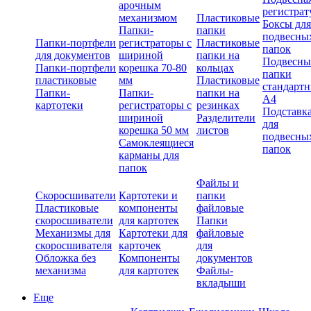
арочным
регистрат
механизмом
Пластиковые
Боксы для
Папки-
папки
подвесны
Папки-портфели
регистраторы с
Пластиковые
папок
для документов
шириной
папки на
Подвесны
Папки-портфели
корешка 70-80
кольцах
папки
пластиковые
мм
Пластиковые
стандарт
Папки-
Папки-
папки на
А4
картотеки
регистраторы с
резинках
Подставк
шириной
Разделители
для
корешка 50 мм
листов
подвесны
Самоклеящиеся
папок
карманы для
папок
Файлы и
Скоросшиватели
Картотеки и
папки
Пластиковые
компоненты
файловые
скоросшиватели
для картотек
Папки
Механизмы для
Картотеки для
файловые
скоросшивателя
карточек
для
Обложка без
Компоненты
документов
механизма
для картотек
Файлы-
вкладыши
Еще