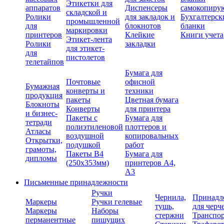
Этикетки для
аппаратов
Диспенсеры
самокопиру
складской и
Ролики
для закладок и
Бухгалтерск
промышленной
для
блокнотов
бланки
маркировки
принтеров
Клейкие
Книги учета
Этикет-лента
Ролики
закладки
для этикет-
для
пистолетов
телетайпов
Бумага для
Почтовые
офисной
Бумажная
конверты и
техники
продукция
пакеты
Цветная бумага
Блокноты
Конверты
для принтера
и бизнес-
Пакеты с
Бумага для
тетради
полиэтиленовой
плоттеров и
Атласы
воздушной
копировальных
Открытки,
подушкой
работ
грамоты,
Пакеты В4
Бумага для
дипломы
(250х353мм)
принтеров А4,
А3
Письменные принадлежности
Ручки
Чернила,
Принадл
Маркеры
Ручки гелевые
тушь,
для черч
Маркеры
Наборы
стержни
Транспо
перманентные
пишущих