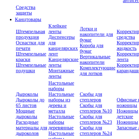
антисе
Средства
защиты
Канцтовары
Клейкие
Лотки и
Штемпельная
ленты
Корректи
накопители для
продукция
Диспенсеры
средства
бумаг
Оснастки для
для
Корректи
Короба для
печати
канцелярских
жидкость
бумаг
Штемпельные
лент
Корректи
Вертикальные
краски
Канцелярские
лента
накопители
Штемпельные
ленты
Корректи
Комплектующие
подушки
Монтажные
карандаш
для лотков
ленты
Настольные
наборы
Дыроколы
Настольные
Скобы для
Дыроколы до
наборы из
степлеров
Офисные 
65 листов
дерева и
Скобы для
ножницы
Мощные
металла
степлеров №10
Ножницы
дыроколы
Настольные
Скобы для
детские
Расходные
наборы
степлеров №23
Ножницы
материалы для
деревянные
Скобы для
Запасные 
дыроколов
Настольные
степлеров №24
наборы