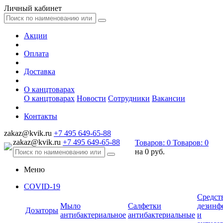
Личный кабинет
Акции
Оплата
Доставка
О канцтоварах
О канцтоварах
Новости
Сотрудники
Вакансии
Контакты
zakaz@kvik.ru
+7 495 649-65-88
zakaz@kvik.ru
+7 495 649-65-88
Товаров:
0
Товаров:
0
на
0 руб.
Меню
COVID-19
Средст
Мыло
Салфетки
дезинф
Дозаторы
антибактериальное
антибактериальные
и