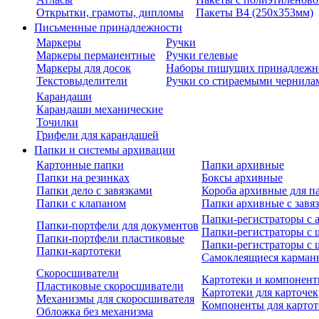
Открытки, грамоты, дипломы
Пакеты В4 (250х353мм)
Письменные принадлежности
Маркеры
Ручки
Маркеры перманентные
Ручки гелевые
Маркеры для досок
Наборы пишущих принадлежн
Текстовыделители
Ручки со стираемыми чернила
Карандаши
Карандаши механические
Точилки
Грифели для карандашей
Папки и системы архивации
Картонные папки
Папки архивные
Папки на резинках
Боксы архивные
Папки дело с завязками
Короба архивные для п
Папки с клапаном
Папки архивные с завя
Папки-регистраторы с
Папки-портфели для документов
Папки-регистраторы с 
Папки-портфели пластиковые
Папки-регистраторы с 
Папки-картотеки
Самоклеящиеся карман
Скоросшиватели
Картотеки и компонент
Пластиковые скоросшиватели
Картотеки для карточек
Механизмы для скоросшивателя
Компоненты для картот
Обложка без механизма