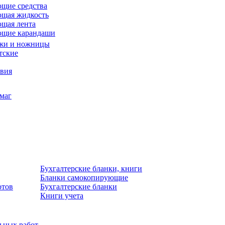
щие средства
щая жидкость
щая лента
ющие карандаши
жи и ножницы
тские
звия
умаг
Бухгалтерские бланки, книги
Бланки самокопирующие
отов
Бухгалтерские бланки
Книги учета
льных работ