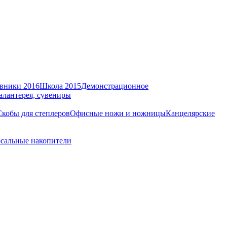
вники 2016
Школа 2015
Демонстрационное
алантерея, сувениры
Скобы для степлеров
Офисные ножи и ножницы
Канцелярские
сальные накопители