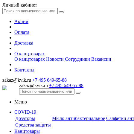
Личный кабинет
Акции
Оплата
Доставка
О канцтоварах
О канцтоварах
Новости
Сотрудники
Вакансии
Контакты
zakaz@kvik.ru
+7 495 649-65-88
zakaz@kvik.ru
+7 495 649-65-88
Меню
COVID-19
Дозаторы
Мыло антибактериальное
Салфетки ан
Средства защиты
Канцтовары