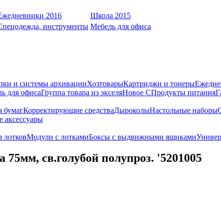
Ежедневники 2016
Школа 2015
Спецодежда, инструменты
Мебель для офиса
пки и системы архивации
Хозтовары
Картриджи и тонеры
Ежедне
ь для офиса
Группа товара из экселя
Новое С
Продукты питания
Г
я бумаг
Корректирующие средства
Дыроколы
Настольные наборы
е аксессуары
 лотков
Модули с лотками
Боксы с выдвижными ящиками
Универ
75мм, св.голубой полупроз. '5201005