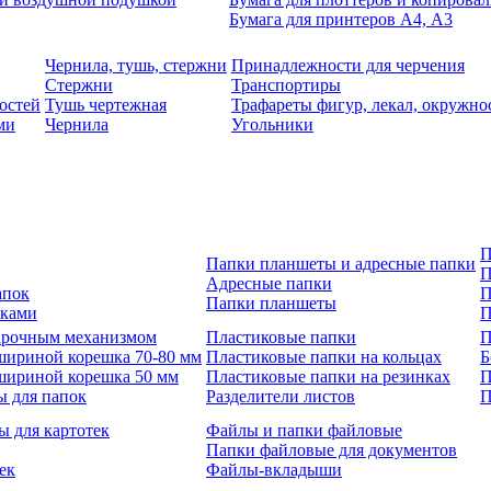
Бумага для принтеров А4, А3
Чернила, тушь, стержни
Принадлежности для черчения
Стержни
Транспортиры
остей
Тушь чертежная
Трафареты фигур, лекал, окружно
ми
Чернила
Угольники
П
Папки планшеты и адресные папки
П
Адресные папки
апок
П
Папки планшеты
зками
П
 арочным механизмом
Пластиковые папки
П
шириной корешка 70-80 мм
Пластиковые папки на кольцах
Б
шириной корешка 50 мм
Пластиковые папки на резинках
П
ы для папок
Разделители листов
П
ы для картотек
Файлы и папки файловые
Папки файловые для документов
ек
Файлы-вкладыши