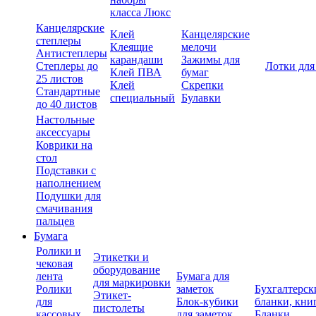
класса Люкс
Канцелярские
Клей
Канцелярские
степлеры
Клеящие
мелочи
Антистеплеры
карандаши
Зажимы для
Степлеры до
Лотки для
Клей ПВА
бумаг
25 листов
Клей
Скрепки
Стандартные
специальный
Булавки
до 40 листов
Настольные
аксессуары
Коврики на
стол
Подставки с
наполнением
Подушки для
смачивания
пальцев
Бумага
Ролики и
Этикетки и
чековая
оборудование
лента
Бумага для
для маркировки
Ролики
заметок
Бухгалтерск
Этикет-
для
Блок-кубики
бланки, кни
пистолеты
кассовых
для заметок
Бланки