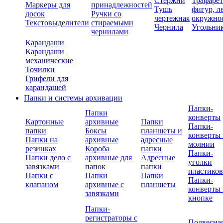
Стержни
Трафаре
Маркеры для
принадлежностей
Тушь
фигур, л
досок
Ручки со
чертежная
окружно
Текстовыделители
стираемыми
Чернила
Угольни
чернилами
Карандаши
Карандаши
механические
Точилки
Грифели для
карандашей
Папки и системы архивации
Папки-
Папки
конверты
Картонные
архивные
Папки
Папки-
папки
Боксы
планшеты и
конверты 
Папки на
архивные
адресные
молнии
резинках
Короба
папки
Папки-
Папки дело с
архивные для
Адресные
уголки
завязками
папок
папки
пластико
Папки с
Папки
Папки
Папки-
клапаном
архивные с
планшеты
конверты 
завязками
кнопке
Папки-
регистраторы с
Подвесна