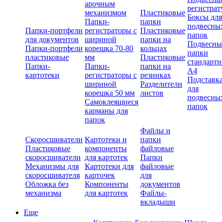
арочным
регистрат
механизмом
Пластиковые
Боксы для
Папки-
папки
подвесны
Папки-портфели
регистраторы с
Пластиковые
папок
для документов
шириной
папки на
Подвесны
Папки-портфели
корешка 70-80
кольцах
папки
пластиковые
мм
Пластиковые
стандарт
Папки-
Папки-
папки на
А4
картотеки
регистраторы с
резинках
Подставк
шириной
Разделители
для
корешка 50 мм
листов
подвесны
Самоклеящиеся
папок
карманы для
папок
Файлы и
Скоросшиватели
Картотеки и
папки
Пластиковые
компоненты
файловые
скоросшиватели
для картотек
Папки
Механизмы для
Картотеки для
файловые
скоросшивателя
карточек
для
Обложка без
Компоненты
документов
механизма
для картотек
Файлы-
вкладыши
Еще