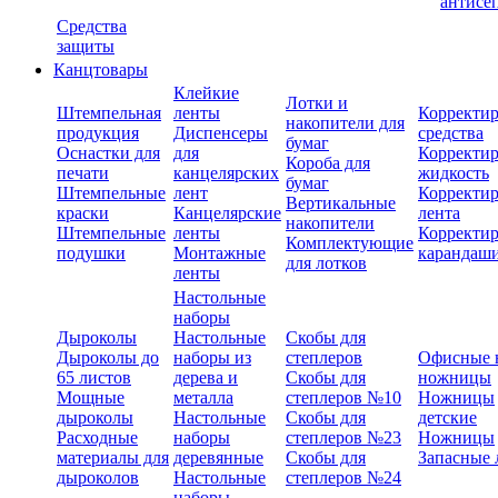
антисе
Средства
защиты
Канцтовары
Клейкие
Лотки и
Штемпельная
ленты
Корректи
накопители для
продукция
Диспенсеры
средства
бумаг
Оснастки для
для
Корректи
Короба для
печати
канцелярских
жидкость
бумаг
Штемпельные
лент
Корректи
Вертикальные
краски
Канцелярские
лента
накопители
Штемпельные
ленты
Корректи
Комплектующие
подушки
Монтажные
карандаш
для лотков
ленты
Настольные
наборы
Дыроколы
Настольные
Скобы для
Дыроколы до
наборы из
степлеров
Офисные 
65 листов
дерева и
Скобы для
ножницы
Мощные
металла
степлеров №10
Ножницы
дыроколы
Настольные
Скобы для
детские
Расходные
наборы
степлеров №23
Ножницы
материалы для
деревянные
Скобы для
Запасные 
дыроколов
Настольные
степлеров №24
наборы