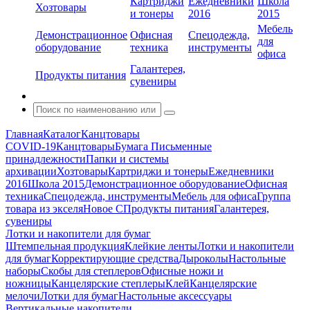
Картриджи
Ежедневники
Школа
Хозтовары
и тонеры
2016
2015
Мебель
Демонстрационное
Офисная
Спецодежда,
для
оборудование
техника
инструменты
офиса
Галантерея,
Продукты питания
сувениры
Главная
Каталог
Канцтовары
COVID-19
Канцтовары
Бумага
Письменные
принадлежности
Папки и системы
архивации
Хозтовары
Картриджи и тонеры
Ежедневники
2016
Школа 2015
Демонстрационное оборудование
Офисная
техника
Спецодежда, инструменты
Мебель для офиса
Группа
товара из экселя
Новое С
Продукты питания
Галантерея,
сувениры
Лотки и накопители для бумаг
Штемпельная продукция
Клейкие ленты
Лотки и накопители
для бумаг
Корректирующие средства
Дыроколы
Настольные
наборы
Скобы для степлеров
Офисные ножи и
ножницы
Канцелярские степлеры
Клей
Канцелярские
мелочи
Лотки для бумаг
Настольные аксессуары
Вертикальные накопители