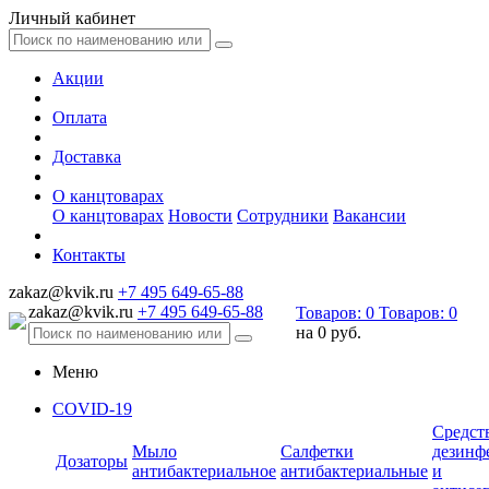
Личный кабинет
Акции
Оплата
Доставка
О канцтоварах
О канцтоварах
Новости
Сотрудники
Вакансии
Контакты
zakaz@kvik.ru
+7 495 649-65-88
zakaz@kvik.ru
+7 495 649-65-88
Товаров:
0
Товаров:
0
на
0 руб.
Меню
COVID-19
Средст
Мыло
Салфетки
дезинф
Дозаторы
антибактериальное
антибактериальные
и