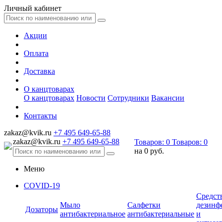
Личный кабинет
Акции
Оплата
Доставка
О канцтоварах
О канцтоварах
Новости
Сотрудники
Вакансии
Контакты
zakaz@kvik.ru
+7 495 649-65-88
zakaz@kvik.ru
+7 495 649-65-88
Товаров:
0
Товаров:
0
на
0 руб.
Меню
COVID-19
Средст
Мыло
Салфетки
дезинф
Дозаторы
антибактериальное
антибактериальные
и