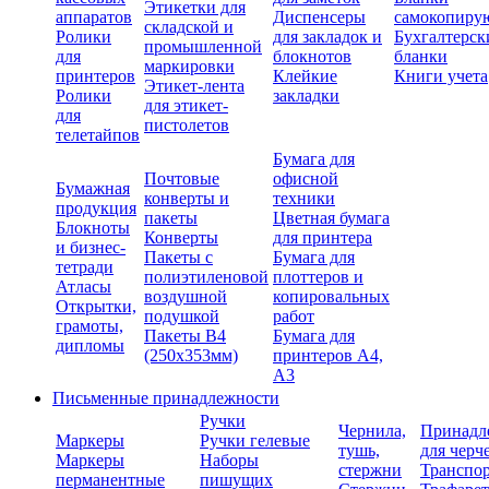
Этикетки для
аппаратов
Диспенсеры
самокопиру
складской и
Ролики
для закладок и
Бухгалтерск
промышленной
для
блокнотов
бланки
маркировки
принтеров
Клейкие
Книги учета
Этикет-лента
Ролики
закладки
для этикет-
для
пистолетов
телетайпов
Бумага для
Почтовые
офисной
Бумажная
конверты и
техники
продукция
пакеты
Цветная бумага
Блокноты
Конверты
для принтера
и бизнес-
Пакеты с
Бумага для
тетради
полиэтиленовой
плоттеров и
Атласы
воздушной
копировальных
Открытки,
подушкой
работ
грамоты,
Пакеты В4
Бумага для
дипломы
(250х353мм)
принтеров А4,
А3
Письменные принадлежности
Ручки
Чернила,
Принадл
Маркеры
Ручки гелевые
тушь,
для черч
Маркеры
Наборы
стержни
Транспо
перманентные
пишущих