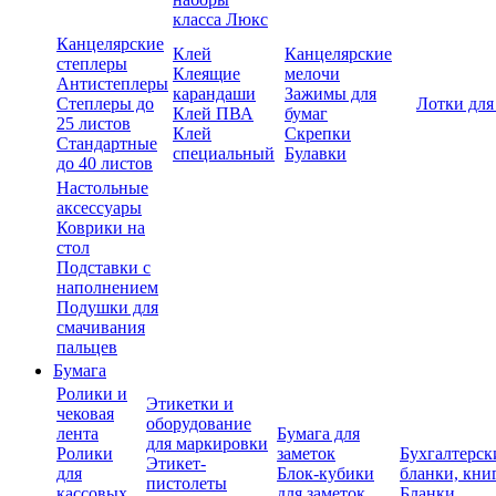
класса Люкс
Канцелярские
Клей
Канцелярские
степлеры
Клеящие
мелочи
Антистеплеры
карандаши
Зажимы для
Степлеры до
Лотки для
Клей ПВА
бумаг
25 листов
Клей
Скрепки
Стандартные
специальный
Булавки
до 40 листов
Настольные
аксессуары
Коврики на
стол
Подставки с
наполнением
Подушки для
смачивания
пальцев
Бумага
Ролики и
Этикетки и
чековая
оборудование
лента
Бумага для
для маркировки
Ролики
заметок
Бухгалтерск
Этикет-
для
Блок-кубики
бланки, кни
пистолеты
кассовых
для заметок
Бланки