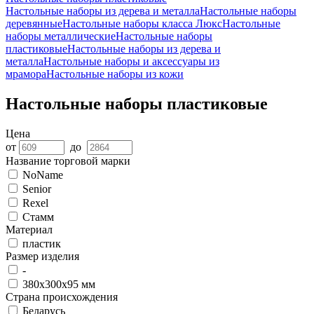
Настольные наборы из дерева и металла
Настольные наборы
деревянные
Настольные наборы класса Люкс
Настольные
наборы металлические
Настольные наборы
пластиковые
Настольные наборы из дерева и
металла
Настольные наборы и аксессуары из
мрамора
Настольные наборы из кожи
Настольные наборы пластиковые
Цена
от
до
Название торговой марки
NoName
Senior
Rexel
Стамм
Материал
пластик
Размер изделия
-
380х300х95 мм
Страна происхождения
Беларусь