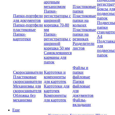
арочным
регистрат
механизмом
Пластиковые
Боксы для
Папки-
папки
подвесны
Папки-портфели
регистраторы с
Пластиковые
папок
для документов
шириной
папки на
Подвесны
Папки-портфели
корешка 70-80
кольцах
папки
пластиковые
мм
Пластиковые
стандарт
Папки-
Папки-
папки на
А4
картотеки
регистраторы с
резинках
Подставк
шириной
Разделители
для
корешка 50 мм
листов
подвесны
Самоклеящиеся
папок
карманы для
папок
Файлы и
Скоросшиватели
Картотеки и
папки
Пластиковые
компоненты
файловые
скоросшиватели
для картотек
Папки
Механизмы для
Картотеки для
файловые
скоросшивателя
карточек
для
Обложка без
Компоненты
документов
механизма
для картотек
Файлы-
вкладыши
Еще