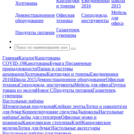
Картриджи
Ежедневники
Школа
Хозтовары
и тонеры
2016
2015
Мебель
Демонстрационное
Офисная
Спецодежда,
для
оборудование
техника
инструменты
офиса
Галантерея,
Продукты питания
сувениры
Главная
Каталог
Канцтовары
COVID-19
Канцтовары
Бумага
Письменные
принадлежности
Папки и системы
архивации
Хозтовары
Картриджи и тонеры
Ежедневники
2016
Школа 2015
Демонстрационное оборудование
Офисная
техника
Спецодежда, инструменты
Мебель для офиса
Группа
товара из экселя
Новое С
Продукты питания
Галантерея,
сувениры
Настольные наборы
Штемпельная продукция
Клейкие ленты
Лотки и накопители
для бумаг
Корректирующие средства
Дыроколы
Настольные
наборы
Скобы для степлеров
Офисные ножи и
ножницы
Канцелярские степлеры
Клей
Канцелярские
мелочи
Лотки для бумаг
Настольные аксессуары
Настольные наборы пластиковые