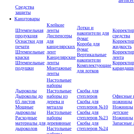
антисе
Средства
защиты
Канцтовары
Клейкие
Лотки и
Штемпельная
ленты
Корректи
накопители для
продукция
Диспенсеры
средства
бумаг
Оснастки для
для
Корректи
Короба для
печати
канцелярских
жидкость
бумаг
Штемпельные
лент
Корректи
Вертикальные
краски
Канцелярские
лента
накопители
Штемпельные
ленты
Корректи
Комплектующие
подушки
Монтажные
карандаш
для лотков
ленты
Настольные
наборы
Дыроколы
Настольные
Скобы для
Дыроколы до
наборы из
степлеров
Офисные 
65 листов
дерева и
Скобы для
ножницы
Мощные
металла
степлеров №10
Ножницы
дыроколы
Настольные
Скобы для
детские
Расходные
наборы
степлеров №23
Ножницы
материалы для
деревянные
Скобы для
Запасные 
дыроколов
Настольные
степлеров №24
наборы