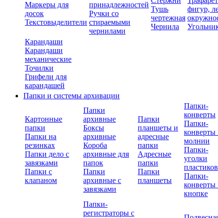
Стержни
Трафаре
Маркеры для
принадлежностей
Тушь
фигур, л
досок
Ручки со
чертежная
окружно
Текстовыделители
стираемыми
Чернила
Угольни
чернилами
Карандаши
Карандаши
механические
Точилки
Грифели для
карандашей
Папки и системы архивации
Папки-
Папки
конверты
Картонные
архивные
Папки
Папки-
папки
Боксы
планшеты и
конверты 
Папки на
архивные
адресные
молнии
резинках
Короба
папки
Папки-
Папки дело с
архивные для
Адресные
уголки
завязками
папок
папки
пластико
Папки с
Папки
Папки
Папки-
клапаном
архивные с
планшеты
конверты 
завязками
кнопке
Папки-
регистраторы с
Подвесна