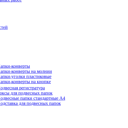
стей
апки-конверты
апки-конверты на молнии
апки-уголки пластиковые
апки-конверты на кнопке
одвесная регистратура
оксы для подвесных папок
одвесные папки стандартные А4
одставка для подвесных папок