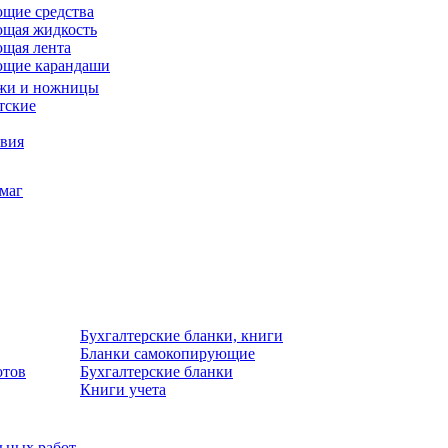
щие средства
щая жидкость
щая лента
ющие карандаши
жи и ножницы
тские
звия
умаг
Бухгалтерские бланки, книги
Бланки самокопирующие
отов
Бухгалтерские бланки
Книги учета
льных работ