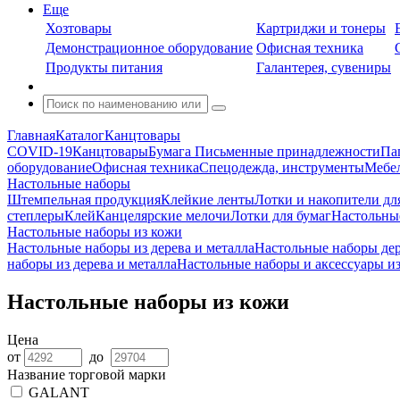
Еще
Хозтовары
Картриджи и тонеры
Демонстрационное оборудование
Офисная техника
Продукты питания
Галантерея, сувениры
Главная
Каталог
Канцтовары
COVID-19
Канцтовары
Бумага
Письменные принадлежности
Па
оборудование
Офисная техника
Спецодежда, инструменты
Мебел
Настольные наборы
Штемпельная продукция
Клейкие ленты
Лотки и накопители дл
степлеры
Клей
Канцелярские мелочи
Лотки для бумаг
Настольны
Настольные наборы из кожи
Настольные наборы из дерева и металла
Настольные наборы де
наборы из дерева и металла
Настольные наборы и аксессуары и
Настольные наборы из кожи
Цена
от
до
Название торговой марки
GALANT