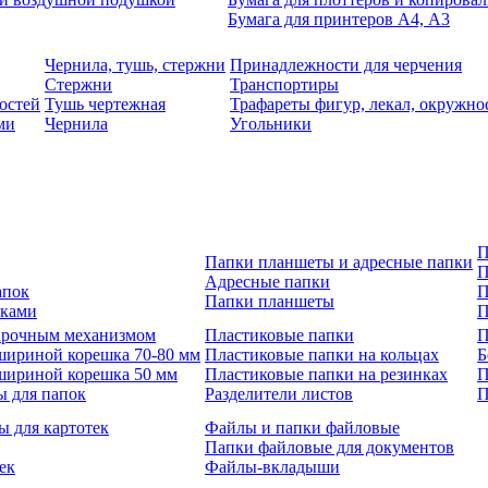
Бумага для принтеров А4, А3
Чернила, тушь, стержни
Принадлежности для черчения
Стержни
Транспортиры
остей
Тушь чертежная
Трафареты фигур, лекал, окружно
ми
Чернила
Угольники
П
Папки планшеты и адресные папки
П
Адресные папки
апок
П
Папки планшеты
зками
П
 арочным механизмом
Пластиковые папки
П
шириной корешка 70-80 мм
Пластиковые папки на кольцах
Б
шириной корешка 50 мм
Пластиковые папки на резинках
П
ы для папок
Разделители листов
П
ы для картотек
Файлы и папки файловые
Папки файловые для документов
ек
Файлы-вкладыши