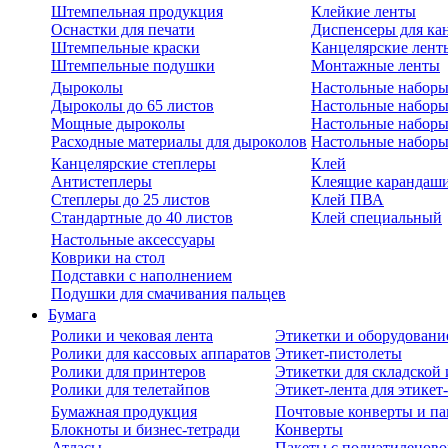
Штемпельная продукция
Клейкие ленты
Оснастки для печати
Диспенсеры для ка
Штемпельные краски
Канцелярские лент
Штемпельные подушки
Монтажные ленты
Дыроколы
Настольные набор
Дыроколы до 65 листов
Настольные наборы 
Мощные дыроколы
Настольные наборы
Расходные материалы для дыроколов
Настольные наборы
Канцелярские степлеры
Клей
Антистеплеры
Клеящие карандаш
Степлеры до 25 листов
Клей ПВА
Стандартные до 40 листов
Клей специальный
Настольные аксессуары
Коврики на стол
Подставки с наполнением
Подушки для смачивания пальцев
Бумага
Ролики и чековая лента
Этикетки и оборудовани
Ролики для кассовых аппаратов
Этикет-пистолеты
Ролики для принтеров
Этикетки для складско
Ролики для телетайпов
Этикет-лента для этикет
Бумажная продукция
Почтовые конверты и па
Блокноты и бизнес-тетради
Конверты
Атласы
Пакеты с полиэтиленов