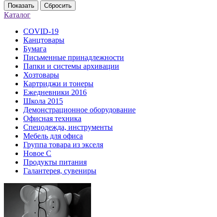
Показать
Сбросить
Каталог
COVID-19
Канцтовары
Бумага
Письменные принадлежности
Папки и системы архивации
Хозтовары
Картриджи и тонеры
Ежедневники 2016
Школа 2015
Демонстрационное оборудование
Офисная техника
Спецодежда, инструменты
Мебель для офиса
Группа товара из экселя
Новое С
Продукты питания
Галантерея, сувениры