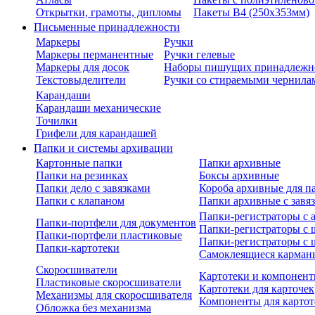
Открытки, грамоты, дипломы
Пакеты В4 (250х353мм)
Письменные принадлежности
Маркеры
Ручки
Маркеры перманентные
Ручки гелевые
Маркеры для досок
Наборы пишущих принадлежн
Текстовыделители
Ручки со стираемыми чернила
Карандаши
Карандаши механические
Точилки
Грифели для карандашей
Папки и системы архивации
Картонные папки
Папки архивные
Папки на резинках
Боксы архивные
Папки дело с завязками
Короба архивные для п
Папки с клапаном
Папки архивные с завя
Папки-регистраторы с
Папки-портфели для документов
Папки-регистраторы с 
Папки-портфели пластиковые
Папки-регистраторы с 
Папки-картотеки
Самоклеящиеся карман
Скоросшиватели
Картотеки и компонент
Пластиковые скоросшиватели
Картотеки для карточек
Механизмы для скоросшивателя
Компоненты для картот
Обложка без механизма