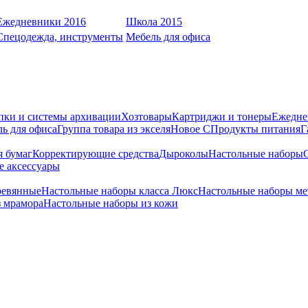
Ежедневники 2016
Школа 2015
Спецодежда, инструменты
Мебель для офиса
пки и системы архивации
Хозтовары
Картриджи и тонеры
Ежедне
ь для офиса
Группа товара из экселя
Новое С
Продукты питания
Г
я бумаг
Корректирующие средства
Дыроколы
Настольные наборы
е аксессуары
ревянные
Настольные наборы класса Люкс
Настольные наборы ме
з мрамора
Настольные наборы из кожи