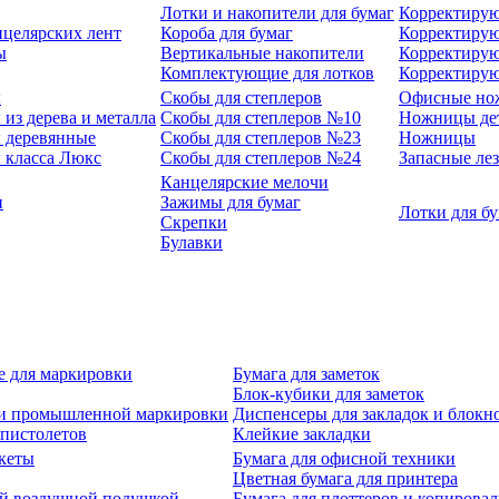
Лотки и накопители для бумаг
Корректирую
нцелярских лент
Короба для бумаг
Корректирую
ы
Вертикальные накопители
Корректирую
Комплектующие для лотков
Корректиру
ы
Скобы для степлеров
Офисные но
из дерева и металла
Скобы для степлеров №10
Ножницы де
 деревянные
Скобы для степлеров №23
Ножницы
 класса Люкс
Скобы для степлеров №24
Запасные ле
Канцелярские мелочи
и
Зажимы для бумаг
Лотки для б
Скрепки
Булавки
е для маркировки
Бумага для заметок
Блок-кубики для заметок
й и промышленной маркировки
Диспенсеры для закладок и блокн
-пистолетов
Клейкие закладки
кеты
Бумага для офисной техники
Цветная бумага для принтера
ой воздушной подушкой
Бумага для плоттеров и копирова