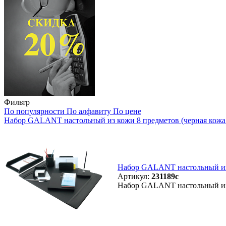
Фильтр
По популярности
По алфавиту
По цене
Набор GALANT настольный из кожи 8 предметов (черная кожа с
Набор GALANT настольный из к
Артикул:
231189с
Набор GALANT настольный из к