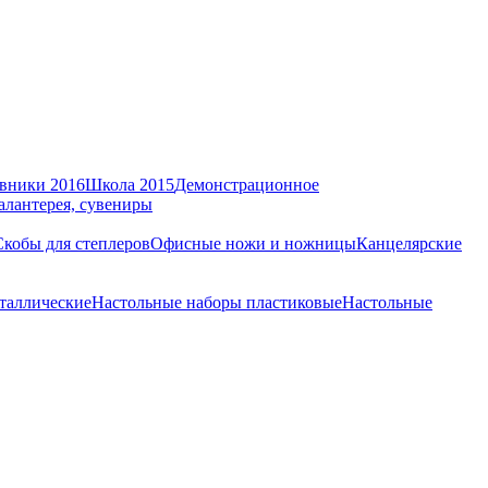
вники 2016
Школа 2015
Демонстрационное
алантерея, сувениры
Скобы для степлеров
Офисные ножи и ножницы
Канцелярские
таллические
Настольные наборы пластиковые
Настольные