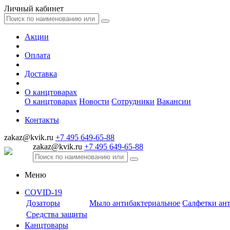
Личный кабинет
Акции
Оплата
Доставка
О канцтоварах
О канцтоварах
Новости
Сотрудники
Вакансии
Контакты
zakaz@kvik.ru
+7 495 649-65-88
zakaz@kvik.ru
+7 495 649-65-88
Меню
COVID-19
Дозаторы
Мыло антибактериальное
Салфетки ан
Средства защиты
Канцтовары