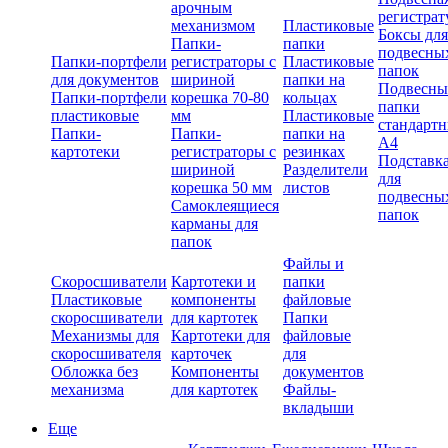
арочным
регистрат
механизмом
Пластиковые
Боксы для
Папки-
папки
подвесны
Папки-портфели
регистраторы с
Пластиковые
папок
для документов
шириной
папки на
Подвесны
Папки-портфели
корешка 70-80
кольцах
папки
пластиковые
мм
Пластиковые
стандарт
Папки-
Папки-
папки на
А4
картотеки
регистраторы с
резинках
Подставк
шириной
Разделители
для
корешка 50 мм
листов
подвесны
Самоклеящиеся
папок
карманы для
папок
Файлы и
Скоросшиватели
Картотеки и
папки
Пластиковые
компоненты
файловые
скоросшиватели
для картотек
Папки
Механизмы для
Картотеки для
файловые
скоросшивателя
карточек
для
Обложка без
Компоненты
документов
механизма
для картотек
Файлы-
вкладыши
Еще