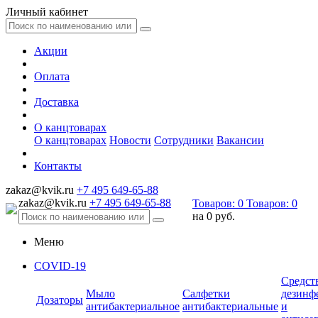
Личный кабинет
Акции
Оплата
Доставка
О канцтоварах
О канцтоварах
Новости
Сотрудники
Вакансии
Контакты
zakaz@kvik.ru
+7 495 649-65-88
zakaz@kvik.ru
+7 495 649-65-88
Товаров:
0
Товаров:
0
на
0 руб.
Меню
COVID-19
Средст
Мыло
Салфетки
дезинф
Дозаторы
антибактериальное
антибактериальные
и