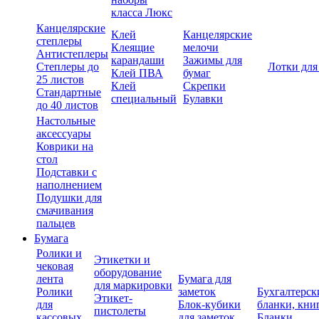
класса Люкс
Канцелярские
Клей
Канцелярские
степлеры
Клеящие
мелочи
Антистеплеры
карандаши
Зажимы для
Степлеры до
Лотки для
Клей ПВА
бумаг
25 листов
Клей
Скрепки
Стандартные
специальный
Булавки
до 40 листов
Настольные
аксессуары
Коврики на
стол
Подставки с
наполнением
Подушки для
смачивания
пальцев
Бумага
Ролики и
Этикетки и
чековая
оборудование
лента
Бумага для
для маркировки
Ролики
заметок
Бухгалтерск
Этикет-
для
Блок-кубики
бланки, кни
пистолеты
кассовых
для заметок
Бланки