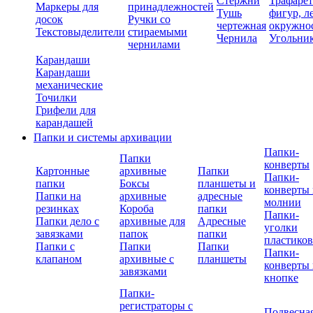
Стержни
Трафаре
Маркеры для
принадлежностей
Тушь
фигур, л
досок
Ручки со
чертежная
окружно
Текстовыделители
стираемыми
Чернила
Угольни
чернилами
Карандаши
Карандаши
механические
Точилки
Грифели для
карандашей
Папки и системы архивации
Папки-
Папки
конверты
Картонные
архивные
Папки
Папки-
папки
Боксы
планшеты и
конверты 
Папки на
архивные
адресные
молнии
резинках
Короба
папки
Папки-
Папки дело с
архивные для
Адресные
уголки
завязками
папок
папки
пластико
Папки с
Папки
Папки
Папки-
клапаном
архивные с
планшеты
конверты 
завязками
кнопке
Папки-
регистраторы с
Подвесна