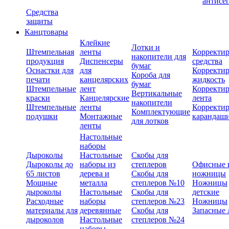
антисе
Средства
защиты
Канцтовары
Клейкие
Лотки и
Штемпельная
ленты
Корректи
накопители для
продукция
Диспенсеры
средства
бумаг
Оснастки для
для
Корректи
Короба для
печати
канцелярских
жидкость
бумаг
Штемпельные
лент
Корректи
Вертикальные
краски
Канцелярские
лента
накопители
Штемпельные
ленты
Корректи
Комплектующие
подушки
Монтажные
карандаш
для лотков
ленты
Настольные
наборы
Дыроколы
Настольные
Скобы для
Дыроколы до
наборы из
степлеров
Офисные 
65 листов
дерева и
Скобы для
ножницы
Мощные
металла
степлеров №10
Ножницы
дыроколы
Настольные
Скобы для
детские
Расходные
наборы
степлеров №23
Ножницы
материалы для
деревянные
Скобы для
Запасные 
дыроколов
Настольные
степлеров №24
наборы