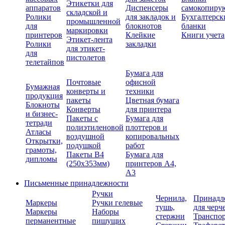
Этикетки для
аппаратов
Диспенсеры
самокопиру
складской и
Ролики
для закладок и
Бухгалтерск
промышленной
для
блокнотов
бланки
маркировки
принтеров
Клейкие
Книги учета
Этикет-лента
Ролики
закладки
для этикет-
для
пистолетов
телетайпов
Бумага для
Почтовые
офисной
Бумажная
конверты и
техники
продукция
пакеты
Цветная бумага
Блокноты
Конверты
для принтера
и бизнес-
Пакеты с
Бумага для
тетради
полиэтиленовой
плоттеров и
Атласы
воздушной
копировальных
Открытки,
подушкой
работ
грамоты,
Пакеты В4
Бумага для
дипломы
(250х353мм)
принтеров А4,
А3
Письменные принадлежности
Ручки
Чернила,
Принадл
Маркеры
Ручки гелевые
тушь,
для черч
Маркеры
Наборы
стержни
Транспо
перманентные
пишущих