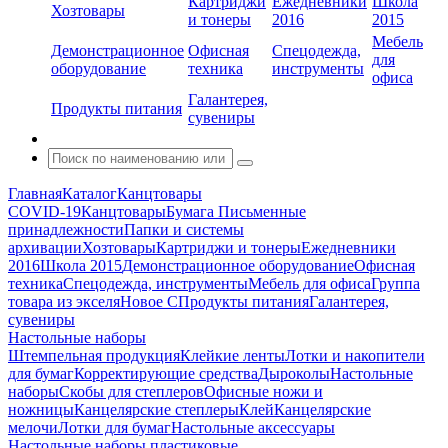
Картриджи
Ежедневники
Школа
Хозтовары
и тонеры
2016
2015
Мебель
Демонстрационное
Офисная
Спецодежда,
для
оборудование
техника
инструменты
офиса
Галантерея,
Продукты питания
сувениры
Главная
Каталог
Канцтовары
COVID-19
Канцтовары
Бумага
Письменные
принадлежности
Папки и системы
архивации
Хозтовары
Картриджи и тонеры
Ежедневники
2016
Школа 2015
Демонстрационное оборудование
Офисная
техника
Спецодежда, инструменты
Мебель для офиса
Группа
товара из экселя
Новое С
Продукты питания
Галантерея,
сувениры
Настольные наборы
Штемпельная продукция
Клейкие ленты
Лотки и накопители
для бумаг
Корректирующие средства
Дыроколы
Настольные
наборы
Скобы для степлеров
Офисные ножи и
ножницы
Канцелярские степлеры
Клей
Канцелярские
мелочи
Лотки для бумаг
Настольные аксессуары
Настольные наборы пластиковые