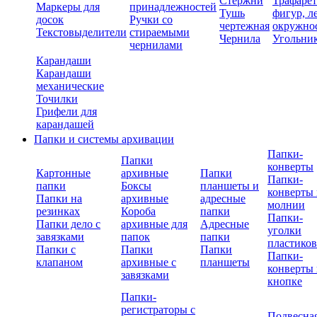
Стержни
Трафаре
Маркеры для
принадлежностей
Тушь
фигур, л
досок
Ручки со
чертежная
окружно
Текстовыделители
стираемыми
Чернила
Угольни
чернилами
Карандаши
Карандаши
механические
Точилки
Грифели для
карандашей
Папки и системы архивации
Папки-
Папки
конверты
Картонные
архивные
Папки
Папки-
папки
Боксы
планшеты и
конверты 
Папки на
архивные
адресные
молнии
резинках
Короба
папки
Папки-
Папки дело с
архивные для
Адресные
уголки
завязками
папок
папки
пластико
Папки с
Папки
Папки
Папки-
клапаном
архивные с
планшеты
конверты 
завязками
кнопке
Папки-
регистраторы с
Подвесна