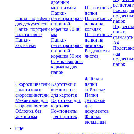
арочным
регистрат
механизмом
Пластиковые
Боксы для
Папки-
папки
подвесны
Папки-портфели
регистраторы с
Пластиковые
папок
для документов
шириной
папки на
Подвесны
Папки-портфели
корешка 70-80
кольцах
папки
пластиковые
мм
Пластиковые
стандарт
Папки-
Папки-
папки на
А4
картотеки
регистраторы с
резинках
Подставк
шириной
Разделители
для
корешка 50 мм
листов
подвесны
Самоклеящиеся
папок
карманы для
папок
Файлы и
Скоросшиватели
Картотеки и
папки
Пластиковые
компоненты
файловые
скоросшиватели
для картотек
Папки
Механизмы для
Картотеки для
файловые
скоросшивателя
карточек
для
Обложка без
Компоненты
документов
механизма
для картотек
Файлы-
вкладыши
Еще