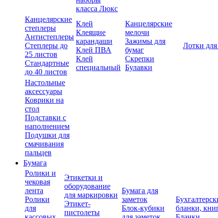
класса Люкс
Канцелярские
Клей
Канцелярские
степлеры
Клеящие
мелочи
Антистеплеры
карандаши
Зажимы для
Степлеры до
Лотки для
Клей ПВА
бумаг
25 листов
Клей
Скрепки
Стандартные
специальный
Булавки
до 40 листов
Настольные
аксессуары
Коврики на
стол
Подставки с
наполнением
Подушки для
смачивания
пальцев
Бумага
Ролики и
Этикетки и
чековая
оборудование
лента
Бумага для
для маркировки
Ролики
заметок
Бухгалтерск
Этикет-
для
Блок-кубики
бланки, кни
пистолеты
кассовых
для заметок
Бланки