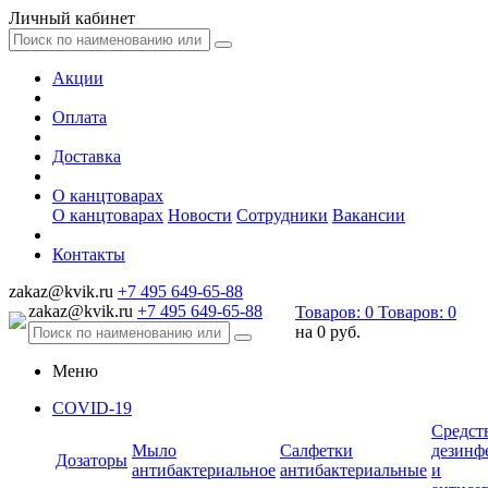
Личный кабинет
Акции
Оплата
Доставка
О канцтоварах
О канцтоварах
Новости
Сотрудники
Вакансии
Контакты
zakaz@kvik.ru
+7 495 649-65-88
zakaz@kvik.ru
+7 495 649-65-88
Товаров:
0
Товаров:
0
на
0 руб.
Меню
COVID-19
Средст
Мыло
Салфетки
дезинф
Дозаторы
антибактериальное
антибактериальные
и