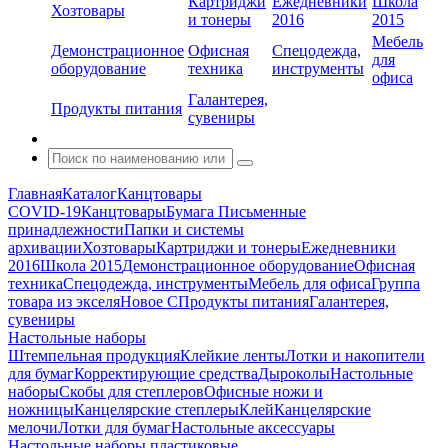
Картриджи
Ежедневники
Школа
Хозтовары
и тонеры
2016
2015
Мебель
Демонстрационное
Офисная
Спецодежда,
для
оборудование
техника
инструменты
офиса
Галантерея,
Продукты питания
сувениры
Главная
Каталог
Канцтовары
COVID-19
Канцтовары
Бумага
Письменные
принадлежности
Папки и системы
архивации
Хозтовары
Картриджи и тонеры
Ежедневники
2016
Школа 2015
Демонстрационное оборудование
Офисная
техника
Спецодежда, инструменты
Мебель для офиса
Группа
товара из экселя
Новое С
Продукты питания
Галантерея,
сувениры
Настольные наборы
Штемпельная продукция
Клейкие ленты
Лотки и накопители
для бумаг
Корректирующие средства
Дыроколы
Настольные
наборы
Скобы для степлеров
Офисные ножи и
ножницы
Канцелярские степлеры
Клей
Канцелярские
мелочи
Лотки для бумаг
Настольные аксессуары
Настольные наборы пластиковые