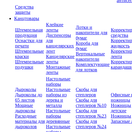
антисе
Средства
защиты
Канцтовары
Клейкие
Лотки и
Штемпельная
ленты
Корректи
накопители для
продукция
Диспенсеры
средства
бумаг
Оснастки для
для
Корректи
Короба для
печати
канцелярских
жидкость
бумаг
Штемпельные
лент
Корректи
Вертикальные
краски
Канцелярские
лента
накопители
Штемпельные
ленты
Корректи
Комплектующие
подушки
Монтажные
карандаш
для лотков
ленты
Настольные
наборы
Дыроколы
Настольные
Скобы для
Дыроколы до
наборы из
степлеров
Офисные 
65 листов
дерева и
Скобы для
ножницы
Мощные
металла
степлеров №10
Ножницы
дыроколы
Настольные
Скобы для
детские
Расходные
наборы
степлеров №23
Ножницы
материалы для
деревянные
Скобы для
Запасные 
дыроколов
Настольные
степлеров №24
наборы