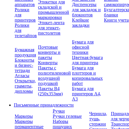
Этикетки для
аппаратов
Диспенсеры
самокопиру
складской и
Ролики
для закладок и
Бухгалтерск
промышленной
для
блокнотов
бланки
маркировки
принтеров
Клейкие
Книги учета
Этикет-лента
Ролики
закладки
для этикет-
для
пистолетов
телетайпов
Бумага для
Почтовые
офисной
Бумажная
конверты и
техники
продукция
пакеты
Цветная бумага
Блокноты
Конверты
для принтера
и бизнес-
Пакеты с
Бумага для
тетради
полиэтиленовой
плоттеров и
Атласы
воздушной
копировальных
Открытки,
подушкой
работ
грамоты,
Пакеты В4
Бумага для
дипломы
(250х353мм)
принтеров А4,
А3
Письменные принадлежности
Ручки
Чернила,
Принадл
Маркеры
Ручки гелевые
тушь,
для черч
Маркеры
Наборы
стержни
Транспо
перманентные
пишущих