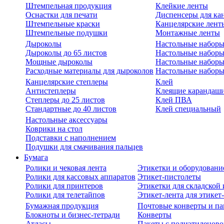
Штемпельная продукция
Клейкие ленты
Оснастки для печати
Диспенсеры для ка
Штемпельные краски
Канцелярские лент
Штемпельные подушки
Монтажные ленты
Дыроколы
Настольные набор
Дыроколы до 65 листов
Настольные наборы 
Мощные дыроколы
Настольные наборы
Расходные материалы для дыроколов
Настольные наборы
Канцелярские степлеры
Клей
Антистеплеры
Клеящие карандаш
Степлеры до 25 листов
Клей ПВА
Стандартные до 40 листов
Клей специальный
Настольные аксессуары
Коврики на стол
Подставки с наполнением
Подушки для смачивания пальцев
Бумага
Ролики и чековая лента
Этикетки и оборудовани
Ролики для кассовых аппаратов
Этикет-пистолеты
Ролики для принтеров
Этикетки для складско
Ролики для телетайпов
Этикет-лента для этикет
Бумажная продукция
Почтовые конверты и па
Блокноты и бизнес-тетради
Конверты
Атласы
Пакеты с полиэтиленов