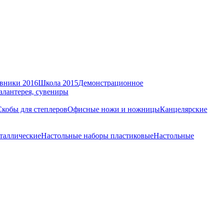
вники 2016
Школа 2015
Демонстрационное
алантерея, сувениры
Скобы для степлеров
Офисные ножи и ножницы
Канцелярские
таллические
Настольные наборы пластиковые
Настольные