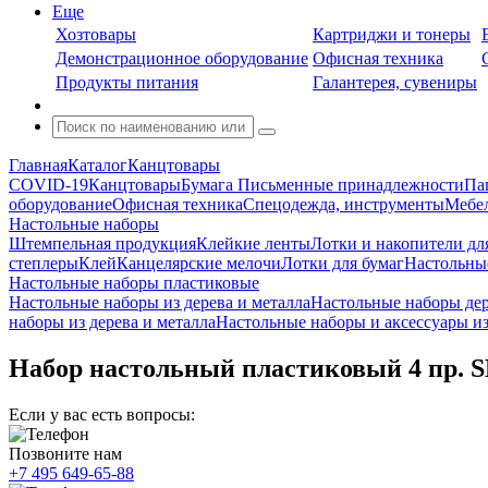
Еще
Хозтовары
Картриджи и тонеры
Демонстрационное оборудование
Офисная техника
Продукты питания
Галантерея, сувениры
Главная
Каталог
Канцтовары
COVID-19
Канцтовары
Бумага
Письменные принадлежности
Па
оборудование
Офисная техника
Спецодежда, инструменты
Мебел
Настольные наборы
Штемпельная продукция
Клейкие ленты
Лотки и накопители дл
степлеры
Клей
Канцелярские мелочи
Лотки для бумаг
Настольны
Настольные наборы пластиковые
Настольные наборы из дерева и металла
Настольные наборы де
наборы из дерева и металла
Настольные наборы и аксессуары и
Набор настольный пластиковый 4 пр. 
Если у вас есть вопросы:
Позвоните нам
+7 495 649-65-88