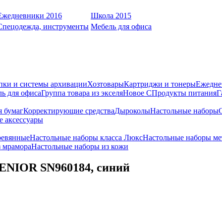
Ежедневники 2016
Школа 2015
Спецодежда, инструменты
Мебель для офиса
пки и системы архивации
Хозтовары
Картриджи и тонеры
Ежедне
ь для офиса
Группа товара из экселя
Новое С
Продукты питания
Г
я бумаг
Корректирующие средства
Дыроколы
Настольные наборы
е аксессуары
ревянные
Настольные наборы класса Люкс
Настольные наборы ме
з мрамора
Настольные наборы из кожи
SENIOR SN960184, синий