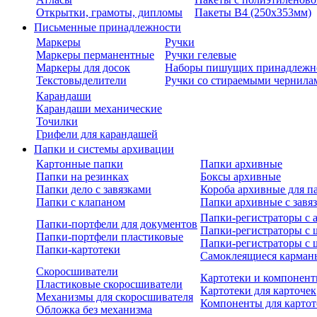
Открытки, грамоты, дипломы
Пакеты В4 (250х353мм)
Письменные принадлежности
Маркеры
Ручки
Маркеры перманентные
Ручки гелевые
Маркеры для досок
Наборы пишущих принадлежн
Текстовыделители
Ручки со стираемыми чернила
Карандаши
Карандаши механические
Точилки
Грифели для карандашей
Папки и системы архивации
Картонные папки
Папки архивные
Папки на резинках
Боксы архивные
Папки дело с завязками
Короба архивные для п
Папки с клапаном
Папки архивные с завя
Папки-регистраторы с
Папки-портфели для документов
Папки-регистраторы с 
Папки-портфели пластиковые
Папки-регистраторы с 
Папки-картотеки
Самоклеящиеся карман
Скоросшиватели
Картотеки и компонент
Пластиковые скоросшиватели
Картотеки для карточек
Механизмы для скоросшивателя
Компоненты для картот
Обложка без механизма