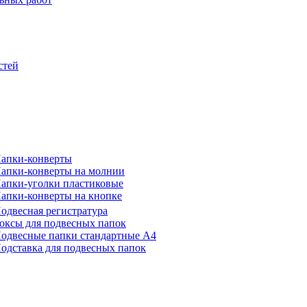
стей
апки-конверты
апки-конверты на молнии
апки-уголки пластиковые
апки-конверты на кнопке
одвесная регистратура
оксы для подвесных папок
одвесные папки стандартные А4
одставка для подвесных папок