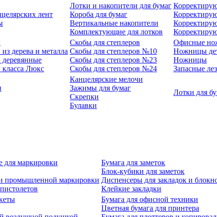
Лотки и накопители для бумаг
Корректирую
нцелярских лент
Короба для бумаг
Корректирую
ы
Вертикальные накопители
Корректирую
Комплектующие для лотков
Корректиру
ы
Скобы для степлеров
Офисные но
из дерева и металла
Скобы для степлеров №10
Ножницы де
 деревянные
Скобы для степлеров №23
Ножницы
 класса Люкс
Скобы для степлеров №24
Запасные ле
Канцелярские мелочи
и
Зажимы для бумаг
Лотки для б
Скрепки
Булавки
е для маркировки
Бумага для заметок
Блок-кубики для заметок
й и промышленной маркировки
Диспенсеры для закладок и блокн
-пистолетов
Клейкие закладки
кеты
Бумага для офисной техники
Цветная бумага для принтера
ой воздушной подушкой
Бумага для плоттеров и копирова