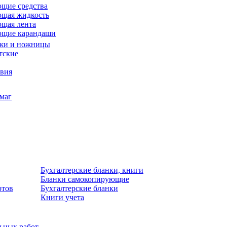
щие средства
щая жидкость
щая лента
ющие карандаши
жи и ножницы
тские
звия
умаг
Бухгалтерские бланки, книги
Бланки самокопирующие
отов
Бухгалтерские бланки
Книги учета
льных работ