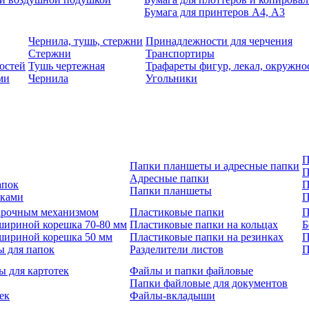
Бумага для принтеров А4, А3
Чернила, тушь, стержни
Принадлежности для черчения
Стержни
Транспортиры
остей
Тушь чертежная
Трафареты фигур, лекал, окружно
ми
Чернила
Угольники
П
Папки планшеты и адресные папки
П
Адресные папки
апок
П
Папки планшеты
зками
П
 арочным механизмом
Пластиковые папки
П
шириной корешка 70-80 мм
Пластиковые папки на кольцах
Б
шириной корешка 50 мм
Пластиковые папки на резинках
П
ы для папок
Разделители листов
П
ы для картотек
Файлы и папки файловые
Папки файловые для документов
ек
Файлы-вкладыши