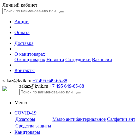
Личный кабинет
Акции
Оплата
Доставка
О канцтоварах
О канцтоварах
Новости
Сотрудники
Вакансии
Контакты
zakaz@kvik.ru
+7 495 649-65-88
zakaz@kvik.ru
+7 495 649-65-88
Меню
COVID-19
Дозаторы
Мыло антибактериальное
Салфетки ан
Средства защиты
Канцтовары