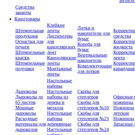
антисе
Средства
защиты
Канцтовары
Клейкие
Лотки и
Штемпельная
ленты
Корректи
накопители для
продукция
Диспенсеры
средства
бумаг
Оснастки для
для
Корректи
Короба для
печати
канцелярских
жидкость
бумаг
Штемпельные
лент
Корректи
Вертикальные
краски
Канцелярские
лента
накопители
Штемпельные
ленты
Корректи
Комплектующие
подушки
Монтажные
карандаш
для лотков
ленты
Настольные
наборы
Дыроколы
Настольные
Скобы для
Дыроколы до
наборы из
степлеров
Офисные 
65 листов
дерева и
Скобы для
ножницы
Мощные
металла
степлеров №10
Ножницы
дыроколы
Настольные
Скобы для
детские
Расходные
наборы
степлеров №23
Ножницы
материалы для
деревянные
Скобы для
Запасные 
дыроколов
Настольные
степлеров №24
наборы