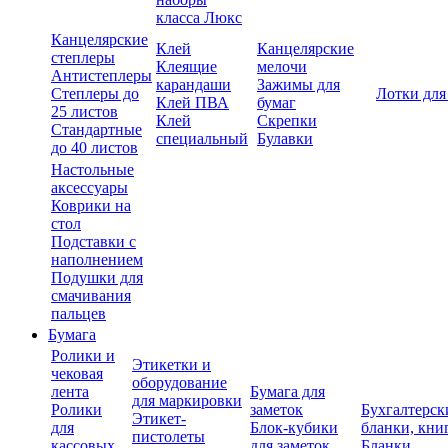
класса Люкс
Канцелярские
Клей
Канцелярские
степлеры
Клеящие
мелочи
Антистеплеры
карандаши
Зажимы для
Степлеры до
Лотки для
Клей ПВА
бумаг
25 листов
Клей
Скрепки
Стандартные
специальный
Булавки
до 40 листов
Настольные
аксессуары
Коврики на
стол
Подставки с
наполнением
Подушки для
смачивания
пальцев
Бумага
Ролики и
Этикетки и
чековая
оборудование
лента
Бумага для
для маркировки
Ролики
заметок
Бухгалтерск
Этикет-
для
Блок-кубики
бланки, кни
пистолеты
кассовых
для заметок
Бланки