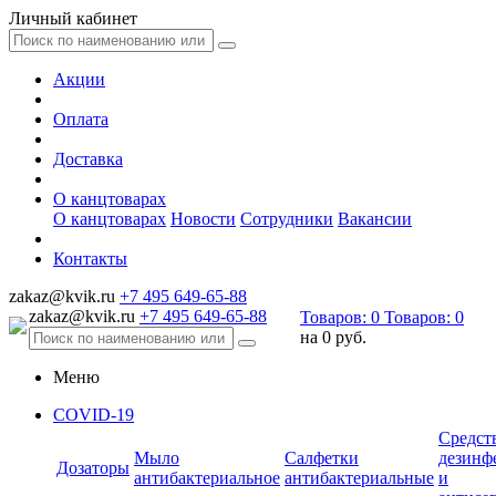
Личный кабинет
Акции
Оплата
Доставка
О канцтоварах
О канцтоварах
Новости
Сотрудники
Вакансии
Контакты
zakaz@kvik.ru
+7 495 649-65-88
zakaz@kvik.ru
+7 495 649-65-88
Товаров:
0
Товаров:
0
на
0 руб.
Меню
COVID-19
Средст
Мыло
Салфетки
дезинф
Дозаторы
антибактериальное
антибактериальные
и