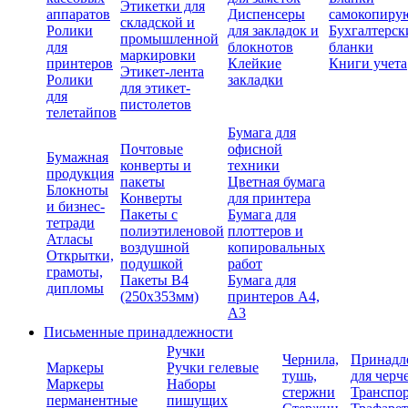
Этикетки для
аппаратов
Диспенсеры
самокопиру
складской и
Ролики
для закладок и
Бухгалтерск
промышленной
для
блокнотов
бланки
маркировки
принтеров
Клейкие
Книги учета
Этикет-лента
Ролики
закладки
для этикет-
для
пистолетов
телетайпов
Бумага для
Почтовые
офисной
Бумажная
конверты и
техники
продукция
пакеты
Цветная бумага
Блокноты
Конверты
для принтера
и бизнес-
Пакеты с
Бумага для
тетради
полиэтиленовой
плоттеров и
Атласы
воздушной
копировальных
Открытки,
подушкой
работ
грамоты,
Пакеты В4
Бумага для
дипломы
(250х353мм)
принтеров А4,
А3
Письменные принадлежности
Ручки
Чернила,
Принадл
Маркеры
Ручки гелевые
тушь,
для черч
Маркеры
Наборы
стержни
Транспо
перманентные
пишущих