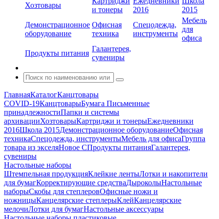
Картриджи
Ежедневники
Школа
Хозтовары
и тонеры
2016
2015
Мебель
Демонстрационное
Офисная
Спецодежда,
для
оборудование
техника
инструменты
офиса
Галантерея,
Продукты питания
сувениры
Главная
Каталог
Канцтовары
COVID-19
Канцтовары
Бумага
Письменные
принадлежности
Папки и системы
архивации
Хозтовары
Картриджи и тонеры
Ежедневники
2016
Школа 2015
Демонстрационное оборудование
Офисная
техника
Спецодежда, инструменты
Мебель для офиса
Группа
товара из экселя
Новое С
Продукты питания
Галантерея,
сувениры
Настольные наборы
Штемпельная продукция
Клейкие ленты
Лотки и накопители
для бумаг
Корректирующие средства
Дыроколы
Настольные
наборы
Скобы для степлеров
Офисные ножи и
ножницы
Канцелярские степлеры
Клей
Канцелярские
мелочи
Лотки для бумаг
Настольные аксессуары
Настольные наборы пластиковые