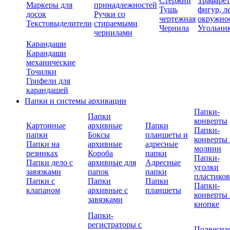
Стержни
Трафаре
Маркеры для
принадлежностей
Тушь
фигур, л
досок
Ручки со
чертежная
окружно
Текстовыделители
стираемыми
Чернила
Угольни
чернилами
Карандаши
Карандаши
механические
Точилки
Грифели для
карандашей
Папки и системы архивации
Папки-
Папки
конверты
Картонные
архивные
Папки
Папки-
папки
Боксы
планшеты и
конверты 
Папки на
архивные
адресные
молнии
резинках
Короба
папки
Папки-
Папки дело с
архивные для
Адресные
уголки
завязками
папок
папки
пластико
Папки с
Папки
Папки
Папки-
клапаном
архивные с
планшеты
конверты 
завязками
кнопке
Папки-
регистраторы с
Подвесна