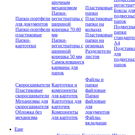
арочным
регистрат
механизмом
Пластиковые
Боксы для
Папки-
папки
подвесны
Папки-портфели
регистраторы с
Пластиковые
папок
для документов
шириной
папки на
Подвесны
Папки-портфели
корешка 70-80
кольцах
папки
пластиковые
мм
Пластиковые
стандарт
Папки-
Папки-
папки на
А4
картотеки
регистраторы с
резинках
Подставк
шириной
Разделители
для
корешка 50 мм
листов
подвесны
Самоклеящиеся
папок
карманы для
папок
Файлы и
Скоросшиватели
Картотеки и
папки
Пластиковые
компоненты
файловые
скоросшиватели
для картотек
Папки
Механизмы для
Картотеки для
файловые
скоросшивателя
карточек
для
Обложка без
Компоненты
документов
механизма
для картотек
Файлы-
вкладыши
Еще