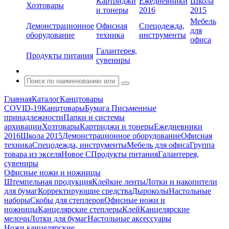
Картриджи
Ежедневники
Школа
Хозтовары
и тонеры
2016
2015
Мебель
Демонстрационное
Офисная
Спецодежда,
для
оборудование
техника
инструменты
офиса
Галантерея,
Продукты питания
сувениры
Главная
Каталог
Канцтовары
COVID-19
Канцтовары
Бумага
Письменные
принадлежности
Папки и системы
архивации
Хозтовары
Картриджи и тонеры
Ежедневники
2016
Школа 2015
Демонстрационное оборудование
Офисная
техника
Спецодежда, инструменты
Мебель для офиса
Группа
товара из экселя
Новое С
Продукты питания
Галантерея,
сувениры
Офисные ножи и ножницы
Штемпельная продукция
Клейкие ленты
Лотки и накопители
для бумаг
Корректирующие средства
Дыроколы
Настольные
наборы
Скобы для степлеров
Офисные ножи и
ножницы
Канцелярские степлеры
Клей
Канцелярские
мелочи
Лотки для бумаг
Настольные аксессуары
Ножи канцелярские