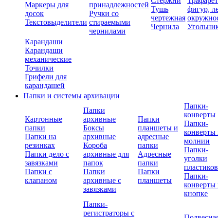
Стержни
Трафаре
Маркеры для
принадлежностей
Тушь
фигур, л
досок
Ручки со
чертежная
окружно
Текстовыделители
стираемыми
Чернила
Угольни
чернилами
Карандаши
Карандаши
механические
Точилки
Грифели для
карандашей
Папки и системы архивации
Папки-
Папки
конверты
Картонные
архивные
Папки
Папки-
папки
Боксы
планшеты и
конверты 
Папки на
архивные
адресные
молнии
резинках
Короба
папки
Папки-
Папки дело с
архивные для
Адресные
уголки
завязками
папок
папки
пластико
Папки с
Папки
Папки
Папки-
клапаном
архивные с
планшеты
конверты 
завязками
кнопке
Папки-
регистраторы с
Подвесна