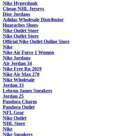
Nike Hyperdunk
Cheap NHL Jerseys
Dior Jordans
Adidas Wholesale Distributor
Huaraches Shoes
Nike Outlet Store
Nike Outlet Store
Official Nike Outlet Online Store
Nike
Nike Air Force 1 Women
Nike Jordans
Air Jordan 34
Nike Free Rn 2019
Nike Air Max 270
Nike Wholesale
Jordan 33
Lebron James Sneakers
Jordan 25
Pandora Charm
Pandora Outlet
NFL Gear
Nike Outlet
NHL Store
Nike
Nike Sneakers