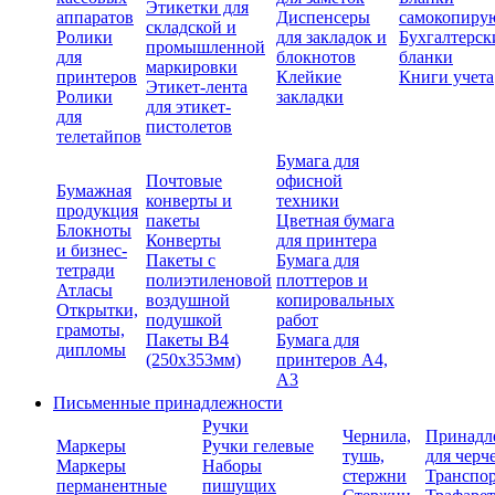
Этикетки для
аппаратов
Диспенсеры
самокопиру
складской и
Ролики
для закладок и
Бухгалтерск
промышленной
для
блокнотов
бланки
маркировки
принтеров
Клейкие
Книги учета
Этикет-лента
Ролики
закладки
для этикет-
для
пистолетов
телетайпов
Бумага для
Почтовые
офисной
Бумажная
конверты и
техники
продукция
пакеты
Цветная бумага
Блокноты
Конверты
для принтера
и бизнес-
Пакеты с
Бумага для
тетради
полиэтиленовой
плоттеров и
Атласы
воздушной
копировальных
Открытки,
подушкой
работ
грамоты,
Пакеты В4
Бумага для
дипломы
(250х353мм)
принтеров А4,
А3
Письменные принадлежности
Ручки
Чернила,
Принадл
Маркеры
Ручки гелевые
тушь,
для черч
Маркеры
Наборы
стержни
Транспо
перманентные
пишущих