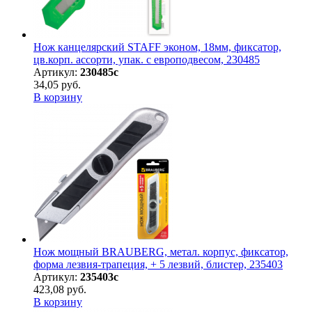
Нож канцелярский STAFF эконом, 18мм, фиксатор,
цв.корп. ассорти, упак. с европодвесом, 230485
Артикул:
230485с
34,05 руб.
В корзину
Нож мощный BRAUBERG, метал. корпус, фиксатор,
форма лезвия-трапеция, + 5 лезвий, блистер, 235403
Артикул:
235403с
423,08 руб.
В корзину