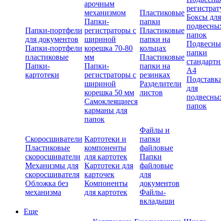
арочным
регистрат
механизмом
Пластиковые
Боксы для
Папки-
папки
подвесны
Папки-портфели
регистраторы с
Пластиковые
папок
для документов
шириной
папки на
Подвесны
Папки-портфели
корешка 70-80
кольцах
папки
пластиковые
мм
Пластиковые
стандарт
Папки-
Папки-
папки на
А4
картотеки
регистраторы с
резинках
Подставк
шириной
Разделители
для
корешка 50 мм
листов
подвесны
Самоклеящиеся
папок
карманы для
папок
Файлы и
Скоросшиватели
Картотеки и
папки
Пластиковые
компоненты
файловые
скоросшиватели
для картотек
Папки
Механизмы для
Картотеки для
файловые
скоросшивателя
карточек
для
Обложка без
Компоненты
документов
механизма
для картотек
Файлы-
вкладыши
Еще