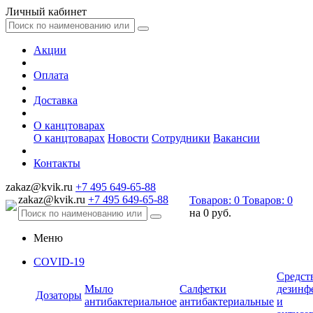
Личный кабинет
Акции
Оплата
Доставка
О канцтоварах
О канцтоварах
Новости
Сотрудники
Вакансии
Контакты
zakaz@kvik.ru
+7 495 649-65-88
zakaz@kvik.ru
+7 495 649-65-88
Товаров:
0
Товаров:
0
на
0 руб.
Меню
COVID-19
Средст
Мыло
Салфетки
дезинф
Дозаторы
антибактериальное
антибактериальные
и