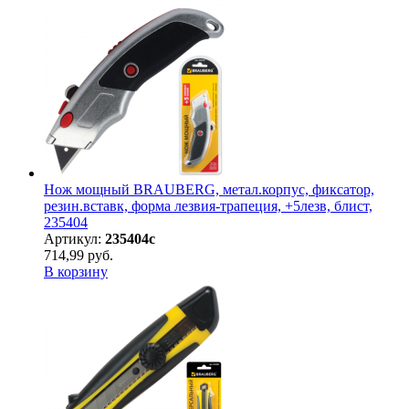
Нож мощный BRAUBERG, метал.корпус, фиксатор,
резин.вставк, форма лезвия-трапеция, +5лезв, блист,
235404
Артикул:
235404с
714,99 руб.
В корзину