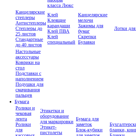
класса Люкс
Канцелярские
Клей
Канцелярские
степлеры
Клеящие
мелочи
Антистеплеры
карандаши
Зажимы для
Степлеры до
Лотки для
Клей ПВА
бумаг
25 листов
Клей
Скрепки
Стандартные
специальный
Булавки
до 40 листов
Настольные
аксессуары
Коврики на
стол
Подставки с
наполнением
Подушки для
смачивания
пальцев
Бумага
Ролики и
Этикетки и
чековая
оборудование
лента
Бумага для
для маркировки
Ролики
заметок
Бухгалтерск
Этикет-
для
Блок-кубики
бланки, кни
пистолеты
кассовых
для заметок
Бланки