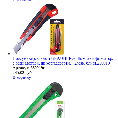
Нож универсальный BRAUBERG 18мм, автофиксатор,
с резин.вставк, цв.корп.ассорти, +2лезв, блист,230919
Артикул:
230919с
245,02 руб.
В корзину