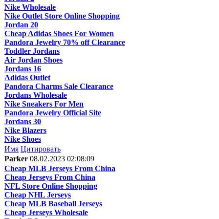
Nike Wholesale
Nike Outlet Store Online Shopping
Jordan 20
Cheap Adidas Shoes For Women
Pandora Jewelry 70% off Clearance
Toddler Jordans
Air Jordan Shoes
Jordans 16
Adidas Outlet
Pandora Charms Sale Clearance
Jordans Wholesale
Nike Sneakers For Men
Pandora Jewelry Official Site
Jordans 30
Nike Blazers
Nike Shoes
Имя
Цитировать
Parker
08.02.2023 02:08:09
Cheap MLB Jerseys From China
Cheap Jerseys From China
NFL Store Online Shopping
Cheap NHL Jerseys
Cheap MLB Baseball Jerseys
Cheap Jerseys Wholesale