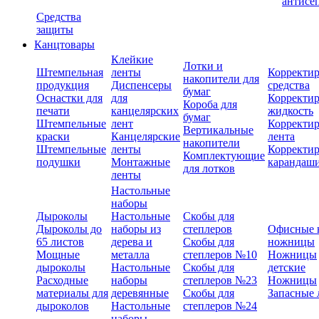
антисе
Средства
защиты
Канцтовары
Клейкие
Лотки и
Штемпельная
ленты
Корректи
накопители для
продукция
Диспенсеры
средства
бумаг
Оснастки для
для
Корректи
Короба для
печати
канцелярских
жидкость
бумаг
Штемпельные
лент
Корректи
Вертикальные
краски
Канцелярские
лента
накопители
Штемпельные
ленты
Корректи
Комплектующие
подушки
Монтажные
карандаш
для лотков
ленты
Настольные
наборы
Дыроколы
Настольные
Скобы для
Дыроколы до
наборы из
степлеров
Офисные 
65 листов
дерева и
Скобы для
ножницы
Мощные
металла
степлеров №10
Ножницы
дыроколы
Настольные
Скобы для
детские
Расходные
наборы
степлеров №23
Ножницы
материалы для
деревянные
Скобы для
Запасные 
дыроколов
Настольные
степлеров №24
наборы