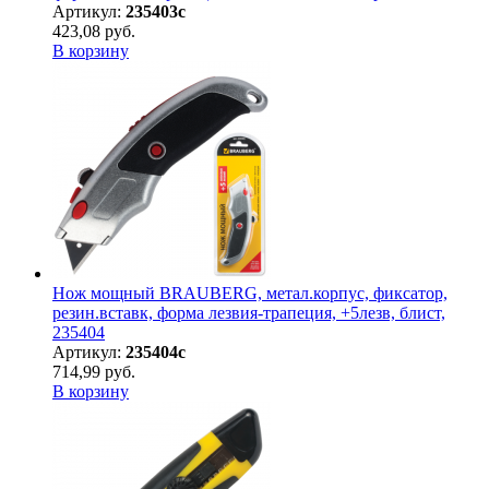
Артикул:
235403с
423,08 руб.
В корзину
Нож мощный BRAUBERG, метал.корпус, фиксатор,
резин.вставк, форма лезвия-трапеция, +5лезв, блист,
235404
Артикул:
235404с
714,99 руб.
В корзину