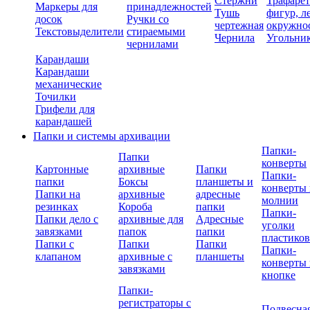
Стержни
Трафаре
Маркеры для
принадлежностей
Тушь
фигур, л
досок
Ручки со
чертежная
окружно
Текстовыделители
стираемыми
Чернила
Угольни
чернилами
Карандаши
Карандаши
механические
Точилки
Грифели для
карандашей
Папки и системы архивации
Папки-
Папки
конверты
Картонные
архивные
Папки
Папки-
папки
Боксы
планшеты и
конверты 
Папки на
архивные
адресные
молнии
резинках
Короба
папки
Папки-
Папки дело с
архивные для
Адресные
уголки
завязками
папок
папки
пластико
Папки с
Папки
Папки
Папки-
клапаном
архивные с
планшеты
конверты 
завязками
кнопке
Папки-
регистраторы с
Подвесна