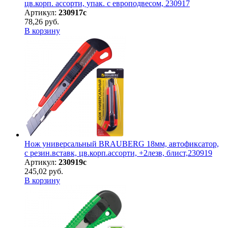
цв.корп. ассорти, упак. с европодвесом, 230917
Артикул:
230917с
78,26 руб.
В корзину
Нож универсальный BRAUBERG 18мм, автофиксатор,
с резин.вставк, цв.корп.ассорти, +2лезв, блист,230919
Артикул:
230919с
245,02 руб.
В корзину