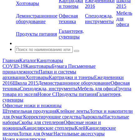
Картриджи
Ежедневники
Школа
Хозтовары
и тонеры
2016
2015
Мебель
Демонстрационное
Офисная
Спецодежда,
для
оборудование
техника
инструменты
офиса
Галантерея,
Продукты питания
сувениры
Главная
Каталог
Канцтовары
COVID-19
Канцтовары
Бумага
Письменные
принадлежности
Папки и системы
архивации
Хозтовары
Картриджи и тонеры
Ежедневники
2016
Школа 2015
Демонстрационное оборудование
Офисная
техника
Спецодежда, инструменты
Мебель для офиса
Группа
товара из экселя
Новое С
Продукты питания
Галантерея,
сувениры
Офисные ножи и ножницы
Штемпельная продукция
Клейкие ленты
Лотки и накопители
для бумаг
Корректирующие средства
Дыроколы
Настольные
наборы
Скобы для степлеров
Офисные ножи и
ножницы
Канцелярские степлеры
Клей
Канцелярские
мелочи
Лотки для бумаг
Настольные аксессуары
Ножи канцелярские