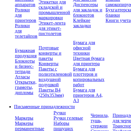
Этикетки для
аппаратов
Диспенсеры
самокопиру
складской и
Ролики
для закладок и
Бухгалтерск
промышленной
для
блокнотов
бланки
маркировки
принтеров
Клейкие
Книги учета
Этикет-лента
Ролики
закладки
для этикет-
для
пистолетов
телетайпов
Бумага для
Почтовые
офисной
Бумажная
конверты и
техники
продукция
пакеты
Цветная бумага
Блокноты
Конверты
для принтера
и бизнес-
Пакеты с
Бумага для
тетради
полиэтиленовой
плоттеров и
Атласы
воздушной
копировальных
Открытки,
подушкой
работ
грамоты,
Пакеты В4
Бумага для
дипломы
(250х353мм)
принтеров А4,
А3
Письменные принадлежности
Ручки
Чернила,
Принадл
Маркеры
Ручки гелевые
тушь,
для черч
Маркеры
Наборы
стержни
Транспо
перманентные
пишущих