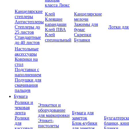
класса Люкс
Канцелярские
Клей
Канцелярские
степлеры
Клеящие
мелочи
Антистеплеры
карандаши
Зажимы для
Степлеры до
Лотки для
Клей ПВА
бумаг
25 листов
Клей
Скрепки
Стандартные
специальный
Булавки
до 40 листов
Настольные
аксессуары
Коврики на
стол
Подставки с
наполнением
Подушки для
смачивания
пальцев
Бумага
Ролики и
Этикетки и
чековая
оборудование
лента
Бумага для
для маркировки
Ролики
заметок
Бухгалтерск
Этикет-
для
Блок-кубики
бланки, кни
пистолеты
кассовых
для заметок
Бланки