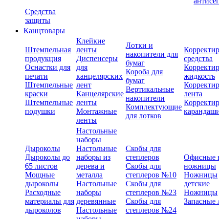
антисе
Средства
защиты
Канцтовары
Клейкие
Лотки и
Штемпельная
ленты
Корректи
накопители для
продукция
Диспенсеры
средства
бумаг
Оснастки для
для
Корректи
Короба для
печати
канцелярских
жидкость
бумаг
Штемпельные
лент
Корректи
Вертикальные
краски
Канцелярские
лента
накопители
Штемпельные
ленты
Корректи
Комплектующие
подушки
Монтажные
карандаш
для лотков
ленты
Настольные
наборы
Дыроколы
Настольные
Скобы для
Дыроколы до
наборы из
степлеров
Офисные 
65 листов
дерева и
Скобы для
ножницы
Мощные
металла
степлеров №10
Ножницы
дыроколы
Настольные
Скобы для
детские
Расходные
наборы
степлеров №23
Ножницы
материалы для
деревянные
Скобы для
Запасные 
дыроколов
Настольные
степлеров №24
наборы