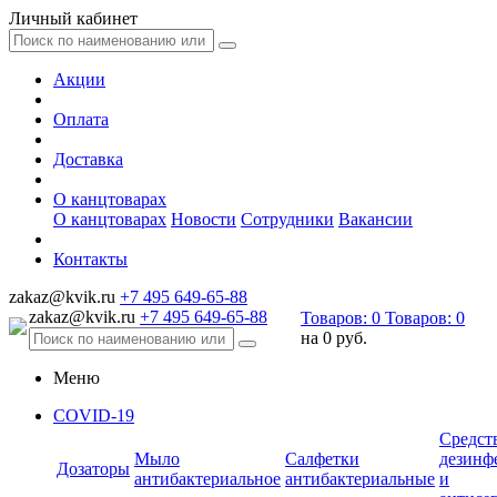
Личный кабинет
Акции
Оплата
Доставка
О канцтоварах
О канцтоварах
Новости
Сотрудники
Вакансии
Контакты
zakaz@kvik.ru
+7 495 649-65-88
zakaz@kvik.ru
+7 495 649-65-88
Товаров:
0
Товаров:
0
на
0 руб.
Меню
COVID-19
Средст
Мыло
Салфетки
дезинф
Дозаторы
антибактериальное
антибактериальные
и