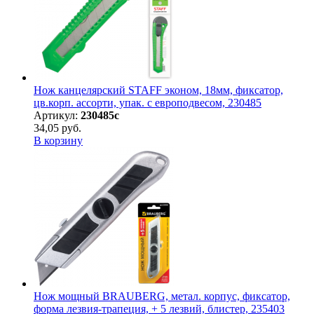
Нож канцелярский STAFF эконом, 18мм, фиксатор,
цв.корп. ассорти, упак. с европодвесом, 230485
Артикул:
230485с
34,05 руб.
В корзину
Нож мощный BRAUBERG, метал. корпус, фиксатор,
форма лезвия-трапеция, + 5 лезвий, блистер, 235403