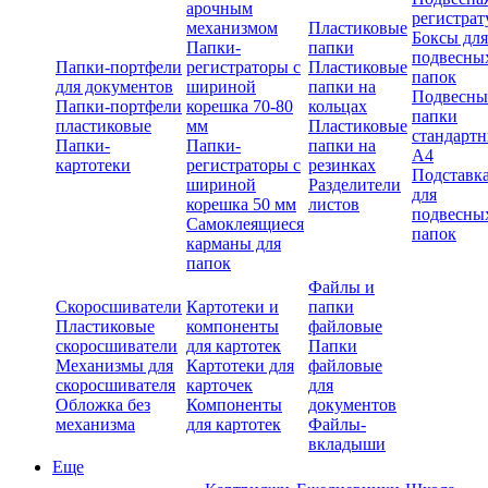
арочным
регистрат
механизмом
Пластиковые
Боксы для
Папки-
папки
подвесны
Папки-портфели
регистраторы с
Пластиковые
папок
для документов
шириной
папки на
Подвесны
Папки-портфели
корешка 70-80
кольцах
папки
пластиковые
мм
Пластиковые
стандарт
Папки-
Папки-
папки на
А4
картотеки
регистраторы с
резинках
Подставк
шириной
Разделители
для
корешка 50 мм
листов
подвесны
Самоклеящиеся
папок
карманы для
папок
Файлы и
Скоросшиватели
Картотеки и
папки
Пластиковые
компоненты
файловые
скоросшиватели
для картотек
Папки
Механизмы для
Картотеки для
файловые
скоросшивателя
карточек
для
Обложка без
Компоненты
документов
механизма
для картотек
Файлы-
вкладыши
Еще