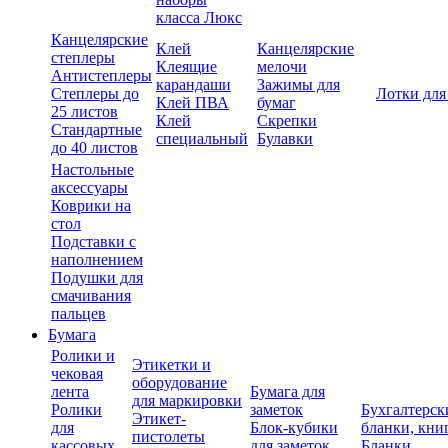
класса Люкс
Канцелярские
Клей
Канцелярские
степлеры
Клеящие
мелочи
Антистеплеры
карандаши
Зажимы для
Степлеры до
Лотки для
Клей ПВА
бумаг
25 листов
Клей
Скрепки
Стандартные
специальный
Булавки
до 40 листов
Настольные
аксессуары
Коврики на
стол
Подставки с
наполнением
Подушки для
смачивания
пальцев
Бумага
Ролики и
Этикетки и
чековая
оборудование
лента
Бумага для
для маркировки
Ролики
заметок
Бухгалтерск
Этикет-
для
Блок-кубики
бланки, кни
пистолеты
кассовых
для заметок
Бланки