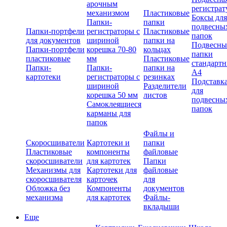
арочным
регистрат
механизмом
Пластиковые
Боксы для
Папки-
папки
подвесны
Папки-портфели
регистраторы с
Пластиковые
папок
для документов
шириной
папки на
Подвесны
Папки-портфели
корешка 70-80
кольцах
папки
пластиковые
мм
Пластиковые
стандарт
Папки-
Папки-
папки на
А4
картотеки
регистраторы с
резинках
Подставк
шириной
Разделители
для
корешка 50 мм
листов
подвесны
Самоклеящиеся
папок
карманы для
папок
Файлы и
Скоросшиватели
Картотеки и
папки
Пластиковые
компоненты
файловые
скоросшиватели
для картотек
Папки
Механизмы для
Картотеки для
файловые
скоросшивателя
карточек
для
Обложка без
Компоненты
документов
механизма
для картотек
Файлы-
вкладыши
Еще