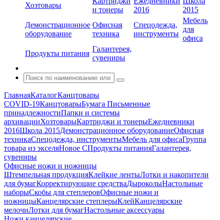
Картриджи
Ежедневники
Школа
Хозтовары
и тонеры
2016
2015
Мебель
Демонстрационное
Офисная
Спецодежда,
для
оборудование
техника
инструменты
офиса
Галантерея,
Продукты питания
сувениры
Главная
Каталог
Канцтовары
COVID-19
Канцтовары
Бумага
Письменные
принадлежности
Папки и системы
архивации
Хозтовары
Картриджи и тонеры
Ежедневники
2016
Школа 2015
Демонстрационное оборудование
Офисная
техника
Спецодежда, инструменты
Мебель для офиса
Группа
товара из экселя
Новое С
Продукты питания
Галантерея,
сувениры
Офисные ножи и ножницы
Штемпельная продукция
Клейкие ленты
Лотки и накопители
для бумаг
Корректирующие средства
Дыроколы
Настольные
наборы
Скобы для степлеров
Офисные ножи и
ножницы
Канцелярские степлеры
Клей
Канцелярские
мелочи
Лотки для бумаг
Настольные аксессуары
Ножи канцелярские