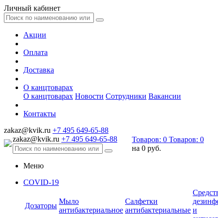
Личный кабинет
Акции
Оплата
Доставка
О канцтоварах
О канцтоварах
Новости
Сотрудники
Вакансии
Контакты
zakaz@kvik.ru
+7 495 649-65-88
zakaz@kvik.ru
+7 495 649-65-88
Товаров:
0
Товаров:
0
на
0 руб.
Меню
COVID-19
Средст
Мыло
Салфетки
дезинф
Дозаторы
антибактериальное
антибактериальные
и