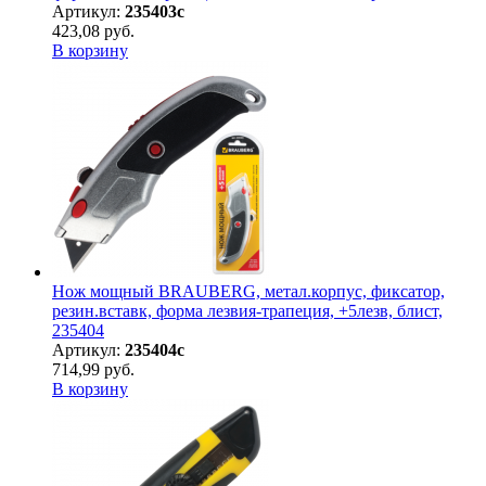
Артикул:
235403с
423,08 руб.
В корзину
Нож мощный BRAUBERG, метал.корпус, фиксатор,
резин.вставк, форма лезвия-трапеция, +5лезв, блист,
235404
Артикул:
235404с
714,99 руб.
В корзину