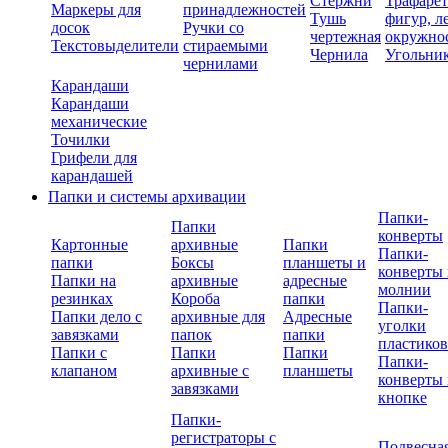
Стержни
Трафаре
Маркеры для
принадлежностей
Тушь
фигур, л
досок
Ручки со
чертежная
окружно
Текстовыделители
стираемыми
Чернила
Угольни
чернилами
Карандаши
Карандаши
механические
Точилки
Грифели для
карандашей
Папки и системы архивации
Папки-
Папки
конверты
Картонные
архивные
Папки
Папки-
папки
Боксы
планшеты и
конверты 
Папки на
архивные
адресные
молнии
резинках
Короба
папки
Папки-
Папки дело с
архивные для
Адресные
уголки
завязками
папок
папки
пластико
Папки с
Папки
Папки
Папки-
клапаном
архивные с
планшеты
конверты 
завязками
кнопке
Папки-
регистраторы с
Подвесна