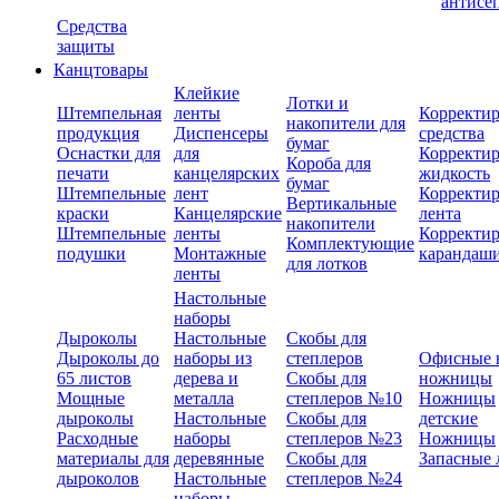
антисе
Средства
защиты
Канцтовары
Клейкие
Лотки и
Штемпельная
ленты
Корректи
накопители для
продукция
Диспенсеры
средства
бумаг
Оснастки для
для
Корректи
Короба для
печати
канцелярских
жидкость
бумаг
Штемпельные
лент
Корректи
Вертикальные
краски
Канцелярские
лента
накопители
Штемпельные
ленты
Корректи
Комплектующие
подушки
Монтажные
карандаш
для лотков
ленты
Настольные
наборы
Дыроколы
Настольные
Скобы для
Дыроколы до
наборы из
степлеров
Офисные 
65 листов
дерева и
Скобы для
ножницы
Мощные
металла
степлеров №10
Ножницы
дыроколы
Настольные
Скобы для
детские
Расходные
наборы
степлеров №23
Ножницы
материалы для
деревянные
Скобы для
Запасные 
дыроколов
Настольные
степлеров №24
наборы