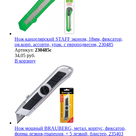
Нож канцелярский STAFF эконом, 18мм, фиксатор,
цв.корп. ассорти, упак. с европодвесом, 230485
Артикул:
230485с
34,05 руб.
В корзину
Нож мощный BRAUBERG, метал. корпус, фиксатор,
форма лезвия-трапеция, + 5 лезвий, блистер, 235403