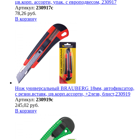
цв.корп. ассорти, упак. с европодвесом, 230917
Артикул:
230917с
78,26 руб.
В корзину
Нож универсальный BRAUBERG 18мм, автофиксатор,
с резин.вставк, цв.корп.ассорти, +2лезв, блист,230919
Артикул:
230919с
245,02 руб.
В корзину