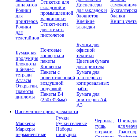
Этикетки для
аппаратов
Диспенсеры
самокопиру
складской и
Ролики
для закладок и
Бухгалтерск
промышленной
для
блокнотов
бланки
маркировки
принтеров
Клейкие
Книги учета
Этикет-лента
Ролики
закладки
для этикет-
для
пистолетов
телетайпов
Бумага для
Почтовые
офисной
Бумажная
конверты и
техники
продукция
пакеты
Цветная бумага
Блокноты
Конверты
для принтера
и бизнес-
Пакеты с
Бумага для
тетради
полиэтиленовой
плоттеров и
Атласы
воздушной
копировальных
Открытки,
подушкой
работ
грамоты,
Пакеты В4
Бумага для
дипломы
(250х353мм)
принтеров А4,
А3
Письменные принадлежности
Ручки
Чернила,
Принадл
Маркеры
Ручки гелевые
тушь,
для черч
Маркеры
Наборы
стержни
Транспо
перманентные
пишущих