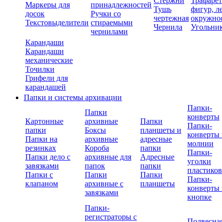
Стержни
Трафаре
Маркеры для
принадлежностей
Тушь
фигур, л
досок
Ручки со
чертежная
окружно
Текстовыделители
стираемыми
Чернила
Угольни
чернилами
Карандаши
Карандаши
механические
Точилки
Грифели для
карандашей
Папки и системы архивации
Папки-
Папки
конверты
Картонные
архивные
Папки
Папки-
папки
Боксы
планшеты и
конверты 
Папки на
архивные
адресные
молнии
резинках
Короба
папки
Папки-
Папки дело с
архивные для
Адресные
уголки
завязками
папок
папки
пластико
Папки с
Папки
Папки
Папки-
клапаном
архивные с
планшеты
конверты 
завязками
кнопке
Папки-
регистраторы с
Подвесна