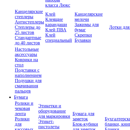
класса Люкс
Канцелярские
Клей
Канцелярские
степлеры
Клеящие
мелочи
Антистеплеры
карандаши
Зажимы для
Степлеры до
Лотки для
Клей ПВА
бумаг
25 листов
Клей
Скрепки
Стандартные
специальный
Булавки
до 40 листов
Настольные
аксессуары
Коврики на
стол
Подставки с
наполнением
Подушки для
смачивания
пальцев
Бумага
Ролики и
Этикетки и
чековая
оборудование
лента
Бумага для
для маркировки
Ролики
заметок
Бухгалтерск
Этикет-
для
Блок-кубики
бланки, кни
пистолеты
кассовых
для заметок
Бланки