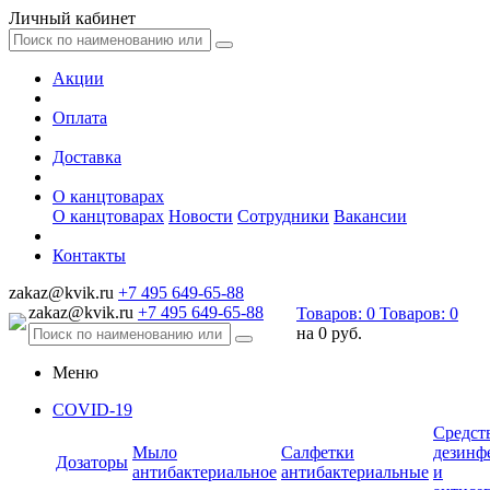
Личный кабинет
Акции
Оплата
Доставка
О канцтоварах
О канцтоварах
Новости
Сотрудники
Вакансии
Контакты
zakaz@kvik.ru
+7 495 649-65-88
zakaz@kvik.ru
+7 495 649-65-88
Товаров:
0
Товаров:
0
на
0 руб.
Меню
COVID-19
Средст
Мыло
Салфетки
дезинф
Дозаторы
антибактериальное
антибактериальные
и