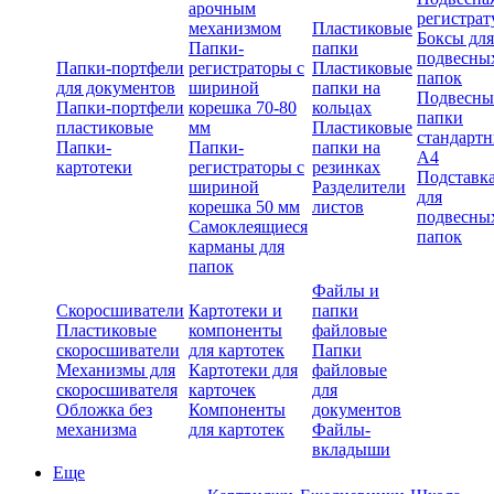
арочным
регистрат
механизмом
Пластиковые
Боксы для
Папки-
папки
подвесны
Папки-портфели
регистраторы с
Пластиковые
папок
для документов
шириной
папки на
Подвесны
Папки-портфели
корешка 70-80
кольцах
папки
пластиковые
мм
Пластиковые
стандарт
Папки-
Папки-
папки на
А4
картотеки
регистраторы с
резинках
Подставк
шириной
Разделители
для
корешка 50 мм
листов
подвесны
Самоклеящиеся
папок
карманы для
папок
Файлы и
Скоросшиватели
Картотеки и
папки
Пластиковые
компоненты
файловые
скоросшиватели
для картотек
Папки
Механизмы для
Картотеки для
файловые
скоросшивателя
карточек
для
Обложка без
Компоненты
документов
механизма
для картотек
Файлы-
вкладыши
Еще