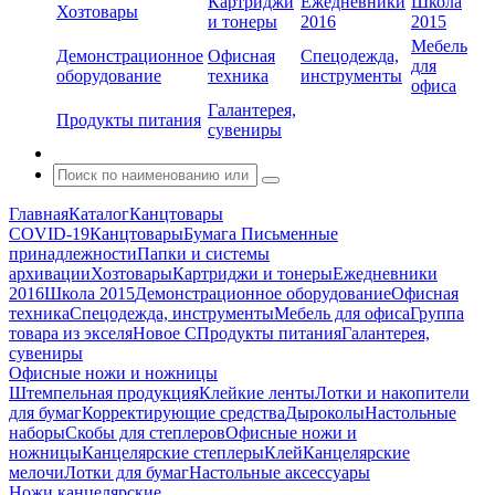
Картриджи
Ежедневники
Школа
Хозтовары
и тонеры
2016
2015
Мебель
Демонстрационное
Офисная
Спецодежда,
для
оборудование
техника
инструменты
офиса
Галантерея,
Продукты питания
сувениры
Главная
Каталог
Канцтовары
COVID-19
Канцтовары
Бумага
Письменные
принадлежности
Папки и системы
архивации
Хозтовары
Картриджи и тонеры
Ежедневники
2016
Школа 2015
Демонстрационное оборудование
Офисная
техника
Спецодежда, инструменты
Мебель для офиса
Группа
товара из экселя
Новое С
Продукты питания
Галантерея,
сувениры
Офисные ножи и ножницы
Штемпельная продукция
Клейкие ленты
Лотки и накопители
для бумаг
Корректирующие средства
Дыроколы
Настольные
наборы
Скобы для степлеров
Офисные ножи и
ножницы
Канцелярские степлеры
Клей
Канцелярские
мелочи
Лотки для бумаг
Настольные аксессуары
Ножи канцелярские