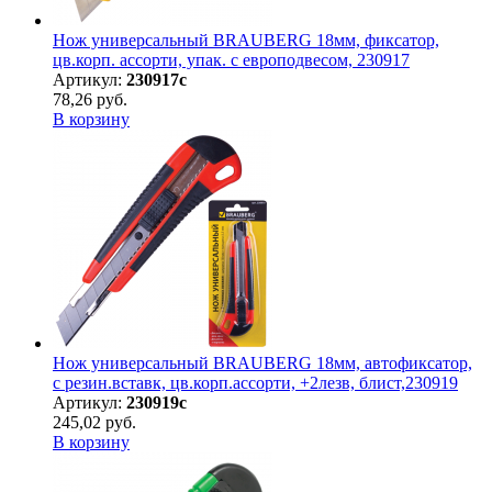
Нож универсальный BRAUBERG 18мм, фиксатор,
цв.корп. ассорти, упак. с европодвесом, 230917
Артикул:
230917с
78,26 руб.
В корзину
Нож универсальный BRAUBERG 18мм, автофиксатор,
с резин.вставк, цв.корп.ассорти, +2лезв, блист,230919
Артикул:
230919с
245,02 руб.
В корзину