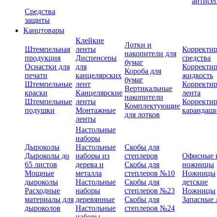
антисе
Средства
защиты
Канцтовары
Клейкие
Лотки и
Штемпельная
ленты
Корректи
накопители для
продукция
Диспенсеры
средства
бумаг
Оснастки для
для
Корректи
Короба для
печати
канцелярских
жидкость
бумаг
Штемпельные
лент
Корректи
Вертикальные
краски
Канцелярские
лента
накопители
Штемпельные
ленты
Корректи
Комплектующие
подушки
Монтажные
карандаш
для лотков
ленты
Настольные
наборы
Дыроколы
Настольные
Скобы для
Дыроколы до
наборы из
степлеров
Офисные 
65 листов
дерева и
Скобы для
ножницы
Мощные
металла
степлеров №10
Ножницы
дыроколы
Настольные
Скобы для
детские
Расходные
наборы
степлеров №23
Ножницы
материалы для
деревянные
Скобы для
Запасные 
дыроколов
Настольные
степлеров №24
наборы