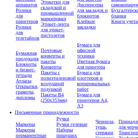
Этикетки для
аппаратов
Диспенсеры
самокопиру
складской и
Ролики
для закладок и
Бухгалтерск
промышленной
для
блокнотов
бланки
маркировки
принтеров
Клейкие
Книги учета
Этикет-лента
Ролики
закладки
для этикет-
для
пистолетов
телетайпов
Бумага для
Почтовые
офисной
Бумажная
конверты и
техники
продукция
пакеты
Цветная бумага
Блокноты
Конверты
для принтера
и бизнес-
Пакеты с
Бумага для
тетради
полиэтиленовой
плоттеров и
Атласы
воздушной
копировальных
Открытки,
подушкой
работ
грамоты,
Пакеты В4
Бумага для
дипломы
(250х353мм)
принтеров А4,
А3
Письменные принадлежности
Ручки
Чернила,
Принадл
Маркеры
Ручки гелевые
тушь,
для черч
Маркеры
Наборы
стержни
Транспо
перманентные
пишущих